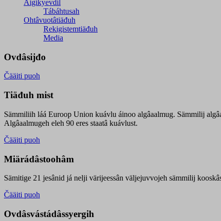
Äigikyevdil
Tábáhtusah
Ohtâvuotâtiäđuh
Rekigistemtiäđuh
Media
Ovdâsijđo
Čääiti puoh
Tiäđuh mist
Sämmiliih láá Euroop Union kuávlu áinoo algâaalmug. Sämmilij algâ
Algâaalmugeh eleh 90 eres staatâ kuávlust.
Čääiti puoh
Miärádâstoohâm
Sämitige 21 jesânid já nelji värijeessân väljejuvvojeh sämmilij koosk
Čääiti puoh
Ovdâsvástádâssyergih