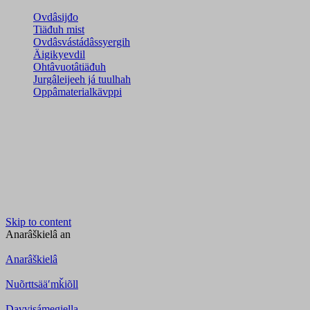
Ovdâsijđo
Tiäđuh mist
Ovdâsvástádâssyergih
Äigikyevdil
Ohtâvuotâtiäđuh
Jurgâleijeeh já tuulhah
Oppâmaterialkävppi
Skip to content
Anarâškielâ
an
Anarâškielâ
Nuõrttsääʹmǩiõll
Davvisámegiella