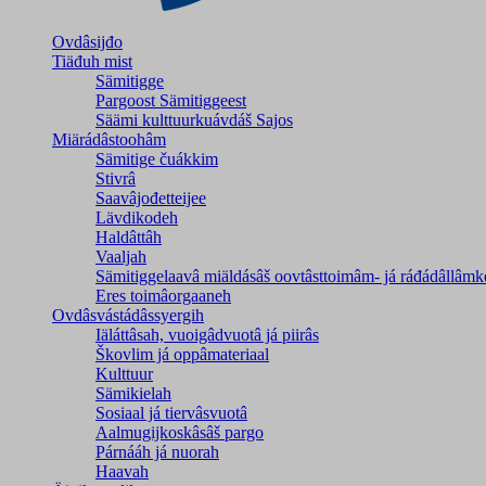
Ovdâsijđo
Tiäđuh mist
Sämitigge
Pargoost Sämitiggeest
Säämi kulttuurkuávdáš Sajos
Miärádâstoohâm
Sämitige čuákkim
Stivrâ
Saavâjođetteijee
Lävdikodeh
Haldâttâh
Vaaljah
Sämitiggelaavâ miäldásâš oovtâsttoimâm- já ráđádâllâmk
Eres toimâorgaaneh
Ovdâsvástádâssyergih
Iäláttâsah, vuoigâdvuotâ já piirâs
Škovlim já oppâmateriaal
Kulttuur
Sämikielah
Sosiaal já tiervâsvuotâ
Aalmugijkoskâsâš pargo
Párnááh já nuorah
Haavah