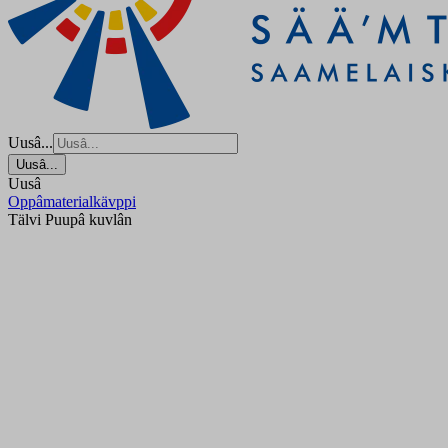
Uusâ...
Uusâ...
Uusâ
Oppâmaterialkävppi
Tälvi Puupâ kuvlân