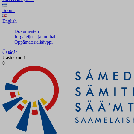
Suomi
English
Dokumenteh
Jurgâleijeeh já tuulhah
Oppâmaterialkävppi
Čáládât
Uástuskoori
0