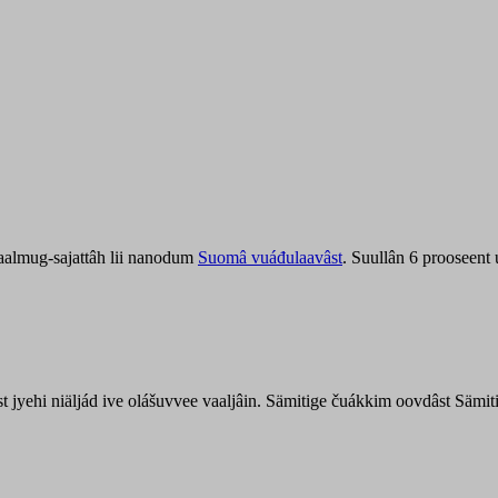
aalmug-sajattâh lii nanodum
Suomâ vuáđulaavâst
. Suullân 6 prooseent
âst jyehi niäljád ive olášuvvee vaaljâin. Sämitige čuákkim oovdâst Säm