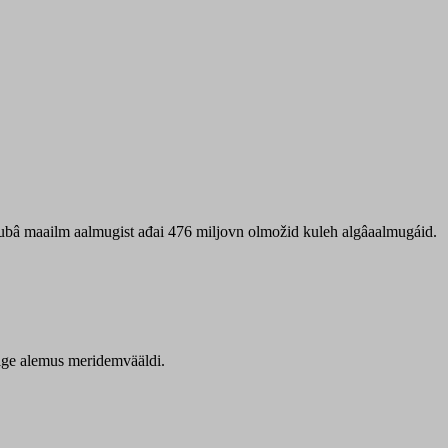
 ubâ maailm aalmugist ađai 476 miljovn olmožid kuleh algâaalmugáid.
itige alemus meridemvääldi.