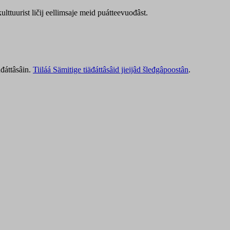
lttuurist ličij eellimsaje meid puátteevuođâst.
äđáttâsâin.
Tiiláá Sämitige tiäđáttâsâid jieijâd šleđgâpoostân
.