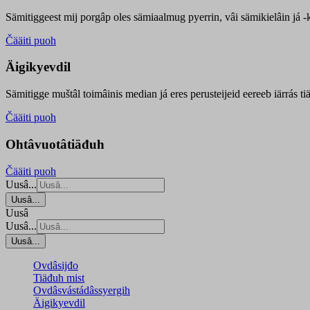
Sämitiggeest mij porgâp oles sämiaalmug pyerrin, vâi sämikielâin já -ku
Čääiti puoh
Äigikyevdil
Sämitigge muštâl toimâinis median já eres perusteijeid eereeb iärrás ti
Čääiti puoh
Ohtâvuotâtiäđuh
Čääiti puoh
Uusâ...
Uusâ...
Uusâ
Uusâ...
Uusâ...
Ovdâsijđo
Tiäđuh mist
Ovdâsvástádâssyergih
Äigikyevdil