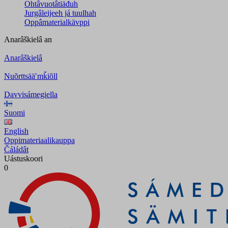
Ohtâvuotâtiäđuh
Jurgâleijeeh já tuulhah
Oppâmaterialkävppi
Anarâškielâ
an
Anarâškielâ
Nuõrttsääʹmǩiõll
Davvisámegiella
Suomi
English
Oppimateriaalikauppa
Čáládât
Uástuskoori
0