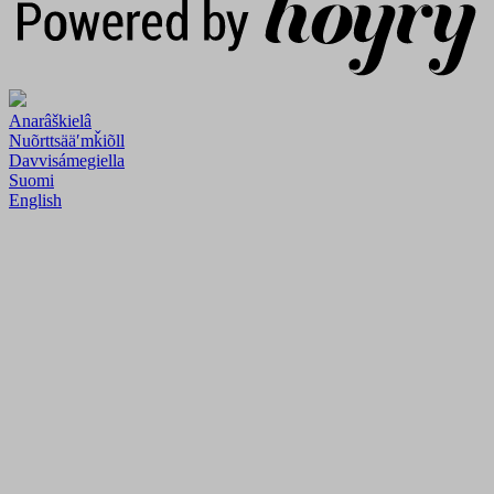
Anarâškielâ
Nuõrttsääʹmǩiõll
Davvisámegiella
Suomi
English