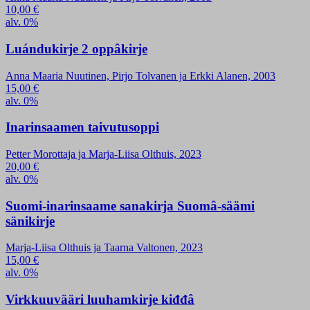
10,00
€
alv. 0%
Luándukirje 2 oppâkirje
Anna Maaria Nuutinen, Pirjo Tolvanen ja Erkki Alanen, 2003
15,00
€
alv. 0%
Inarinsaamen taivutusoppi
Petter Morottaja ja Marja-Liisa Olthuis, 2023
20,00
€
alv. 0%
Suomi-inarinsaame sanakirja Suomâ-säämi
sänikirje
Marja-Liisa Olthuis ja Taarna Valtonen, 2023
15,00
€
alv. 0%
Virkkuuvääri luuhamkirje kiđđâ