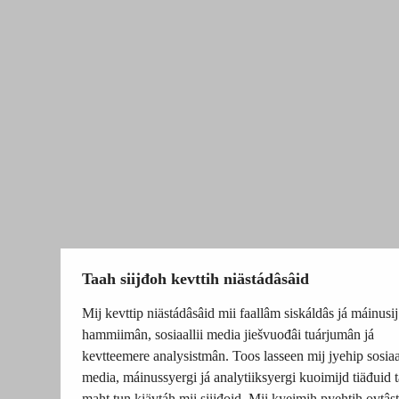
Taah siijđoh kevttih niästádâsâid
Mij kevttip niästádâsâid mii faallâm siskáldâs já máinusij
hammiimân, sosiaallii media jiešvuođâi tuárjumân já
kevtteemere analysistmân. Toos lasseen mij jyehip sosiaal
media, máinussyergi já analytiiksyergi kuoimijd tiäđuid t
maht tun kiävtáh mii siijđoid. Mii kyeimih pyehtih ovtâsti