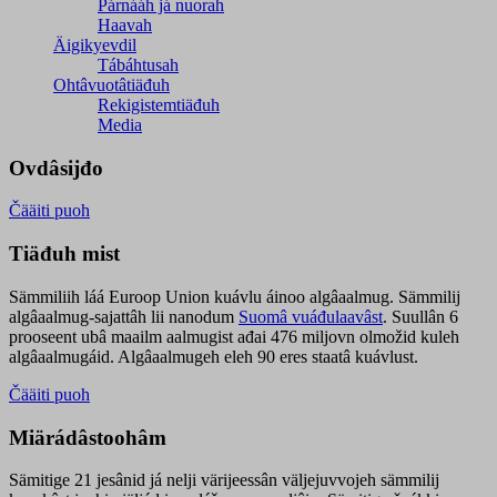
Párnááh já nuorah
Haavah
Äigikyevdil
Tábáhtusah
Ohtâvuotâtiäđuh
Rekigistemtiäđuh
Media
Ovdâsijđo
Čääiti puoh
Tiäđuh mist
Sämmiliih láá Euroop Union kuávlu áinoo algâaalmug. Sämmilij
algâaalmug-sajattâh lii nanodum
Suomâ vuáđulaavâst
. Suullân 6
prooseent ubâ maailm aalmugist ađai 476 miljovn olmožid kuleh
algâaalmugáid. Algâaalmugeh eleh 90 eres staatâ kuávlust.
Čääiti puoh
Miärádâstoohâm
Sämitige 21 jesânid já nelji värijeessân väljejuvvojeh sämmilij