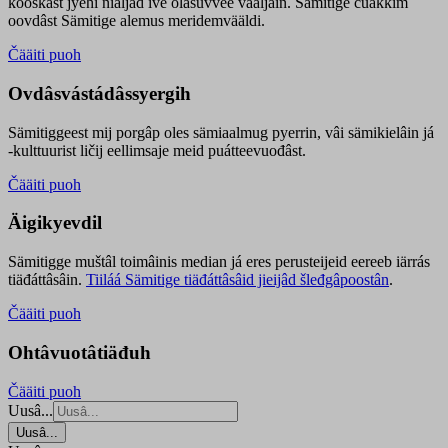
kooskâst jyehi niäljád ive olášuvvee vaaljâin. Sämitige čuákkim
oovdâst Sämitige alemus meridemvääldi.
Čääiti puoh
Ovdâsvástádâssyergih
Sämitiggeest mij porgâp oles sämiaalmug pyerrin, vâi sämikielâin já
-kulttuurist ličij eellimsaje meid puátteevuođâst.
Čääiti puoh
Äigikyevdil
Sämitigge muštâl toimâinis median já eres perusteijeid eereeb iärrás
tiäđáttâsâin.
Tiiláá Sämitige tiäđáttâsâid jieijâd šleđgâpoostân
.
Čääiti puoh
Ohtâvuotâtiäđuh
Čääiti puoh
Uusâ...
Uusâ...