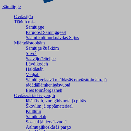
Sämitigge
Ovdâsijđo
Tiäđuh mist
Sämitigge
Pargoost Sämitiggeest
Säämi kulttuurkuávdáš Sajos
Miärádâstoohâm
Sämitige čuákkim
Stivrâ
Saavâjođetteijee
Lävdikodeh
Haldâttâh
Vaaljah
Sämitiggelaavâ miäldásâš oovtâsttoimâm- já
ráđádâllâmkenigâsvuotâ
Eres toimâorgaaneh
Ovdâsvástádâssyergih
Iäláttâsah, vuoigâdvuotâ já piirâs
Škovlim já oppâmateriaal
Kulttuur
Sämikielah
Sosiaal já tiervâsvuotâ
Aalmugijkoskâsâš pargo