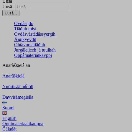
Uusâ
Uusâ...
Uusâ...
Ovdâsijđo
Tiäđuh mist
Ovdâsvástádâssyergih
Äigikyevdil
Ohtâvuotâtiäđuh
Jurgâleijeeh já tuulhah
Oppâmaterialkävppi
Anarâškielâ
an
Anarâškielâ
Nuõrttsääʹmǩiõll
Davvisámegiella
Suomi
English
Oppimateriaalikauppa
Čáládât