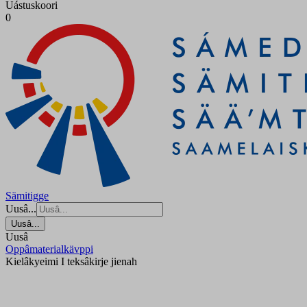
Uástuskoori
0
Sämitigge
Uusâ...
Uusâ...
Uusâ
Oppâmaterialkävppi
Kielâkyeimi I teksâkirje jienah