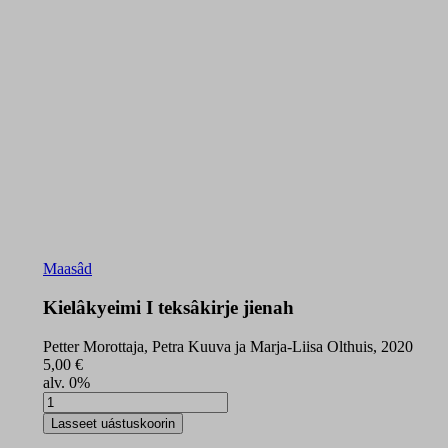
Maasâd
Kielâkyeimi I teksâkirje jienah
Petter Morottaja, Petra Kuuva ja Marja-Liisa Olthuis, 2020
5,00
€
alv. 0%
Kielâkyeimi
I
Lasseet uástuskoorin
teksâkirje