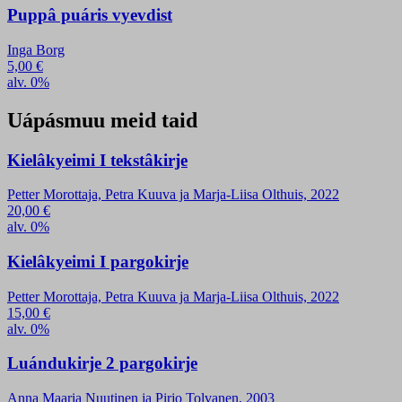
Puppâ puáris vyevdist
Inga Borg
5,00
€
alv. 0%
Uápásmuu meid taid
Kielâkyeimi I tekstâkirje
Petter Morottaja, Petra Kuuva ja Marja-Liisa Olthuis, 2022
20,00
€
alv. 0%
Kielâkyeimi I pargokirje
Petter Morottaja, Petra Kuuva ja Marja-Liisa Olthuis, 2022
15,00
€
alv. 0%
Luándukirje 2 pargokirje
Anna Maaria Nuutinen ja Pirjo Tolvanen, 2003