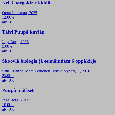
Kei 3 pargokirje kiđđâ
Oona Länsman, 2025
12,00
€
alv. 0%
Tälvi Puupâ kuvlân
Inga Borg, 1996
5,00
€
alv. 0%
Škoovlâ biologia já eennâmtiätu 6 oppâkirje
Satu Arjanne, Matti Leinonen, Teuvo Nyberg ..., 2010
25,00
€
alv. 0%
Puupâ máláseh
Inga Borg, 2014
10,00
€
alv. 0%