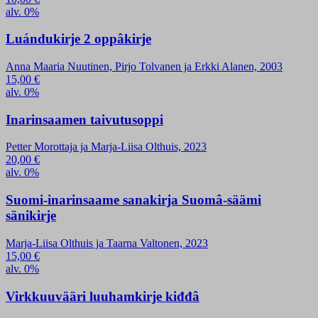
alv. 0%
Luándukirje 2 oppâkirje
Anna Maaria Nuutinen, Pirjo Tolvanen ja Erkki Alanen, 2003
15,00
€
alv. 0%
Inarinsaamen taivutusoppi
Petter Morottaja ja Marja-Liisa Olthuis, 2023
20,00
€
alv. 0%
Suomi-inarinsaame sanakirja Suomâ-säämi
sänikirje
Marja-Liisa Olthuis ja Taarna Valtonen, 2023
15,00
€
alv. 0%
Virkkuuvääri luuhamkirje kiđđâ