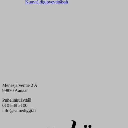
Nuuvtá digipyevtittâsah
Menesjärventie 2 A
99870 Aanaar
Puhelinkuávdáš
010 839 3100
info@samediggi.fi
Digi- ja mainostoimisto Höyry Rovaniemi ja Oulu