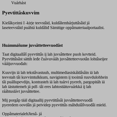
jienah
Vuárhást
quantity
Pyevtittâskuvvim
Kielâkyeimi I -kirje teevstâid, kuldâlemhárjuttâsâid já
laseteevstâid puáhtá kuldâliđ Sämitige oppâmateriaalportaalist.
Huámmášume juvsâttetteevuođâst
Taat digitaallâš pyevtittâs ij lah juvsâttettee puoh kevtteid.
Pyevtittâsâst sättih leđe čuávuvááh juvsâttetteevuotân lohtâseijee
vááijuvvuođah:
Kuuvijn iä lah tekstâvastuuh, multimediasiskáldâsâin iä lah
teevstah tâi kuvvimtulkkum, navigistem ij tooimâ ruuvdulohhein
tâi puállupevdijn, kontrasteh iä lah tuárvi pyereh, pargopitáh iä
lah iästuttemeh já pdf- tâi eres lahtostiätuvuárkká ij lah
rááhtuslávt juvsâttettee.
Mij porgâp tääl digitaallij pyevtittâsâi juvsâttetteevuođâ
pyeredem oovdân já peividep pyevtittâs máhđulâšvuođâi mield.
Oppâmaterialeh
Jienâ- já