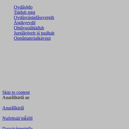
Ovdâsijđo
Tiäđuh mist
Ovdâsvástádâssyergih
Äigikyevdil
Ohtâvuotâtiäđuh
Jurgâleijeeh já tuulhah
Oppâmaterialkävppi
Skip to content
Anarâškielâ
an
Anarâškielâ
Nuõrttsääʹmǩiõll
Davvisámegiella