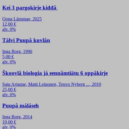
Kei 3 pargokirje kiđđâ
Oona Länsman, 2025
12,00
€
alv. 0%
Tälvi Puupâ kuvlân
Inga Borg, 1996
5,00
€
alv. 0%
Škoovlâ biologia já eennâmtiätu 6 oppâkirje
Satu Arjanne, Matti Leinonen, Teuvo Nyberg ..., 2010
25,00
€
alv. 0%
Puupâ máláseh
Inga Borg, 2014
10,00
€
alv. 0%