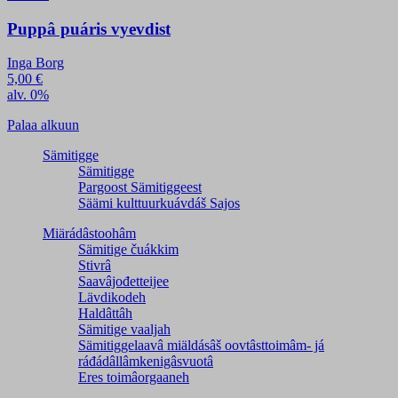
Puppâ puáris vyevdist
Inga Borg
5,00
€
alv. 0%
Palaa alkuun
Sämitigge
Sämitigge
Pargoost Sämitiggeest
Säämi kulttuurkuávdáš Sajos
Miärádâstoohâm
Sämitige čuákkim
Stivrâ
Saavâjođetteijee
Lävdikodeh
Haldâttâh
Sämitige vaaljah
Sämitiggelaavâ miäldásâš oovtâsttoimâm- já
ráđádâllâmkenigâsvuotâ
Eres toimâorgaaneh