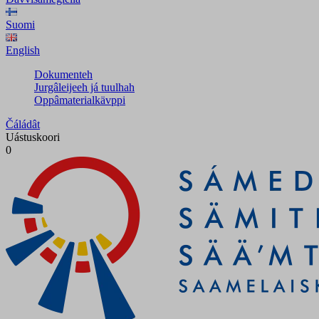
Suomi
English
Dokumenteh
Jurgâleijeeh já tuulhah
Oppâmaterialkävppi
Čáládât
Uástuskoori
0