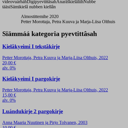
videovuárháh
Digipyevtittâsah
Anarâškielâliih
Nubbe
tääsi
Sämikielâ nubben kiellân
Almostittemihe 2020
Petter Morottaja, Petra Kuuva ja Marja-Liisa Olthuis
Siämmáá kategoria pyevtittâsah
Kielâkyeimi I tekstâkirje
Petter Morottaja, Petra Kuuva ja Marja-Liisa Olthuis, 2022
20,00
€
alv. 0%
Kielâkyeimi I pargokirje
Petter Morottaja, Petra Kuuva ja Marja-Liisa Olthuis, 2022
15,00
€
alv. 0%
Luándukirje 2 pargokirje
Anna Maaria Nuutinen ja Pirjo Tolvanen, 2003
10,00
€