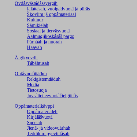
Ovdâsvástádâssyergih
Iäláttâsah, vuoigâdvuotâ já piirâs
Škovlim já oppâmateriaal
Kulttuur
Sämikielah
Sosiaal já tiervâsvuotâ
Aalmugijkoskâsâš pargo
Párnááh já nuorah
Haavah
Äigikyevdil
Tábáhtusah
Ohtâvuotâtiäđuh
Rekigistemtiäđuh
Media
Tietosuoja
Juvsâttetteevuotâčielgiittâs
Oppâmaterialkävppi
Oppâmaterialeh
Kirjálâšvuotâ
Speelah
Jienâ- já videovuárháh
Teddilum pyevtittâsah