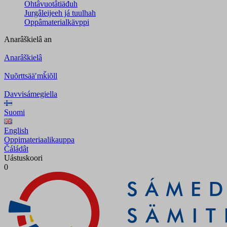
Ohtâvuotâtiäđuh
Jurgâleijeeh já tuulhah
Oppâmaterialkävppi
Anarâškielâ
an
Anarâškielâ
Nuõrttsääʹmǩiõll
Davvisámegiella
Suomi
English
Oppimateriaalikauppa
Čáládât
Uástuskoori
0