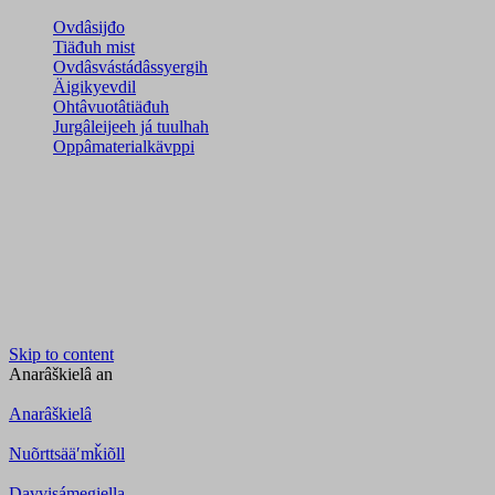
Ovdâsijđo
Tiäđuh mist
Ovdâsvástádâssyergih
Äigikyevdil
Ohtâvuotâtiäđuh
Jurgâleijeeh já tuulhah
Oppâmaterialkävppi
Skip to content
Anarâškielâ
an
Anarâškielâ
Nuõrttsääʹmǩiõll
Davvisámegiella