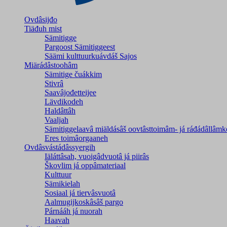
Ovdâsijđo
Tiäđuh mist
Sämitigge
Pargoost Sämitiggeest
Säämi kulttuurkuávdáš Sajos
Miärádâstoohâm
Sämitige čuákkim
Stivrâ
Saavâjođetteijee
Lävdikodeh
Haldâttâh
Vaaljah
Sämitiggelaavâ miäldásâš oovtâsttoimâm- já ráđádâllâmk
Eres toimâorgaaneh
Ovdâsvástádâssyergih
Iäláttâsah, vuoigâdvuotâ já piirâs
Škovlim já oppâmateriaal
Kulttuur
Sämikielah
Sosiaal já tiervâsvuotâ
Aalmugijkoskâsâš pargo
Párnááh já nuorah
Haavah