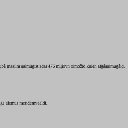
 ubâ maailm aalmugist ađai 476 miljovn olmožid kuleh algâaalmugáid.
itige alemus meridemvääldi.