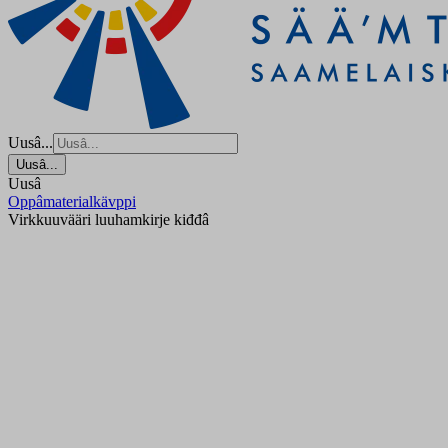
Uusâ...
Uusâ...
Uusâ
Oppâmaterialkävppi
Virkkuuvääri luuhamkirje kiđđâ