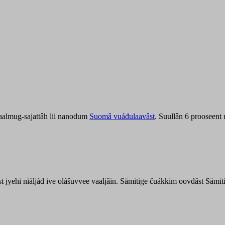
aalmug-sajattâh lii nanodum
Suomâ vuáđulaavâst
. Suullân 6 prooseent
âst jyehi niäljád ive olášuvvee vaaljâin. Sämitige čuákkim oovdâst Säm