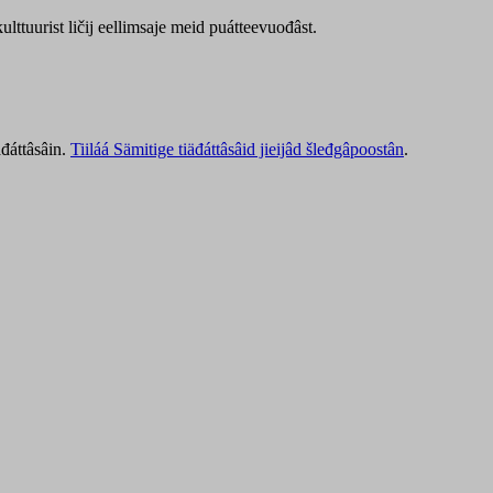
lttuurist ličij eellimsaje meid puátteevuođâst.
äđáttâsâin.
Tiiláá Sämitige tiäđáttâsâid jieijâd šleđgâpoostân
.