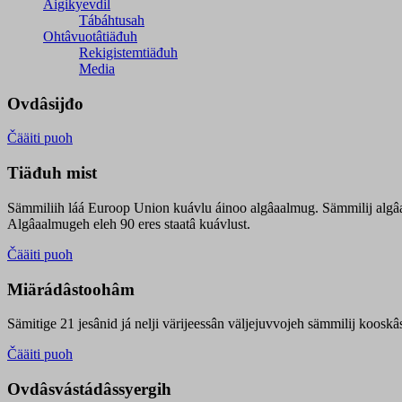
Äigikyevdil
Tábáhtusah
Ohtâvuotâtiäđuh
Rekigistemtiäđuh
Media
Ovdâsijđo
Čääiti puoh
Tiäđuh mist
Sämmiliih láá Euroop Union kuávlu áinoo algâaalmug. Sämmilij algâ
Algâaalmugeh eleh 90 eres staatâ kuávlust.
Čääiti puoh
Miärádâstoohâm
Sämitige 21 jesânid já nelji värijeessân väljejuvvojeh sämmilij koosk
Čääiti puoh
Ovdâsvástádâssyergih