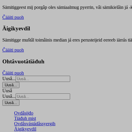
Sämitiggeest mij porgâp oles sämiaalmug pyerrin, vâi sämikielâin já -ku
Čääiti puoh
Äigikyevdil
Sämitigge muštâl toimâinis median já eres perusteijeid eereeb iärrás ti
Čääiti puoh
Ohtâvuotâtiäđuh
Čääiti puoh
Uusâ...
Uusâ...
Uusâ
Uusâ...
Uusâ...
Ovdâsijđo
Tiäđuh mist
Ovdâsvástádâssyergih
Äigikyevdil