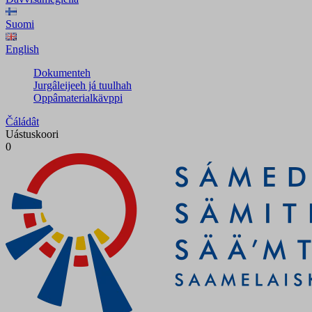
Suomi
English
Dokumenteh
Jurgâleijeeh já tuulhah
Oppâmaterialkävppi
Čáládât
Uástuskoori
0