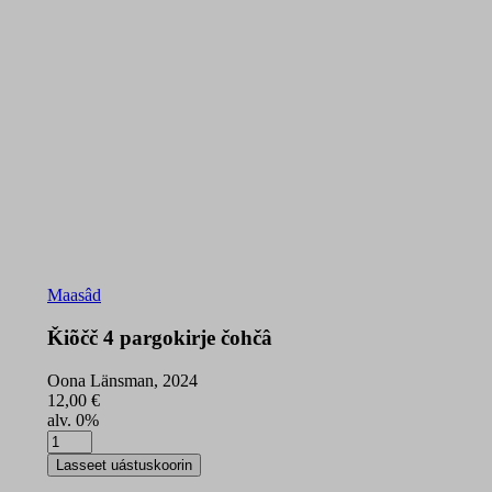
Maasâd
Ǩiõčč 4 pargokirje čohčâ
Oona Länsman, 2024
12,00
€
alv. 0%
Ǩiõčč
4
Lasseet uástuskoorin
pargokirje