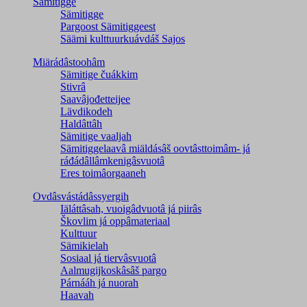
Sämitigge
Sämitigge
Pargoost Sämitiggeest
Säämi kulttuurkuávdáš Sajos
Miärádâstoohâm
Sämitige čuákkim
Stivrâ
Saavâjođetteijee
Lävdikodeh
Haldâttâh
Sämitige vaaljah
Sämitiggelaavâ miäldásâš oovtâsttoimâm- já
ráđádâllâmkenigâsvuotâ
Eres toimâorgaaneh
Ovdâsvástádâssyergih
Iäláttâsah, vuoigâdvuotâ já piirâs
Škovlim já oppâmateriaal
Kulttuur
Sämikielah
Sosiaal já tiervâsvuotâ
Aalmugijkoskâsâš pargo
Párnááh já nuorah
Haavah