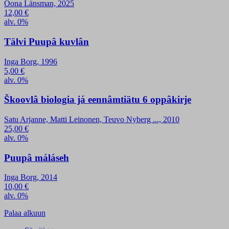
Oona Länsman, 2025
12,00
€
alv. 0%
Tälvi Puupâ kuvlân
Inga Borg, 1996
5,00
€
alv. 0%
Škoovlâ biologia já eennâmtiätu 6 oppâkirje
Satu Arjanne, Matti Leinonen, Teuvo Nyberg ..., 2010
25,00
€
alv. 0%
Puupâ máláseh
Inga Borg, 2014
10,00
€
alv. 0%
Palaa alkuun