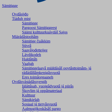
Sämitigge
Ovdâsijđo
Tiäđuh mist
Sämitigge
Pargoost Sämitiggeest
Säämi kulttuurkuávdáš Sajos
Miärádâstoohâm
Sämitige čuákkim
Stivrâ
Saavâjođetteijee
Lävdikodeh
Haldâttâh
Vaaljah
Sämitiggelaavâ miäldásâš oovtâsttoimâm- já
ráđádâllâmkenigâsvuotâ
Eres toimâorgaaneh
Ovdâsvástádâssyergih
Iäláttâsah, vuoigâdvuotâ já piirâs
Škovlim já oppâmateriaal
Kulttuur
Sämikielah
Sosiaal já tiervâsvuotâ
Aalmugijkoskâsâš pargo