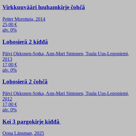
Virkkuuvääri luuhamkirje čohčâ
Petter Morottaja, 2014
25,00
€
alv. 0%
Lohosierâ 2 kiđđâ
Päivi Okkonen-Sotka, Ann-Mari Sintonen, Tuula Uus-Leponiemi,
2013
17,00
€
alv. 0%
Lohosierâ 2 čohčâ
Päivi Okkonen-Sotka, Ann-Mari Sintonen, Tuula Uus-Leponiemi,
2012
17,00
€
alv. 0%
Kei 3 pargokirje kiđđâ
Oona Länsman, 2025