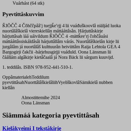
čohčâ
Vuárhást (64 stk)
quantity
Pyevtittâskuvvim
ǨIÕČČ 4 Čõhččpââʹj tuejjǩeʹrjj 4 lii vuáđuškoovlâ niäljád luoka
nuortâlâškielâ viereskiellân máttááttâsân. Hárjuttâskirje
hárjuttâsah láá uáivildum ǨIÕČČ 4 -mättǩeeʹrj čohčâuási
máttááttâssiskáldâsâi hárjuttâllâm várás. Nuortâlâškielân kirje lii
jurgâlâm já nuortâlâš kulttuurân heiviittâm Raija Lehtola GEA 4
Bargogirji čakčii -hárjehusgirjji vuáđuld. Oona Länsman lii
čáállám algâkirje kietâčaalâ já Nora Bäck lii sárgum kuuvijd.
1. teddilâs. ISBN 978-952-441-510-1.
Oppâmaterialeh
Teddilum
pyevtittâsah
Nuorttâlâškielâliih
Vyeliškovlâ
Sämikielâ nubben
kiellân
Almostittemihe 2024
Oona Länsman
Siämmáá kategoria pyevtittâsah
Kielâkyeimi I tekstâkirje