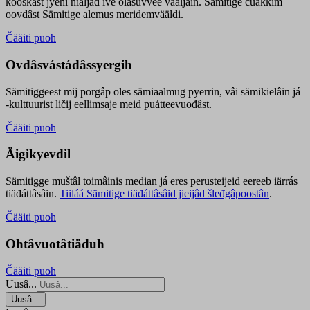
kooskâst jyehi niäljád ive olášuvvee vaaljâin. Sämitige čuákkim
oovdâst Sämitige alemus meridemvääldi.
Čääiti puoh
Ovdâsvástádâssyergih
Sämitiggeest mij porgâp oles sämiaalmug pyerrin, vâi sämikielâin já
-kulttuurist ličij eellimsaje meid puátteevuođâst.
Čääiti puoh
Äigikyevdil
Sämitigge muštâl toimâinis median já eres perusteijeid eereeb iärrás
tiäđáttâsâin.
Tiiláá Sämitige tiäđáttâsâid jieijâd šleđgâpoostân
.
Čääiti puoh
Ohtâvuotâtiäđuh
Čääiti puoh
Uusâ...
Uusâ...