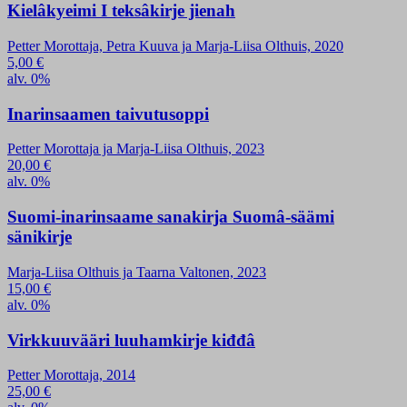
Kielâkyeimi I teksâkirje jienah
Petter Morottaja, Petra Kuuva ja Marja-Liisa Olthuis, 2020
5,00
€
alv. 0%
Inarinsaamen taivutusoppi
Petter Morottaja ja Marja-Liisa Olthuis, 2023
20,00
€
alv. 0%
Suomi-inarinsaame sanakirja Suomâ-säämi
sänikirje
Marja-Liisa Olthuis ja Taarna Valtonen, 2023
15,00
€
alv. 0%
Virkkuuvääri luuhamkirje kiđđâ
Petter Morottaja, 2014
25,00
€