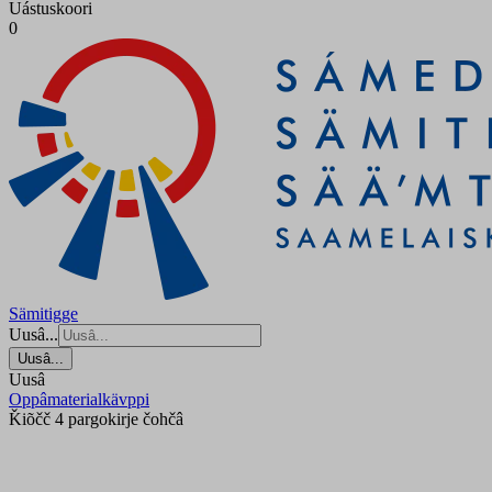
Uástuskoori
0
Sämitigge
Uusâ...
Uusâ...
Uusâ
Oppâmaterialkävppi
Ǩiõčč 4 pargokirje čohčâ