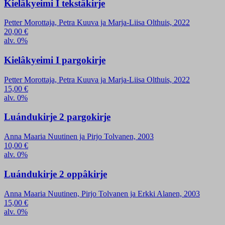
Kielâkyeimi I tekstâkirje
Petter Morottaja, Petra Kuuva ja Marja-Liisa Olthuis, 2022
20,00
€
alv. 0%
Kielâkyeimi I pargokirje
Petter Morottaja, Petra Kuuva ja Marja-Liisa Olthuis, 2022
15,00
€
alv. 0%
Luándukirje 2 pargokirje
Anna Maaria Nuutinen ja Pirjo Tolvanen, 2003
10,00
€
alv. 0%
Luándukirje 2 oppâkirje
Anna Maaria Nuutinen, Pirjo Tolvanen ja Erkki Alanen, 2003
15,00
€
alv. 0%