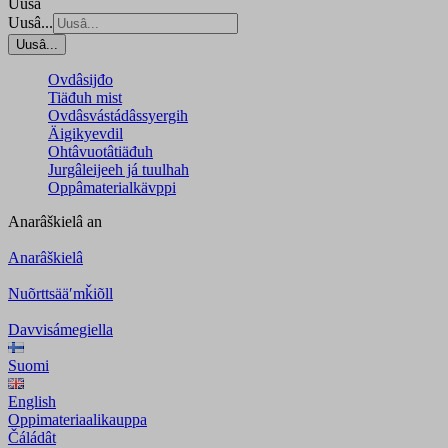
Uusâ
Uusâ...
Uusâ...
Ovdâsijđo
Tiäđuh mist
Ovdâsvástádâssyergih
Äigikyevdil
Ohtâvuotâtiäđuh
Jurgâleijeeh já tuulhah
Oppâmaterialkävppi
Anarâškielâ
an
Anarâškielâ
Nuõrttsääʹmǩiõll
Davvisámegiella
Suomi
English
Oppimateriaalikauppa
Čáládât