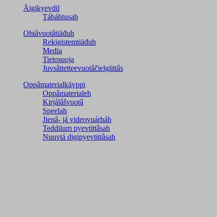
Äigikyevdil
Tábáhtusah
Ohtâvuotâtiäđuh
Rekigistemtiäđuh
Media
Tietosuoja
Juvsâttetteevuotâčielgiittâs
Oppâmaterialkävppi
Oppâmaterialeh
Kirjálâšvuotâ
Speelah
Jienâ- já videovuárháh
Teddilum pyevtittâsah
Nuuvtá digipyevtittâsah