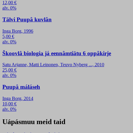
12,00
€
alv. 0%
Tälvi Puupâ kuvlân
Inga Borg, 1996
5,00
€
alv. 0%
Škoovlâ biologia já eennâmtiätu 6 oppâkirje
Satu Arjanne, Matti Leinonen, Teuvo Nyberg ..., 2010
25,00
€
alv. 0%
Puupâ máláseh
Inga Borg, 2014
10,00
€
alv. 0%
Uápásmuu meid taid