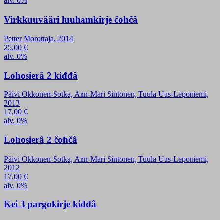
alv. 0%
Virkkuuvääri luuhamkirje čohčâ
Petter Morottaja, 2014
25,00
€
alv. 0%
Lohosierâ 2 kiđđâ
Päivi Okkonen-Sotka, Ann-Mari Sintonen, Tuula Uus-Leponiemi,
2013
17,00
€
alv. 0%
Lohosierâ 2 čohčâ
Päivi Okkonen-Sotka, Ann-Mari Sintonen, Tuula Uus-Leponiemi,
2012
17,00
€
alv. 0%
Kei 3 pargokirje kiđđâ