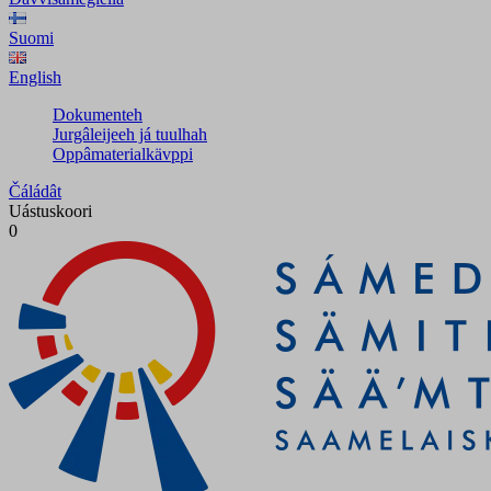
Suomi
English
Dokumenteh
Jurgâleijeeh já tuulhah
Oppâmaterialkävppi
Čáládât
Uástuskoori
0