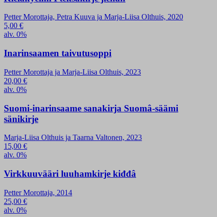
Petter Morottaja, Petra Kuuva ja Marja-Liisa Olthuis, 2020
5,00
€
alv. 0%
Inarinsaamen taivutusoppi
Petter Morottaja ja Marja-Liisa Olthuis, 2023
20,00
€
alv. 0%
Suomi-inarinsaame sanakirja Suomâ-säämi
sänikirje
Marja-Liisa Olthuis ja Taarna Valtonen, 2023
15,00
€
alv. 0%
Virkkuuvääri luuhamkirje kiđđâ
Petter Morottaja, 2014
25,00
€
alv. 0%