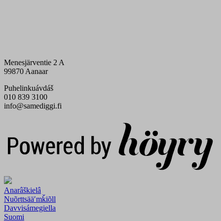
Menesjärventie 2 A
99870 Aanaar
Puhelinkuávdáš
010 839 3100
info@samediggi.fi
Digi- ja mainostoimisto Höyry Rovaniemi ja Oulu
Anarâškielâ
Nuõrttsääʹmǩiõll
Davvisámegiella
Suomi