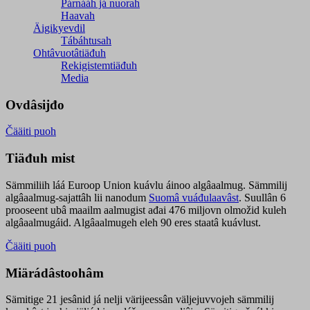
Párnááh já nuorah
Haavah
Äigikyevdil
Tábáhtusah
Ohtâvuotâtiäđuh
Rekigistemtiäđuh
Media
Ovdâsijđo
Čääiti puoh
Tiäđuh mist
Sämmiliih láá Euroop Union kuávlu áinoo algâaalmug. Sämmilij
algâaalmug-sajattâh lii nanodum
Suomâ vuáđulaavâst
. Suullân 6
prooseent ubâ maailm aalmugist ađai 476 miljovn olmožid kuleh
algâaalmugáid. Algâaalmugeh eleh 90 eres staatâ kuávlust.
Čääiti puoh
Miärádâstoohâm
Sämitige 21 jesânid já nelji värijeessân väljejuvvojeh sämmilij