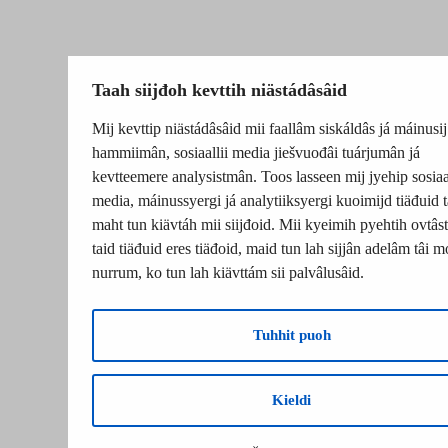
Taah siijđoh kevttih niästádâsâid
Mij kevttip niästádâsâid mii faallâm siskáldâs já máinusij
hammiimân, sosiaallii media jiešvuođâi tuárjumân já
kevtteemere analysistmân. Toos lasseen mij jyehip sosiaal
media, máinussyergi já analytiiksyergi kuoimijd tiäđuid t
maht tun kiävtáh mii siijđoid. Mii kyeimih pyehtih ovtâsti
taid tiäđuid eres tiäđoid, maid tun lah sijjân adelâm tâi m
nurrum, ko tun lah kiävttám sii palvâlusâid.
Tuhhit puoh
Kieldi