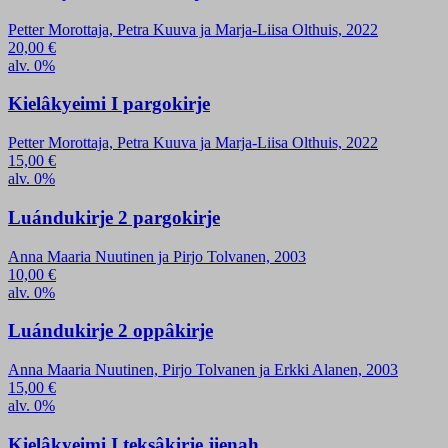
Petter Morottaja, Petra Kuuva ja Marja-Liisa Olthuis, 2022
20,00
€
alv. 0%
Kielâkyeimi I pargokirje
Petter Morottaja, Petra Kuuva ja Marja-Liisa Olthuis, 2022
15,00
€
alv. 0%
Luándukirje 2 pargokirje
Anna Maaria Nuutinen ja Pirjo Tolvanen, 2003
10,00
€
alv. 0%
Luándukirje 2 oppâkirje
Anna Maaria Nuutinen, Pirjo Tolvanen ja Erkki Alanen, 2003
15,00
€
alv. 0%
Kielâkyeimi I teksâkirje jienah