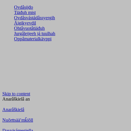
Ovdâsijđo
Tiäđuh mist
Ovdâsvástádâssyergih
Äigikyevdil
Ohtâvuotâtiäđuh
Jurgâleijeeh já tuulhah
Oppâmaterialkävppi
Skip to content
Anarâškielâ
an
Anarâškielâ
Nuõrttsääʹmǩiõll
Davvisámegiella