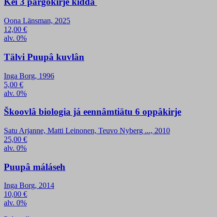
Kei 3 pargokirje kiđđâ
Oona Länsman, 2025
12,00
€
alv. 0%
Tälvi Puupâ kuvlân
Inga Borg, 1996
5,00
€
alv. 0%
Škoovlâ biologia já eennâmtiätu 6 oppâkirje
Satu Arjanne, Matti Leinonen, Teuvo Nyberg ..., 2010
25,00
€
alv. 0%
Puupâ máláseh
Inga Borg, 2014
10,00
€
alv. 0%