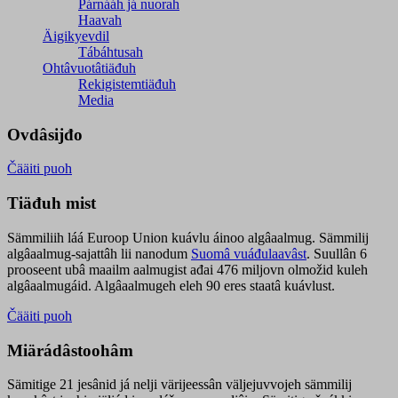
Párnááh já nuorah
Haavah
Äigikyevdil
Tábáhtusah
Ohtâvuotâtiäđuh
Rekigistemtiäđuh
Media
Ovdâsijđo
Čääiti puoh
Tiäđuh mist
Sämmiliih láá Euroop Union kuávlu áinoo algâaalmug. Sämmilij
algâaalmug-sajattâh lii nanodum
Suomâ vuáđulaavâst
. Suullân 6
prooseent ubâ maailm aalmugist ađai 476 miljovn olmožid kuleh
algâaalmugáid. Algâaalmugeh eleh 90 eres staatâ kuávlust.
Čääiti puoh
Miärádâstoohâm
Sämitige 21 jesânid já nelji värijeessân väljejuvvojeh sämmilij