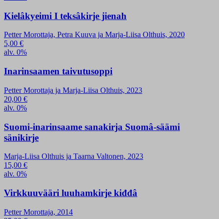
Kielâkyeimi I teksâkirje jienah
Petter Morottaja, Petra Kuuva ja Marja-Liisa Olthuis, 2020
5,00
€
alv. 0%
Inarinsaamen taivutusoppi
Petter Morottaja ja Marja-Liisa Olthuis, 2023
20,00
€
alv. 0%
Suomi-inarinsaame sanakirja Suomâ-säämi
sänikirje
Marja-Liisa Olthuis ja Taarna Valtonen, 2023
15,00
€
alv. 0%
Virkkuuvääri luuhamkirje kiđđâ
Petter Morottaja, 2014