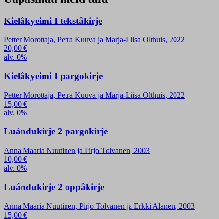
Kielâkyeimi I tekstâkirje
Petter Morottaja, Petra Kuuva ja Marja-Liisa Olthuis, 2022
20,00
€
alv. 0%
Kielâkyeimi I pargokirje
Petter Morottaja, Petra Kuuva ja Marja-Liisa Olthuis, 2022
15,00
€
alv. 0%
Luándukirje 2 pargokirje
Anna Maaria Nuutinen ja Pirjo Tolvanen, 2003
10,00
€
alv. 0%
Luándukirje 2 oppâkirje
Anna Maaria Nuutinen, Pirjo Tolvanen ja Erkki Alanen, 2003
15,00
€