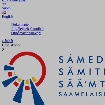
Suomi
English
Dokumenteh
Jurgâleijeeh já tuulhah
Oppâmaterialkävppi
Čáládât
Uástuskoori
0