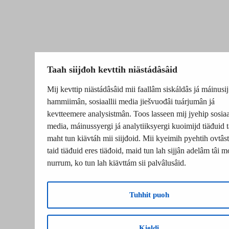
Taah siijđoh kevttih niästádâsâid
Mij kevttip niästádâsâid mii faallâm siskáldâs já máinusij
hammiimân, sosiaallii media jiešvuođâi tuárjumân já
kevtteemere analysistmân. Toos lasseen mij jyehip sosiaal
media, máinussyergi já analytiiksyergi kuoimijd tiäđuid t
maht tun kiävtáh mii siijđoid. Mii kyeimih pyehtih ovtâsti
taid tiäđuid eres tiäđoid, maid tun lah sijjân adelâm tâi m
nurrum, ko tun lah kiävttám sii palvâlusâid.
Tuhhit puoh
Kieldi