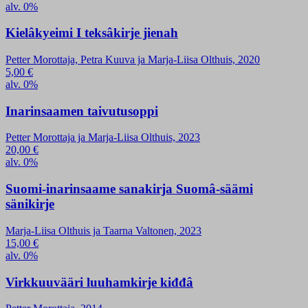
alv. 0%
Kielâkyeimi I teksâkirje jienah
Petter Morottaja, Petra Kuuva ja Marja-Liisa Olthuis, 2020
5,00
€
alv. 0%
Inarinsaamen taivutusoppi
Petter Morottaja ja Marja-Liisa Olthuis, 2023
20,00
€
alv. 0%
Suomi-inarinsaame sanakirja Suomâ-säämi
sänikirje
Marja-Liisa Olthuis ja Taarna Valtonen, 2023
15,00
€
alv. 0%
Virkkuuvääri luuhamkirje kiđđâ