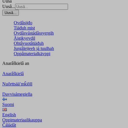
Uusâ
Uusâ...
Uusâ...
Ovdâsijđo
Tiäđuh mist
Ovdâsvástádâssyergih
Äigikyevdil
Ohtâvuotâtiäđuh
Jurgâleijeeh já tuulhah
Oppâmaterialkävppi
Anarâškielâ
an
Anarâškielâ
Nuõrttsääʹmǩiõll
Davvisámegiella
Suomi
English
Oppimateriaalikauppa
Čáládât