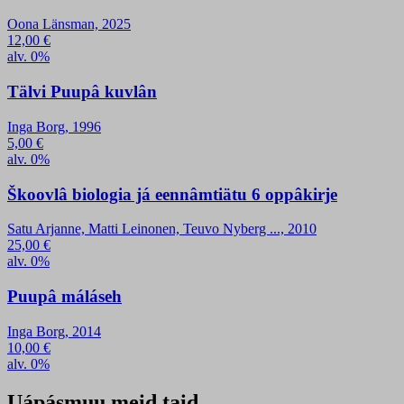
Oona Länsman, 2025
12,00
€
alv. 0%
Tälvi Puupâ kuvlân
Inga Borg, 1996
5,00
€
alv. 0%
Škoovlâ biologia já eennâmtiätu 6 oppâkirje
Satu Arjanne, Matti Leinonen, Teuvo Nyberg ..., 2010
25,00
€
alv. 0%
Puupâ máláseh
Inga Borg, 2014
10,00
€
alv. 0%
Uápásmuu meid taid