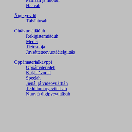
Párnááh já nuorah
Haavah
Äigikyevdil
Tábáhtusah
Ohtâvuotâtiäđuh
Rekigistemtiäđuh
Media
Tietosuoja
Juvsâttetteevuotâčielgiittâs
Oppâmaterialkävppi
Oppâmaterialeh
Kirjálâšvuotâ
Speelah
Jienâ- já videovuárháh
Teddilum pyevtittâsah
Nuuvtá digipyevtittâsah