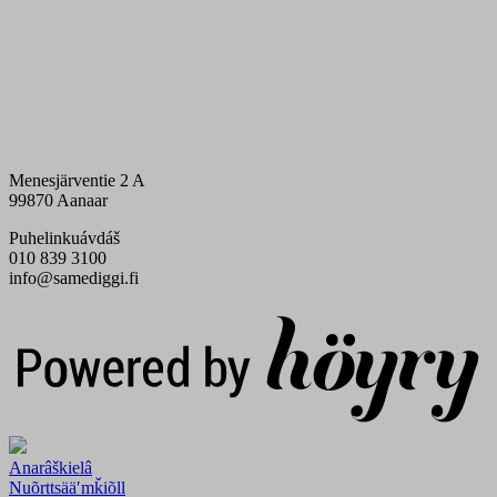
Menesjärventie 2 A
99870 Aanaar
Puhelinkuávdáš
010 839 3100
info@samediggi.fi
Digi- ja mainostoimisto Höyry Rovaniemi ja Oulu
Anarâškielâ
Nuõrttsääʹmǩiõll