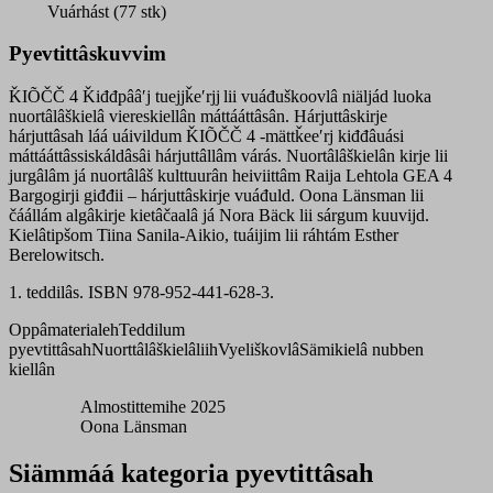
kiđđâ
Vuárhást (77 stk)
quantity
Pyevtittâskuvvim
ǨIÕČČ 4 Ǩiđđpââʹj tuejjǩeʹrjj lii vuáđuškoovlâ niäljád luoka
nuortâlâškielâ viereskiellân máttááttâsân. Hárjuttâskirje
hárjuttâsah láá uáivildum ǨIÕČČ 4 -mättǩeeʹrj kiđđâuási
máttááttâssiskáldâsâi hárjuttâllâm várás. Nuortâlâškielân kirje lii
jurgâlâm já nuortâlâš kulttuurân heiviittâm Raija Lehtola GEA 4
Bargogirji giđđii – hárjuttâskirje vuáđuld. Oona Länsman lii
čáállám algâkirje kietâčaalâ já Nora Bäck lii sárgum kuuvijd.
Kielâtipšom Tiina Sanila-Aikio, tuáijim lii ráhtám Esther
Berelowitsch.
1. teddilâs. ISBN 978-952-441-628-3.
Oppâmaterialeh
Teddilum
pyevtittâsah
Nuorttâlâškielâliih
Vyeliškovlâ
Sämikielâ nubben
kiellân
Almostittemihe 2025
Oona Länsman
Siämmáá kategoria pyevtittâsah