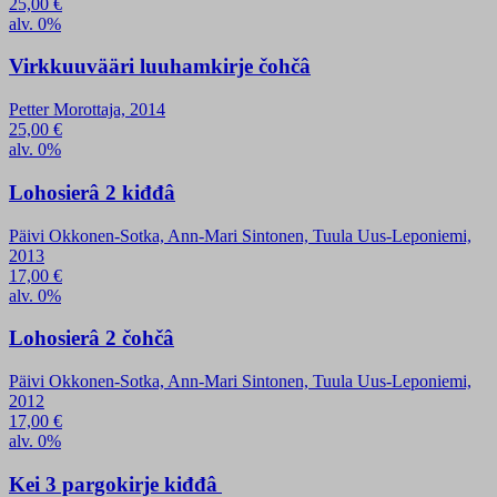
25,00
€
alv. 0%
Virkkuuvääri luuhamkirje čohčâ
Petter Morottaja, 2014
25,00
€
alv. 0%
Lohosierâ 2 kiđđâ
Päivi Okkonen-Sotka, Ann-Mari Sintonen, Tuula Uus-Leponiemi,
2013
17,00
€
alv. 0%
Lohosierâ 2 čohčâ
Päivi Okkonen-Sotka, Ann-Mari Sintonen, Tuula Uus-Leponiemi,
2012
17,00
€
alv. 0%
Kei 3 pargokirje kiđđâ