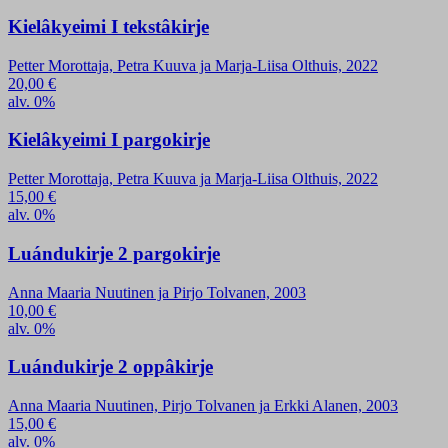
Kielâkyeimi I tekstâkirje
Petter Morottaja, Petra Kuuva ja Marja-Liisa Olthuis, 2022
20,00
€
alv. 0%
Kielâkyeimi I pargokirje
Petter Morottaja, Petra Kuuva ja Marja-Liisa Olthuis, 2022
15,00
€
alv. 0%
Luándukirje 2 pargokirje
Anna Maaria Nuutinen ja Pirjo Tolvanen, 2003
10,00
€
alv. 0%
Luándukirje 2 oppâkirje
Anna Maaria Nuutinen, Pirjo Tolvanen ja Erkki Alanen, 2003
15,00
€
alv. 0%