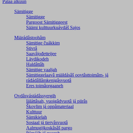
Palaa alkuun
Sämitigge
Sämitigge
Pargoost Sämitiggeest
Säämi kulttuurkuávdáš Sajos
Miärádâstoohâm
Sämitige čuákkim
Stivrâ
Saavâjođetteijee
Lävdikodeh
Haldâttâh
Sämitige vaaljah
Sämitiggelaavâ miäldásâš oovtâsttoimâm- já
ráđádâllâmkenigâsvuotâ
Eres toimâorgaaneh
Ovdâsvástádâssyergih
Iäláttâsah, vuoigâdvuotâ já piirâs
Škovlim já oppâmateriaal
Kulttuur
Sämikielah
Sosiaal já tiervâsvuotâ
Aalmugijkoskâsâš pargo