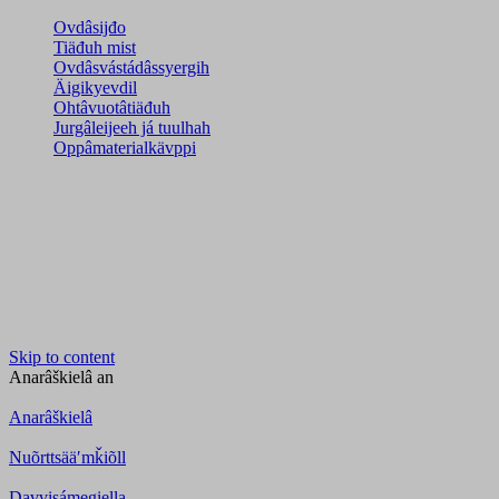
Ovdâsijđo
Tiäđuh mist
Ovdâsvástádâssyergih
Äigikyevdil
Ohtâvuotâtiäđuh
Jurgâleijeeh já tuulhah
Oppâmaterialkävppi
Skip to content
Anarâškielâ
an
Anarâškielâ
Nuõrttsääʹmǩiõll
Davvisámegiella