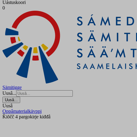
Uástuskoori
0
Sämitigge
Uusâ...
Uusâ...
Uusâ
Oppâmaterialkävppi
Ǩiõčč 4 pargokirje kiđđâ