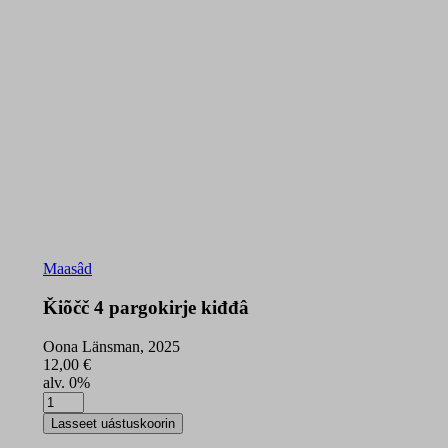
Maasâd
Ǩiõčč 4 pargokirje kiđđâ
Oona Länsman, 2025
12,00
€
alv. 0%
Ǩiõčč
4
Lasseet uástuskoorin
pargokirje