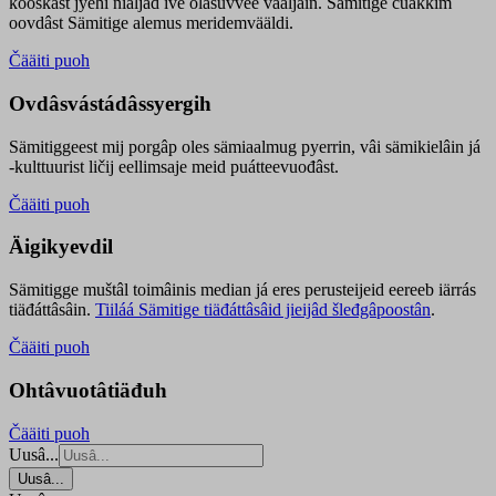
kooskâst jyehi niäljád ive olášuvvee vaaljâin. Sämitige čuákkim
oovdâst Sämitige alemus meridemvääldi.
Čääiti puoh
Ovdâsvástádâssyergih
Sämitiggeest mij porgâp oles sämiaalmug pyerrin, vâi sämikielâin já
-kulttuurist ličij eellimsaje meid puátteevuođâst.
Čääiti puoh
Äigikyevdil
Sämitigge muštâl toimâinis median já eres perusteijeid eereeb iärrás
tiäđáttâsâin.
Tiiláá Sämitige tiäđáttâsâid jieijâd šleđgâpoostân
.
Čääiti puoh
Ohtâvuotâtiäđuh
Čääiti puoh
Uusâ...
Uusâ...