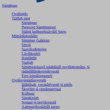
Sämitigge
Ovdâsijđo
Tiäđuh mist
Sämitigge
Pargoost Sämitiggeest
Säämi kulttuurkuávdáš Sajos
Miärádâstoohâm
Sämitige čuákkim
Stivrâ
Saavâjođetteijee
Lävdikodeh
Haldâttâh
Vaaljah
Sämitiggelaavâ miäldásâš oovtâsttoimâm- já
ráđádâllâmkenigâsvuotâ
Eres toimâorgaaneh
Ovdâsvástádâssyergih
Iäláttâsah, vuoigâdvuotâ já piirâs
Škovlim já oppâmateriaal
Kulttuur
Sämikielah
Sosiaal já tiervâsvuotâ
Aalmugijkoskâsâš pargo