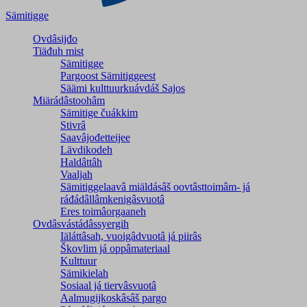
Sämitigge
Ovdâsijđo
Tiäđuh mist
Sämitigge
Pargoost Sämitiggeest
Säämi kulttuurkuávdáš Sajos
Miärádâstoohâm
Sämitige čuákkim
Stivrâ
Saavâjođetteijee
Lävdikodeh
Haldâttâh
Vaaljah
Sämitiggelaavâ miäldásâš oovtâsttoimâm- já
ráđádâllâmkenigâsvuotâ
Eres toimâorgaaneh
Ovdâsvástádâssyergih
Iäláttâsah, vuoigâdvuotâ já piirâs
Škovlim já oppâmateriaal
Kulttuur
Sämikielah
Sosiaal já tiervâsvuotâ
Aalmugijkoskâsâš pargo