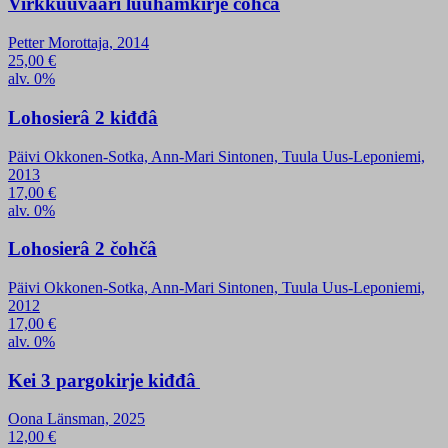
Virkkuuvääri luuhamkirje čohčâ
Petter Morottaja, 2014
25,00
€
alv. 0%
Lohosierâ 2 kiđđâ
Päivi Okkonen-Sotka, Ann-Mari Sintonen, Tuula Uus-Leponiemi,
2013
17,00
€
alv. 0%
Lohosierâ 2 čohčâ
Päivi Okkonen-Sotka, Ann-Mari Sintonen, Tuula Uus-Leponiemi,
2012
17,00
€
alv. 0%
Kei 3 pargokirje kiđđâ
Oona Länsman, 2025
12,00
€