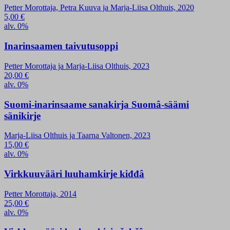
Petter Morottaja, Petra Kuuva ja Marja-Liisa Olthuis, 2020
5,00
€
alv. 0%
Inarinsaamen taivutusoppi
Petter Morottaja ja Marja-Liisa Olthuis, 2023
20,00
€
alv. 0%
Suomi-inarinsaame sanakirja Suomâ-säämi
sänikirje
Marja-Liisa Olthuis ja Taarna Valtonen, 2023
15,00
€
alv. 0%
Virkkuuvääri luuhamkirje kiđđâ
Petter Morottaja, 2014
25,00
€
alv. 0%