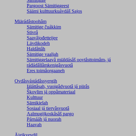
Sämitigge
Pargoost Sämitiggeest
Säämi kulttuurkuávdáš Sajos
Miärádâstoohâm
Sämitige čuákkim
Stivrâ
Saavâjođetteijee
Lävdikodeh
Haldâttâh
Sämitige vaaljah
Sämitiggelaavâ miäldásâš oovtâsttoimâm- já
ráđádâllâmkenigâsvuotâ
Eres toimâorgaaneh
Ovdâsvástádâssyergih
Iäláttâsah, vuoigâdvuotâ já piirâs
Škovlim já oppâmateriaal
Kulttuur
Sämikielah
Sosiaal já tiervâsvuotâ
Aalmugijkoskâsâš pargo
Párnááh já nuorah
Haavah
Äigikyevdil