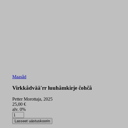
Maasâd
Virkkâdvääʹrr luuhâmkirje čohčâ
Petter Morottaja, 2025
25,00
€
alv. 0%
Virkkâdvääʹrr
luuhâmkirje
Lasseet uástuskoorin
čohčâ