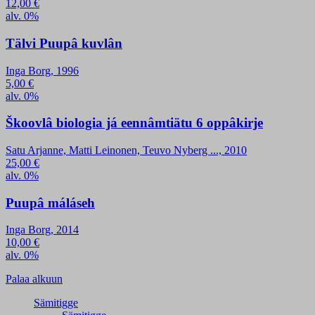
12,00
€
alv. 0%
Tälvi Puupâ kuvlân
Inga Borg, 1996
5,00
€
alv. 0%
Škoovlâ biologia já eennâmtiätu 6 oppâkirje
Satu Arjanne, Matti Leinonen, Teuvo Nyberg ..., 2010
25,00
€
alv. 0%
Puupâ máláseh
Inga Borg, 2014
10,00
€
alv. 0%
Palaa alkuun
Sämitigge