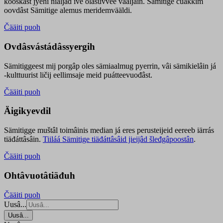
kooskâst jyehi niäljád ive olášuvvee vaaljâin. Sämitige čuákkim
oovdâst Sämitige alemus meridemvääldi.
Čääiti puoh
Ovdâsvástádâssyergih
Sämitiggeest mij porgâp oles sämiaalmug pyerrin, vâi sämikielâin já
-kulttuurist ličij eellimsaje meid puátteevuođâst.
Čääiti puoh
Äigikyevdil
Sämitigge muštâl toimâinis median já eres perusteijeid eereeb iärrás
tiäđáttâsâin.
Tiiláá Sämitige tiäđáttâsâid jieijâd šleđgâpoostân
.
Čääiti puoh
Ohtâvuotâtiäđuh
Čääiti puoh
Uusâ...
Uusâ...