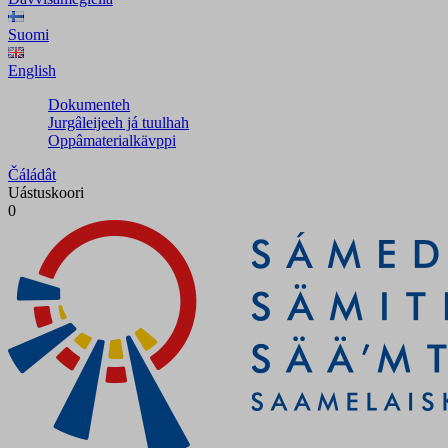
Suomi
English
Dokumenteh
Jurgâleijeeh já tuulhah
Oppâmaterialkävppi
Čáládât
Uástuskoori
0