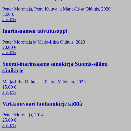
Petter Morottaja, Petra Kuuva ja Marja-Liisa Olthuis, 2020
5,00
€
alv. 0%
Inarinsaamen taivutusoppi
Petter Morottaja ja Marja-Liisa Olthuis, 2023
20,00
€
alv. 0%
Suomi-inarinsaame sanakirja Suomâ-säämi
sänikirje
Marja-Liisa Olthuis ja Taarna Valtonen, 2023
15,00
€
alv. 0%
Virkkuuvääri luuhamkirje kiđđâ
Petter Morottaja, 2014
25,00
€
alv. 0%