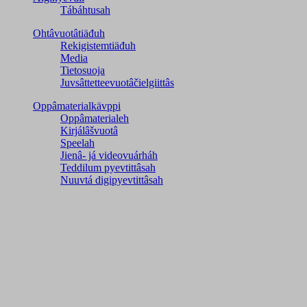
Tábáhtusah
Ohtâvuotâtiäđuh
Rekigistemtiäđuh
Media
Tietosuoja
Juvsâttetteevuotâčielgiittâs
Oppâmaterialkävppi
Oppâmaterialeh
Kirjálâšvuotâ
Speelah
Jienâ- já videovuárháh
Teddilum pyevtittâsah
Nuuvtá digipyevtittâsah