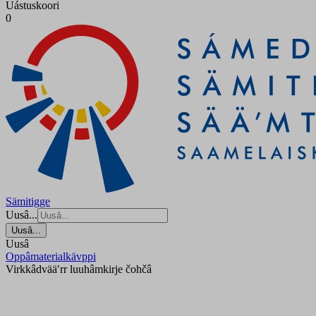
Uástuskoori
0
Sämitigge
Uusâ...
Uusâ...
Uusâ
Oppâmaterialkävppi
Virkkâdvääʹrr luuhâmkirje čohčâ