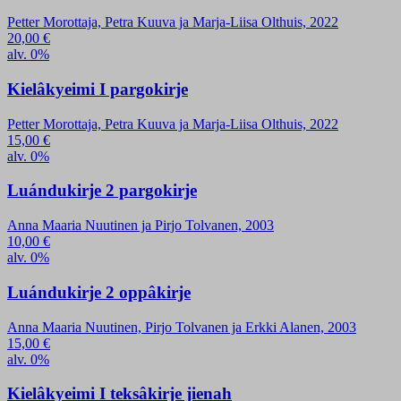
Petter Morottaja, Petra Kuuva ja Marja-Liisa Olthuis, 2022
20,00
€
alv. 0%
Kielâkyeimi I pargokirje
Petter Morottaja, Petra Kuuva ja Marja-Liisa Olthuis, 2022
15,00
€
alv. 0%
Luándukirje 2 pargokirje
Anna Maaria Nuutinen ja Pirjo Tolvanen, 2003
10,00
€
alv. 0%
Luándukirje 2 oppâkirje
Anna Maaria Nuutinen, Pirjo Tolvanen ja Erkki Alanen, 2003
15,00
€
alv. 0%
Kielâkyeimi I teksâkirje jienah