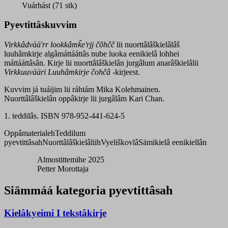
quantity
Vuárhást (71 stk)
Pyevtittâskuvvim
Virkkâdvääʹrr lookkâmǩeʹrjj čõhčč
lii nuorttâlâškielâlâš
luuhâmkirje algâmáttááttâs nube luoka eenikielâ lohhei
máttááttâsân. Kirje lii nuorttâlâškielân jurgâlum anarâškielâlii
Virkkuuvääri Luuhâmkirje čohčâ
-kirjeest.
Kuvvim já tuáijim lii ráhtám Mika Kolehmainen.
Nuorttâlâškielân oppâkirje lii jurgâlâm Kari Chan.
1. teddilâs. ISBN 978-952-441-624-5
Oppâmaterialeh
Teddilum
pyevtittâsah
Nuorttâlâškielâliih
Vyeliškovlâ
Sämikielâ eenikiellân
Almostittemihe 2025
Petter Morottaja
Siämmáá kategoria pyevtittâsah
Kielâkyeimi I tekstâkirje