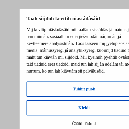
Taah siijđoh kevttih niästádâsâid
Mij kevttip niästádâsâid mii faallâm siskáldâs já máinusij
hammiimân, sosiaallii media jiešvuođâi tuárjumân já
kevtteemere analysistmân. Toos lasseen mij jyehip sosiaal
media, máinussyergi já analytiiksyergi kuoimijd tiäđuid t
maht tun kiävtáh mii siijđoid. Mii kyeimih pyehtih ovtâsti
taid tiäđuid eres tiäđoid, maid tun lah sijjân adelâm tâi m
nurrum, ko tun lah kiävttám sii palvâlusâid.
Tuhhit puoh
Kieldi
Čääiti tiäđuid