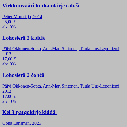
Virkkuuvääri luuhamkirje čohčâ
Petter Morottaja, 2014
25,00
€
alv. 0%
Lohosierâ 2 kiđđâ
Päivi Okkonen-Sotka, Ann-Mari Sintonen, Tuula Uus-Leponiemi,
2013
17,00
€
alv. 0%
Lohosierâ 2 čohčâ
Päivi Okkonen-Sotka, Ann-Mari Sintonen, Tuula Uus-Leponiemi,
2012
17,00
€
alv. 0%
Kei 3 pargokirje kiđđâ
Oona Länsman, 2025