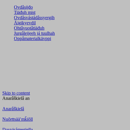
Ovdâsijđo
Tiäđuh mist
Ovdâsvástádâssyergih
Äigikyevdil
Ohtâvuotâtiäđuh
Jurgâleijeeh já tuulhah
Oppâmaterialkävppi
Skip to content
Anarâškielâ
an
Anarâškielâ
Nuõrttsääʹmǩiõll
Davvisámegiella