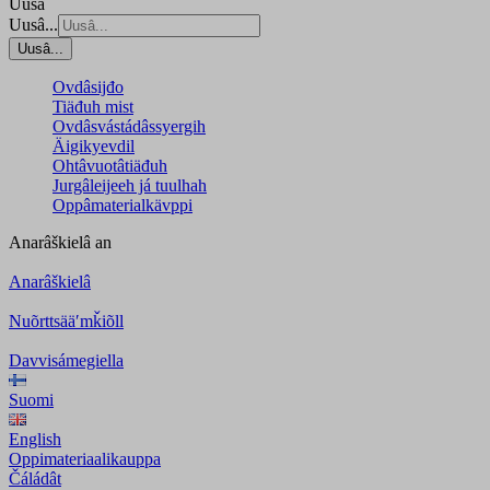
Uusâ
Uusâ...
Uusâ...
Ovdâsijđo
Tiäđuh mist
Ovdâsvástádâssyergih
Äigikyevdil
Ohtâvuotâtiäđuh
Jurgâleijeeh já tuulhah
Oppâmaterialkävppi
Anarâškielâ
an
Anarâškielâ
Nuõrttsääʹmǩiõll
Davvisámegiella
Suomi
English
Oppimateriaalikauppa
Čáládât