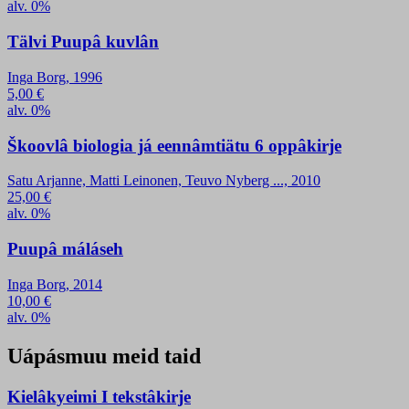
alv. 0%
Tälvi Puupâ kuvlân
Inga Borg, 1996
5,00
€
alv. 0%
Škoovlâ biologia já eennâmtiätu 6 oppâkirje
Satu Arjanne, Matti Leinonen, Teuvo Nyberg ..., 2010
25,00
€
alv. 0%
Puupâ máláseh
Inga Borg, 2014
10,00
€
alv. 0%
Uápásmuu meid taid
Kielâkyeimi I tekstâkirje