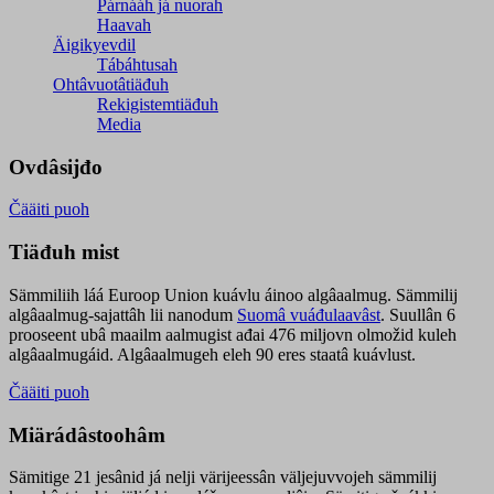
Párnááh já nuorah
Haavah
Äigikyevdil
Tábáhtusah
Ohtâvuotâtiäđuh
Rekigistemtiäđuh
Media
Ovdâsijđo
Čääiti puoh
Tiäđuh mist
Sämmiliih láá Euroop Union kuávlu áinoo algâaalmug. Sämmilij
algâaalmug-sajattâh lii nanodum
Suomâ vuáđulaavâst
. Suullân 6
prooseent ubâ maailm aalmugist ađai 476 miljovn olmožid kuleh
algâaalmugáid. Algâaalmugeh eleh 90 eres staatâ kuávlust.
Čääiti puoh
Miärádâstoohâm
Sämitige 21 jesânid já nelji värijeessân väljejuvvojeh sämmilij