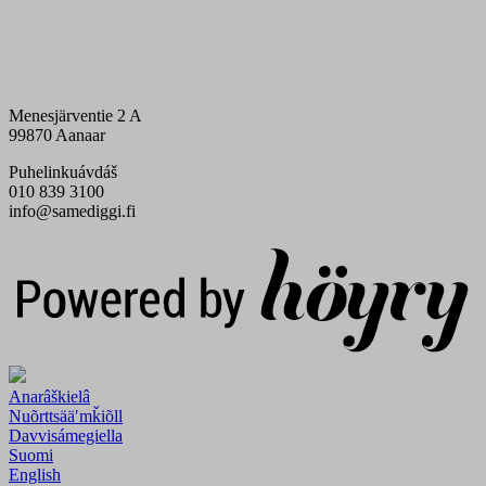
Menesjärventie 2 A
99870 Aanaar
Puhelinkuávdáš
010 839 3100
info@samediggi.fi
Digi- ja mainostoimisto Höyry Rovaniemi ja Oulu
Anarâškielâ
Nuõrttsääʹmǩiõll
Davvisámegiella
Suomi
English