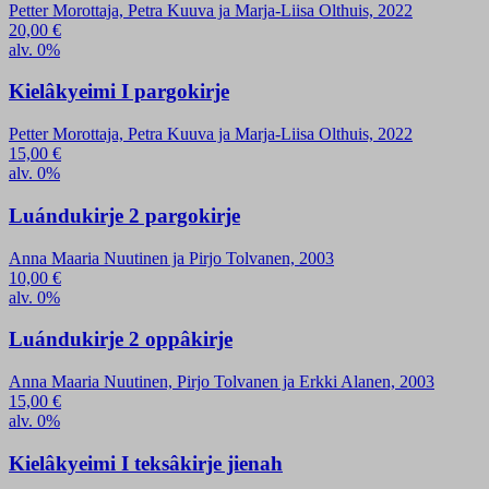
Petter Morottaja, Petra Kuuva ja Marja-Liisa Olthuis, 2022
20,00
€
alv. 0%
Kielâkyeimi I pargokirje
Petter Morottaja, Petra Kuuva ja Marja-Liisa Olthuis, 2022
15,00
€
alv. 0%
Luándukirje 2 pargokirje
Anna Maaria Nuutinen ja Pirjo Tolvanen, 2003
10,00
€
alv. 0%
Luándukirje 2 oppâkirje
Anna Maaria Nuutinen, Pirjo Tolvanen ja Erkki Alanen, 2003
15,00
€
alv. 0%
Kielâkyeimi I teksâkirje jienah