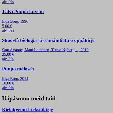
alv. 0%
Tälvi Puupâ kuvlân
Inga Borg, 1996
5,00
€
alv. 0%
Škoovlâ biologia já eennâmtiätu 6 oppâkirje
Satu Arjanne, Matti Leinonen, Teuvo Nyberg ..., 2010
25,00
€
alv. 0%
Puupâ máláseh
Inga Borg, 2014
10,00
€
alv. 0%
Uápásmuu meid taid
Kielâkyeimi I tekstâkirje