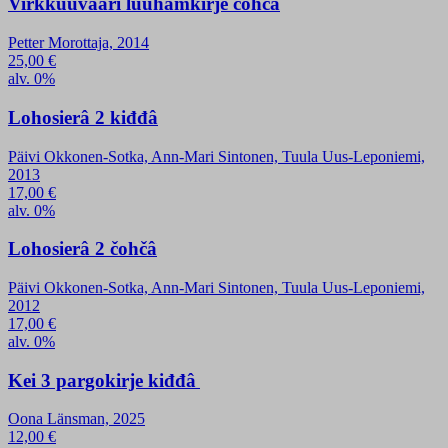
Virkkuuvääri luuhamkirje čohčâ
Petter Morottaja, 2014
25,00
€
alv. 0%
Lohosierâ 2 kiđđâ
Päivi Okkonen-Sotka, Ann-Mari Sintonen, Tuula Uus-Leponiemi,
2013
17,00
€
alv. 0%
Lohosierâ 2 čohčâ
Päivi Okkonen-Sotka, Ann-Mari Sintonen, Tuula Uus-Leponiemi,
2012
17,00
€
alv. 0%
Kei 3 pargokirje kiđđâ
Oona Länsman, 2025
12,00
€