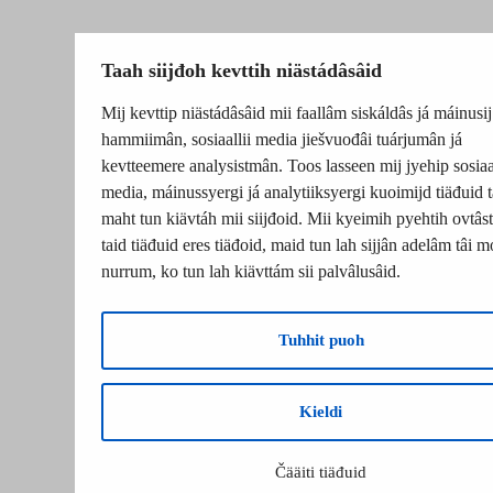
Taah siijđoh kevttih niästádâsâid
Mij kevttip niästádâsâid mii faallâm siskáldâs já máinusij
hammiimân, sosiaallii media jiešvuođâi tuárjumân já
kevtteemere analysistmân. Toos lasseen mij jyehip sosiaal
media, máinussyergi já analytiiksyergi kuoimijd tiäđuid t
maht tun kiävtáh mii siijđoid. Mii kyeimih pyehtih ovtâsti
taid tiäđuid eres tiäđoid, maid tun lah sijjân adelâm tâi m
nurrum, ko tun lah kiävttám sii palvâlusâid.
Tuhhit puoh
Kieldi
Čääiti tiäđuid