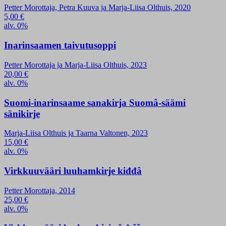
Petter Morottaja, Petra Kuuva ja Marja-Liisa Olthuis, 2020
5,00
€
alv. 0%
Inarinsaamen taivutusoppi
Petter Morottaja ja Marja-Liisa Olthuis, 2023
20,00
€
alv. 0%
Suomi-inarinsaame sanakirja Suomâ-säämi
sänikirje
Marja-Liisa Olthuis ja Taarna Valtonen, 2023
15,00
€
alv. 0%
Virkkuuvääri luuhamkirje kiđđâ
Petter Morottaja, 2014
25,00
€
alv. 0%