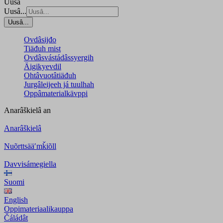
Uusâ
Uusâ...
Uusâ...
Ovdâsijđo
Tiäđuh mist
Ovdâsvástádâssyergih
Äigikyevdil
Ohtâvuotâtiäđuh
Jurgâleijeeh já tuulhah
Oppâmaterialkävppi
Anarâškielâ
an
Anarâškielâ
Nuõrttsääʹmǩiõll
Davvisámegiella
Suomi
English
Oppimateriaalikauppa
Čáládât