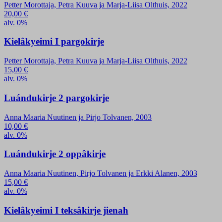
Petter Morottaja, Petra Kuuva ja Marja-Liisa Olthuis, 2022
20,00
€
alv. 0%
Kielâkyeimi I pargokirje
Petter Morottaja, Petra Kuuva ja Marja-Liisa Olthuis, 2022
15,00
€
alv. 0%
Luándukirje 2 pargokirje
Anna Maaria Nuutinen ja Pirjo Tolvanen, 2003
10,00
€
alv. 0%
Luándukirje 2 oppâkirje
Anna Maaria Nuutinen, Pirjo Tolvanen ja Erkki Alanen, 2003
15,00
€
alv. 0%
Kielâkyeimi I teksâkirje jienah