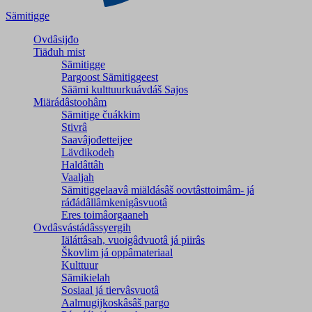
Sämitigge
Ovdâsijđo
Tiäđuh mist
Sämitigge
Pargoost Sämitiggeest
Säämi kulttuurkuávdáš Sajos
Miärádâstoohâm
Sämitige čuákkim
Stivrâ
Saavâjođetteijee
Lävdikodeh
Haldâttâh
Vaaljah
Sämitiggelaavâ miäldásâš oovtâsttoimâm- já
ráđádâllâmkenigâsvuotâ
Eres toimâorgaaneh
Ovdâsvástádâssyergih
Iäláttâsah, vuoigâdvuotâ já piirâs
Škovlim já oppâmateriaal
Kulttuur
Sämikielah
Sosiaal já tiervâsvuotâ
Aalmugijkoskâsâš pargo