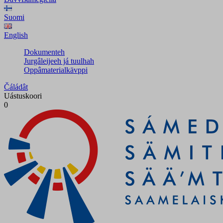
Suomi
English
Dokumenteh
Jurgâleijeeh já tuulhah
Oppâmaterialkävppi
Čáládât
Uástuskoori
0