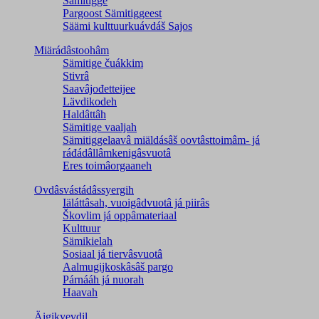
Sämitigge
Pargoost Sämitiggeest
Säämi kulttuurkuávdáš Sajos
Miärádâstoohâm
Sämitige čuákkim
Stivrâ
Saavâjođetteijee
Lävdikodeh
Haldâttâh
Sämitige vaaljah
Sämitiggelaavâ miäldásâš oovtâsttoimâm- já
ráđádâllâmkenigâsvuotâ
Eres toimâorgaaneh
Ovdâsvástádâssyergih
Iäláttâsah, vuoigâdvuotâ já piirâs
Škovlim já oppâmateriaal
Kulttuur
Sämikielah
Sosiaal já tiervâsvuotâ
Aalmugijkoskâsâš pargo
Párnááh já nuorah
Haavah
Äigikyevdil