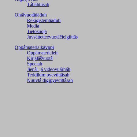
Tábáhtusah
Ohtâvuotâtiäđuh
Rekigistemtiäđuh
Media
Tietosuoja
Juvsâttetteevuotâčielgiittâs
Oppâmaterialkävppi
Oppâmaterialeh
Kirjálâšvuotâ
Speelah
Jienâ- já videovuárháh
Teddilum pyevtittâsah
Nuuvtá digipyevtittâsah