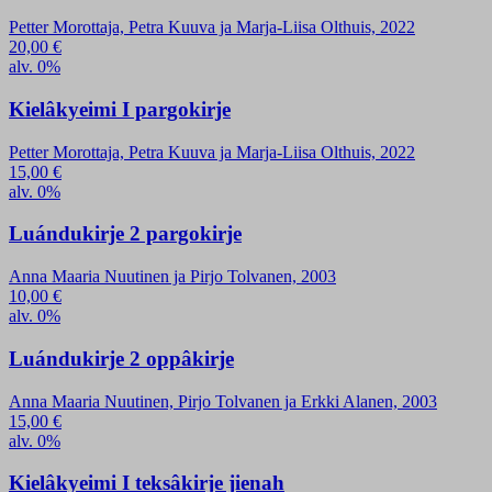
Petter Morottaja, Petra Kuuva ja Marja-Liisa Olthuis, 2022
20,00
€
alv. 0%
Kielâkyeimi I pargokirje
Petter Morottaja, Petra Kuuva ja Marja-Liisa Olthuis, 2022
15,00
€
alv. 0%
Luándukirje 2 pargokirje
Anna Maaria Nuutinen ja Pirjo Tolvanen, 2003
10,00
€
alv. 0%
Luándukirje 2 oppâkirje
Anna Maaria Nuutinen, Pirjo Tolvanen ja Erkki Alanen, 2003
15,00
€
alv. 0%
Kielâkyeimi I teksâkirje jienah