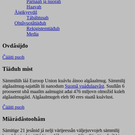
Párnááh já nuorah
Haavah
Äigikyevdil
Tábáhtusah
Ohtâvuotâtiäđuh
Rekigistemtiäđuh
Media
Ovdâsijđo
Čääiti puoh
Tiäđuh mist
Sämmiliih láá Euroop Union kuávlu áinoo algâaalmug. Sämmilij
algâaalmug-sajattâh lii nanodum
Suomâ vuáđulaavâst
. Suullân 6
prooseent ubâ maailm aalmugist ađai 476 miljovn olmožid kuleh
algâaalmugáid. Algâaalmugeh eleh 90 eres staatâ kuávlust.
Čääiti puoh
Miärádâstoohâm
Sämitige 21 jesânid já nelji värijeessân väljejuvvojeh sämmilij