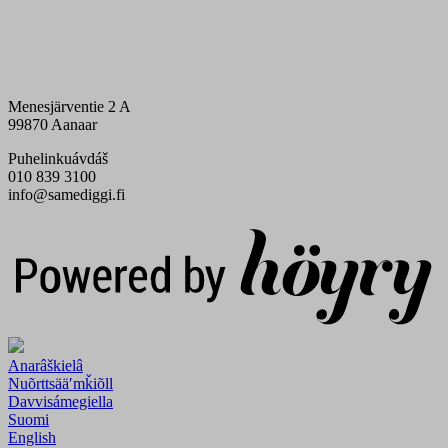
Menesjärventie 2 A
99870 Aanaar
Puhelinkuávdáš
010 839 3100
info@samediggi.fi
Digi- ja mainostoimisto Höyry Rovaniemi ja Oulu
Anarâškielâ
Nuõrttsääʹmǩiõll
Davvisámegiella
Suomi
English