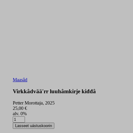
Maasâd
Virkkâdvääʹrr luuhâmkirje kiđđâ
Petter Morottaja, 2025
25,00
€
alv. 0%
Virkkâdvääʹrr
luuhâmkirje
Lasseet uástuskoorin
kiđđâ