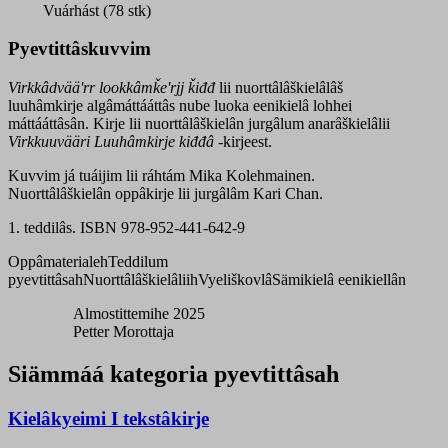
quantity
Vuárhást (78 stk)
Pyevtittâskuvvim
Virkkâdvääʹrr lookkâmǩeʹrjj ǩiđđ
lii nuorttâlâškielâlâš
luuhâmkirje algâmáttááttâs nube luoka eenikielâ lohhei
máttááttâsân. Kirje lii nuorttâlâškielân jurgâlum anarâškielâlii
Virkkuuvääri Luuhâmkirje kiđđâ
-kirjeest.
Kuvvim já tuáijim lii ráhtám Mika Kolehmainen.
Nuorttâlâškielân oppâkirje lii jurgâlâm Kari Chan.
1. teddilâs. ISBN 978-952-441-642-9
Oppâmaterialeh
Teddilum
pyevtittâsah
Nuorttâlâškielâliih
Vyeliškovlâ
Sämikielâ eenikiellân
Almostittemihe 2025
Petter Morottaja
Siämmáá kategoria pyevtittâsah
Kielâkyeimi I tekstâkirje