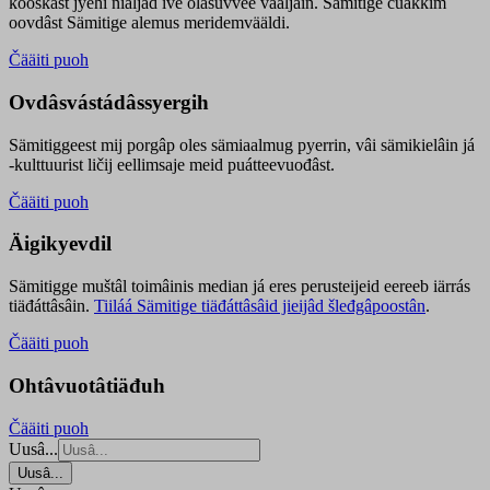
kooskâst jyehi niäljád ive olášuvvee vaaljâin. Sämitige čuákkim
oovdâst Sämitige alemus meridemvääldi.
Čääiti puoh
Ovdâsvástádâssyergih
Sämitiggeest mij porgâp oles sämiaalmug pyerrin, vâi sämikielâin já
-kulttuurist ličij eellimsaje meid puátteevuođâst.
Čääiti puoh
Äigikyevdil
Sämitigge muštâl toimâinis median já eres perusteijeid eereeb iärrás
tiäđáttâsâin.
Tiiláá Sämitige tiäđáttâsâid jieijâd šleđgâpoostân
.
Čääiti puoh
Ohtâvuotâtiäđuh
Čääiti puoh
Uusâ...
Uusâ...