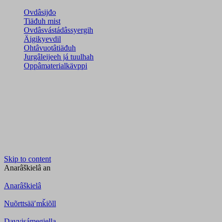
Ovdâsijđo
Tiäđuh mist
Ovdâsvástádâssyergih
Äigikyevdil
Ohtâvuotâtiäđuh
Jurgâleijeeh já tuulhah
Oppâmaterialkävppi
Skip to content
Anarâškielâ
an
Anarâškielâ
Nuõrttsääʹmǩiõll
Davvisámegiella