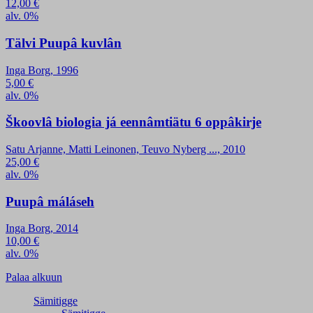
12,00
€
alv. 0%
Tälvi Puupâ kuvlân
Inga Borg, 1996
5,00
€
alv. 0%
Škoovlâ biologia já eennâmtiätu 6 oppâkirje
Satu Arjanne, Matti Leinonen, Teuvo Nyberg ..., 2010
25,00
€
alv. 0%
Puupâ máláseh
Inga Borg, 2014
10,00
€
alv. 0%
Palaa alkuun
Sämitigge