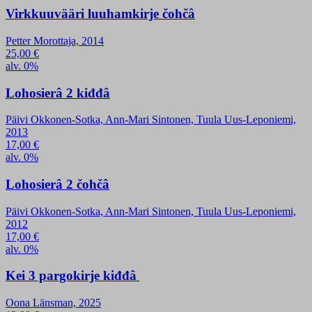
Virkkuuvääri luuhamkirje čohčâ
Petter Morottaja, 2014
25,00
€
alv. 0%
Lohosierâ 2 kiđđâ
Päivi Okkonen-Sotka, Ann-Mari Sintonen, Tuula Uus-Leponiemi,
2013
17,00
€
alv. 0%
Lohosierâ 2 čohčâ
Päivi Okkonen-Sotka, Ann-Mari Sintonen, Tuula Uus-Leponiemi,
2012
17,00
€
alv. 0%
Kei 3 pargokirje kiđđâ
Oona Länsman, 2025