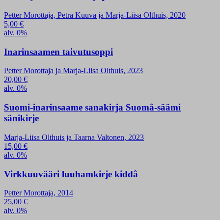
Petter Morottaja, Petra Kuuva ja Marja-Liisa Olthuis, 2020
5,00
€
alv. 0%
Inarinsaamen taivutusoppi
Petter Morottaja ja Marja-Liisa Olthuis, 2023
20,00
€
alv. 0%
Suomi-inarinsaame sanakirja Suomâ-säämi
sänikirje
Marja-Liisa Olthuis ja Taarna Valtonen, 2023
15,00
€
alv. 0%
Virkkuuvääri luuhamkirje kiđđâ
Petter Morottaja, 2014
25,00
€
alv. 0%