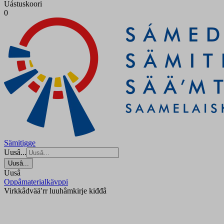
Uástuskoori
0
Sämitigge
Uusâ...
Uusâ...
Uusâ
Oppâmaterialkävppi
Virkkâdvääʹrr luuhâmkirje kiđđâ