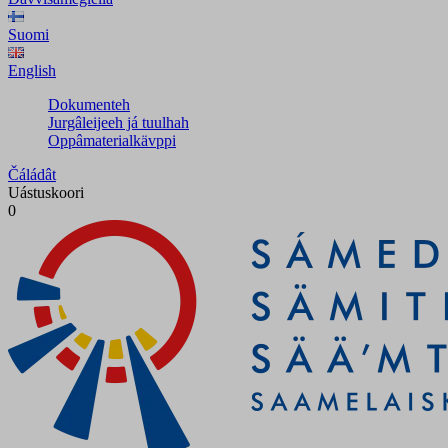
Suomi
English
Dokumenteh
Jurgâleijeeh já tuulhah
Oppâmaterialkävppi
Čáládât
Uástuskoori
0