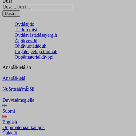
Uusâ
Uusâ...
Uusâ...
Ovdâsijđo
Tiäđuh mist
Ovdâsvástádâssyergih
Äigikyevdil
Ohtâvuotâtiäđuh
Jurgâleijeeh já tuulhah
Oppâmaterialkävppi
Anarâškielâ
an
Anarâškielâ
Nuõrttsääʹmǩiõll
Davvisámegiella
Suomi
English
Oppimateriaalikauppa
Čáládât