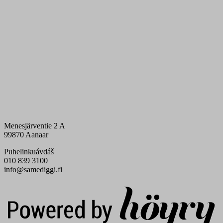
Menesjärventie 2 A
99870 Aanaar
Puhelinkuávdáš
010 839 3100
info@samediggi.fi
Digi- ja mainostoimisto Höyry Rovaniemi ja Oulu