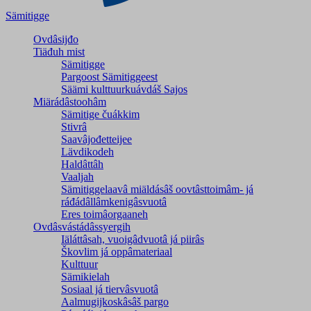
Sämitigge
Ovdâsijđo
Tiäđuh mist
Sämitigge
Pargoost Sämitiggeest
Säämi kulttuurkuávdáš Sajos
Miärádâstoohâm
Sämitige čuákkim
Stivrâ
Saavâjođetteijee
Lävdikodeh
Haldâttâh
Vaaljah
Sämitiggelaavâ miäldásâš oovtâsttoimâm- já
ráđádâllâmkenigâsvuotâ
Eres toimâorgaaneh
Ovdâsvástádâssyergih
Iäláttâsah, vuoigâdvuotâ já piirâs
Škovlim já oppâmateriaal
Kulttuur
Sämikielah
Sosiaal já tiervâsvuotâ
Aalmugijkoskâsâš pargo