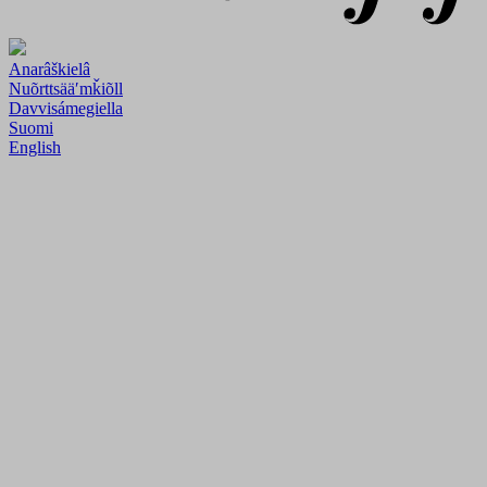
Anarâškielâ
Nuõrttsääʹmǩiõll
Davvisámegiella
Suomi
English