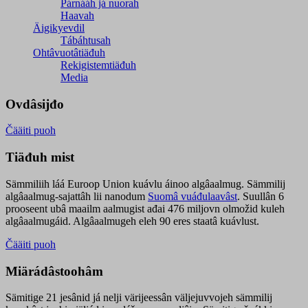
Párnááh já nuorah
Haavah
Äigikyevdil
Tábáhtusah
Ohtâvuotâtiäđuh
Rekigistemtiäđuh
Media
Ovdâsijđo
Čääiti puoh
Tiäđuh mist
Sämmiliih láá Euroop Union kuávlu áinoo algâaalmug. Sämmilij
algâaalmug-sajattâh lii nanodum
Suomâ vuáđulaavâst
. Suullân 6
prooseent ubâ maailm aalmugist ađai 476 miljovn olmožid kuleh
algâaalmugáid. Algâaalmugeh eleh 90 eres staatâ kuávlust.
Čääiti puoh
Miärádâstoohâm
Sämitige 21 jesânid já nelji värijeessân väljejuvvojeh sämmilij