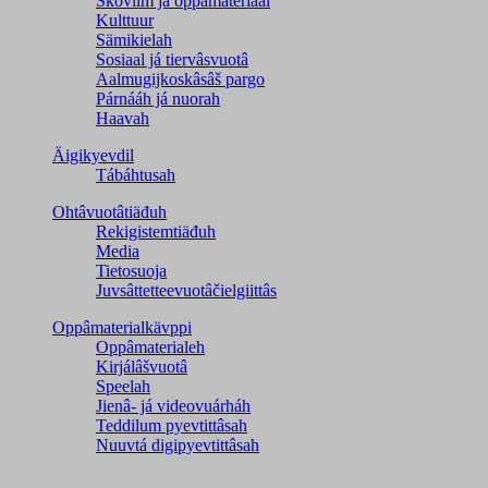
Škovlim já oppâmateriaal
Kulttuur
Sämikielah
Sosiaal já tiervâsvuotâ
Aalmugijkoskâsâš pargo
Párnááh já nuorah
Haavah
Äigikyevdil
Tábáhtusah
Ohtâvuotâtiäđuh
Rekigistemtiäđuh
Media
Tietosuoja
Juvsâttetteevuotâčielgiittâs
Oppâmaterialkävppi
Oppâmaterialeh
Kirjálâšvuotâ
Speelah
Jienâ- já videovuárháh
Teddilum pyevtittâsah
Nuuvtá digipyevtittâsah