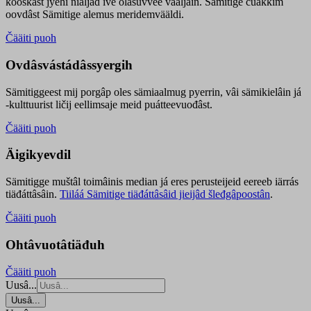
kooskâst jyehi niäljád ive olášuvvee vaaljâin. Sämitige čuákkim
oovdâst Sämitige alemus meridemvääldi.
Čääiti puoh
Ovdâsvástádâssyergih
Sämitiggeest mij porgâp oles sämiaalmug pyerrin, vâi sämikielâin já
-kulttuurist ličij eellimsaje meid puátteevuođâst.
Čääiti puoh
Äigikyevdil
Sämitigge muštâl toimâinis median já eres perusteijeid eereeb iärrás
tiäđáttâsâin.
Tiiláá Sämitige tiäđáttâsâid jieijâd šleđgâpoostân
.
Čääiti puoh
Ohtâvuotâtiäđuh
Čääiti puoh
Uusâ...
Uusâ...