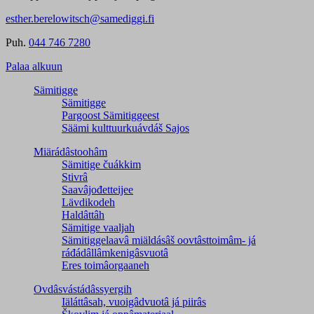
esther.berelowitsch@samediggi.fi
Puh.
044 746 7280
Palaa alkuun
Sämitigge
Sämitigge
Pargoost Sämitiggeest
Säämi kulttuurkuávdáš Sajos
Miärádâstoohâm
Sämitige čuákkim
Stivrâ
Saavâjođetteijee
Lävdikodeh
Haldâttâh
Sämitige vaaljah
Sämitiggelaavâ miäldásâš oovtâsttoimâm- já
ráđádâllâmkenigâsvuotâ
Eres toimâorgaaneh
Ovdâsvástádâssyergih
Iäláttâsah, vuoigâdvuotâ já piirâs