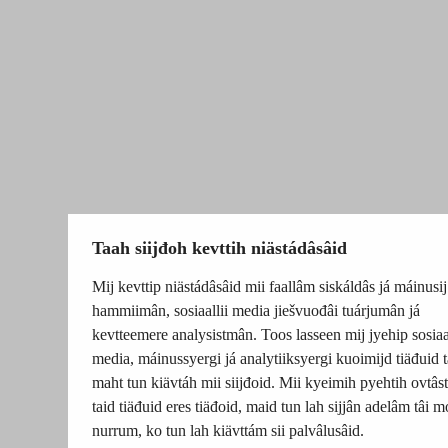
Taah siijđoh kevttih niästádâsâid
Mij kevttip niästádâsâid mii faallâm siskáldâs já máinusij
hammiimân, sosiaallii media jiešvuođâi tuárjumân já
kevtteemere analysistmân. Toos lasseen mij jyehip sosiaal
media, máinussyergi já analytiiksyergi kuoimijd tiäđuid t
maht tun kiävtáh mii siijđoid. Mii kyeimih pyehtih ovtâsti
taid tiäđuid eres tiäđoid, maid tun lah sijjân adelâm tâi m
nurrum, ko tun lah kiävttám sii palvâlusâid.