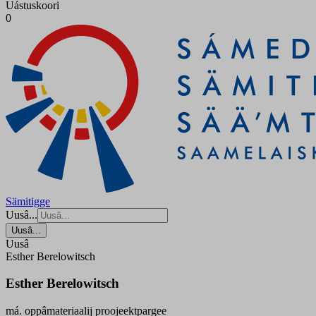
Uástuskoori
0
Sämitigge
Uusâ...
Uusâ...
Uusâ
Esther Berelowitsch
Esther Berelowitsch
má. oppâmateriaalij proojeektpargee