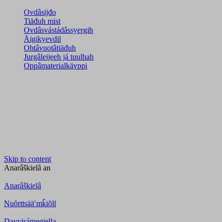
Ovdâsijđo
Tiäđuh mist
Ovdâsvástádâssyergih
Äigikyevdil
Ohtâvuotâtiäđuh
Jurgâleijeeh já tuulhah
Oppâmaterialkävppi
Skip to content
Anarâškielâ
an
Anarâškielâ
Nuõrttsääʹmǩiõll
Davvisámegiella