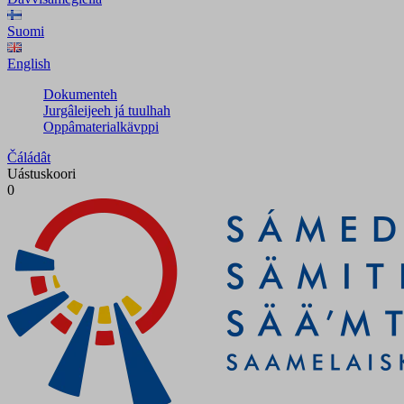
Suomi
English
Dokumenteh
Jurgâleijeeh já tuulhah
Oppâmaterialkävppi
Čáládât
Uástuskoori
0