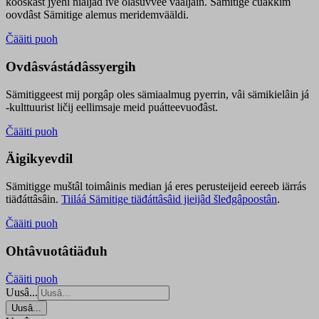
kooskâst jyehi niäljád ive olášuvvee vaaljâin. Sämitige čuákkim
oovdâst Sämitige alemus meridemvääldi.
Čääiti puoh
Ovdâsvástádâssyergih
Sämitiggeest mij porgâp oles sämiaalmug pyerrin, vâi sämikielâin já
-kulttuurist ličij eellimsaje meid puátteevuođâst.
Čääiti puoh
Äigikyevdil
Sämitigge muštâl toimâinis median já eres perusteijeid eereeb iärrás
tiäđáttâsâin.
Tiiláá Sämitige tiäđáttâsâid jieijâd šleđgâpoostân
.
Čääiti puoh
Ohtâvuotâtiäđuh
Čääiti puoh
Uusâ...
Uusâ...