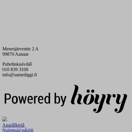
Menesjärventie 2 A
99870 Aanaar
Puhelinkuávdáš
010 839 3100
info@samediggi.fi
Digi- ja mainostoimisto Höyry Rovaniemi ja Oulu
Anarâškielâ
Nuõrttsääʹmǩiõll