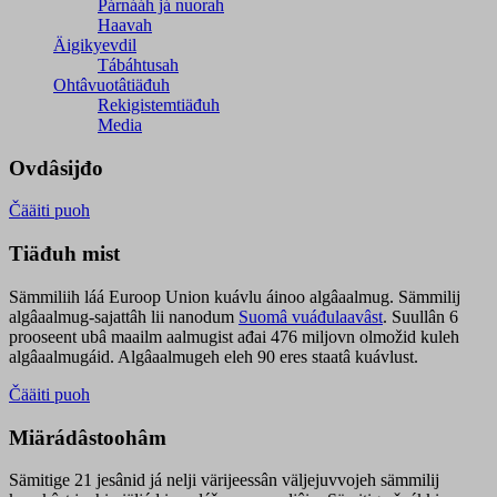
Párnááh já nuorah
Haavah
Äigikyevdil
Tábáhtusah
Ohtâvuotâtiäđuh
Rekigistemtiäđuh
Media
Ovdâsijđo
Čääiti puoh
Tiäđuh mist
Sämmiliih láá Euroop Union kuávlu áinoo algâaalmug. Sämmilij
algâaalmug-sajattâh lii nanodum
Suomâ vuáđulaavâst
. Suullân 6
prooseent ubâ maailm aalmugist ađai 476 miljovn olmožid kuleh
algâaalmugáid. Algâaalmugeh eleh 90 eres staatâ kuávlust.
Čääiti puoh
Miärádâstoohâm
Sämitige 21 jesânid já nelji värijeessân väljejuvvojeh sämmilij