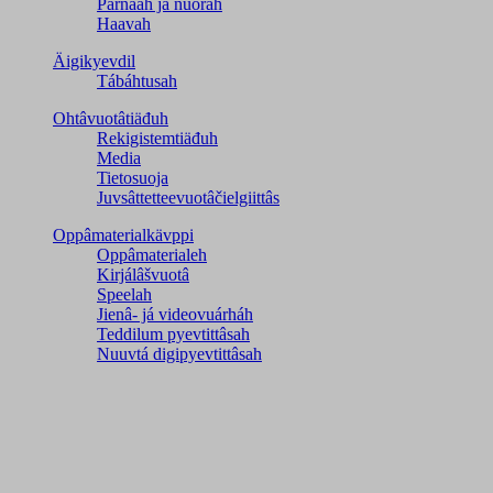
Párnááh já nuorah
Haavah
Äigikyevdil
Tábáhtusah
Ohtâvuotâtiäđuh
Rekigistemtiäđuh
Media
Tietosuoja
Juvsâttetteevuotâčielgiittâs
Oppâmaterialkävppi
Oppâmaterialeh
Kirjálâšvuotâ
Speelah
Jienâ- já videovuárháh
Teddilum pyevtittâsah
Nuuvtá digipyevtittâsah