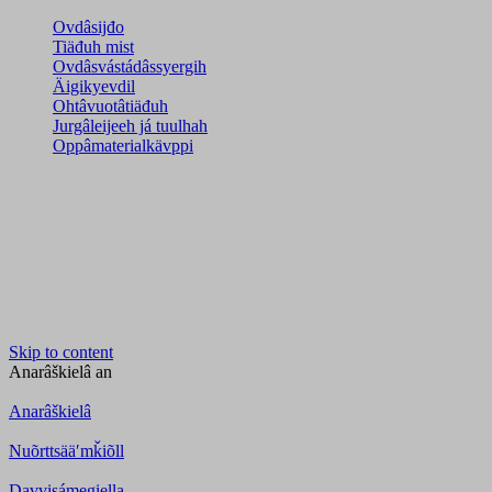
Ovdâsijđo
Tiäđuh mist
Ovdâsvástádâssyergih
Äigikyevdil
Ohtâvuotâtiäđuh
Jurgâleijeeh já tuulhah
Oppâmaterialkävppi
Skip to content
Anarâškielâ
an
Anarâškielâ
Nuõrttsääʹmǩiõll
Davvisámegiella