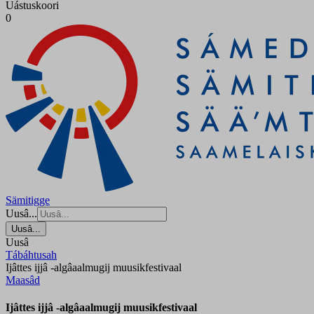
Uástuskoori
0
Sämitigge
Uusâ...
Uusâ...
Uusâ
Tábáhtusah
Ijâttes ijjâ -algâaalmugij muusikfestivaal
Maasâd
Ijâttes ijjâ -algâaalmugij muusikfestivaal