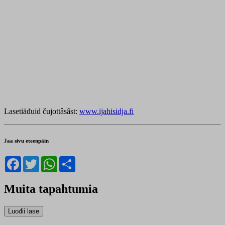
Lasetiäđuid čujottâsâst:
www.ijahisidja.fi
Jaa sivu eteenpäin
Facebook
Twitter
WhatsApp
Share
Muita tapahtumia