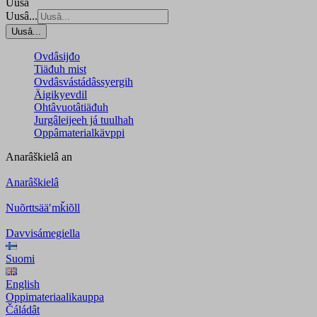
Uusâ
Uusâ...
Uusâ...
Ovdâsijđo
Tiäđuh mist
Ovdâsvástádâssyergih
Äigikyevdil
Ohtâvuotâtiäđuh
Jurgâleijeeh já tuulhah
Oppâmaterialkävppi
Anarâškielâ
an
Anarâškielâ
Nuõrttsääʹmǩiõll
Davvisámegiella
Suomi
English
Oppimateriaalikauppa
Čáládât