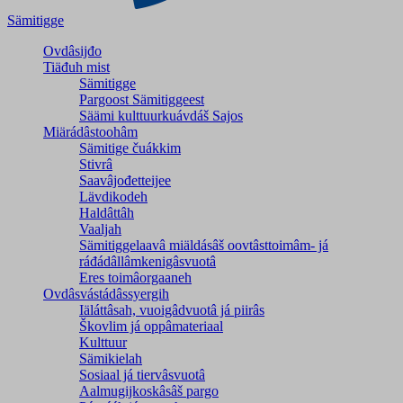
Sämitigge
Ovdâsijđo
Tiäđuh mist
Sämitigge
Pargoost Sämitiggeest
Säämi kulttuurkuávdáš Sajos
Miärádâstoohâm
Sämitige čuákkim
Stivrâ
Saavâjođetteijee
Lävdikodeh
Haldâttâh
Vaaljah
Sämitiggelaavâ miäldásâš oovtâsttoimâm- já
ráđádâllâmkenigâsvuotâ
Eres toimâorgaaneh
Ovdâsvástádâssyergih
Iäláttâsah, vuoigâdvuotâ já piirâs
Škovlim já oppâmateriaal
Kulttuur
Sämikielah
Sosiaal já tiervâsvuotâ
Aalmugijkoskâsâš pargo