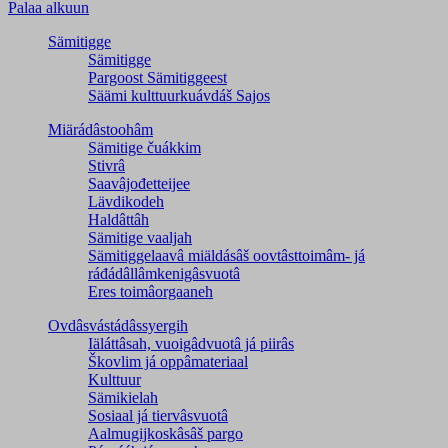
Palaa alkuun
Sämitigge
Sämitigge
Pargoost Sämitiggeest
Säämi kulttuurkuávdáš Sajos
Miärádâstoohâm
Sämitige čuákkim
Stivrâ
Saavâjođetteijee
Lävdikodeh
Haldâttâh
Sämitige vaaljah
Sämitiggelaavâ miäldásâš oovtâsttoimâm- já
ráđádâllâmkenigâsvuotâ
Eres toimâorgaaneh
Ovdâsvástádâssyergih
Iäláttâsah, vuoigâdvuotâ já piirâs
Škovlim já oppâmateriaal
Kulttuur
Sämikielah
Sosiaal já tiervâsvuotâ
Aalmugijkoskâsâš pargo