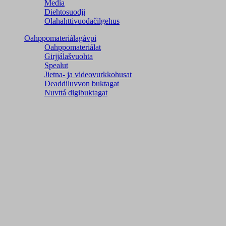
Media
Diehtosuodji
Olahahttivuođačilgehus
Oahppomateriálagávpi
Oahppomateriálat
Girjjálašvuohta
Spealut
Jietna- ja videovurkkohusat
Deaddiluvvon buktagat
Nuvttá digibuktagat