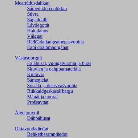
Mearrádusdahkan
Sámedikki čoahkkin
Stivra
Ságadoalli
Lávdegottit
Hálddahus
Válggat
Ráđđádallangeatnegas­vuohta
Eará doaibmaorgánat
Vástusuorggit
Ealáhusat, vuoigatvuohta ja biras
Skuvlen ja oahppamateriála
Kultuvra
Sámegielat
Sosiála ja dearvvasvuohta
Riikkaidgaskasaš bargu
Mánát ja nuorat
Prošeavttat
Áigeguovdil
Dáhpáhusat
Oktavuođadieđut
Rehketbearrandieđut