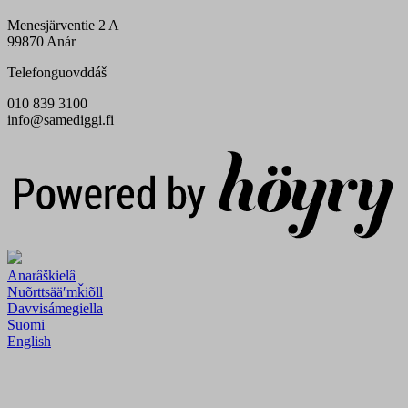
Menesjärventie 2 A
99870 Anár
Telefonguovddáš
010 839 3100
info@samediggi.fi
Digi- ja mainostoimisto Höyry Rovaniemi ja Oulu
Anarâškielâ
Nuõrttsääʹmǩiõll
Davvisámegiella
Suomi
English