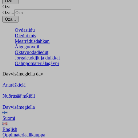
Oza...
Oza
Oza...
Oza...
Ovdasiidu
Dieđut mis
Mearrádusdahkan
Áigeguovdil
Oktavuođadieđut
Jorgaleaddjit ja dulkkat
Oahppomateriálagávpi
Davvisámegiella
dav
Anarâškielâ
Nuõrttsääʹmǩiõll
Davvisámegiella
Suomi
English
Oppimateriaalikauppa