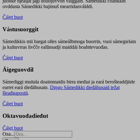
juohke njealját jagi dollojuvvon válggain. Sámedikki čoahkkin
ovddasta Sámedikki bajimuš mearridanválddi.
Čájet buot
Vástusuorggit
Sámedikkis mii bargat olles sámeálbmoga buorrin, vuoi sámegielain
ja kultuvrras livčče eallinsadji maiddái boahttevuođas.
Čájet buot
Áigeguovdil
Sámediggi muitala doaimmaidis birra mediai ja eará berošteaddjiide
earret eará dieđáhusain.
Diŋgo Sámedikki dieđáhusaid iežat
šleađgapostii
.
Čájet buot
Oktavuođadieđut
Čájet buot
Oza...