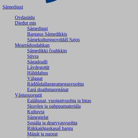
Sámediggi
Ovdasiidu
Dieđut mis
Sámediggi
Barggus Sámedikkis
Sámekulturguovddáš Sajos
Mearrádusdahkan
Sámedikki čoahkkin
Stivra
Ságadoalli
Lávdegottit
Hálddahus
Válggat
Ráđđádallangeatnegas­vuohta
Eará doaibmaorgánat
Vástusuorggit
Ealáhusat, vuoigatvuohta ja biras
Skuvlen ja oahppamateriála
Kultuvra
Sámegielat
Sosiála ja dearvvasvuohta
Riikkaidgaskasaš bargu
Mánát ja nuorat