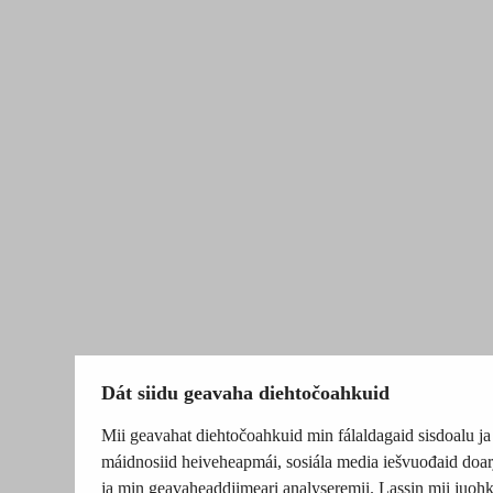
Dát siidu geavaha diehtočoahkuid
Mii geavahat diehtočoahkuid min fálaldagaid sisdoalu ja
máidnosiid heiveheapmái, sosiála media iešvuođaid doar
ja min geavaheaddjimeari analyseremii. Lassin mii juohk