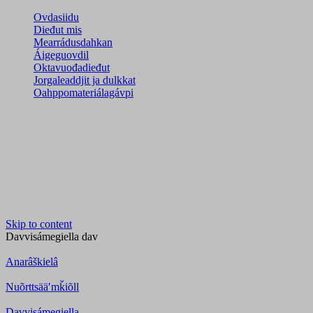
Ovdasiidu
Dieđut mis
Mearrádusdahkan
Áigeguovdil
Oktavuođadieđut
Jorgaleaddjit ja dulkkat
Oahppomateriálagávpi
Skip to content
Davvisámegiella
dav
Anarâškielâ
Nuõrttsääʹmǩiõll
Davvisámegiella