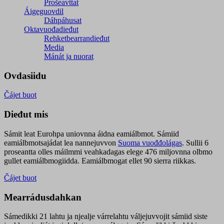
Prošeavttat
Áigeguovdil
Dáhpáhusat
Oktavuođadieđut
Rehketbearrandieđut
Media
Mánát ja nuorat
Ovdasiidu
Čájet buot
Dieđut mis
Sámit leat Eurohpa uniovnna áidna eamiálbmot. Sámiid
eamiálbmotsajádat lea nannejuvvon
Suoma vuođđolágas
. Sullii 6
proseantta olles máilmmi veahkadagas elege 476 miljovnna olbmo
gullet eamiálbmogiidda. Eamiálbmogat ellet 90 sierra riikkas.
Čájet buot
Mearrádusdahkan
Sámedikki 21 lahtu ja njealje várrelahtu váljejuvvojit sámiid siste