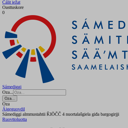
Čálit iežat
Oasttuskore
0
Sámediggi
Oza...
Oza...
Oza
Áigeguovdil
Sámediggi almmustahtii ǨIÕČČ 4 nuortalašgiela giđa bargogirjji
Ruovttoluotta