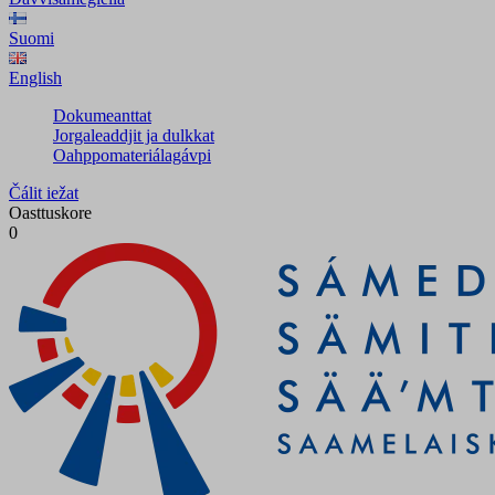
Suomi
English
Dokumeanttat
Jorgaleaddjit ja dulkkat
Oahppomateriálagávpi
Čálit iežat
Oasttuskore
0