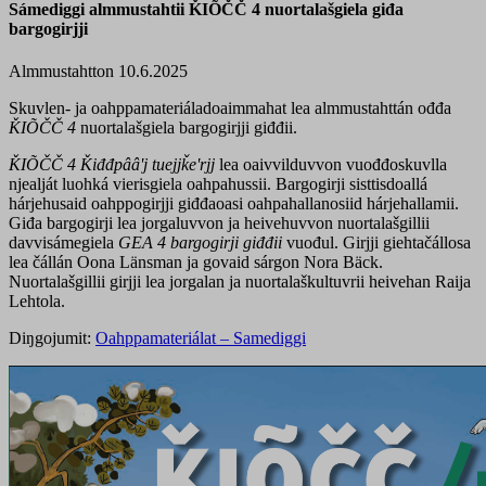
Sámediggi almmustahtii ǨIÕČČ 4 nuortalašgiela giđa
bargogirjji
Almmustahtton 10.6.2025
Skuvlen- ja oahppamateriáladoaimmahat lea almmustahttán ođđa
Ǩ
IÕČČ 4
nuortalašgiela bargogirjji giđđii.
Ǩ
IÕČČ 4
Ǩiđđpââʹj
tuejjǩeʹrjj
lea oaivvilduvvon vuođđoskuvlla
njealját luohká vierisgiela oahpahussii. Bargogirji sisttisdoallá
hárjehusaid oahppogirjji giđđaoasi oahpahallanosiid hárjehallamii.
Giđa bargogirji lea jorgaluvvon ja heivehuvvon nuortalašgillii
davvisámegiela
GEA 4 bargogirji giđđii
vuođul. Girjji giehtačállosa
lea čállán Oona Länsman ja govaid sárgon Nora Bäck.
Nuortalašgillii girjji lea jorgalan ja nuortalaškultuvrii heivehan Raija
Lehtola.
Diŋgojumit:
Oahppamateriálat – Samediggi