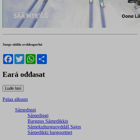
Juoge siiddu ovddosguvlui
Facebook
Twitter
WhatsApp
Share
Eará ođđasat
Palaa alkuun
Sámediggi
Sámediggi
Barggus Sámedikkis
Sámekulturguovddáš Sajos
Sámedikki bargoortnet