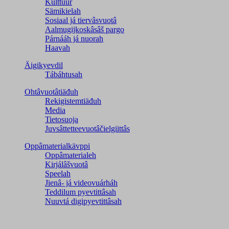
Kulttuur
Sämikielah
Sosiaal já tiervâsvuotâ
Aalmugijkoskâsâš pargo
Párnááh já nuorah
Haavah
Äigikyevdil
Tábáhtusah
Ohtâvuotâtiäđuh
Rekigistemtiäđuh
Media
Tietosuoja
Juvsâttetteevuotâčielgiittâs
Oppâmaterialkävppi
Oppâmaterialeh
Kirjálâšvuotâ
Speelah
Jienâ- já videovuárháh
Teddilum pyevtittâsah
Nuuvtá digipyevtittâsah