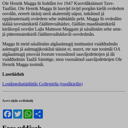
Ole Henrik Magga lii šoddâm ive 1947 Kuovdâkiäinust Tave-
Taažâst. Ole Henrik Magga lii luuvijd iivijd porgâm kielâi ovdedem
oovdân, eereeb iärásij sierâ akateemlij uápui, tutkâmuš já
oppâmateriaalij ovdedem sehe máttááttâs peht. Magga lii ovdedâm
tááláá tavesämikielâ čäällimvuáháduv, čáállám maadâsämikielâ
kielâoopâ oovtâst Lajla Mattsson Maggain já uásálistám sehe ume-
já pitteemsämikielâ čäällimvuáháduvâi oovdedmân.
Magga lii meid uásálistám algâaalmugij instituutioi vuáđđudmân
aalmuglii já aalmugijkoskâsii tääsist ei. nuuvt, ete sun tooimâi OA
algâaalmugij pisováá foorum vuossâmuš saavâjođetteijen já lâi
vuáđđudmin Taažâ Sämitige, mon vuossâmuš saavâjođetteijen Ole
Henrik Magga tooimâi.
Lasetiäđuh
Lostâmediatiäđáttâs Gollegiella (ruotâkielân)
Jyevi siijđo ovdâskulij
Facebook
Twitter
WhatsApp
Share