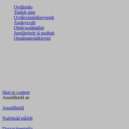
Ovdâsijđo
Tiäđuh mist
Ovdâsvástádâssyergih
Äigikyevdil
Ohtâvuotâtiäđuh
Jurgâleijeeh já tuulhah
Oppâmaterialkävppi
Skip to content
Anarâškielâ
an
Anarâškielâ
Nuõrttsääʹmǩiõll
Davvisámegiella