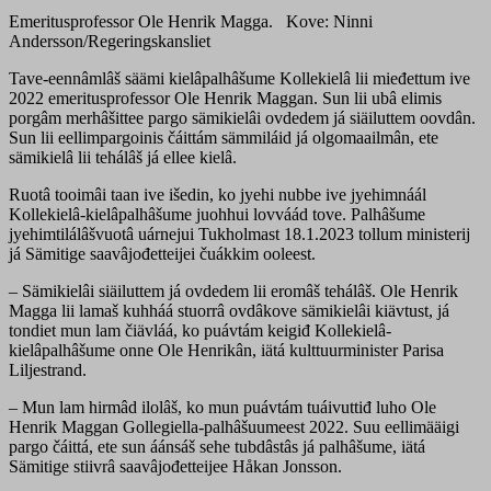
Emeritusprofessor Ole Henrik Magga. Kove: Ninni
Andersson/Regeringskansliet
Tave-eennâmlâš säämi kielâpalhâšume Kollekielâ lii mieđettum ive
2022 emeritusprofessor Ole Henrik Maggan. Sun lii ubâ elimis
porgâm merhâšittee pargo sämikielâi ovdedem já siäiluttem oovdân.
Sun lii eellimpargoinis čáittám sämmiláid já olgomaailmân, ete
sämikielâ lii tehálâš já ellee kielâ.
Ruotâ tooimâi taan ive išedin, ko jyehi nubbe ive jyehimnáál
Kollekielâ-kielâpalhâšume juohhui lovváád tove. Palhâšume
jyehimtilálâšvuotâ uárnejui Tukholmast 18.1.2023 tollum ministerij
já Sämitige saavâjođetteijei čuákkim ooleest.
– Sämikielâi siäiluttem já ovdedem lii eromâš tehálâš. Ole Henrik
Magga lii lamaš kuhháá stuorrâ ovdâkove sämikielâi kiävtust, já
tondiet mun lam čiävláá, ko puávtám keigiđ Kollekielâ-
kielâpalhâšume onne Ole Henrikân, iätá kulttuurminister Parisa
Liljestrand.
– Mun lam hirmâd ilolâš, ko mun puávtám tuáivuttiđ luho Ole
Henrik Maggan Gollegiella-palhâšuumeest 2022. Suu eellimääigi
pargo čáittá, ete sun áánsáš sehe tubdâstâs já palhâšume, iätá
Sämitige stiivrâ saavâjođetteijee Håkan Jonsson.