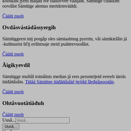
kooskâst jyehi niäljád ive olášuvvee vaaljâin. Sämitige čuákkim
oovdâst Sämitige alemus meridemvääldi.
Čääiti puoh
Ovdâsvástádâssyergih
Sämitiggeest mij porgâp oles sämiaalmug pyerrin, vâi sämikielâin já
-kulttuurist ličij eellimsaje meid puátteevuođâst.
Čääiti puoh
Äigikyevdil
Sämitigge muštâl toimâinis median já eres perusteijeid eereeb iärrás
tiäđáttâsâin.
Tiiláá Sämitige tiäđáttâsâid jieijâd šleđgâpoostân
.
Čääiti puoh
Ohtâvuotâtiäđuh
Čääiti puoh
Uusâ...
Uusâ...