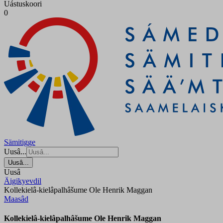
Uástuskoori
0
Sämitigge
Uusâ...
Uusâ...
Uusâ
Äigikyevdil
Kollekielâ-kielâpalhâšume Ole Henrik Maggan
Maasâd
Kollekielâ-kielâpalhâšume Ole Henrik Maggan