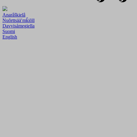
Anarâškielâ
Nuõrttsääʹmǩiõll
Davvisámegiella
Suomi
English