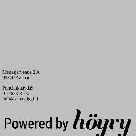
Menesjärventie 2 A
99870 Aanaar
Puhelinkuávdáš
010 839 3100
info@samediggi.fi
Digi- ja mainostoimisto Höyry Rovaniemi ja Oulu