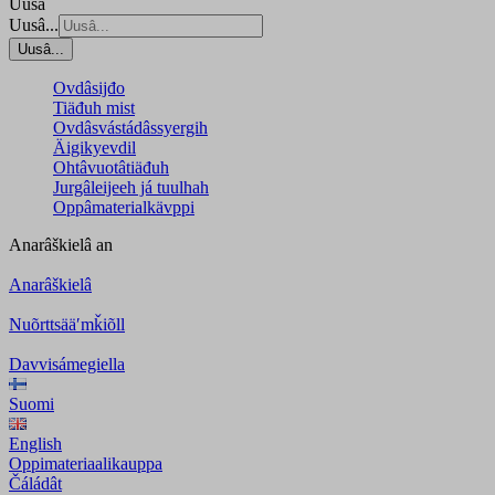
Uusâ
Uusâ...
Uusâ...
Ovdâsijđo
Tiäđuh mist
Ovdâsvástádâssyergih
Äigikyevdil
Ohtâvuotâtiäđuh
Jurgâleijeeh já tuulhah
Oppâmaterialkävppi
Anarâškielâ
an
Anarâškielâ
Nuõrttsääʹmǩiõll
Davvisámegiella
Suomi
English
Oppimateriaalikauppa
Čáládât