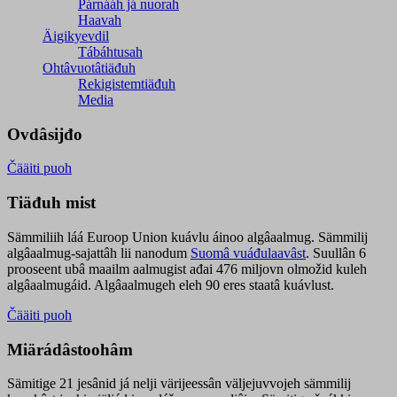
Párnááh já nuorah
Haavah
Äigikyevdil
Tábáhtusah
Ohtâvuotâtiäđuh
Rekigistemtiäđuh
Media
Ovdâsijđo
Čääiti puoh
Tiäđuh mist
Sämmiliih láá Euroop Union kuávlu áinoo algâaalmug. Sämmilij
algâaalmug-sajattâh lii nanodum
Suomâ vuáđulaavâst
. Suullân 6
prooseent ubâ maailm aalmugist ađai 476 miljovn olmožid kuleh
algâaalmugáid. Algâaalmugeh eleh 90 eres staatâ kuávlust.
Čääiti puoh
Miärádâstoohâm
Sämitige 21 jesânid já nelji värijeessân väljejuvvojeh sämmilij