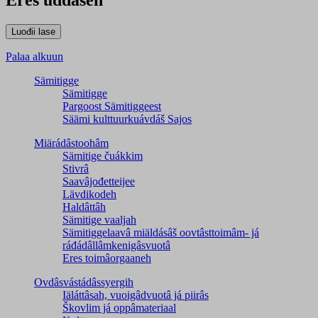
Eres uđđâseh
Palaa alkuun
Sämitigge
Sämitigge
Pargoost Sämitiggeest
Säämi kulttuurkuávdáš Sajos
Miärádâstoohâm
Sämitige čuákkim
Stivrâ
Saavâjođetteijee
Lävdikodeh
Haldâttâh
Sämitige vaaljah
Sämitiggelaavâ miäldásâš oovtâsttoimâm- já
ráđádâllâmkenigâsvuotâ
Eres toimâorgaaneh
Ovdâsvástádâssyergih
Iäláttâsah, vuoigâdvuotâ já piirâs
Škovlim já oppâmateriaal