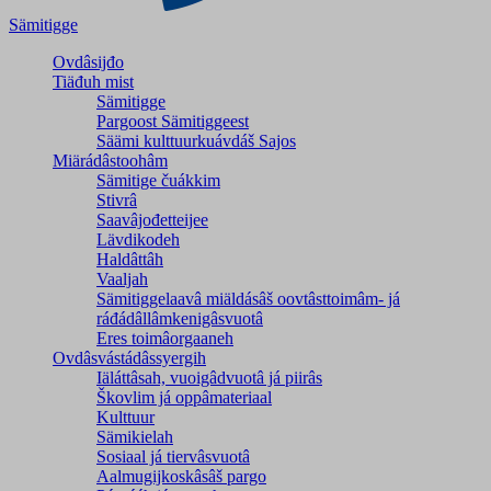
Sämitigge
Ovdâsijđo
Tiäđuh mist
Sämitigge
Pargoost Sämitiggeest
Säämi kulttuurkuávdáš Sajos
Miärádâstoohâm
Sämitige čuákkim
Stivrâ
Saavâjođetteijee
Lävdikodeh
Haldâttâh
Vaaljah
Sämitiggelaavâ miäldásâš oovtâsttoimâm- já
ráđádâllâmkenigâsvuotâ
Eres toimâorgaaneh
Ovdâsvástádâssyergih
Iäláttâsah, vuoigâdvuotâ já piirâs
Škovlim já oppâmateriaal
Kulttuur
Sämikielah
Sosiaal já tiervâsvuotâ
Aalmugijkoskâsâš pargo