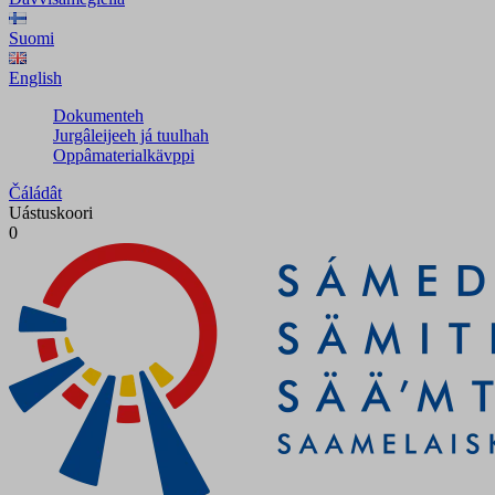
Suomi
English
Dokumenteh
Jurgâleijeeh já tuulhah
Oppâmaterialkävppi
Čáládât
Uástuskoori
0