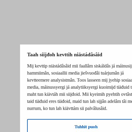
Taah siijđoh kevttih niästádâsâid
Mij kevttip niästádâsâid mii faallâm siskáldâs já máinusij
hammiimân, sosiaallii media jiešvuođâi tuárjumân já
kevtteemere analysistmân. Toos lasseen mij jyehip sosiaal
media, máinussyergi já analytiiksyergi kuoimijd tiäđuid t
maht tun kiävtáh mii siijđoid. Mii kyeimih pyehtih ovtâsti
taid tiäđuid eres tiäđoid, maid tun lah sijjân adelâm tâi m
nurrum, ko tun lah kiävttám sii palvâlusâid.
Tuhhit puoh