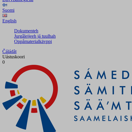
Suomi
English
Dokumenteh
Jurgâleijeeh já tuulhah
Oppâmaterialkävppi
Čáládât
Uástuskoori
0