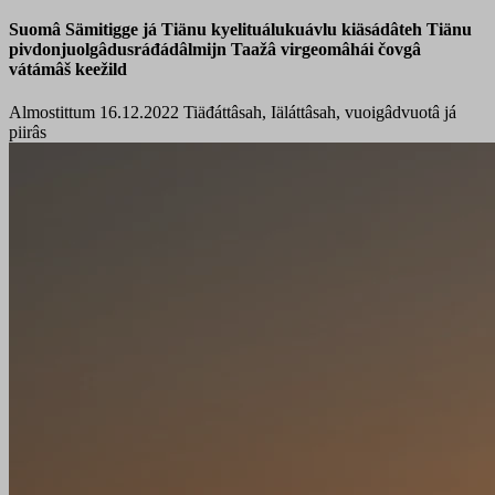
Suomâ Sämitigge já Tiänu kyelituálukuávlu kiäsádâteh Tiänu
pivdonjuolgâdusráđádâlmijn Taažâ virgeomâhái čovgâ
vátámâš keežild
Almostittum 16.12.2022
Tiäđáttâsah, Iäláttâsah, vuoigâdvuotâ já
piirâs