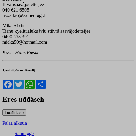
II värisaavâjođetteijee
040 621 6505
leo.aikio@samediggi.fi
Mika Aikio
Tiänu kyelituálukuávlu stiivrâ saavâjođetteijee
0400 558 391
micka50@hotmail.com
Kove: Hans Pieski
Jyevi siijđo ovdâskulij
Facebook
Twitter
WhatsApp
Share
Eres uđđâseh
Palaa alkuun
Sämitigge