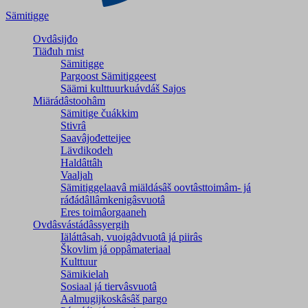
Sämitigge
Ovdâsijđo
Tiäđuh mist
Sämitigge
Pargoost Sämitiggeest
Säämi kulttuurkuávdáš Sajos
Miärádâstoohâm
Sämitige čuákkim
Stivrâ
Saavâjođetteijee
Lävdikodeh
Haldâttâh
Vaaljah
Sämitiggelaavâ miäldásâš oovtâsttoimâm- já
ráđádâllâmkenigâsvuotâ
Eres toimâorgaaneh
Ovdâsvástádâssyergih
Iäláttâsah, vuoigâdvuotâ já piirâs
Škovlim já oppâmateriaal
Kulttuur
Sämikielah
Sosiaal já tiervâsvuotâ
Aalmugijkoskâsâš pargo