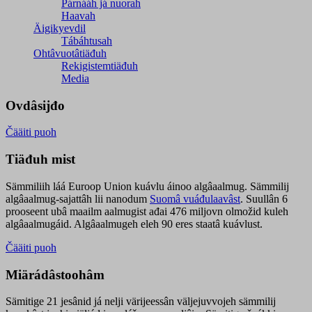
Párnááh já nuorah
Haavah
Äigikyevdil
Tábáhtusah
Ohtâvuotâtiäđuh
Rekigistemtiäđuh
Media
Ovdâsijđo
Čääiti puoh
Tiäđuh mist
Sämmiliih láá Euroop Union kuávlu áinoo algâaalmug. Sämmilij
algâaalmug-sajattâh lii nanodum
Suomâ vuáđulaavâst
. Suullân 6
prooseent ubâ maailm aalmugist ađai 476 miljovn olmožid kuleh
algâaalmugáid. Algâaalmugeh eleh 90 eres staatâ kuávlust.
Čääiti puoh
Miärádâstoohâm
Sämitige 21 jesânid já nelji värijeessân väljejuvvojeh sämmilij