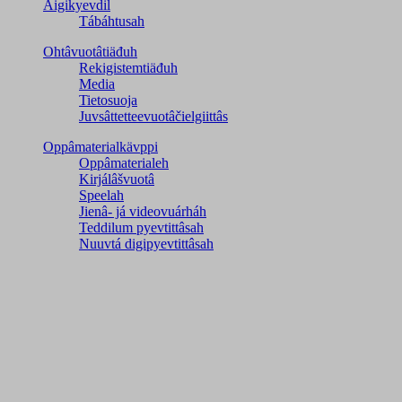
Äigikyevdil
Tábáhtusah
Ohtâvuotâtiäđuh
Rekigistemtiäđuh
Media
Tietosuoja
Juvsâttetteevuotâčielgiittâs
Oppâmaterialkävppi
Oppâmaterialeh
Kirjálâšvuotâ
Speelah
Jienâ- já videovuárháh
Teddilum pyevtittâsah
Nuuvtá digipyevtittâsah