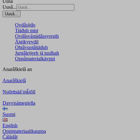
Uusâ
Uusâ...
Uusâ...
Ovdâsijđo
Tiäđuh mist
Ovdâsvástádâssyergih
Äigikyevdil
Ohtâvuotâtiäđuh
Jurgâleijeeh já tuulhah
Oppâmaterialkävppi
Anarâškielâ
an
Anarâškielâ
Nuõrttsääʹmǩiõll
Davvisámegiella
Suomi
English
Oppimateriaalikauppa
Čáládât