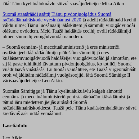
iätá Tiänu kyelituálukuávlu stiivrâ saavâjođetteijee Mika Aikio.
Suomâ staatârääđi asâttij Tiänu pivdonjuolgâdus Suomâ
ráđádâllâmairâskode vyesimáánust 2020
já adelij ráđádâlmáid kyehti
váldu-ulme: Tiänu luosânaalij iäláskittem já sämmilij vuoigâdvuođâi
olášume ovdedem. Meid Taažâ haldâttâs ceelhij ovdil ráđádâlmijd
ulmen sämmilij vuoigâdvuođâi nanodem.
– Suomâ eennâm- já meccituáluministeriö já eres ministeriöi
ovdâsteijeeh láá ráđádâlmijn piäluštâm sämmilij já eres
kuálástemvuoigâdvuođâ haldâšeijei vuoigâdvuođâid já almottâm, ete
sij iä paste tuhhiittiđ iävtuttum pivdonjuolgâdus, ko tot ličij Suomâ
vuáđulaavâ vuástásâš. Lii tuođâi vaidâlittee, ete Taažâ virgeomâhááh
oroh vájáldittâm ráđádâlmij vuolgâsoojijd, iätá Suomâ Sämitige II
värisaavâjođetteijee Leo Aikio.
Suomâst Sämitigge já Tiänu kyelituálukuávlu kalgeh almottiđ
eennâm- já meccituáluministeriö peht staatârááđán kiäsádâtmist já
táttuđ iäru mieđettem jieijâs airâsáid Suomâ
ráđádâllâmairâskoddeest. Taažâ pele Tiänu kuálástemhaldâttuv stivrâ
kieđâvuš ääši uđđâivemáánust.
Lasetiäđuh:
Leo Aikio