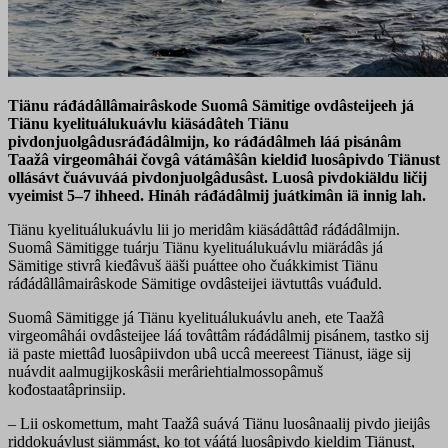
Tiänu ráđádâllâmairâskode Suomâ Sämitige ovdâsteijeeh já
Tiänu kyelituálukuávlu kiäsádâteh Tiänu
pivdonjuolgâdusráđádâlmijn, ko ráđádâlmeh láá pisánâm
Taažâ virgeomâhái čovgâ vátámâšân kieldiđ luosâpivdo Tiänust
ollásávt čuávuváá pivdonjuolgâdusâst. Luosâ pivdokiäldu ličij
vyeimist 5–7 ihheed. Hináh ráđádâlmij juátkimân iä innig lah.
Tiänu kyelituálukuávlu lii jo meridâm kiäsádâttâđ ráđádâlmijn.
Suomâ Sämitigge tuárju Tiänu kyelituálukuávlu miärádâs já
Sämitige stivrâ kieđâvuš ääši puáttee oho čuákkimist Tiänu
ráđádâllâmairâskode Sämitige ovdâsteijei iävtuttâs vuáđuld.
Suomâ Sämitigge já Tiänu kyelituálukuávlu aneh, ete Taažâ
virgeomâhái ovdâsteijee láá tovâttâm ráđádâlmij pisánem, tastko sij
iä paste miettâđ luosâpiivdon ubâ uccâ meereest Tiänust, iäge sij
nuávdit aalmugijkoskâsii merâriehtialmossopâmuš
kođostaatâprinsiip.
– Lii oskomettum, maht Taažâ suává Tiänu luosânaalij pivdo jieijâs
riddokuávlust siämmást, ko tot váátá luosâpivdo kieldim Tiänust,