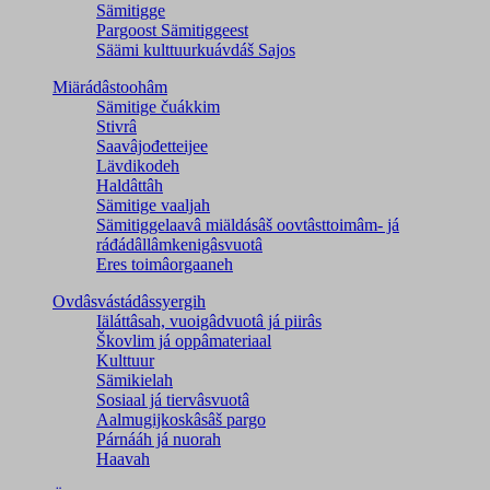
Sämitigge
Pargoost Sämitiggeest
Säämi kulttuurkuávdáš Sajos
Miärádâstoohâm
Sämitige čuákkim
Stivrâ
Saavâjođetteijee
Lävdikodeh
Haldâttâh
Sämitige vaaljah
Sämitiggelaavâ miäldásâš oovtâsttoimâm- já
ráđádâllâmkenigâsvuotâ
Eres toimâorgaaneh
Ovdâsvástádâssyergih
Iäláttâsah, vuoigâdvuotâ já piirâs
Škovlim já oppâmateriaal
Kulttuur
Sämikielah
Sosiaal já tiervâsvuotâ
Aalmugijkoskâsâš pargo
Párnááh já nuorah
Haavah