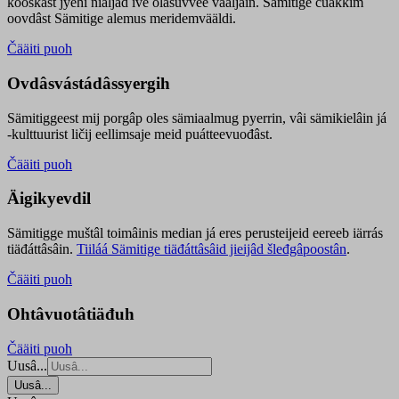
kooskâst jyehi niäljád ive olášuvvee vaaljâin. Sämitige čuákkim
oovdâst Sämitige alemus meridemvääldi.
Čääiti puoh
Ovdâsvástádâssyergih
Sämitiggeest mij porgâp oles sämiaalmug pyerrin, vâi sämikielâin já
-kulttuurist ličij eellimsaje meid puátteevuođâst.
Čääiti puoh
Äigikyevdil
Sämitigge muštâl toimâinis median já eres perusteijeid eereeb iärrás
tiäđáttâsâin.
Tiiláá Sämitige tiäđáttâsâid jieijâd šleđgâpoostân
.
Čääiti puoh
Ohtâvuotâtiäđuh
Čääiti puoh
Uusâ...
Uusâ...