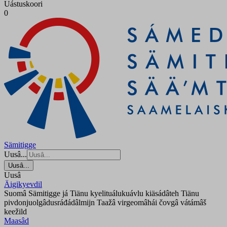
Uástuskoori
0
Sämitigge
Uusâ...
Uusâ...
Uusâ
Äigikyevdil
Suomâ Sämitigge já Tiänu kyelituálukuávlu kiäsádâteh Tiänu
pivdonjuolgâdusráđádâlmijn Taažâ virgeomâhái čovgâ vátámâš
keežild
Maasâd