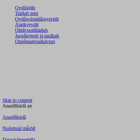
Ovdâsijđo
Tiäđuh mist
Ovdâsvástádâssyergih
Äigikyevdil
Ohtâvuotâtiäđuh
Jurgâleijeeh já tuulhah
Oppâmaterialkävppi
Skip to content
Anarâškielâ
an
Anarâškielâ
Nuõrttsääʹmǩiõll
Davvisámegiella