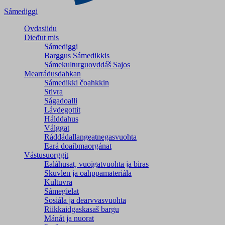
Sámediggi
Ovdasiidu
Dieđut mis
Sámediggi
Barggus Sámedikkis
Sámekulturguovddáš Sajos
Mearrádusdahkan
Sámedikki čoahkkin
Stivra
Ságadoalli
Lávdegottit
Hálddahus
Válggat
Ráđđádallangeatnegas­vuohta
Eará doaibmaorgánat
Vástusuorggit
Ealáhusat, vuoigatvuohta ja biras
Skuvlen ja oahppamateriála
Kultuvra
Sámegielat
Sosiála ja dearvvasvuohta
Riikkaidgaskasaš bargu
Mánát ja nuorat