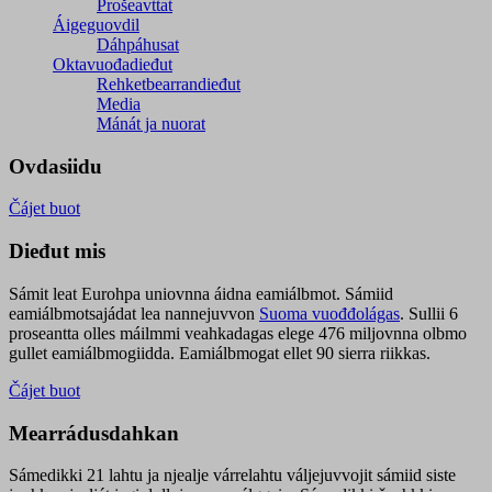
Prošeavttat
Áigeguovdil
Dáhpáhusat
Oktavuođadieđut
Rehketbearrandieđut
Media
Mánát ja nuorat
Ovdasiidu
Čájet buot
Dieđut mis
Sámit leat Eurohpa uniovnna áidna eamiálbmot. Sámiid
eamiálbmotsajádat lea nannejuvvon
Suoma vuođđolágas
. Sullii 6
proseantta olles máilmmi veahkadagas elege 476 miljovnna olbmo
gullet eamiálbmogiidda. Eamiálbmogat ellet 90 sierra riikkas.
Čájet buot
Mearrádusdahkan
Sámedikki 21 lahtu ja njealje várrelahtu váljejuvvojit sámiid siste