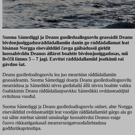
Suoma Sámediggi ja Deanu guolledoalloguovlu geassádit Deanu
bivdonjuolggadusráđđádallamiin danin go ráđđádallamat leat
bisánan Norgga eiseválddiid čavga gáibádussii gieldit
luossabivddu Deanus álfárot boahtte bivdonjuolggadusas, mii
livččii fámus 5 – 7 jagi. Eavttut ráđđádallamiid joatkimii eai
gávdno šat.
Deanu guolledoalloguovlu lea juo mearridan ráđđádallamiin
geassádeamis. Suoma Sámediggi doarju Deanu guolledoalloguovllu
mearrádusa ja Sámedikki stivra gieđahallá ášši stivrra boahtte vahku
čoahkkimis Deanu ráđđádallanjoavkku Sámedikki ovddasteaddjiid
evttohusa vuođul.
Suoma Sámediggi ja Deanu guolledoalloguovlu oidnet, ahte Norgga
eiseválddiid ovddasteaddjit leat vuodján ráđđádallamiid gárgo ala go
eai sáhte miehtat sámiid unnánašge luossabivdui Deanus eaige
čuovo riikkaidgaskasaš mearravuoigatvuođašiehtadusa
gođđuriikaprinsihpa.