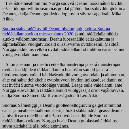
– Lea áddetmeahttun mo Norga suovvá Deanu luossanáliid bivddu
iežas riddoguovlluin seammás go dat gáibida luossabivddu gieldima
Deanus, dadjá Deanu guolledoalloguovllu stivrra ságadoalli Mika
Aikio.
Suoma stáhtaráđđi ásahii Deanu bivdonjuolggadusa Suoma
ráđđádallanjoavkku miessemánus 2020
ja attii ráđđádallamiidda
guokte váldomihttomeari: Deanu luossanáliid ealáskahttima ja
sápmelaččaid vuoigatvuođaid ollašuvvama ovddideami. Maiddái
Norgga ráđđehus celkkii ovdal ráđđádallamiid mihttomearrin sámiid
vuoigatvuođaid nannema.
– Suoma eanan- ja meahccedoalloministeriija ja eará ministeriijaid
ovddasteaddjit leat ráđđádallamiin bealuštan sámiid ja eará
bivdovuoigatvuođaid hálddašeaddjiid vuoigatvuođaid ja almmuhan,
ahte eai sáhte dohkkehit evttohuvvon bivdonjuolggadusa danin go
dat livččii Suoma vuođđolága vuostá. Leage oalle váidalahtti, ahte
Norgga eiseválddiin ráđđádallamiid vuolggasajit orrot vajálduvvan,
dadjá Suoma Sámedikki II várreságadoalli Leo Aikio.
Suomas Sámediggi ja Deanu guolledoalloguovlu galget almmuhit
eana- ja meahccedoalloministeriija bokti stáhtaráđđái geassádeamis
ja bivdit earu mieđiheami iežaset ovddasteaddjiide Suoma
ráđđádallanjoavkkus. Norgga beale Deanu guolástanhálddahusa
stivra gieđahallá ášši ođđajagimánus.