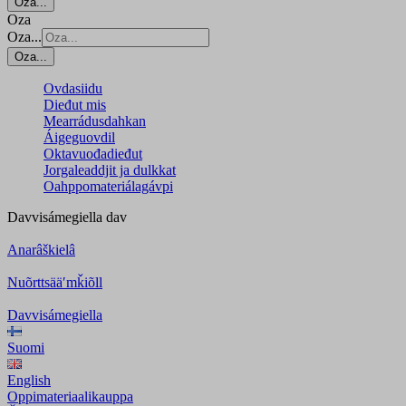
Oza...
Oza
Oza...
Oza...
Ovdasiidu
Dieđut mis
Mearrádusdahkan
Áigeguovdil
Oktavuođadieđut
Jorgaleaddjit ja dulkkat
Oahppomateriálagávpi
Davvisámegiella
dav
Anarâškielâ
Nuõrttsääʹmǩiõll
Davvisámegiella
Suomi
English
Oppimateriaalikauppa