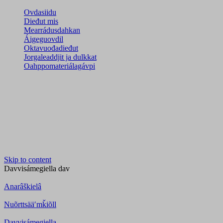
Ovdasiidu
Dieđut mis
Mearrádusdahkan
Áigeguovdil
Oktavuođadieđut
Jorgaleaddjit ja dulkkat
Oahppomateriálagávpi
Skip to content
Davvisámegiella
dav
Anarâškielâ
Nuõrttsääʹmǩiõll
Davvisámegiella