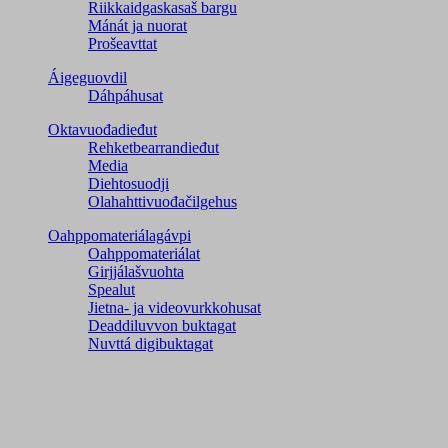
Riikkaidgaskasaš bargu
Mánát ja nuorat
Prošeavttat
Áigeguovdil
Dáhpáhusat
Oktavuođadieđut
Rehketbearrandieđut
Media
Diehtosuodji
Olahahttivuođačilgehus
Oahppomateriálagávpi
Oahppomateriálat
Girjjálašvuohta
Spealut
Jietna- ja videovurkkohusat
Deaddiluvvon buktagat
Nuvttá digibuktagat