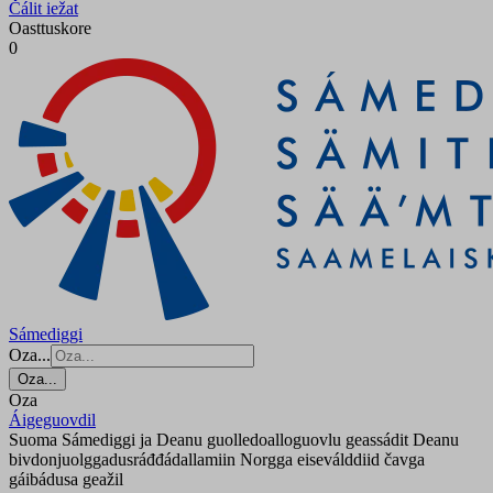
Čálit iežat
Oasttuskore
0
Sámediggi
Oza...
Oza...
Oza
Áigeguovdil
Suoma Sámediggi ja Deanu guolledoalloguovlu geassádit Deanu
bivdonjuolggadusráđđádallamiin Norgga eiseválddiid čavga
gáibádusa geažil