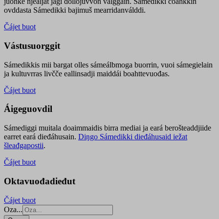
juohke njealját jagi dollojuvvon válggain. Sámedikki čoahkkin
ovddasta Sámedikki bajimuš mearridanválddi.
Čájet buot
Vástusuorggit
Sámedikkis mii bargat olles sámeálbmoga buorrin, vuoi sámegielain
ja kultuvrras livčče eallinsadji maiddái boahttevuođas.
Čájet buot
Áigeguovdil
Sámediggi muitala doaimmaidis birra mediai ja eará berošteaddjiide
earret eará dieđáhusain.
Diŋgo Sámedikki dieđáhusaid iežat
šleađgapostii
.
Čájet buot
Oktavuođadieđut
Čájet buot
Oza...