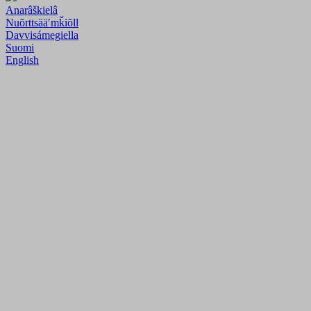
Anarâškielâ
Nuõrttsääʹmǩiõll
Davvisámegiella
Suomi
English