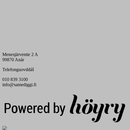
Menesjärventie 2 A
99870 Anár
Telefonguovddáš
010 839 3100
info@samediggi.fi
Digi- ja mainostoimisto Höyry Rovaniemi ja Oulu