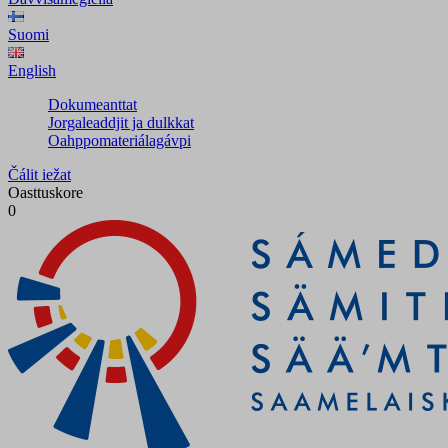
Suomi
English
Dokumeanttat
Jorgaleaddjit ja dulkkat
Oahppomateriálagávpi
Čálit iežat
Oasttuskore
0