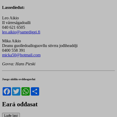
Lassedieđut:
Leo Aikio
II várreságadoalli
040 621 6505
leo.aikio@samediggi.fi
Mika Aikio
Deanu guolledoalloguovllu stivrra jođiheaddji
0400 558 391
micka50@hotmail.com
Govva: Hans Pieski
Juoge siiddu ovddosguvlui
Facebook
Twitter
WhatsApp
Share
Eará ođđasat