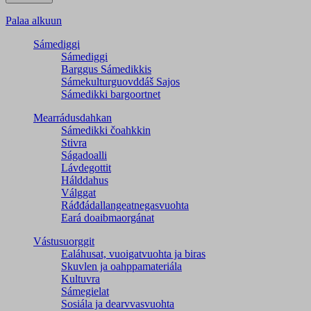
Palaa alkuun
Sámediggi
Sámediggi
Barggus Sámedikkis
Sámekulturguovddáš Sajos
Sámedikki bargoortnet
Mearrádusdahkan
Sámedikki čoahkkin
Stivra
Ságadoalli
Lávdegottit
Hálddahus
Válggat
Ráđđádallangeatnegas­vuohta
Eará doaibmaorgánat
Vástusuorggit
Ealáhusat, vuoigatvuohta ja biras
Skuvlen ja oahppamateriála
Kultuvra
Sámegielat
Sosiála ja dearvvasvuohta