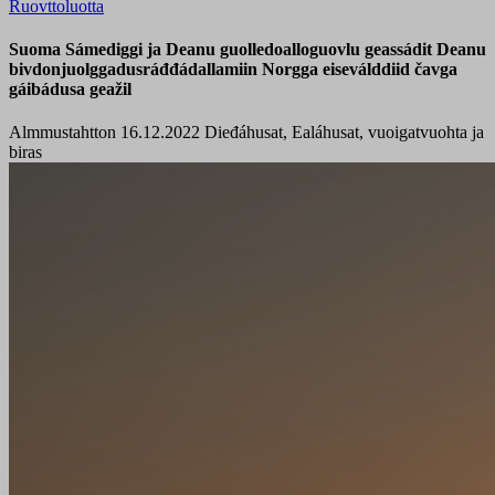
Ruovttoluotta
Suoma Sámediggi ja Deanu guolledoalloguovlu geassádit Deanu
bivdonjuolggadusráđđádallamiin Norgga eiseválddiid čavga
gáibádusa geažil
Almmustahtton 16.12.2022
Dieđáhusat, Ealáhusat, vuoigatvuohta ja
biras