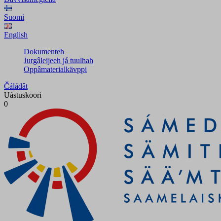
Suomi
English
Dokumenteh
Jurgâleijeeh já tuulhah
Oppâmaterialkävppi
Čáládât
Uástuskoori
0