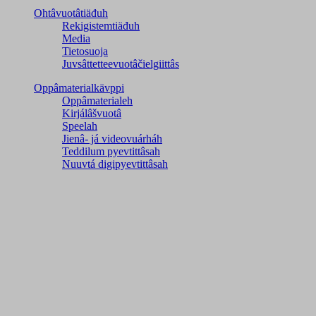
Ohtâvuotâtiäđuh
Rekigistemtiäđuh
Media
Tietosuoja
Juvsâttetteevuotâčielgiittâs
Oppâmaterialkävppi
Oppâmaterialeh
Kirjálâšvuotâ
Speelah
Jienâ- já videovuárháh
Teddilum pyevtittâsah
Nuuvtá digipyevtittâsah