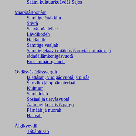
Säämi kulttuurkuávdáš Sajos
Miärádâstoohâm
Sämitige čuákkim
Stivrâ
Saavâjođetteijee
Lävdikodeh
Haldâttâh
Sämitige vaaljah
Sämitiggelaavâ miäldásâš oovtâsttoimâm- já
ráđádâllâmkenigâsvuotâ
Eres toimâorgaaneh
Ovdâsvástádâssyergih
Iäláttâsah, vuoigâdvuotâ já piirâs
Škovlim já oppâmateriaal
Kulttuur
Sämikielah
Sosiaal já tiervâsvuotâ
Aalmugijkoskâsâš pargo
Párnááh já nuorah
Haavah
Äigikyevdil
Tábáhtusah