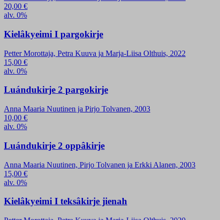
20,00
€
alv. 0%
Kielâkyeimi I pargokirje
Petter Morottaja, Petra Kuuva ja Marja-Liisa Olthuis, 2022
15,00
€
alv. 0%
Luándukirje 2 pargokirje
Anna Maaria Nuutinen ja Pirjo Tolvanen, 2003
10,00
€
alv. 0%
Luándukirje 2 oppâkirje
Anna Maaria Nuutinen, Pirjo Tolvanen ja Erkki Alanen, 2003
15,00
€
alv. 0%
Kielâkyeimi I teksâkirje jienah