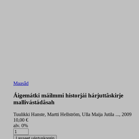
Maasâd
Áigemátki máilmmi historjái hárjuttâskirje
mallivástádâsah
Tuulikki Hanste, Martti Hellström, Ulla Maija Jutila ..., 2009
10,00
€
alv. 0%
Áigemátki
máilmmi
Lasseet uástuskoorin