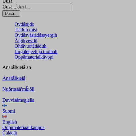
Uusâ
Uusâ...
Uusâ...
Ovdâsijđo
Tiäđuh mist
Ovdâsvástádâssyergih
Äigikyevdil
Ohtâvuotâtiäđuh
Jurgâleijeeh já tuulhah
Oppâmaterialkävppi
Anarâškielâ
an
Anarâškielâ
Nuõrttsääʹmǩiõll
Davvisámegiella
Suomi
English
Oppimateriaalikauppa
Čáládât