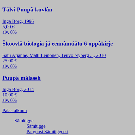
Tälvi Puupâ kuvlân
Inga Borg, 1996
5,00
€
alv. 0%
Škoovlâ biologia já eennâmtiätu 6 oppâkirje
Satu Arjanne, Matti Leinonen, Teuvo Nyberg ..., 2010
25,00
€
alv. 0%
Puupâ máláseh
Inga Borg, 2014
10,00
€
alv. 0%
Palaa alkuun
Sämitigge
Sämitigge
Pargoost Sämitiggeest