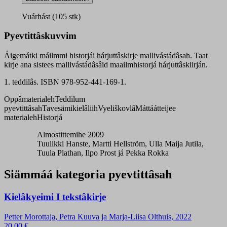
historjái
hárjuttâskirje
Vuárhást (105 stk)
mallivástádâsah
quantity
Pyevtittâskuvvim
Áigemátki máilmmi historjái hárjuttâskirje mallivástádâsah. Taat
kirje ana sistees mallivástádâsâid maailmhistorjá hárjuttâskiirján.
1. teddilâs. ISBN 978-952-441-169-1.
Oppâmaterialeh
Teddilum
pyevtittâsah
Tavesämikielâliih
Vyeliškovlâ
Máttáátteijee
materialeh
Historjá
Almostittemihe 2009
Tuulikki Hanste, Martti Hellström, Ulla Maija Jutila,
Tuula Plathan, Ilpo Prost já Pekka Rokka
Siämmáá kategoria pyevtittâsah
Kielâkyeimi I tekstâkirje
Petter Morottaja, Petra Kuuva ja Marja-Liisa Olthuis, 2022
20,00
€