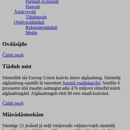
Párnááh já nuorah
Haavah
Äigikyevdil
Tábáhtusah
Ohtâvuotâtiäđuh
Rekigistemtiäđuh
Media
Ovdâsijđo
Čääiti puoh
Tiäđuh mist
Sämmiliih láá Euroop Union kuávlu áinoo algâaalmug. Sämmilij
algâaalmug-sajattâh lii nanodum
Suomâ vuáđulaavâst
. Suullân 6
prooseent ubâ maailm aalmugist ađai 476 miljovn olmožid kuleh
algâaalmugáid. Algâaalmugeh eleh 90 eres staatâ kuávlust.
Čääiti puoh
Miärádâstoohâm
Sämitige 21 jesânid já nelji värijeessân väljejuvvojeh sämmilij