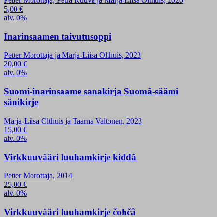
Petter Morottaja, Petra Kuuva ja Marja-Liisa Olthuis, 2020
5,00
€
alv. 0%
Inarinsaamen taivutusoppi
Petter Morottaja ja Marja-Liisa Olthuis, 2023
20,00
€
alv. 0%
Suomi-inarinsaame sanakirja Suomâ-säämi
sänikirje
Marja-Liisa Olthuis ja Taarna Valtonen, 2023
15,00
€
alv. 0%
Virkkuuvääri luuhamkirje kiđđâ
Petter Morottaja, 2014
25,00
€
alv. 0%
Virkkuuvääri luuhamkirje čohčâ