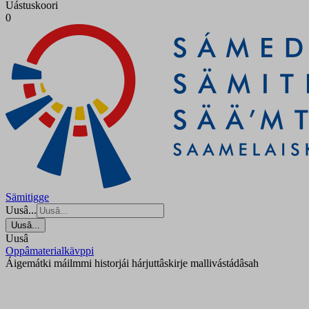
Uástuskoori
0
Sämitigge
Uusâ...
Uusâ...
Uusâ
Oppâmaterialkävppi
Áigemátki máilmmi historjái hárjuttâskirje mallivástádâsah