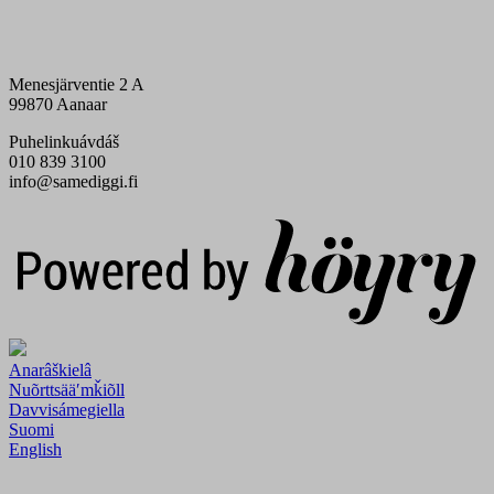
Menesjärventie 2 A
99870 Aanaar
Puhelinkuávdáš
010 839 3100
info@samediggi.fi
Digi- ja mainostoimisto Höyry Rovaniemi ja Oulu
Anarâškielâ
Nuõrttsääʹmǩiõll
Davvisámegiella
Suomi
English