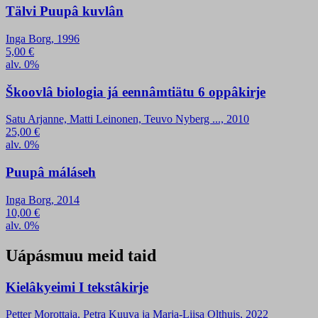
Tälvi Puupâ kuvlân
Inga Borg, 1996
5,00
€
alv. 0%
Škoovlâ biologia já eennâmtiätu 6 oppâkirje
Satu Arjanne, Matti Leinonen, Teuvo Nyberg ..., 2010
25,00
€
alv. 0%
Puupâ máláseh
Inga Borg, 2014
10,00
€
alv. 0%
Uápásmuu meid taid
Kielâkyeimi I tekstâkirje
Petter Morottaja, Petra Kuuva ja Marja-Liisa Olthuis, 2022