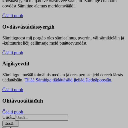
kooskâst jyehi niäljád ive olášuvvee vaaljâin. Sämitige čuákkim
oovdâst Sämitige alemus meridemvääldi.
Čääiti puoh
Ovdâsvástádâssyergih
Sämitiggeest mij porgâp oles sämiaalmug pyerrin, vâi sämikielâin já
-kulttuurist ličij eellimsaje meid puátteevuođâst.
Čääiti puoh
Äigikyevdil
Sämitigge muštâl toimâinis median já eres perusteijeid eereeb iärrás
tiäđáttâsâin.
Tiiláá Sämitige tiäđáttâsâid jieijâd šleđgâpoostân
.
Čääiti puoh
Ohtâvuotâtiäđuh
Čääiti puoh
Uusâ...
Uusâ...