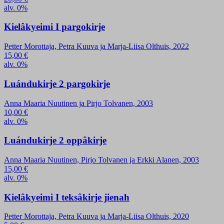
alv. 0%
Kielâkyeimi I pargokirje
Petter Morottaja, Petra Kuuva ja Marja-Liisa Olthuis, 2022
15,00
€
alv. 0%
Luándukirje 2 pargokirje
Anna Maaria Nuutinen ja Pirjo Tolvanen, 2003
10,00
€
alv. 0%
Luándukirje 2 oppâkirje
Anna Maaria Nuutinen, Pirjo Tolvanen ja Erkki Alanen, 2003
15,00
€
alv. 0%
Kielâkyeimi I teksâkirje jienah
Petter Morottaja, Petra Kuuva ja Marja-Liisa Olthuis, 2020