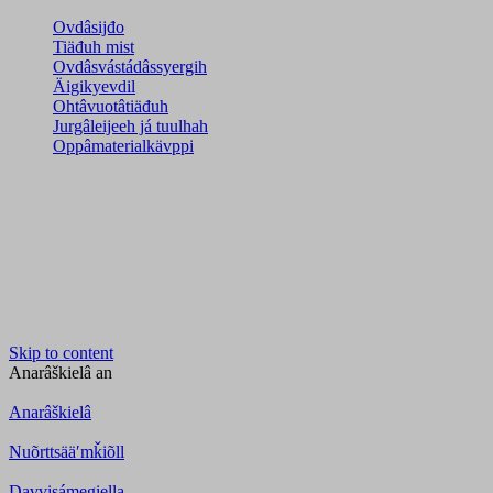
Ovdâsijđo
Tiäđuh mist
Ovdâsvástádâssyergih
Äigikyevdil
Ohtâvuotâtiäđuh
Jurgâleijeeh já tuulhah
Oppâmaterialkävppi
Skip to content
Anarâškielâ
an
Anarâškielâ
Nuõrttsääʹmǩiõll
Davvisámegiella