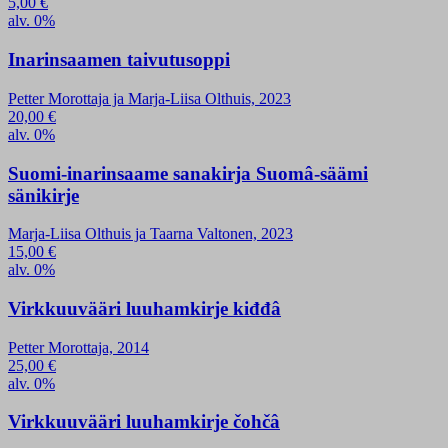
5,00
€
alv. 0%
Inarinsaamen taivutusoppi
Petter Morottaja ja Marja-Liisa Olthuis, 2023
20,00
€
alv. 0%
Suomi-inarinsaame sanakirja Suomâ-säämi
sänikirje
Marja-Liisa Olthuis ja Taarna Valtonen, 2023
15,00
€
alv. 0%
Virkkuuvääri luuhamkirje kiđđâ
Petter Morottaja, 2014
25,00
€
alv. 0%
Virkkuuvääri luuhamkirje čohčâ