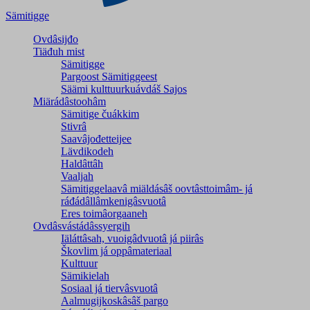
Sämitigge
Ovdâsijđo
Tiäđuh mist
Sämitigge
Pargoost Sämitiggeest
Säämi kulttuurkuávdáš Sajos
Miärádâstoohâm
Sämitige čuákkim
Stivrâ
Saavâjođetteijee
Lävdikodeh
Haldâttâh
Vaaljah
Sämitiggelaavâ miäldásâš oovtâsttoimâm- já
ráđádâllâmkenigâsvuotâ
Eres toimâorgaaneh
Ovdâsvástádâssyergih
Iäláttâsah, vuoigâdvuotâ já piirâs
Škovlim já oppâmateriaal
Kulttuur
Sämikielah
Sosiaal já tiervâsvuotâ
Aalmugijkoskâsâš pargo