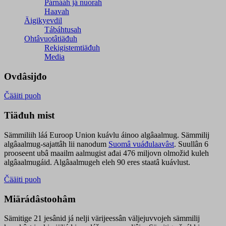
Párnááh já nuorah
Haavah
Äigikyevdil
Tábáhtusah
Ohtâvuotâtiäđuh
Rekigistemtiäđuh
Media
Ovdâsijđo
Čääiti puoh
Tiäđuh mist
Sämmiliih láá Euroop Union kuávlu áinoo algâaalmug. Sämmilij
algâaalmug-sajattâh lii nanodum
Suomâ vuáđulaavâst
. Suullân 6
prooseent ubâ maailm aalmugist ađai 476 miljovn olmožid kuleh
algâaalmugáid. Algâaalmugeh eleh 90 eres staatâ kuávlust.
Čääiti puoh
Miärádâstoohâm
Sämitige 21 jesânid já nelji värijeessân väljejuvvojeh sämmilij