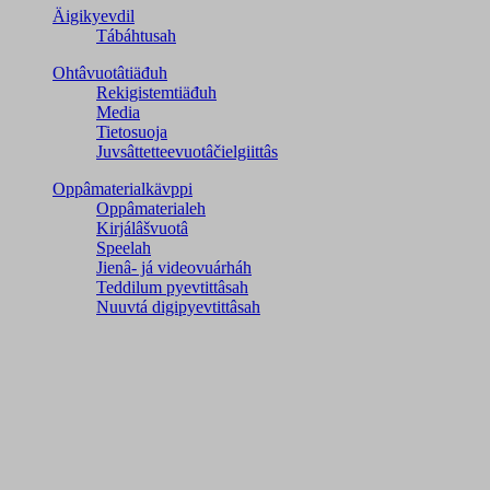
Äigikyevdil
Tábáhtusah
Ohtâvuotâtiäđuh
Rekigistemtiäđuh
Media
Tietosuoja
Juvsâttetteevuotâčielgiittâs
Oppâmaterialkävppi
Oppâmaterialeh
Kirjálâšvuotâ
Speelah
Jienâ- já videovuárháh
Teddilum pyevtittâsah
Nuuvtá digipyevtittâsah