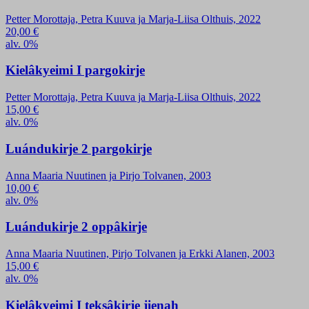
Petter Morottaja, Petra Kuuva ja Marja-Liisa Olthuis, 2022
20,00
€
alv. 0%
Kielâkyeimi I pargokirje
Petter Morottaja, Petra Kuuva ja Marja-Liisa Olthuis, 2022
15,00
€
alv. 0%
Luándukirje 2 pargokirje
Anna Maaria Nuutinen ja Pirjo Tolvanen, 2003
10,00
€
alv. 0%
Luándukirje 2 oppâkirje
Anna Maaria Nuutinen, Pirjo Tolvanen ja Erkki Alanen, 2003
15,00
€
alv. 0%
Kielâkyeimi I teksâkirje jienah