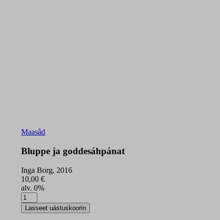
Maasâd
Bluppe ja goddesáhpánat
Inga Borg, 2016
10,00
€
alv. 0%
Bluppe
ja
Lasseet uástuskoorin
goddesáhpánat