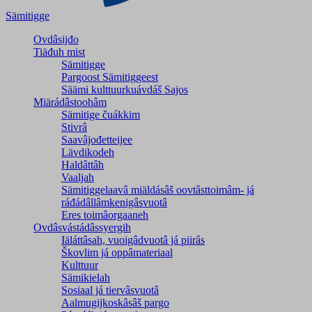
Sämitigge
Ovdâsijđo
Tiäđuh mist
Sämitigge
Pargoost Sämitiggeest
Säämi kulttuurkuávdáš Sajos
Miärádâstoohâm
Sämitige čuákkim
Stivrâ
Saavâjođetteijee
Lävdikodeh
Haldâttâh
Vaaljah
Sämitiggelaavâ miäldásâš oovtâsttoimâm- já
ráđádâllâmkenigâsvuotâ
Eres toimâorgaaneh
Ovdâsvástádâssyergih
Iäláttâsah, vuoigâdvuotâ já piirâs
Škovlim já oppâmateriaal
Kulttuur
Sämikielah
Sosiaal já tiervâsvuotâ
Aalmugijkoskâsâš pargo