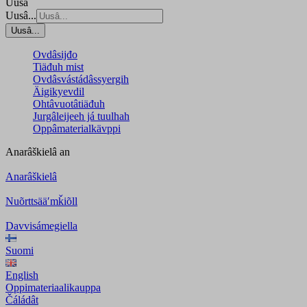
Uusâ
Uusâ...
Uusâ...
Ovdâsijđo
Tiäđuh mist
Ovdâsvástádâssyergih
Äigikyevdil
Ohtâvuotâtiäđuh
Jurgâleijeeh já tuulhah
Oppâmaterialkävppi
Anarâškielâ
an
Anarâškielâ
Nuõrttsääʹmǩiõll
Davvisámegiella
Suomi
English
Oppimateriaalikauppa
Čáládât