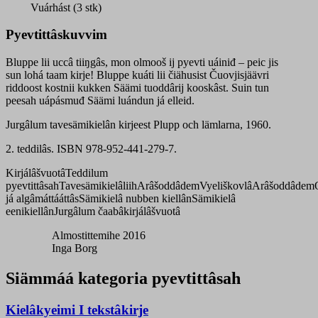
quantity
Vuárhást (3 stk)
Pyevtittâskuvvim
Bluppe lii uccâ tiiŋgâs, mon olmooš ij pyevti uáiniđ – peic jis
sun lohá taam kirje! Bluppe kuáti lii čiähusist Čuovjisjäävri
riddoost kostnii kukken Säämi tuoddârij kooskâst. Suin tun
peesah uápásmuđ Säämi luándun já elleid.
Jurgâlum tavesämikielân kirjeest Plupp och lämlarna, 1960.
2. teddilâs. ISBN 978-952-441-279-7.
Kirjálâšvuotâ
Teddilum
pyevtittâsah
Tavesämikielâliih
Arâšoddâdem
Vyeliškovlâ
Arâšoddâdem
já algâmáttááttâs
Sämikielâ nubben kiellân
Sämikielâ
eenikiellân
Jurgâlum čaabâkirjálâšvuotâ
Almostittemihe 2016
Inga Borg
Siämmáá kategoria pyevtittâsah
Kielâkyeimi I tekstâkirje