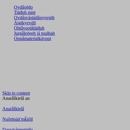
Ovdâsijđo
Tiäđuh mist
Ovdâsvástádâssyergih
Äigikyevdil
Ohtâvuotâtiäđuh
Jurgâleijeeh já tuulhah
Oppâmaterialkävppi
Skip to content
Anarâškielâ
an
Anarâškielâ
Nuõrttsääʹmǩiõll
Davvisámegiella