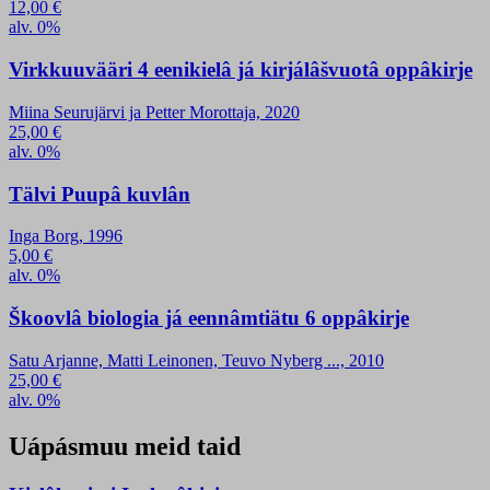
12,00
€
alv. 0%
Virkkuuvääri 4 eenikielâ já kirjálâšvuotâ oppâkirje
Miina Seurujärvi ja Petter Morottaja, 2020
25,00
€
alv. 0%
Tälvi Puupâ kuvlân
Inga Borg, 1996
5,00
€
alv. 0%
Škoovlâ biologia já eennâmtiätu 6 oppâkirje
Satu Arjanne, Matti Leinonen, Teuvo Nyberg ..., 2010
25,00
€
alv. 0%
Uápásmuu meid taid