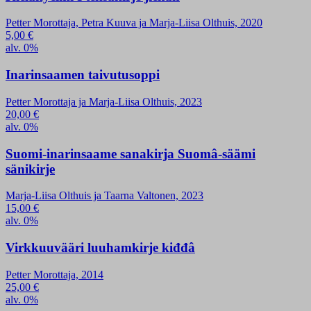
Petter Morottaja, Petra Kuuva ja Marja-Liisa Olthuis, 2020
5,00
€
alv. 0%
Inarinsaamen taivutusoppi
Petter Morottaja ja Marja-Liisa Olthuis, 2023
20,00
€
alv. 0%
Suomi-inarinsaame sanakirja Suomâ-säämi
sänikirje
Marja-Liisa Olthuis ja Taarna Valtonen, 2023
15,00
€
alv. 0%
Virkkuuvääri luuhamkirje kiđđâ
Petter Morottaja, 2014
25,00
€
alv. 0%