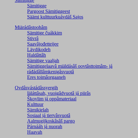
Sämitigge
Sämitigge
Pargoost Sämitiggeest
Säämi kulttuurkuávdáš Sajos
Miärádâstoohâm
Sämitige čuákkim
Stivrâ
Saavâjođetteijee
Lävdikodeh
Haldâttâh
Sämitige vaaljah
Sämitiggelaavâ miäldásâš oovtâsttoimâm- já
ráđádâllâmkenigâsvuotâ
Eres toimâorgaaneh
Ovdâsvástádâssyergih
Iäláttâsah, vuoigâdvuotâ já piirâs
Škovlim já oppâmateriaal
Kulttuur
Sämikielah
Sosiaal já tiervâsvuotâ
Aalmugijkoskâsâš pargo
Párnááh já nuorah
Haavah