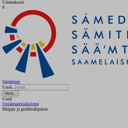
Uástuskoori
0
Sämitigge
Uusâ...
Uusâ...
Uusâ
Oppâmaterialkävppi
Bluppe ja goddesáhpánat