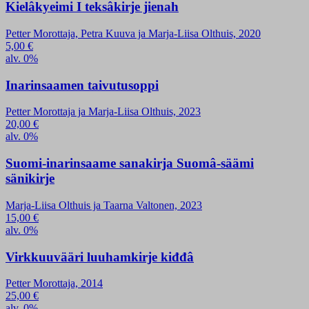
Kielâkyeimi I teksâkirje jienah
Petter Morottaja, Petra Kuuva ja Marja-Liisa Olthuis, 2020
5,00
€
alv. 0%
Inarinsaamen taivutusoppi
Petter Morottaja ja Marja-Liisa Olthuis, 2023
20,00
€
alv. 0%
Suomi-inarinsaame sanakirja Suomâ-säämi
sänikirje
Marja-Liisa Olthuis ja Taarna Valtonen, 2023
15,00
€
alv. 0%
Virkkuuvääri luuhamkirje kiđđâ
Petter Morottaja, 2014
25,00
€
alv. 0%