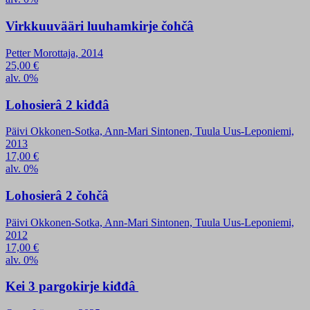
Virkkuuvääri luuhamkirje čohčâ
Petter Morottaja, 2014
25,00
€
alv. 0%
Lohosierâ 2 kiđđâ
Päivi Okkonen-Sotka, Ann-Mari Sintonen, Tuula Uus-Leponiemi,
2013
17,00
€
alv. 0%
Lohosierâ 2 čohčâ
Päivi Okkonen-Sotka, Ann-Mari Sintonen, Tuula Uus-Leponiemi,
2012
17,00
€
alv. 0%
Kei 3 pargokirje kiđđâ