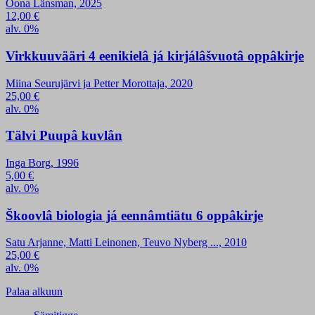
Oona Länsman, 2025
12,00
€
alv. 0%
Virkkuuvääri 4 eenikielâ já kirjálâšvuotâ oppâkirje
Miina Seurujärvi ja Petter Morottaja, 2020
25,00
€
alv. 0%
Tälvi Puupâ kuvlân
Inga Borg, 1996
5,00
€
alv. 0%
Škoovlâ biologia já eennâmtiätu 6 oppâkirje
Satu Arjanne, Matti Leinonen, Teuvo Nyberg ..., 2010
25,00
€
alv. 0%
Palaa alkuun