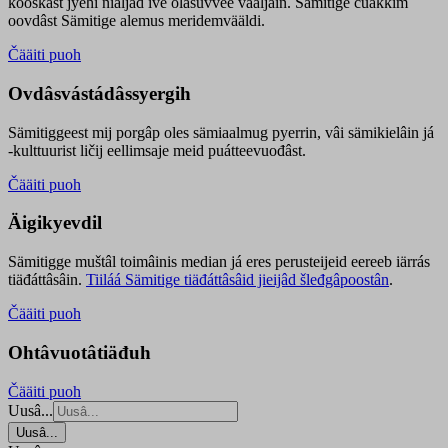
kooskâst jyehi niäljád ive olášuvvee vaaljâin. Sämitige čuákkim
oovdâst Sämitige alemus meridemvääldi.
Čääiti puoh
Ovdâsvástádâssyergih
Sämitiggeest mij porgâp oles sämiaalmug pyerrin, vâi sämikielâin já
-kulttuurist ličij eellimsaje meid puátteevuođâst.
Čääiti puoh
Äigikyevdil
Sämitigge muštâl toimâinis median já eres perusteijeid eereeb iärrás
tiäđáttâsâin.
Tiiláá Sämitige tiäđáttâsâid jieijâd šleđgâpoostân
.
Čääiti puoh
Ohtâvuotâtiäđuh
Čääiti puoh
Uusâ...
Uusâ...