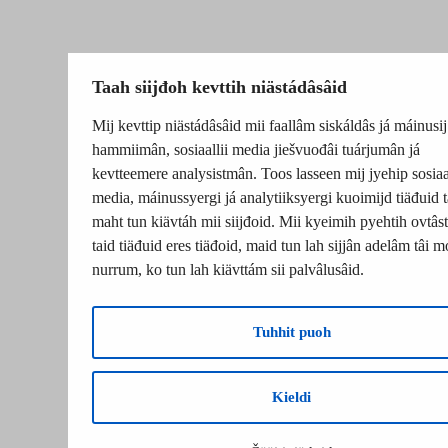
Taah siijđoh kevttih niästádâsâid
Mij kevttip niästádâsâid mii faallâm siskáldâs já máinusij
hammiimân, sosiaallii media jiešvuođâi tuárjumân já
kevtteemere analysistmân. Toos lasseen mij jyehip sosiaal
media, máinussyergi já analytiiksyergi kuoimijd tiäđuid t
maht tun kiävtáh mii siijđoid. Mii kyeimih pyehtih ovtâsti
taid tiäđuid eres tiäđoid, maid tun lah sijjân adelâm tâi m
nurrum, ko tun lah kiävttám sii palvâlusâid.
Tuhhit puoh
Kieldi