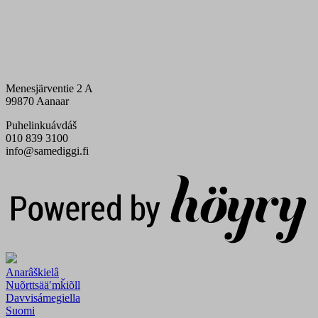
Menesjärventie 2 A
99870 Aanaar
Puhelinkuávdáš
010 839 3100
info@samediggi.fi
Digi- ja mainostoimisto Höyry Rovaniemi ja Oulu
Anarâškielâ
Nuõrttsääʹmǩiõll
Davvisámegiella
Suomi