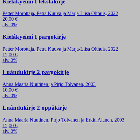
Kielâkyeimi I tekstâkirje
Petter Morottaja, Petra Kuuva ja Marja-Liisa Olthuis, 2022
20,00
€
alv. 0%
Kielâkyeimi I pargokirje
Petter Morottaja, Petra Kuuva ja Marja-Liisa Olthuis, 2022
15,00
€
alv. 0%
Luándukirje 2 pargokirje
Anna Maaria Nuutinen ja Pirjo Tolvanen, 2003
10,00
€
alv. 0%
Luándukirje 2 oppâkirje
Anna Maaria Nuutinen, Pirjo Tolvanen ja Erkki Alanen, 2003
15,00
€
alv. 0%