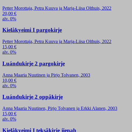
Petter Morottaja, Petra Kuuva ja Marja-Liisa Olthuis, 2022
20,00
€
alv. 0%
Kielâkyeimi I pargokirje
Petter Morottaja, Petra Kuuva ja Marja-Liisa Olthuis, 2022
15,00
€
alv. 0%
Luándukirje 2 pargokirje
Anna Maaria Nuutinen ja Pirjo Tolvanen, 2003
10,00
€
alv. 0%
Luándukirje 2 oppâkirje
Anna Maaria Nuutinen, Pirjo Tolvanen ja Erkki Alanen, 2003
15,00
€
alv. 0%
Kielâkyeimi I teksâkirje jienah