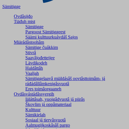
Sämitigge
Ovdâsijđo
Tiäđuh mist
Sämitigge
Pargoost Sämitiggeest
Säämi kulttuurkuávdáš Sajos
Miärádâstoohâm
Sämitige čuákkim
Stivrâ
Saavâjođetteijee
Lävdikodeh
Haldâttâh
Vaaljah
Sämitiggelaavâ miäldásâš oovtâsttoimâm- já
ráđádâllâmkenigâsvuotâ
Eres toimâorgaaneh
Ovdâsvástádâssyergih
Iäláttâsah, vuoigâdvuotâ já piirâs
Škovlim já oppâmateriaal
Kulttuur
Sämikielah
Sosiaal já tiervâsvuotâ
Aalmugijkoskâsâš pargo