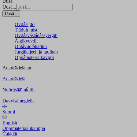
Uusâ
Uusâ...
Uusâ...
Ovdâsijđo
Tiäđuh mist
Ovdâsvástádâssyergih
Äigikyevdil
Ohtâvuotâtiäđuh
Jurgâleijeeh já tuulhah
Oppâmaterialkävppi
Anarâškielâ
an
Anarâškielâ
Nuõrttsääʹmǩiõll
Davvisámegiella
Suomi
English
Oppimateriaalikauppa
Čáládât