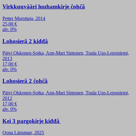
Virkkuuvääri luuhamkirje čohčâ
Petter Morottaja, 2014
25,00
€
alv. 0%
Lohosierâ 2 kiđđâ
Päivi Okkonen-Sotka, Ann-Mari Sintonen, Tuula Uus-Leponiemi,
2013
17,00
€
alv. 0%
Lohosierâ 2 čohčâ
Päivi Okkonen-Sotka, Ann-Mari Sintonen, Tuula Uus-Leponiemi,
2012
17,00
€
alv. 0%
Kei 3 pargokirje kiđđâ
Oona Länsman, 2025