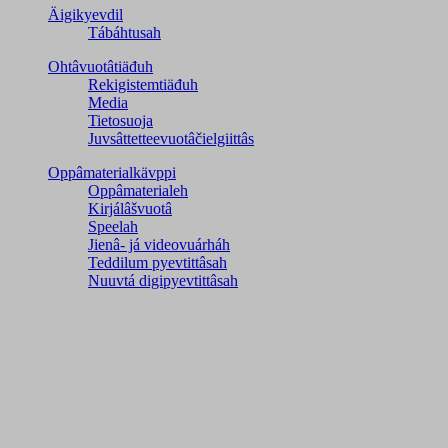
Äigikyevdil
Tábáhtusah
Ohtâvuotâtiäđuh
Rekigistemtiäđuh
Media
Tietosuoja
Juvsâttetteevuotâčielgiittâs
Oppâmaterialkävppi
Oppâmaterialeh
Kirjálâšvuotâ
Speelah
Jienâ- já videovuárháh
Teddilum pyevtittâsah
Nuuvtá digipyevtittâsah