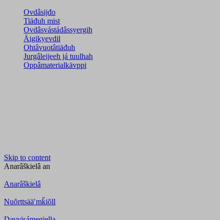
Ovdâsijđo
Tiäđuh mist
Ovdâsvástádâssyergih
Äigikyevdil
Ohtâvuotâtiäđuh
Jurgâleijeeh já tuulhah
Oppâmaterialkävppi
Skip to content
Anarâškielâ
an
Anarâškielâ
Nuõrttsääʹmǩiõll
Davvisámegiella