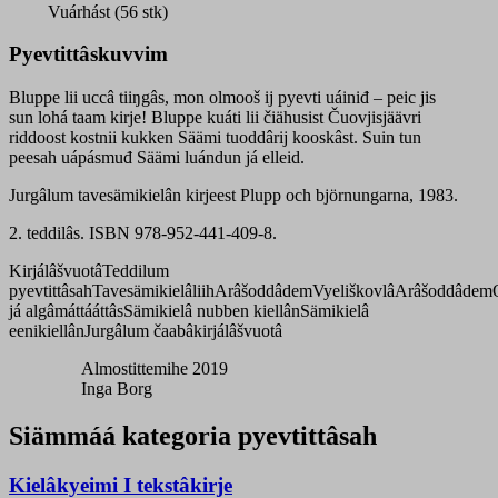
quantity
Vuárhást (56 stk)
Pyevtittâskuvvim
Bluppe lii uccâ tiiŋgâs, mon olmooš ij pyevti uáiniđ – peic jis
sun lohá taam kirje! Bluppe kuáti lii čiähusist Čuovjisjäävri
riddoost kostnii kukken Säämi tuoddârij kooskâst. Suin tun
peesah uápásmuđ Säämi luándun já elleid.
Jurgâlum tavesämikielân kirjeest Plupp och björnungarna, 1983.
2. teddilâs. ISBN 978-952-441-409-8.
Kirjálâšvuotâ
Teddilum
pyevtittâsah
Tavesämikielâliih
Arâšoddâdem
Vyeliškovlâ
Arâšoddâdem
já algâmáttááttâs
Sämikielâ nubben kiellân
Sämikielâ
eenikiellân
Jurgâlum čaabâkirjálâšvuotâ
Almostittemihe 2019
Inga Borg
Siämmáá kategoria pyevtittâsah
Kielâkyeimi I tekstâkirje