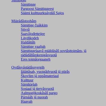
Sämitigge
Sämitigge
Pargoost Sämitiggeest
Säämi kulttuurkuávdáš Sajos
Miärádâstoohâm
Sämitige čuákkim
Stivrâ
Saavâjođetteijee
Lävdikodeh
Haldâttâh
Sämitige vaaljah
Sämitiggelaavâ miäldásâš oovtâsttoimâm- já
ráđádâllâmkenigâsvuotâ
Eres toimâorgaaneh
Ovdâsvástádâssyergih
Iäláttâsah, vuoigâdvuotâ já piirâs
Škovlim já oppâmateriaal
Kulttuur
Sämikielah
Sosiaal já tiervâsvuotâ
Aalmugijkoskâsâš pargo
Párnááh já nuorah
Haavah