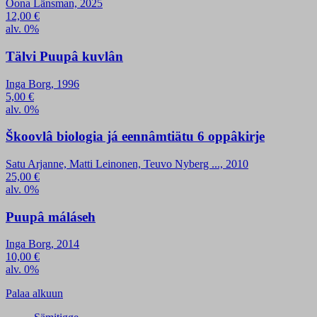
Oona Länsman, 2025
12,00
€
alv. 0%
Tälvi Puupâ kuvlân
Inga Borg, 1996
5,00
€
alv. 0%
Škoovlâ biologia já eennâmtiätu 6 oppâkirje
Satu Arjanne, Matti Leinonen, Teuvo Nyberg ..., 2010
25,00
€
alv. 0%
Puupâ máláseh
Inga Borg, 2014
10,00
€
alv. 0%
Palaa alkuun