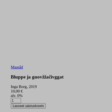
Maasâd
Bluppe ja guovžžačivggat
Inga Borg, 2019
10,00
€
alv. 0%
Bluppe
ja
Lasseet uástuskoorin
guovžžačivggat