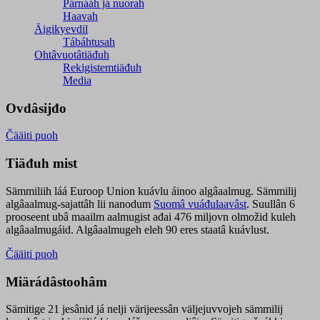
Párnááh já nuorah
Haavah
Äigikyevdil
Tábáhtusah
Ohtâvuotâtiäđuh
Rekigistemtiäđuh
Media
Ovdâsijđo
Čääiti puoh
Tiäđuh mist
Sämmiliih láá Euroop Union kuávlu áinoo algâaalmug. Sämmilij
algâaalmug-sajattâh lii nanodum
Suomâ vuáđulaavâst
. Suullân 6
prooseent ubâ maailm aalmugist ađai 476 miljovn olmožid kuleh
algâaalmugáid. Algâaalmugeh eleh 90 eres staatâ kuávlust.
Čääiti puoh
Miärádâstoohâm
Sämitige 21 jesânid já nelji värijeessân väljejuvvojeh sämmilij