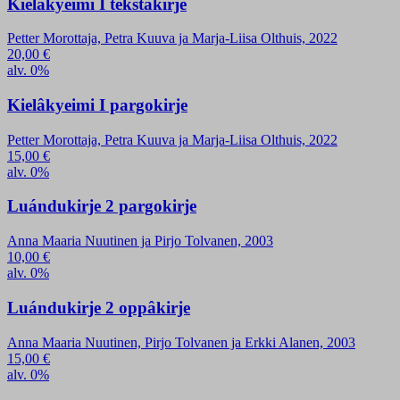
Kielâkyeimi I tekstâkirje
Petter Morottaja, Petra Kuuva ja Marja-Liisa Olthuis, 2022
20,00
€
alv. 0%
Kielâkyeimi I pargokirje
Petter Morottaja, Petra Kuuva ja Marja-Liisa Olthuis, 2022
15,00
€
alv. 0%
Luándukirje 2 pargokirje
Anna Maaria Nuutinen ja Pirjo Tolvanen, 2003
10,00
€
alv. 0%
Luándukirje 2 oppâkirje
Anna Maaria Nuutinen, Pirjo Tolvanen ja Erkki Alanen, 2003
15,00
€
alv. 0%