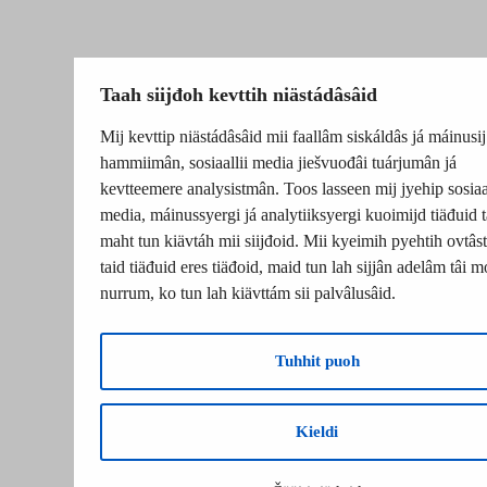
Taah siijđoh kevttih niästádâsâid
Mij kevttip niästádâsâid mii faallâm siskáldâs já máinusij
hammiimân, sosiaallii media jiešvuođâi tuárjumân já
kevtteemere analysistmân. Toos lasseen mij jyehip sosiaal
media, máinussyergi já analytiiksyergi kuoimijd tiäđuid t
maht tun kiävtáh mii siijđoid. Mii kyeimih pyehtih ovtâsti
taid tiäđuid eres tiäđoid, maid tun lah sijjân adelâm tâi m
nurrum, ko tun lah kiävttám sii palvâlusâid.
Tuhhit puoh
Kieldi