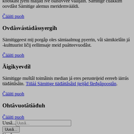
kooskâst jyehi niäljád ive olášuvvee vaaljâin. Sämitige čuákkim
oovdâst Sämitige alemus meridemvääldi.
Čääiti puoh
Ovdâsvástádâssyergih
Sämitiggeest mij porgâp oles sämiaalmug pyerrin, vâi sämikielâin já
-kulttuurist ličij eellimsaje meid puátteevuođâst.
Čääiti puoh
Äigikyevdil
Sämitigge muštâl toimâinis median já eres perusteijeid eereeb iärrás
tiäđáttâsâin.
Tiiláá Sämitige tiäđáttâsâid jieijâd šleđgâpoostân
.
Čääiti puoh
Ohtâvuotâtiäđuh
Čääiti puoh
Uusâ...
Uusâ...