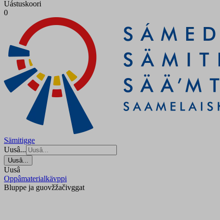
Uástuskoori
0
Sämitigge
Uusâ...
Uusâ...
Uusâ
Oppâmaterialkävppi
Bluppe ja guovžžačivggat