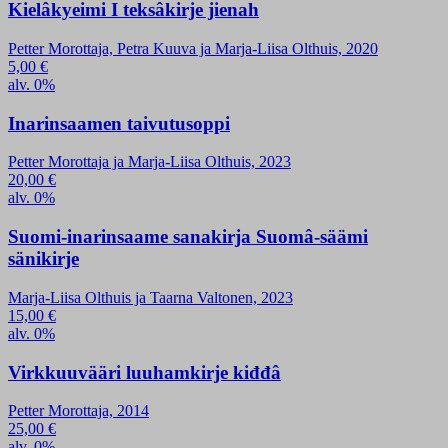
Kielâkyeimi I teksâkirje jienah
Petter Morottaja, Petra Kuuva ja Marja-Liisa Olthuis, 2020
5,00
€
alv. 0%
Inarinsaamen taivutusoppi
Petter Morottaja ja Marja-Liisa Olthuis, 2023
20,00
€
alv. 0%
Suomi-inarinsaame sanakirja Suomâ-säämi
sänikirje
Marja-Liisa Olthuis ja Taarna Valtonen, 2023
15,00
€
alv. 0%
Virkkuuvääri luuhamkirje kiđđâ
Petter Morottaja, 2014
25,00
€
alv. 0%