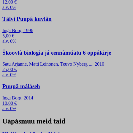
12,00
€
alv. 0%
Tälvi Puupâ kuvlân
Inga Borg, 1996
5,00
€
alv. 0%
Škoovlâ biologia já eennâmtiätu 6 oppâkirje
Satu Arjanne, Matti Leinonen, Teuvo Nyberg ..., 2010
25,00
€
alv. 0%
Puupâ máláseh
Inga Borg, 2014
10,00
€
alv. 0%
Uápásmuu meid taid