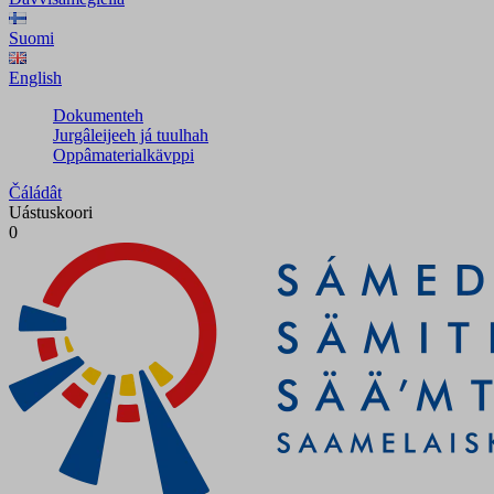
Suomi
English
Dokumenteh
Jurgâleijeeh já tuulhah
Oppâmaterialkävppi
Čáládât
Uástuskoori
0