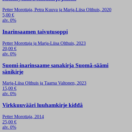
Petter Morottaja, Petra Kuuva ja Marja-Liisa Olthuis, 2020
5,00
€
alv. 0%
Inarinsaamen taivutusoppi
Petter Morottaja ja Marja-Liisa Olthuis, 2023
20,00
€
alv. 0%
Suomi-inarinsaame sanakirja Suomâ-säämi
sänikirje
Marja-Liisa Olthuis ja Taarna Valtonen, 2023
15,00
€
alv. 0%
Virkkuuvääri luuhamkirje kiđđâ
Petter Morottaja, 2014
25,00
€
alv. 0%