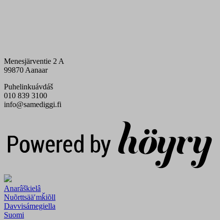
Menesjärventie 2 A
99870 Aanaar
Puhelinkuávdáš
010 839 3100
info@samediggi.fi
Digi- ja mainostoimisto Höyry Rovaniemi ja Oulu
Anarâškielâ
Nuõrttsääʹmǩiõll
Davvisámegiella
Suomi