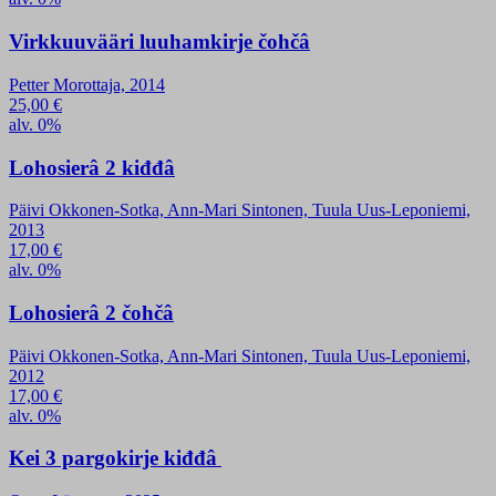
Virkkuuvääri luuhamkirje čohčâ
Petter Morottaja, 2014
25,00
€
alv. 0%
Lohosierâ 2 kiđđâ
Päivi Okkonen-Sotka, Ann-Mari Sintonen, Tuula Uus-Leponiemi,
2013
17,00
€
alv. 0%
Lohosierâ 2 čohčâ
Päivi Okkonen-Sotka, Ann-Mari Sintonen, Tuula Uus-Leponiemi,
2012
17,00
€
alv. 0%
Kei 3 pargokirje kiđđâ