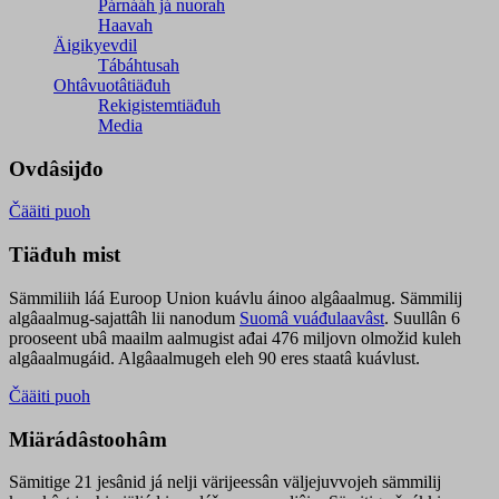
Párnááh já nuorah
Haavah
Äigikyevdil
Tábáhtusah
Ohtâvuotâtiäđuh
Rekigistemtiäđuh
Media
Ovdâsijđo
Čääiti puoh
Tiäđuh mist
Sämmiliih láá Euroop Union kuávlu áinoo algâaalmug. Sämmilij
algâaalmug-sajattâh lii nanodum
Suomâ vuáđulaavâst
. Suullân 6
prooseent ubâ maailm aalmugist ađai 476 miljovn olmožid kuleh
algâaalmugáid. Algâaalmugeh eleh 90 eres staatâ kuávlust.
Čääiti puoh
Miärádâstoohâm
Sämitige 21 jesânid já nelji värijeessân väljejuvvojeh sämmilij