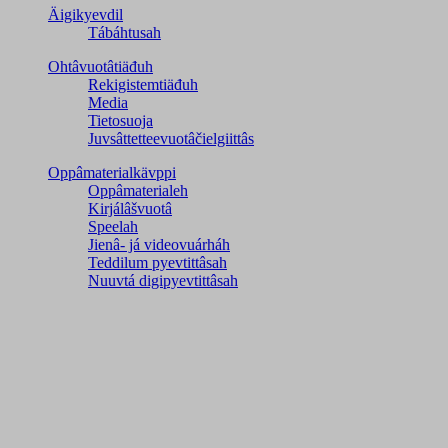
Äigikyevdil
Tábáhtusah
Ohtâvuotâtiäđuh
Rekigistemtiäđuh
Media
Tietosuoja
Juvsâttetteevuotâčielgiittâs
Oppâmaterialkävppi
Oppâmaterialeh
Kirjálâšvuotâ
Speelah
Jienâ- já videovuárháh
Teddilum pyevtittâsah
Nuuvtá digipyevtittâsah