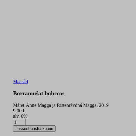
Maasâd
Borramušat bohccos
Máret-Ánne Magga ja Ristenrávdná Magga, 2019
9,00
€
alv. 0%
Borramušat
bohccos
Lasseet uástuskoorin
quantity