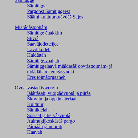
Sämitigge
Sämitigge
Pargoost Sämitiggeest
Säämi kulttuurkuávdáš Sajos
Miärádâstoohâm
Sämitige čuákkim
Stivrâ
Saavâjođetteijee
Lävdikodeh
Haldâttâh
Sämitige vaaljah
Sämitiggelaavâ miäldásâš oovtâsttoimâm- já
ráđádâllâmkenigâsvuotâ
Eres toimâorgaaneh
Ovdâsvástádâssyergih
Iäláttâsah, vuoigâdvuotâ já piirâs
Škovlim já oppâmateriaal
Kulttuur
Sämikielah
Sosiaal já tiervâsvuotâ
Aalmugijkoskâsâš pargo
Párnááh já nuorah
Haavah