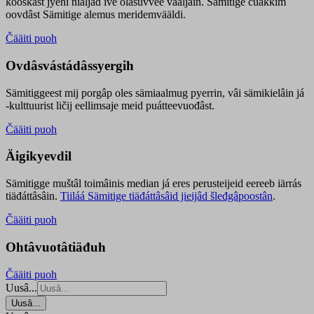
kooskâst jyehi niäljád ive olášuvvee vaaljâin. Sämitige čuákkim
oovdâst Sämitige alemus meridemvääldi.
Čääiti puoh
Ovdâsvástádâssyergih
Sämitiggeest mij porgâp oles sämiaalmug pyerrin, vâi sämikielâin já
-kulttuurist ličij eellimsaje meid puátteevuođâst.
Čääiti puoh
Äigikyevdil
Sämitigge muštâl toimâinis median já eres perusteijeid eereeb iärrás
tiäđáttâsâin.
Tiiláá Sämitige tiäđáttâsâid jieijâd šleđgâpoostân
.
Čääiti puoh
Ohtâvuotâtiäđuh
Čääiti puoh
Uusâ...
Uusâ...