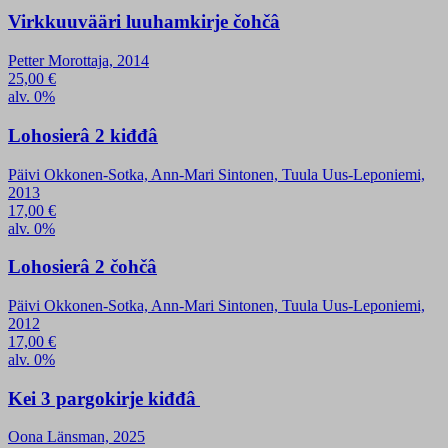
Virkkuuvääri luuhamkirje čohčâ
Petter Morottaja, 2014
25,00
€
alv. 0%
Lohosierâ 2 kiđđâ
Päivi Okkonen-Sotka, Ann-Mari Sintonen, Tuula Uus-Leponiemi,
2013
17,00
€
alv. 0%
Lohosierâ 2 čohčâ
Päivi Okkonen-Sotka, Ann-Mari Sintonen, Tuula Uus-Leponiemi,
2012
17,00
€
alv. 0%
Kei 3 pargokirje kiđđâ
Oona Länsman, 2025