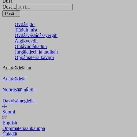
Uusâ
Uusâ...
Uusâ...
Ovdâsijđo
Tiäđuh mist
Ovdâsvástádâssyergih
Äigikyevdil
Ohtâvuotâtiäđuh
Jurgâleijeeh já tuulhah
Oppâmaterialkävppi
Anarâškielâ
an
Anarâškielâ
Nuõrttsääʹmǩiõll
Davvisámegiella
Suomi
English
Oppimateriaalikauppa
Čáládât