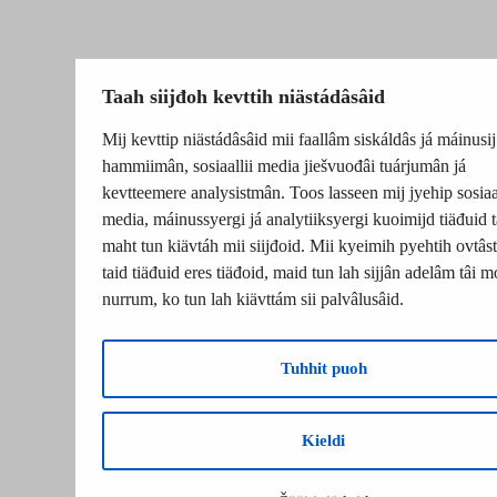
Taah siijđoh kevttih niästádâsâid
Mij kevttip niästádâsâid mii faallâm siskáldâs já máinusij
hammiimân, sosiaallii media jiešvuođâi tuárjumân já
kevtteemere analysistmân. Toos lasseen mij jyehip sosiaal
media, máinussyergi já analytiiksyergi kuoimijd tiäđuid t
maht tun kiävtáh mii siijđoid. Mii kyeimih pyehtih ovtâsti
taid tiäđuid eres tiäđoid, maid tun lah sijjân adelâm tâi m
nurrum, ko tun lah kiävttám sii palvâlusâid.
Tuhhit puoh
Kieldi