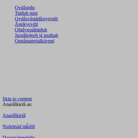
Ovdâsijđo
Tiäđuh mist
Ovdâsvástádâssyergih
Äigikyevdil
Ohtâvuotâtiäđuh
Jurgâleijeeh já tuulhah
Oppâmaterialkävppi
Skip to content
Anarâškielâ
an
Anarâškielâ
Nuõrttsääʹmǩiõll
Davvisámegiella