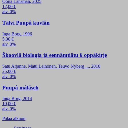
Oona Länsman, 2025
12,00
€
alv. 0%
Tälvi Puupâ kuvlân
Inga Borg, 1996
5,00
€
alv. 0%
Škoovlâ biologia já eennâmtiätu 6 oppâkirje
Satu Arjanne, Matti Leinonen, Teuvo Nyberg ..., 2010
25,00
€
alv. 0%
Puupâ máláseh
Inga Borg, 2014
10,00
€
alv. 0%
Palaa alkuun