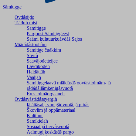
Sämitigge
Ovdâsijđo
Tiäđuh mist
Sämitigge
Pargoost Sämitiggeest
Säämi kulttuurkuávdáš Sajos
Miärádâstoohâm
Sämitige čuákkim
Stivrâ
Saavâjođetteijee
Lävdikodeh
Haldâttâh
Vaaljah
Sämitiggelaavâ miäldásâš oovtâsttoimâm- já
ráđádâllâmkenigâsvuotâ
Eres toimâorgaaneh
Ovdâsvástádâssyergih
Iäláttâsah, vuoigâdvuotâ já piirâs
Škovlim já oppâmateriaal
Kulttuur
Sämikielah
Sosiaal já tiervâsvuotâ
Aalmugijkoskâsâš pargo