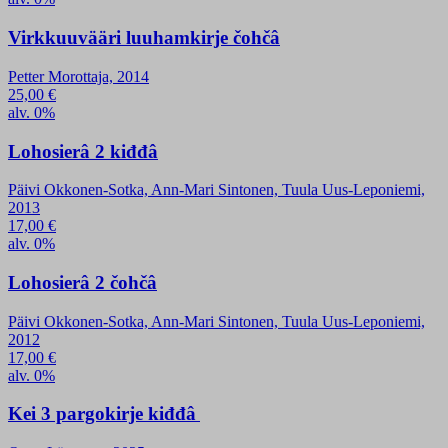
Virkkuuvääri luuhamkirje čohčâ
Petter Morottaja, 2014
25,00
€
alv. 0%
Lohosierâ 2 kiđđâ
Päivi Okkonen-Sotka, Ann-Mari Sintonen, Tuula Uus-Leponiemi,
2013
17,00
€
alv. 0%
Lohosierâ 2 čohčâ
Päivi Okkonen-Sotka, Ann-Mari Sintonen, Tuula Uus-Leponiemi,
2012
17,00
€
alv. 0%
Kei 3 pargokirje kiđđâ