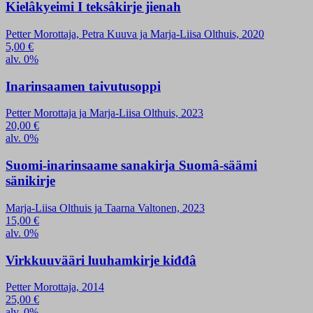
Kielâkyeimi I teksâkirje jienah
Petter Morottaja, Petra Kuuva ja Marja-Liisa Olthuis, 2020
5,00
€
alv. 0%
Inarinsaamen taivutusoppi
Petter Morottaja ja Marja-Liisa Olthuis, 2023
20,00
€
alv. 0%
Suomi-inarinsaame sanakirja Suomâ-säämi
sänikirje
Marja-Liisa Olthuis ja Taarna Valtonen, 2023
15,00
€
alv. 0%
Virkkuuvääri luuhamkirje kiđđâ
Petter Morottaja, 2014
25,00
€
alv. 0%