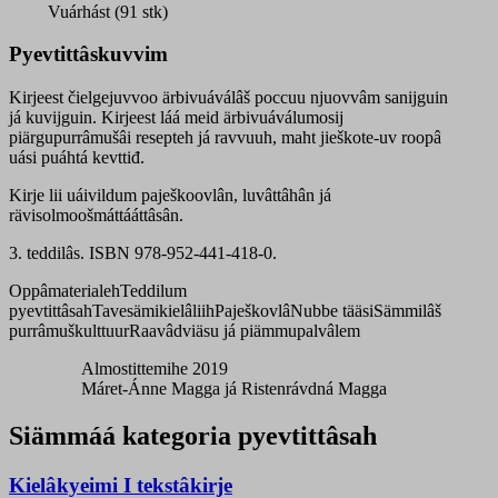
Vuárhást (91 stk)
Pyevtittâskuvvim
Kirjeest čielgejuvvoo ärbivuáválâš poccuu njuovvâm sanijguin
já kuvijguin. Kirjeest láá meid ärbivuáválumosij
piärgupurrâmušâi resepteh já ravvuuh, maht jieškote-uv roopâ
uási puáhtá kevttiđ.
Kirje lii uáivildum paješkoovlân, luvâttâhân já
rävisolmoošmáttááttâsân.
3. teddilâs. ISBN 978-952-441-418-0.
Oppâmaterialeh
Teddilum
pyevtittâsah
Tavesämikielâliih
Paješkovlâ
Nubbe tääsi
Sämmilâš
purrâmuškulttuur
Raavâdviäsu já piämmupalvâlem
Almostittemihe 2019
Máret-Ánne Magga já Ristenrávdná Magga
Siämmáá kategoria pyevtittâsah
Kielâkyeimi I tekstâkirje