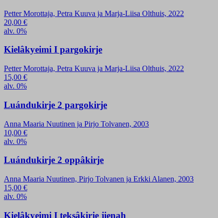
Petter Morottaja, Petra Kuuva ja Marja-Liisa Olthuis, 2022
20,00
€
alv. 0%
Kielâkyeimi I pargokirje
Petter Morottaja, Petra Kuuva ja Marja-Liisa Olthuis, 2022
15,00
€
alv. 0%
Luándukirje 2 pargokirje
Anna Maaria Nuutinen ja Pirjo Tolvanen, 2003
10,00
€
alv. 0%
Luándukirje 2 oppâkirje
Anna Maaria Nuutinen, Pirjo Tolvanen ja Erkki Alanen, 2003
15,00
€
alv. 0%
Kielâkyeimi I teksâkirje jienah