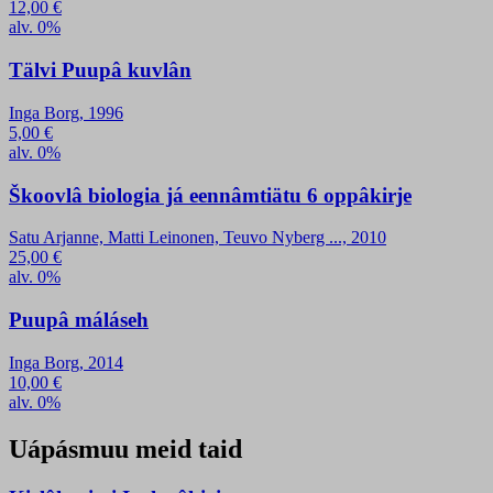
12,00
€
alv. 0%
Tälvi Puupâ kuvlân
Inga Borg, 1996
5,00
€
alv. 0%
Škoovlâ biologia já eennâmtiätu 6 oppâkirje
Satu Arjanne, Matti Leinonen, Teuvo Nyberg ..., 2010
25,00
€
alv. 0%
Puupâ máláseh
Inga Borg, 2014
10,00
€
alv. 0%
Uápásmuu meid taid