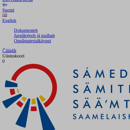
Suomi
English
Dokumenteh
Jurgâleijeeh já tuulhah
Oppâmaterialkävppi
Čáládât
Uástuskoori
0