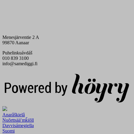
Menesjärventie 2 A
99870 Aanaar
Puhelinkuávdáš
010 839 3100
info@samediggi.fi
Digi- ja mainostoimisto Höyry Rovaniemi ja Oulu
Anarâškielâ
Nuõrttsääʹmǩiõll
Davvisámegiella
Suomi