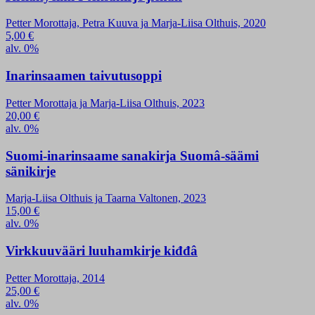
Petter Morottaja, Petra Kuuva ja Marja-Liisa Olthuis, 2020
5,00
€
alv. 0%
Inarinsaamen taivutusoppi
Petter Morottaja ja Marja-Liisa Olthuis, 2023
20,00
€
alv. 0%
Suomi-inarinsaame sanakirja Suomâ-säämi
sänikirje
Marja-Liisa Olthuis ja Taarna Valtonen, 2023
15,00
€
alv. 0%
Virkkuuvääri luuhamkirje kiđđâ
Petter Morottaja, 2014
25,00
€
alv. 0%