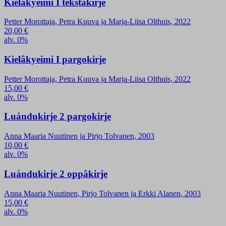
Kielâkyeimi I tekstâkirje
Petter Morottaja, Petra Kuuva ja Marja-Liisa Olthuis, 2022
20,00
€
alv. 0%
Kielâkyeimi I pargokirje
Petter Morottaja, Petra Kuuva ja Marja-Liisa Olthuis, 2022
15,00
€
alv. 0%
Luándukirje 2 pargokirje
Anna Maaria Nuutinen ja Pirjo Tolvanen, 2003
10,00
€
alv. 0%
Luándukirje 2 oppâkirje
Anna Maaria Nuutinen, Pirjo Tolvanen ja Erkki Alanen, 2003
15,00
€
alv. 0%