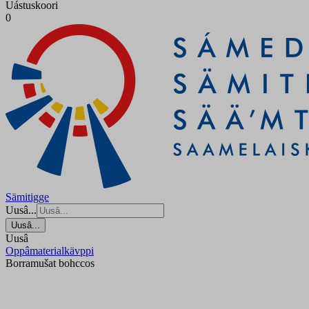
Uástuskoori
0
Sämitigge
Uusâ...
Uusâ...
Uusâ
Oppâmaterialkävppi
Borramušat bohccos