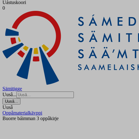
Uástuskoori
0
Sämitigge
Uusâ...
Uusâ...
Uusâ
Oppâmaterialkävppi
Buorre báimman 3 oppâkirje