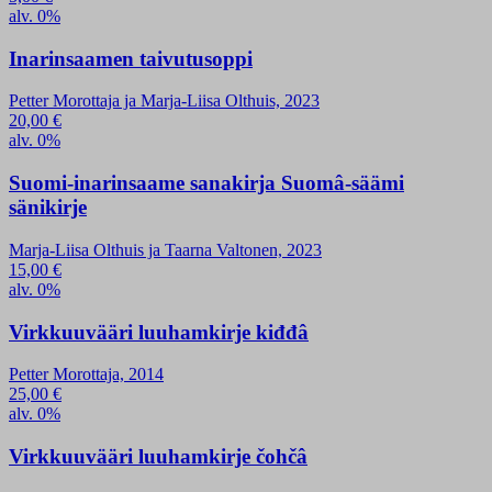
alv. 0%
Inarinsaamen taivutusoppi
Petter Morottaja ja Marja-Liisa Olthuis, 2023
20,00
€
alv. 0%
Suomi-inarinsaame sanakirja Suomâ-säämi
sänikirje
Marja-Liisa Olthuis ja Taarna Valtonen, 2023
15,00
€
alv. 0%
Virkkuuvääri luuhamkirje kiđđâ
Petter Morottaja, 2014
25,00
€
alv. 0%
Virkkuuvääri luuhamkirje čohčâ