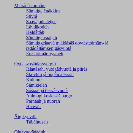
Miärádâstoohâm
Sämitige čuákkim
Stivrâ
Saavâjođetteijee
Lävdikodeh
Haldâttâh
Sämitige vaaljah
Sämitiggelaavâ miäldásâš oovtâsttoimâm- já
ráđádâllâmkenigâsvuotâ
Eres toimâorgaaneh
Ovdâsvástádâssyergih
Iäláttâsah, vuoigâdvuotâ já piirâs
Škovlim já oppâmateriaal
Kulttuur
Sämikielah
Sosiaal já tiervâsvuotâ
Aalmugijkoskâsâš pargo
Párnááh já nuorah
Haavah
Äigikyevdil
Tábáhtusah
Ohtâvuotâtiäđuh