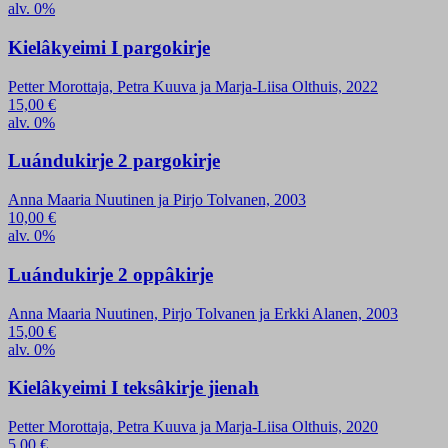
alv. 0%
Kielâkyeimi I pargokirje
Petter Morottaja, Petra Kuuva ja Marja-Liisa Olthuis, 2022
15,00
€
alv. 0%
Luándukirje 2 pargokirje
Anna Maaria Nuutinen ja Pirjo Tolvanen, 2003
10,00
€
alv. 0%
Luándukirje 2 oppâkirje
Anna Maaria Nuutinen, Pirjo Tolvanen ja Erkki Alanen, 2003
15,00
€
alv. 0%
Kielâkyeimi I teksâkirje jienah
Petter Morottaja, Petra Kuuva ja Marja-Liisa Olthuis, 2020
5,00
€