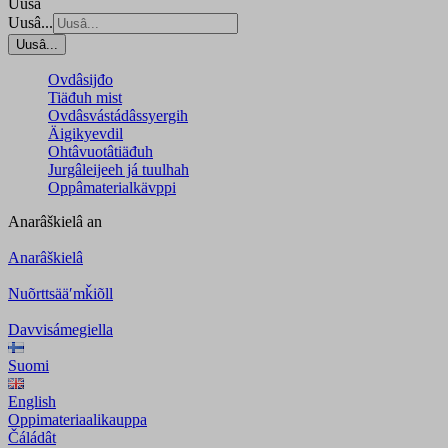
Uusâ
Uusâ...
Uusâ...
Ovdâsijđo
Tiäđuh mist
Ovdâsvástádâssyergih
Äigikyevdil
Ohtâvuotâtiäđuh
Jurgâleijeeh já tuulhah
Oppâmaterialkävppi
Anarâškielâ
an
Anarâškielâ
Nuõrttsääʹmǩiõll
Davvisámegiella
Suomi
English
Oppimateriaalikauppa
Čáládât