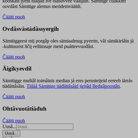
kooskâst jyehi niäljád ive olášuvvee vaaljâin. Sämitige čuákkim
oovdâst Sämitige alemus meridemvääldi.
Čääiti puoh
Ovdâsvástádâssyergih
Sämitiggeest mij porgâp oles sämiaalmug pyerrin, vâi sämikielâin já
-kulttuurist ličij eellimsaje meid puátteevuođâst.
Čääiti puoh
Äigikyevdil
Sämitigge muštâl toimâinis median já eres perusteijeid eereeb iärrás
tiäđáttâsâin.
Tiiláá Sämitige tiäđáttâsâid jieijâd šleđgâpoostân
.
Čääiti puoh
Ohtâvuotâtiäđuh
Čääiti puoh
Uusâ...
Uusâ...