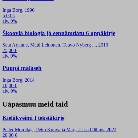
Inga Borg, 1996
5,00
€
alv. 0%
Škoovlâ biologia já eennâmtiätu 6 oppâkirje
Satu Arjanne, Matti Leinonen, Teuvo Nyberg ..., 2010
25,00
€
alv. 0%
Puupâ máláseh
Inga Borg, 2014
10,00
€
alv. 0%
Uápásmuu meid taid
Kielâkyeimi I tekstâkirje
Petter Morottaja, Petra Kuuva ja Marja-Liisa Olthuis, 2022
20,00
€