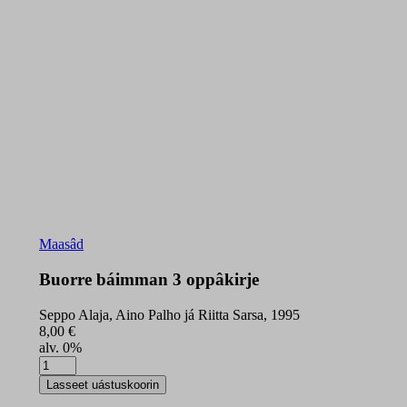
Maasâd
Buorre báimman 3 oppâkirje
Seppo Alaja, Aino Palho já Riitta Sarsa, 1995
8,00
€
alv. 0%
Buorre
báimman
Lasseet uástuskoorin
3