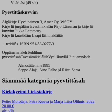
oppâkirje
Vuárhást (49 stk)
quantity
Pyevtittâskuvvim
Algâkirje Hyvä paimen 3, Amer Oy, WSOY.
Kirje lii jurgâlâm tavesämikielân Pirjo Länsman já kirje lii
kuvvim Jukka Lemmetty.
Kirje lii kuástidâm Laapi läänihaldâttâs
1. teddilâs. ISBN 951-53-0277-3.
Oppâmaterialeh
Teddilum
pyevtittâsah
Tavesämikielâliih
Vyeliškovlâ
Uáinuamnâseh
Almostittemihe1995
Seppo Alaja, Aino Palho já Riitta Sarsa
Siämmáá kategoria pyevtittâsah
Kielâkyeimi I tekstâkirje
Petter Morottaja, Petra Kuuva ja Marja-Liisa Olthuis, 2022
20,00
€
alv. 0%