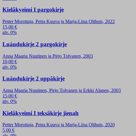
Kielâkyeimi I pargokirje
Petter Morottaja, Petra Kuuva ja Marja-Liisa Olthuis, 2022
15,00
€
alv. 0%
Luándukirje 2 pargokirje
Anna Maaria Nuutinen ja Pirjo Tolvanen, 2003
10,00
€
alv. 0%
Luándukirje 2 oppâkirje
Anna Maaria Nuutinen, Pirjo Tolvanen ja Erkki Alanen, 2003
15,00
€
alv. 0%
Kielâkyeimi I teksâkirje jienah
Petter Morottaja, Petra Kuuva ja Marja-Liisa Olthuis, 2020
5,00
€
alv. 0%