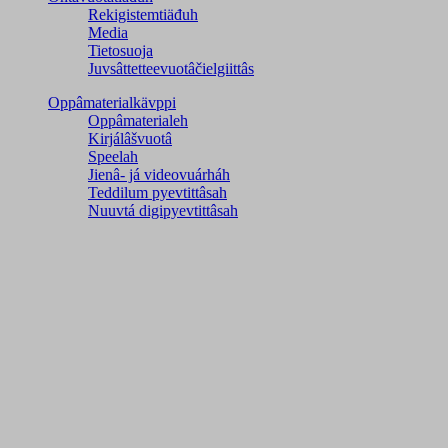
Rekigistemtiäđuh
Media
Tietosuoja
Juvsâttetteevuotâčielgiittâs
Oppâmaterialkävppi
Oppâmaterialeh
Kirjálâšvuotâ
Speelah
Jienâ- já videovuárháh
Teddilum pyevtittâsah
Nuuvtá digipyevtittâsah