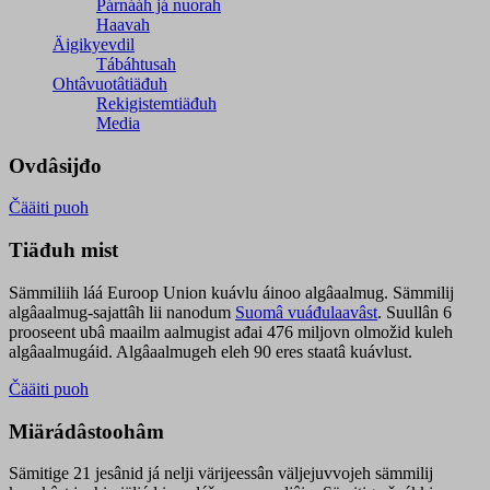
Párnááh já nuorah
Haavah
Äigikyevdil
Tábáhtusah
Ohtâvuotâtiäđuh
Rekigistemtiäđuh
Media
Ovdâsijđo
Čääiti puoh
Tiäđuh mist
Sämmiliih láá Euroop Union kuávlu áinoo algâaalmug. Sämmilij
algâaalmug-sajattâh lii nanodum
Suomâ vuáđulaavâst
. Suullân 6
prooseent ubâ maailm aalmugist ađai 476 miljovn olmožid kuleh
algâaalmugáid. Algâaalmugeh eleh 90 eres staatâ kuávlust.
Čääiti puoh
Miärádâstoohâm
Sämitige 21 jesânid já nelji värijeessân väljejuvvojeh sämmilij