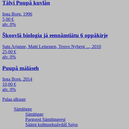
Tälvi Puupâ kuvlân
Inga Borg, 1996
5,00
€
alv. 0%
Škoovlâ biologia já eennâmtiätu 6 oppâkirje
Satu Arjanne, Matti Leinonen, Teuvo Nyberg ..., 2010
25,00
€
alv. 0%
Puupâ máláseh
Inga Borg, 2014
10,00
€
alv. 0%
Palaa alkuun
Sämitigge
Sämitigge
Pargoost Sämitiggeest
Säämi kulttuurkuávdáš Sajos