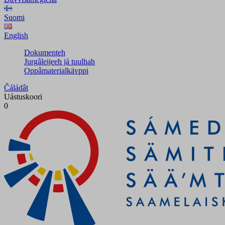
Suomi
English
Dokumenteh
Jurgâleijeeh já tuulhah
Oppâmaterialkävppi
Čáládât
Uástuskoori
0