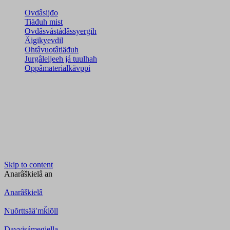
Ovdâsijđo
Tiäđuh mist
Ovdâsvástádâssyergih
Äigikyevdil
Ohtâvuotâtiäđuh
Jurgâleijeeh já tuulhah
Oppâmaterialkävppi
Skip to content
Anarâškielâ
an
Anarâškielâ
Nuõrttsääʹmǩiõll
Davvisámegiella