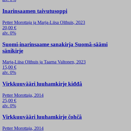
Inarinsaamen taivutusoppi
Petter Morottaja ja Marja-Liisa Olthuis, 2023
20,00
€
alv. 0%
Suomi-inarinsaame sanakirja Suomâ-säämi
sänikirje
Marja-Liisa Olthuis ja Taarna Valtonen, 2023
15,00
€
alv. 0%
Virkkuuvääri luuhamkirje kiđđâ
Petter Morottaja, 2014
25,00
€
alv. 0%
Virkkuuvääri luuhamkirje čohčâ
Petter Morottaja, 2014