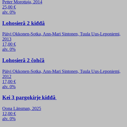
Petter Morottaja, 2014
25,00
€
alv. 0%
Lohosierâ 2 kiđđâ
Päivi Okkonen-Sotka, Ann-Mari Sintonen, Tuula Uus-Leponiemi,
2013
17,00
€
alv. 0%
Lohosierâ 2 čohčâ
Päivi Okkonen-Sotka, Ann-Mari Sintonen, Tuula Uus-Leponiemi,
2012
17,00
€
alv. 0%
Kei 3 pargokirje kiđđâ
Oona Länsman, 2025
12,00
€
alv. 0%