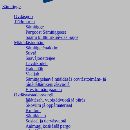
Sämitigge
Ovdâsijđo
Tiäđuh mist
Sämitigge
Pargoost Sämitiggeest
Säämi kulttuurkuávdáš Sajos
Miärádâstoohâm
Sämitige čuákkim
Stivrâ
Saavâjođetteijee
Lävdikodeh
Haldâttâh
Vaaljah
Sämitiggelaavâ miäldásâš oovtâsttoimâm- já
ráđádâllâmkenigâsvuotâ
Eres toimâorgaaneh
Ovdâsvástádâssyergih
Iäláttâsah, vuoigâdvuotâ já piirâs
Škovlim já oppâmateriaal
Kulttuur
Sämikielah
Sosiaal já tiervâsvuotâ
Aalmugijkoskâsâš pargo