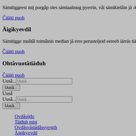
Sämitiggeest mij porgâp oles sämiaalmug pyerrin, vâi sämikielâin já -ku
Čääiti puoh
Äigikyevdil
Sämitigge muštâl toimâinis median já eres perusteijeid eereeb iärrás ti
Čääiti puoh
Ohtâvuotâtiäđuh
Čääiti puoh
Uusâ...
Uusâ...
Uusâ
Uusâ...
Uusâ...
Ovdâsijđo
Tiäđuh mist
Ovdâsvástádâssyergih
Äigikyevdil