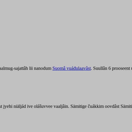
aalmug-sajattâh lii nanodum
Suomâ vuáđulaavâst
. Suullân 6 prooseent
âst jyehi niäljád ive olášuvvee vaaljâin. Sämitige čuákkim oovdâst Säm