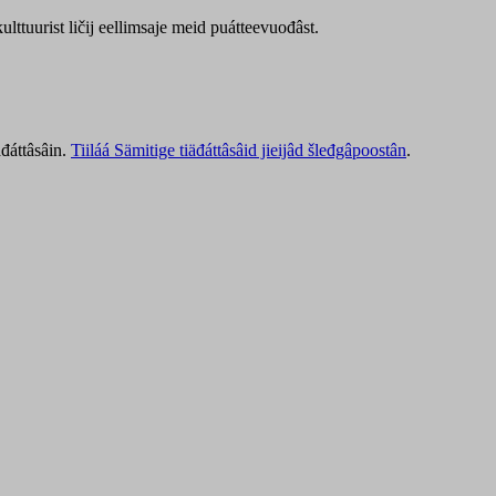
lttuurist ličij eellimsaje meid puátteevuođâst.
äđáttâsâin.
Tiiláá Sämitige tiäđáttâsâid jieijâd šleđgâpoostân
.