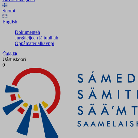
Suomi
English
Dokumenteh
Jurgâleijeeh já tuulhah
Oppâmaterialkävppi
Čáládât
Uástuskoori
0