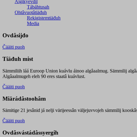
Äigikyevdil
Tábáhtusah
Ohtâvuotâtiäđuh
Rekigistemtiäđuh
Media
Ovdâsijđo
Čääiti puoh
Tiäđuh mist
Sämmiliih láá Euroop Union kuávlu áinoo algâaalmug. Sämmilij algâ
Algâaalmugeh eleh 90 eres staatâ kuávlust.
Čääiti puoh
Miärádâstoohâm
Sämitige 21 jesânid já nelji värijeessân väljejuvvojeh sämmilij koosk
Čääiti puoh
Ovdâsvástádâssyergih