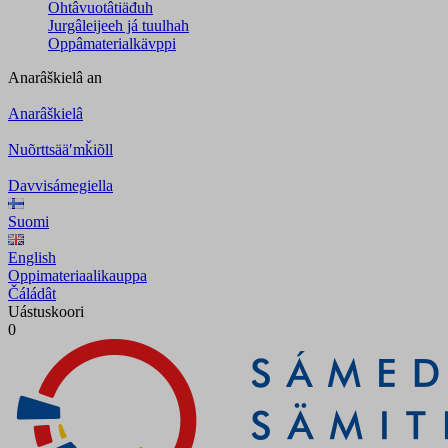
Ohtâvuotâtiäđuh
Jurgâleijeeh já tuulhah
Oppâmaterialkävppi
Anarâškielâ
an
Anarâškielâ
Nuõrttsääʹmǩiõll
Davvisámegiella
Suomi
English
Oppimateriaalikauppa
Čáládât
Uástuskoori
0