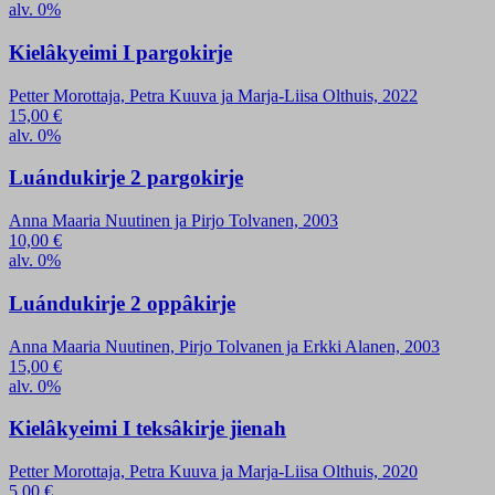
alv. 0%
Kielâkyeimi I pargokirje
Petter Morottaja, Petra Kuuva ja Marja-Liisa Olthuis, 2022
15,00
€
alv. 0%
Luándukirje 2 pargokirje
Anna Maaria Nuutinen ja Pirjo Tolvanen, 2003
10,00
€
alv. 0%
Luándukirje 2 oppâkirje
Anna Maaria Nuutinen, Pirjo Tolvanen ja Erkki Alanen, 2003
15,00
€
alv. 0%
Kielâkyeimi I teksâkirje jienah
Petter Morottaja, Petra Kuuva ja Marja-Liisa Olthuis, 2020
5,00
€