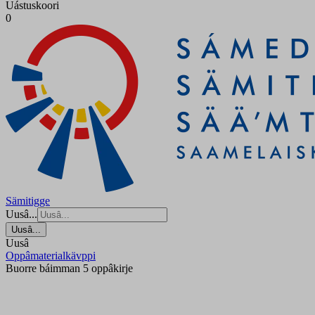
Uástuskoori
0
Sämitigge
Uusâ...
Uusâ...
Uusâ
Oppâmaterialkävppi
Buorre báimman 5 oppâkirje