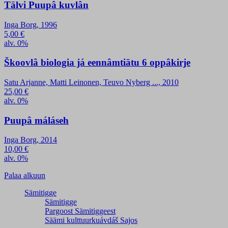
Tälvi Puupâ kuvlân
Inga Borg, 1996
5,00
€
alv. 0%
Škoovlâ biologia já eennâmtiätu 6 oppâkirje
Satu Arjanne, Matti Leinonen, Teuvo Nyberg ..., 2010
25,00
€
alv. 0%
Puupâ máláseh
Inga Borg, 2014
10,00
€
alv. 0%
Palaa alkuun
Sämitigge
Sämitigge
Pargoost Sämitiggeest
Säämi kulttuurkuávdáš Sajos