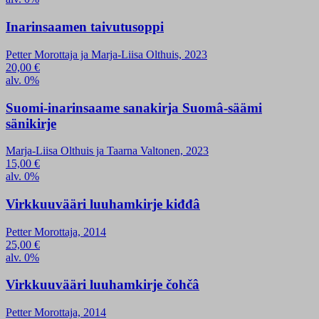
Inarinsaamen taivutusoppi
Petter Morottaja ja Marja-Liisa Olthuis, 2023
20,00
€
alv. 0%
Suomi-inarinsaame sanakirja Suomâ-säämi
sänikirje
Marja-Liisa Olthuis ja Taarna Valtonen, 2023
15,00
€
alv. 0%
Virkkuuvääri luuhamkirje kiđđâ
Petter Morottaja, 2014
25,00
€
alv. 0%
Virkkuuvääri luuhamkirje čohčâ
Petter Morottaja, 2014