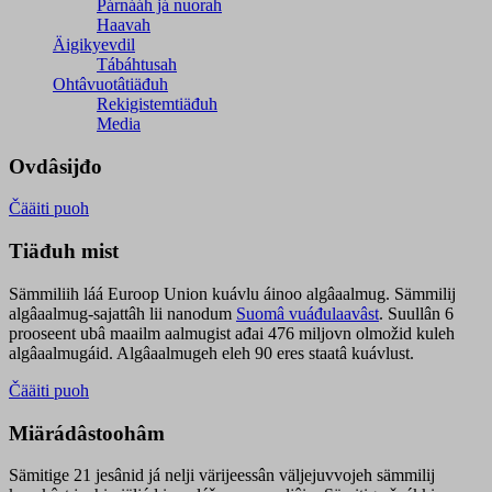
Párnááh já nuorah
Haavah
Äigikyevdil
Tábáhtusah
Ohtâvuotâtiäđuh
Rekigistemtiäđuh
Media
Ovdâsijđo
Čääiti puoh
Tiäđuh mist
Sämmiliih láá Euroop Union kuávlu áinoo algâaalmug. Sämmilij
algâaalmug-sajattâh lii nanodum
Suomâ vuáđulaavâst
. Suullân 6
prooseent ubâ maailm aalmugist ađai 476 miljovn olmožid kuleh
algâaalmugáid. Algâaalmugeh eleh 90 eres staatâ kuávlust.
Čääiti puoh
Miärádâstoohâm
Sämitige 21 jesânid já nelji värijeessân väljejuvvojeh sämmilij