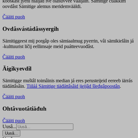
kooskâst jyehi niäljád ive olášuvvee vaaljâin. Sämitige čuákkim
oovdâst Sämitige alemus meridemvääldi.
Čääiti puoh
Ovdâsvástádâssyergih
Sämitiggeest mij porgâp oles sämiaalmug pyerrin, vâi sämikielâin já
-kulttuurist ličij eellimsaje meid puátteevuođâst.
Čääiti puoh
Äigikyevdil
Sämitigge muštâl toimâinis median já eres perusteijeid eereeb iärrás
tiäđáttâsâin.
Tiiláá Sämitige tiäđáttâsâid jieijâd šleđgâpoostân
.
Čääiti puoh
Ohtâvuotâtiäđuh
Čääiti puoh
Uusâ...
Uusâ...