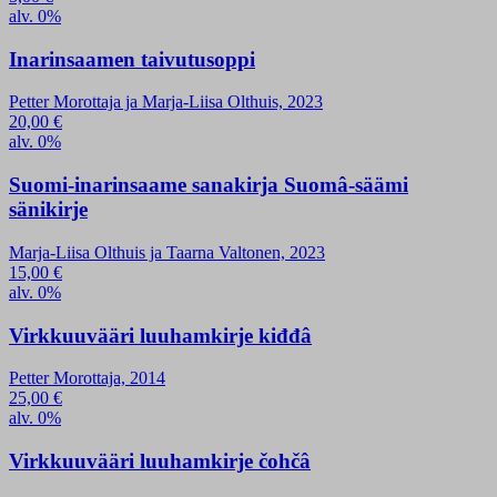
alv. 0%
Inarinsaamen taivutusoppi
Petter Morottaja ja Marja-Liisa Olthuis, 2023
20,00
€
alv. 0%
Suomi-inarinsaame sanakirja Suomâ-säämi
sänikirje
Marja-Liisa Olthuis ja Taarna Valtonen, 2023
15,00
€
alv. 0%
Virkkuuvääri luuhamkirje kiđđâ
Petter Morottaja, 2014
25,00
€
alv. 0%
Virkkuuvääri luuhamkirje čohčâ