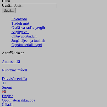
Uusâ
Uusâ...
Uusâ...
Ovdâsijđo
Tiäđuh mist
Ovdâsvástádâssyergih
Äigikyevdil
Ohtâvuotâtiäđuh
Jurgâleijeeh já tuulhah
Oppâmaterialkävppi
Anarâškielâ
an
Anarâškielâ
Nuõrttsääʹmǩiõll
Davvisámegiella
Suomi
English
Oppimateriaalikauppa
Čáládât