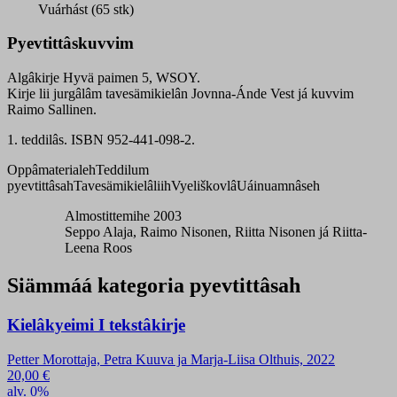
oppâkirje
Vuárhást (65 stk)
quantity
Pyevtittâskuvvim
Algâkirje Hyvä paimen 5, WSOY.
Kirje lii jurgâlâm tavesämikielân Jovnna-Ánde Vest já kuvvim
Raimo Sallinen.
1.
teddilâs. ISBN 952-441-098-2.
Oppâmaterialeh
Teddilum
pyevtittâsah
Tavesämikielâliih
Vyeliškovlâ
Uáinuamnâseh
Almostittemihe 2003
Seppo Alaja, Raimo Nisonen, Riitta Nisonen já Riitta-
Leena Roos
Siämmáá kategoria pyevtittâsah
Kielâkyeimi I tekstâkirje
Petter Morottaja, Petra Kuuva ja Marja-Liisa Olthuis, 2022
20,00
€
alv. 0%