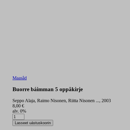
Maasâd
Buorre báimman 5 oppâkirje
Seppo Alaja, Raimo Nisonen, Riitta Nisonen ..., 2003
8,00
€
alv. 0%
Buorre
báimman
Lasseet uástuskoorin
5