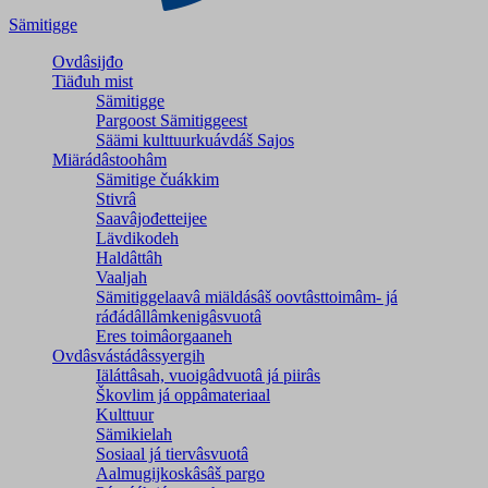
Sämitigge
Ovdâsijđo
Tiäđuh mist
Sämitigge
Pargoost Sämitiggeest
Säämi kulttuurkuávdáš Sajos
Miärádâstoohâm
Sämitige čuákkim
Stivrâ
Saavâjođetteijee
Lävdikodeh
Haldâttâh
Vaaljah
Sämitiggelaavâ miäldásâš oovtâsttoimâm- já
ráđádâllâmkenigâsvuotâ
Eres toimâorgaaneh
Ovdâsvástádâssyergih
Iäláttâsah, vuoigâdvuotâ já piirâs
Škovlim já oppâmateriaal
Kulttuur
Sämikielah
Sosiaal já tiervâsvuotâ
Aalmugijkoskâsâš pargo