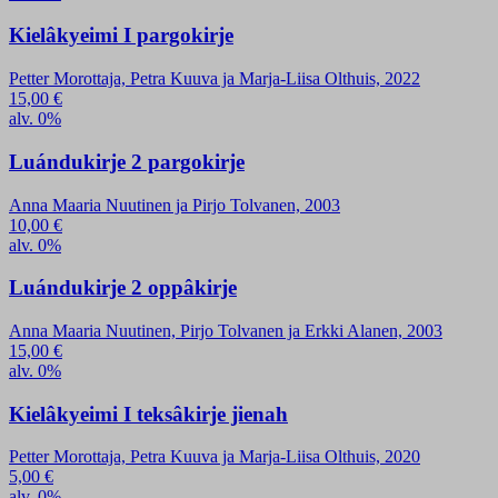
Kielâkyeimi I pargokirje
Petter Morottaja, Petra Kuuva ja Marja-Liisa Olthuis, 2022
15,00
€
alv. 0%
Luándukirje 2 pargokirje
Anna Maaria Nuutinen ja Pirjo Tolvanen, 2003
10,00
€
alv. 0%
Luándukirje 2 oppâkirje
Anna Maaria Nuutinen, Pirjo Tolvanen ja Erkki Alanen, 2003
15,00
€
alv. 0%
Kielâkyeimi I teksâkirje jienah
Petter Morottaja, Petra Kuuva ja Marja-Liisa Olthuis, 2020
5,00
€
alv. 0%