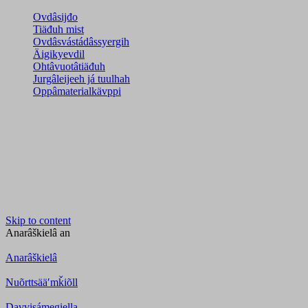
Ovdâsijđo
Tiäđuh mist
Ovdâsvástádâssyergih
Äigikyevdil
Ohtâvuotâtiäđuh
Jurgâleijeeh já tuulhah
Oppâmaterialkävppi
Skip to content
Anarâškielâ
an
Anarâškielâ
Nuõrttsääʹmǩiõll
Davvisámegiella