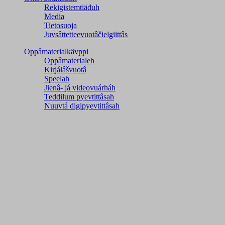
Rekigistemtiäđuh
Media
Tietosuoja
Juvsâttetteevuotâčielgiittâs
Oppâmaterialkävppi
Oppâmaterialeh
Kirjálâšvuotâ
Speelah
Jienâ- já videovuárháh
Teddilum pyevtittâsah
Nuuvtá digipyevtittâsah