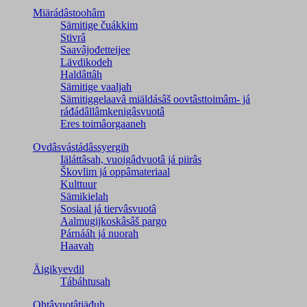
Miärádâstoohâm
Sämitige čuákkim
Stivrâ
Saavâjođetteijee
Lävdikodeh
Haldâttâh
Sämitige vaaljah
Sämitiggelaavâ miäldásâš oovtâsttoimâm- já
ráđádâllâmkenigâsvuotâ
Eres toimâorgaaneh
Ovdâsvástádâssyergih
Iäláttâsah, vuoigâdvuotâ já piirâs
Škovlim já oppâmateriaal
Kulttuur
Sämikielah
Sosiaal já tiervâsvuotâ
Aalmugijkoskâsâš pargo
Párnááh já nuorah
Haavah
Äigikyevdil
Tábáhtusah
Ohtâvuotâtiäđuh