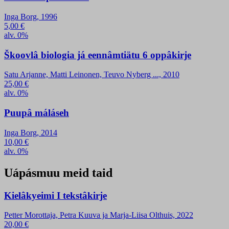
Inga Borg, 1996
5,00
€
alv. 0%
Škoovlâ biologia já eennâmtiätu 6 oppâkirje
Satu Arjanne, Matti Leinonen, Teuvo Nyberg ..., 2010
25,00
€
alv. 0%
Puupâ máláseh
Inga Borg, 2014
10,00
€
alv. 0%
Uápásmuu meid taid
Kielâkyeimi I tekstâkirje
Petter Morottaja, Petra Kuuva ja Marja-Liisa Olthuis, 2022
20,00
€