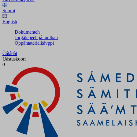
Suomi
English
Dokumenteh
Jurgâleijeeh já tuulhah
Oppâmaterialkävppi
Čáládât
Uástuskoori
0