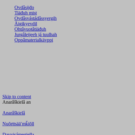
Ovdâsijđo
Tiäđuh mist
Ovdâsvástádâssyergih
Äigikyevdil
Ohtâvuotâtiäđuh
Jurgâleijeeh já tuulhah
Oppâmaterialkävppi
Skip to content
Anarâškielâ
an
Anarâškielâ
Nuõrttsääʹmǩiõll
Davvisámegiella