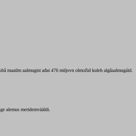
 ubâ maailm aalmugist ađai 476 miljovn olmožid kuleh algâaalmugáid.
itige alemus meridemvääldi.