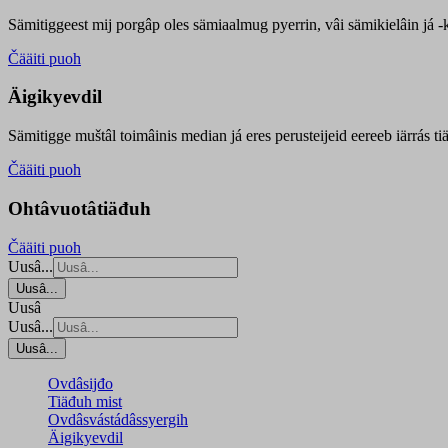
Sämitiggeest mij porgâp oles sämiaalmug pyerrin, vâi sämikielâin já -ku
Čääiti puoh
Äigikyevdil
Sämitigge muštâl toimâinis median já eres perusteijeid eereeb iärrás ti
Čääiti puoh
Ohtâvuotâtiäđuh
Čääiti puoh
Uusâ...
Uusâ...
Uusâ
Uusâ...
Uusâ...
Ovdâsijđo
Tiäđuh mist
Ovdâsvástádâssyergih
Äigikyevdil