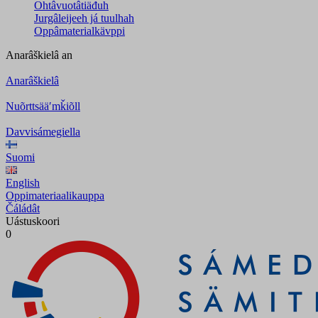
Ohtâvuotâtiäđuh
Jurgâleijeeh já tuulhah
Oppâmaterialkävppi
Anarâškielâ
an
Anarâškielâ
Nuõrttsääʹmǩiõll
Davvisámegiella
Suomi
English
Oppimateriaalikauppa
Čáládât
Uástuskoori
0