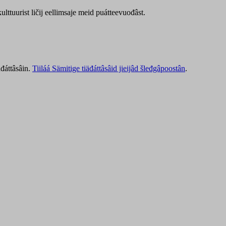
lttuurist ličij eellimsaje meid puátteevuođâst.
äđáttâsâin.
Tiiláá Sämitige tiäđáttâsâid jieijâd šleđgâpoostân
.