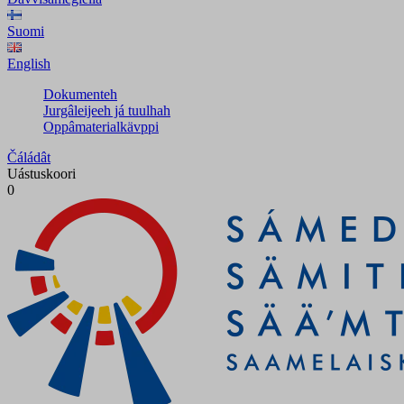
Suomi
English
Dokumenteh
Jurgâleijeeh já tuulhah
Oppâmaterialkävppi
Čáládât
Uástuskoori
0