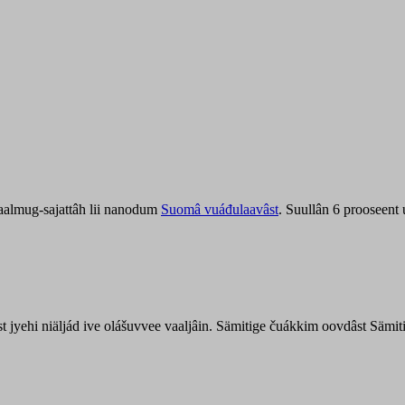
aalmug-sajattâh lii nanodum
Suomâ vuáđulaavâst
. Suullân 6 prooseent
âst jyehi niäljád ive olášuvvee vaaljâin. Sämitige čuákkim oovdâst Säm