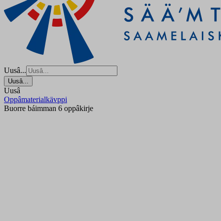
Uusâ...
Uusâ...
Uusâ
Oppâmaterialkävppi
Buorre báimman 6 oppâkirje