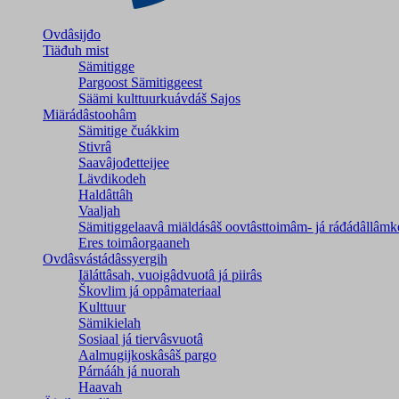
Ovdâsijđo
Tiäđuh mist
Sämitigge
Pargoost Sämitiggeest
Säämi kulttuurkuávdáš Sajos
Miärádâstoohâm
Sämitige čuákkim
Stivrâ
Saavâjođetteijee
Lävdikodeh
Haldâttâh
Vaaljah
Sämitiggelaavâ miäldásâš oovtâsttoimâm- já ráđádâllâmk
Eres toimâorgaaneh
Ovdâsvástádâssyergih
Iäláttâsah, vuoigâdvuotâ já piirâs
Škovlim já oppâmateriaal
Kulttuur
Sämikielah
Sosiaal já tiervâsvuotâ
Aalmugijkoskâsâš pargo
Párnááh já nuorah
Haavah