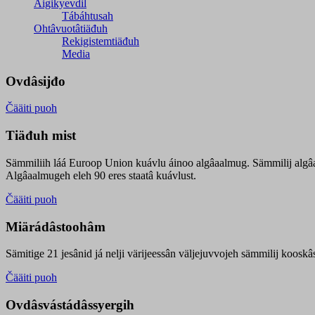
Äigikyevdil
Tábáhtusah
Ohtâvuotâtiäđuh
Rekigistemtiäđuh
Media
Ovdâsijđo
Čääiti puoh
Tiäđuh mist
Sämmiliih láá Euroop Union kuávlu áinoo algâaalmug. Sämmilij algâ
Algâaalmugeh eleh 90 eres staatâ kuávlust.
Čääiti puoh
Miärádâstoohâm
Sämitige 21 jesânid já nelji värijeessân väljejuvvojeh sämmilij koosk
Čääiti puoh
Ovdâsvástádâssyergih