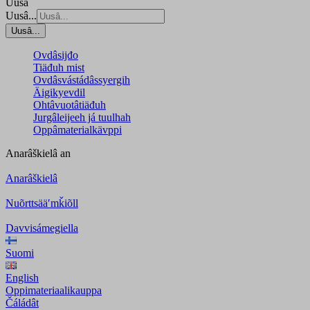
Uusâ
Uusâ...
Uusâ...
Ovdâsijđo
Tiäđuh mist
Ovdâsvástádâssyergih
Äigikyevdil
Ohtâvuotâtiäđuh
Jurgâleijeeh já tuulhah
Oppâmaterialkävppi
Anarâškielâ
an
Anarâškielâ
Nuõrttsääʹmǩiõll
Davvisámegiella
Suomi
English
Oppimateriaalikauppa
Čáládât