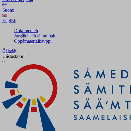
Suomi
English
Dokumenteh
Jurgâleijeeh já tuulhah
Oppâmaterialkävppi
Čáládât
Uástuskoori
0