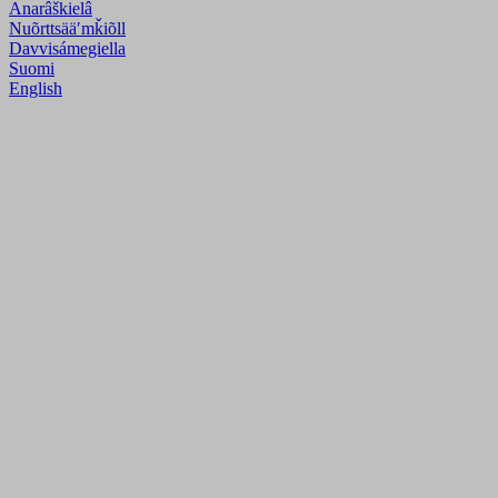
Anarâškielâ
Nuõrttsääʹmǩiõll
Davvisámegiella
Suomi
English