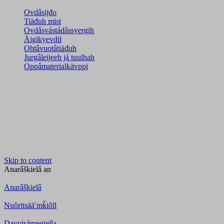
Ovdâsijđo
Tiäđuh mist
Ovdâsvástádâssyergih
Äigikyevdil
Ohtâvuotâtiäđuh
Jurgâleijeeh já tuulhah
Oppâmaterialkävppi
Skip to content
Anarâškielâ
an
Anarâškielâ
Nuõrttsääʹmǩiõll
Davvisámegiella