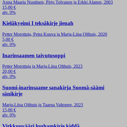
Anna Maaria Nuutinen, Pirjo Tolvanen ja Erkki Alanen, 2003
15,00
€
alv. 0%
Kielâkyeimi I teksâkirje jienah
Petter Morottaja, Petra Kuuva ja Marja-Liisa Olthuis, 2020
5,00
€
alv. 0%
Inarinsaamen taivutusoppi
Petter Morottaja ja Marja-Liisa Olthuis, 2023
20,00
€
alv. 0%
Suomi-inarinsaame sanakirja Suomâ-säämi
sänikirje
Marja-Liisa Olthuis ja Taarna Valtonen, 2023
15,00
€
alv. 0%
Virkkuuvääri luuhamkirje kiđđâ