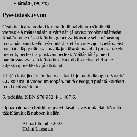
quantity
Vuárhást (196 stk)
Pyevtittâskuvvim
Cealkke dearvvuođaid kirjeráiđu lii uáivildum sämikielâ
viereskielâ máttááttâsân luvâttâhân já rävisolmoošmáttááttâsân.
Rááiđu nube uásist kiärdup genetiv-akkusativ sehe uápásmup
motomáid sämikielâ jiešvuođáid já ettâmvuovvijd. Kielâoopâst
máttááttâllâp parâttesstaavvâl- já kiäsásâmveerbâi preesens sehe
preteriti, perfekt já pluskvamperfekt. Máttááttâllâp meid
parâttesstaavvâl- já kiäsásâmsubstantivij sajehaamijd sehe
adjektivij predikativ já attribuut.
Kiirján kulá jienâvuárkká, mast láá kirje puoh dialogeh. Vuárhá
CD-skiärru lii vuobdum loopân, mutâ dialogijd puáhtá kuldâliđ
meid nettivuárkkán.
5. teddilâs. ISBN 978-952-441-487-6.
Oppâmaterialeh
Teddilum pyevtittâsah
Tavesämikielâliih
Nubbe
tääsi
Sämikielâ nubben kiellân
Almostittemihe 2023
Helmi Länsman