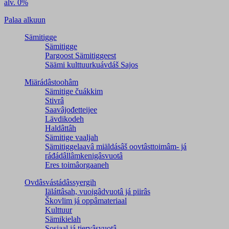
alv. 0%
Palaa alkuun
Sämitigge
Sämitigge
Pargoost Sämitiggeest
Säämi kulttuurkuávdáš Sajos
Miärádâstoohâm
Sämitige čuákkim
Stivrâ
Saavâjođetteijee
Lävdikodeh
Haldâttâh
Sämitige vaaljah
Sämitiggelaavâ miäldásâš oovtâsttoimâm- já
ráđádâllâmkenigâsvuotâ
Eres toimâorgaaneh
Ovdâsvástádâssyergih
Iäláttâsah, vuoigâdvuotâ já piirâs
Škovlim já oppâmateriaal
Kulttuur
Sämikielah
Sosiaal já tiervâsvuotâ