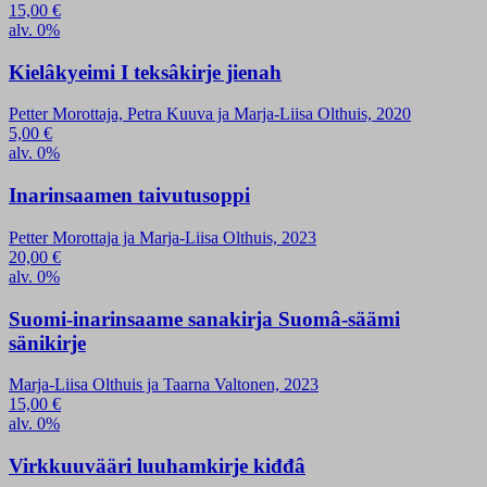
15,00
€
alv. 0%
Kielâkyeimi I teksâkirje jienah
Petter Morottaja, Petra Kuuva ja Marja-Liisa Olthuis, 2020
5,00
€
alv. 0%
Inarinsaamen taivutusoppi
Petter Morottaja ja Marja-Liisa Olthuis, 2023
20,00
€
alv. 0%
Suomi-inarinsaame sanakirja Suomâ-säämi
sänikirje
Marja-Liisa Olthuis ja Taarna Valtonen, 2023
15,00
€
alv. 0%
Virkkuuvääri luuhamkirje kiđđâ