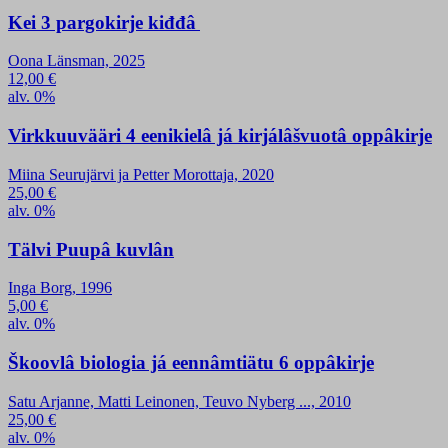
Kei 3 pargokirje kiđđâ
Oona Länsman, 2025
12,00
€
alv. 0%
Virkkuuvääri 4 eenikielâ já kirjálâšvuotâ oppâkirje
Miina Seurujärvi ja Petter Morottaja, 2020
25,00
€
alv. 0%
Tälvi Puupâ kuvlân
Inga Borg, 1996
5,00
€
alv. 0%
Škoovlâ biologia já eennâmtiätu 6 oppâkirje
Satu Arjanne, Matti Leinonen, Teuvo Nyberg ..., 2010
25,00
€
alv. 0%