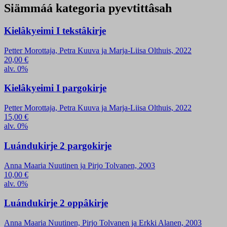
Siämmáá kategoria pyevtittâsah
Kielâkyeimi I tekstâkirje
Petter Morottaja, Petra Kuuva ja Marja-Liisa Olthuis, 2022
20,00
€
alv. 0%
Kielâkyeimi I pargokirje
Petter Morottaja, Petra Kuuva ja Marja-Liisa Olthuis, 2022
15,00
€
alv. 0%
Luándukirje 2 pargokirje
Anna Maaria Nuutinen ja Pirjo Tolvanen, 2003
10,00
€
alv. 0%
Luándukirje 2 oppâkirje
Anna Maaria Nuutinen, Pirjo Tolvanen ja Erkki Alanen, 2003