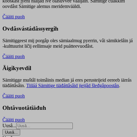
kooskâst jyehi niäljád ive olášuvvee vaaljâin. Sämitige čuákkim
oovdâst Sämitige alemus meridemvääldi.
Čääiti puoh
Ovdâsvástádâssyergih
Sämitiggeest mij porgâp oles sämiaalmug pyerrin, vâi sämikielâin já
-kulttuurist ličij eellimsaje meid puátteevuođâst.
Čääiti puoh
Äigikyevdil
Sämitigge muštâl toimâinis median já eres perusteijeid eereeb iärrás
tiäđáttâsâin.
Tiiláá Sämitige tiäđáttâsâid jieijâd šleđgâpoostân
.
Čääiti puoh
Ohtâvuotâtiäđuh
Čääiti puoh
Uusâ...
Uusâ...