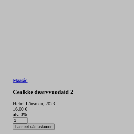
Maasâd
Cealkke dearvvuođaid 2
Helmi Länsman, 2023
16,00
€
alv. 0%
Cealkke
dearvvuođaid
Lasseet uástuskoorin
2