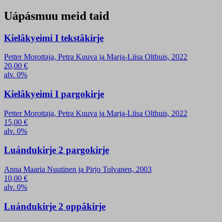
Uápásmuu meid taid
Kielâkyeimi I tekstâkirje
Petter Morottaja, Petra Kuuva ja Marja-Liisa Olthuis, 2022
20,00
€
alv. 0%
Kielâkyeimi I pargokirje
Petter Morottaja, Petra Kuuva ja Marja-Liisa Olthuis, 2022
15,00
€
alv. 0%
Luándukirje 2 pargokirje
Anna Maaria Nuutinen ja Pirjo Tolvanen, 2003
10,00
€
alv. 0%
Luándukirje 2 oppâkirje