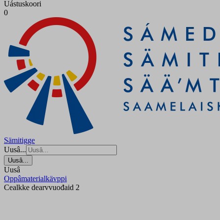
Uástuskoori
0
Sämitigge
Uusâ...
Uusâ...
Uusâ
Oppâmaterialkävppi
Cealkke dearvvuođaid 2