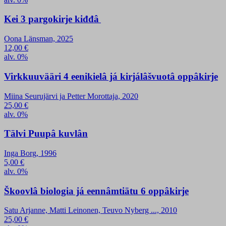
Kei 3 pargokirje kiđđâ
Oona Länsman, 2025
12,00
€
alv. 0%
Virkkuuvääri 4 eenikielâ já kirjálâšvuotâ oppâkirje
Miina Seurujärvi ja Petter Morottaja, 2020
25,00
€
alv. 0%
Tälvi Puupâ kuvlân
Inga Borg, 1996
5,00
€
alv. 0%
Škoovlâ biologia já eennâmtiätu 6 oppâkirje
Satu Arjanne, Matti Leinonen, Teuvo Nyberg ..., 2010
25,00
€