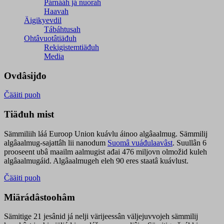
Párnááh já nuorah
Haavah
Äigikyevdil
Tábáhtusah
Ohtâvuotâtiäđuh
Rekigistemtiäđuh
Media
Ovdâsijđo
Čääiti puoh
Tiäđuh mist
Sämmiliih láá Euroop Union kuávlu áinoo algâaalmug. Sämmilij
algâaalmug-sajattâh lii nanodum
Suomâ vuáđulaavâst
. Suullân 6
prooseent ubâ maailm aalmugist ađai 476 miljovn olmožid kuleh
algâaalmugáid. Algâaalmugeh eleh 90 eres staatâ kuávlust.
Čääiti puoh
Miärádâstoohâm
Sämitige 21 jesânid já nelji värijeessân väljejuvvojeh sämmilij