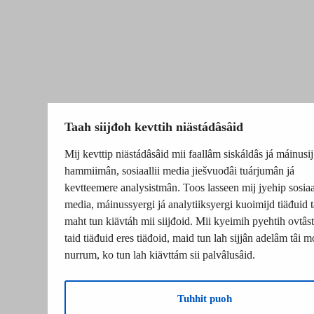
Taah siijđoh kevttih niästádâsâid
Mij kevttip niästádâsâid mii faallâm siskáldâs já máinusij
hammiimân, sosiaallii media jiešvuođâi tuárjumân já
kevtteemere analysistmân. Toos lasseen mij jyehip sosiaal
media, máinussyergi já analytiiksyergi kuoimijd tiäđuid t
maht tun kiävtáh mii siijđoid. Mii kyeimih pyehtih ovtâsti
taid tiäđuid eres tiäđoid, maid tun lah sijjân adelâm tâi m
nurrum, ko tun lah kiävttám sii palvâlusâid.
Tuhhit puoh