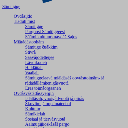
Sämitigge
Ovdâsijđo
Tiäđuh mist
Sämitigge
Pargoost Sämitiggeest
Säämi kulttuurkuávdáš Sajos
Miärádâstoohâm
Sämitige čuákkim
Stivrâ
Saavâjođetteijee
Lävdikodeh
Haldâttâh
Vaaljah
Sämitiggelaavâ miäldásâš oovtâsttoimâm- já
ráđádâllâmkenigâsvuotâ
Eres toimâorgaaneh
Ovdâsvástádâssyergih
Iäláttâsah, vuoigâdvuotâ já piirâs
Škovlim já oppâmateriaal
Kulttuur
Sämikielah
Sosiaal já tiervâsvuotâ
Aalmugijkoskâsâš pargo