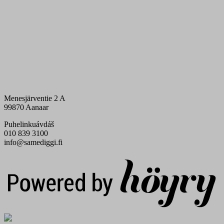
Menesjärventie 2 A
99870 Aanaar
Puhelinkuávdáš
010 839 3100
info@samediggi.fi
Digi- ja mainostoimisto Höyry Rovaniemi ja Oulu