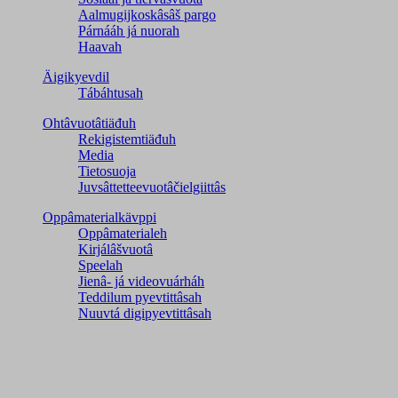
Aalmugijkoskâsâš pargo
Párnááh já nuorah
Haavah
Äigikyevdil
Tábáhtusah
Ohtâvuotâtiäđuh
Rekigistemtiäđuh
Media
Tietosuoja
Juvsâttetteevuotâčielgiittâs
Oppâmaterialkävppi
Oppâmaterialeh
Kirjálâšvuotâ
Speelah
Jienâ- já videovuárháh
Teddilum pyevtittâsah
Nuuvtá digipyevtittâsah