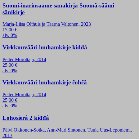
Suomi-inarinsaame sanakirja Suomâ-säämi
sänikirje
Marja-Liisa Olthuis ja Taarna Valtonen, 2023
15,00
€
alv. 0%
Virkkuuvääri luuhamkirje kiđđâ
Petter Morottaja, 2014
25,00
€
alv. 0%
Virkkuuvääri luuhamkirje čohčâ
Petter Morottaja, 2014
25,00
€
alv. 0%
Lohosierâ 2 kiđđâ
Päivi Okkonen-Sotka, Ann-Mari Sintonen, Tuula Uus-Leponiemi,
2013