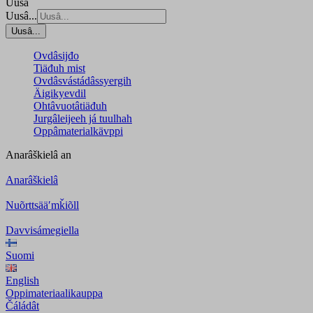
Uusâ
Uusâ...
Uusâ...
Ovdâsijđo
Tiäđuh mist
Ovdâsvástádâssyergih
Äigikyevdil
Ohtâvuotâtiäđuh
Jurgâleijeeh já tuulhah
Oppâmaterialkävppi
Anarâškielâ
an
Anarâškielâ
Nuõrttsääʹmǩiõll
Davvisámegiella
Suomi
English
Oppimateriaalikauppa
Čáládât