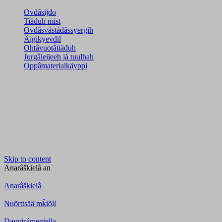
Ovdâsijđo
Tiäđuh mist
Ovdâsvástádâssyergih
Äigikyevdil
Ohtâvuotâtiäđuh
Jurgâleijeeh já tuulhah
Oppâmaterialkävppi
Skip to content
Anarâškielâ
an
Anarâškielâ
Nuõrttsääʹmǩiõll
Davvisámegiella