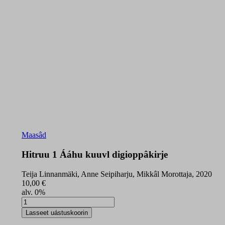
Maasâd
Hitruu 1 Ááhu kuuvl digioppâkirje
Teija Linnanmäki, Anne Seipiharju, Mikkâl Morottaja, 2020
10,00
€
alv. 0%
Hitruu
1
Lasseet uástuskoorin
Ááhu