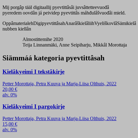
Mij porgâp tääl digitaallij pyevtittâsâi juvsâttetteevuođâ
pyeredem oovdân já peividep pyevtittâs máhđulâšvuođâi mield.
Oppâmaterialeh
Digipyevtittâsah
Anarâškielâliih
Vyeliškovlâ
Sämikielâ
nubben kiellân
Almostittemihe 2020
Teija Linnanmäki, Anne Seipiharju, Mikkâl Morottaja
Siämmáá kategoria pyevtittâsah
Kielâkyeimi I tekstâkirje
Petter Morottaja, Petra Kuuva ja Marja-Liisa Olthuis, 2022
20,00
€
alv. 0%
Kielâkyeimi I pargokirje
Petter Morottaja, Petra Kuuva ja Marja-Liisa Olthuis, 2022
15,00
€
alv. 0%