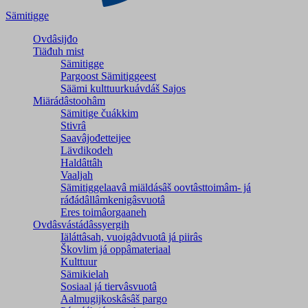
Sämitigge
Ovdâsijđo
Tiäđuh mist
Sämitigge
Pargoost Sämitiggeest
Säämi kulttuurkuávdáš Sajos
Miärádâstoohâm
Sämitige čuákkim
Stivrâ
Saavâjođetteijee
Lävdikodeh
Haldâttâh
Vaaljah
Sämitiggelaavâ miäldásâš oovtâsttoimâm- já
ráđádâllâmkenigâsvuotâ
Eres toimâorgaaneh
Ovdâsvástádâssyergih
Iäláttâsah, vuoigâdvuotâ já piirâs
Škovlim já oppâmateriaal
Kulttuur
Sämikielah
Sosiaal já tiervâsvuotâ
Aalmugijkoskâsâš pargo