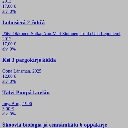
2013
17,00
€
alv. 0%
Lohosierâ 2 čohčâ
Päivi Okkonen-Sotka, Ann-Mari Sintonen, Tuula Uus-Leponiemi,
2012
17,00
€
alv. 0%
Kei 3 pargokirje kiđđâ
Oona Länsman, 2025
12,00
€
alv. 0%
Tälvi Puupâ kuvlân
Inga Borg, 1996
5,00
€
alv. 0%
Škoovlâ biologia já eennâmtiätu 6 oppâkirje