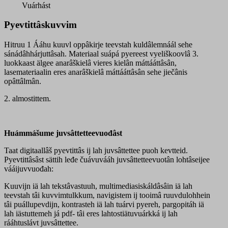
kuuvl
Vuárhást
digioppâkirje
quantity
Pyevtittâskuvvim
Hitruu 1 Ááhu kuuvl oppâkirje teevstah kuldâlemnáál sehe
sánádâhhárjuttâsah. Materiaal suápá pyereest vyeliškoovlâ 3.
luokkaast älgee anarâškielâ vieres kielân máttááttâsân,
lasemateriaalin eres anarâškielâ máttááttâsân sehe jiečânis
opâttâlmân.
2. almostittem.
Huámmášume juvsâttetteevuođâst
Taat digitaallâš pyevtittâs ij lah juvsâttettee puoh kevtteid.
Pyevtittâsâst sättih leđe čuávuvááh juvsâttetteevuotân lohtâseijee
vááijuvvuođah:
Kuuvijn iä lah tekstâvastuuh, multimediasiskáldâsâin iä lah
teevstah tâi kuvvimtulkkum, navigistem ij tooimâ ruuvdulohhein
tâi puállupevdijn, kontrasteh iä lah tuárvi pyereh, pargopitáh iä
lah iästuttemeh já pdf- tâi eres lahtostiätuvuárkká ij lah
rááhtuslávt juvsâttettee.