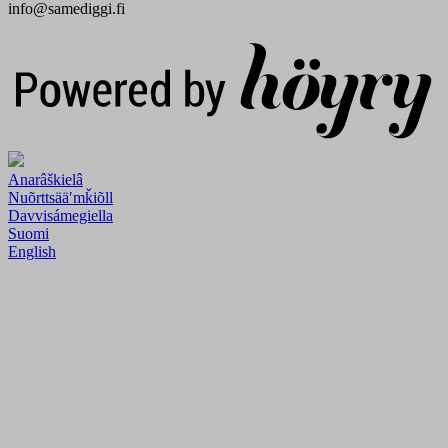
info@samediggi.fi
Digi- ja mainostoimisto Höyry Rovaniemi ja Oulu
Anarâškielâ
Nuõrttsääʹmǩiõll
Davvisámegiella
Suomi
English