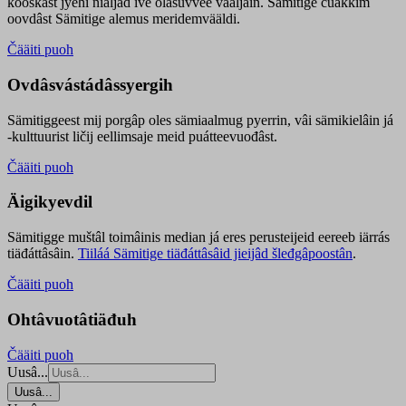
kooskâst jyehi niäljád ive olášuvvee vaaljâin. Sämitige čuákkim
oovdâst Sämitige alemus meridemvääldi.
Čääiti puoh
Ovdâsvástádâssyergih
Sämitiggeest mij porgâp oles sämiaalmug pyerrin, vâi sämikielâin já
-kulttuurist ličij eellimsaje meid puátteevuođâst.
Čääiti puoh
Äigikyevdil
Sämitigge muštâl toimâinis median já eres perusteijeid eereeb iärrás
tiäđáttâsâin.
Tiiláá Sämitige tiäđáttâsâid jieijâd šleđgâpoostân
.
Čääiti puoh
Ohtâvuotâtiäđuh
Čääiti puoh
Uusâ...
Uusâ...