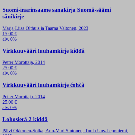
Suomi-inarinsaame sanakirja Suomâ-säämi
sänikirje
Marja-Liisa Olthuis ja Taarna Valtonen, 2023
15,00
€
alv. 0%
Virkkuuvääri luuhamkirje kiđđâ
Petter Morottaja, 2014
25,00
€
alv. 0%
Virkkuuvääri luuhamkirje čohčâ
Petter Morottaja, 2014
25,00
€
alv. 0%
Lohosierâ 2 kiđđâ
Päivi Okkonen-Sotka, Ann-Mari Sintonen, Tuula Uus-Leponiemi,