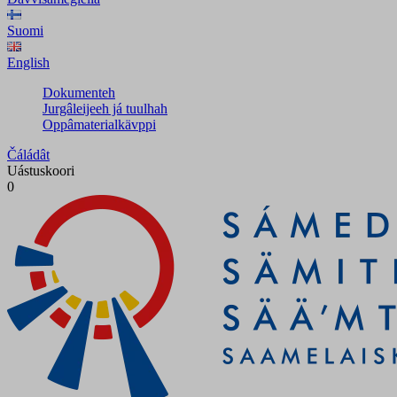
Suomi
English
Dokumenteh
Jurgâleijeeh já tuulhah
Oppâmaterialkävppi
Čáládât
Uástuskoori
0