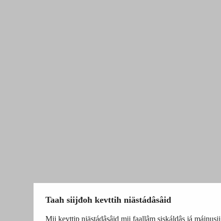
Taah siijđoh kevttih niästádâsâid
Mij kevttip niästádâsâid mii faallâm siskáldâs já máinusij