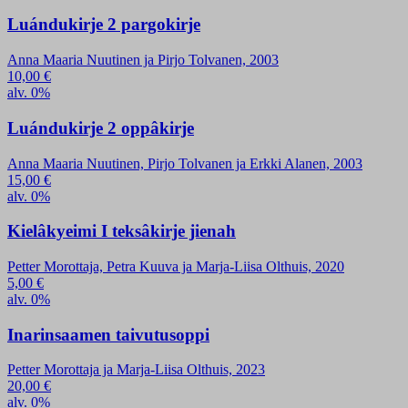
Luándukirje 2 pargokirje
Anna Maaria Nuutinen ja Pirjo Tolvanen, 2003
10,00
€
alv. 0%
Luándukirje 2 oppâkirje
Anna Maaria Nuutinen, Pirjo Tolvanen ja Erkki Alanen, 2003
15,00
€
alv. 0%
Kielâkyeimi I teksâkirje jienah
Petter Morottaja, Petra Kuuva ja Marja-Liisa Olthuis, 2020
5,00
€
alv. 0%
Inarinsaamen taivutusoppi
Petter Morottaja ja Marja-Liisa Olthuis, 2023
20,00
€
alv. 0%