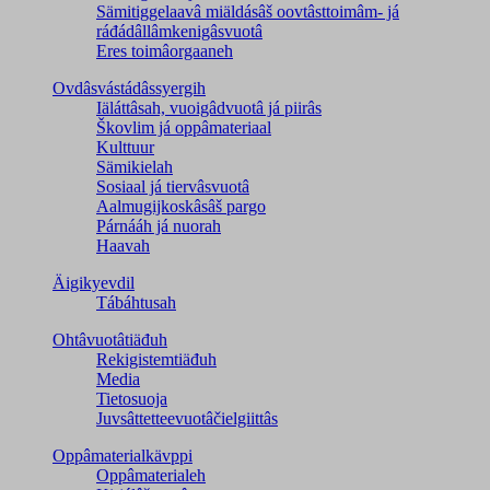
Sämitiggelaavâ miäldásâš oovtâsttoimâm- já
ráđádâllâmkenigâsvuotâ
Eres toimâorgaaneh
Ovdâsvástádâssyergih
Iäláttâsah, vuoigâdvuotâ já piirâs
Škovlim já oppâmateriaal
Kulttuur
Sämikielah
Sosiaal já tiervâsvuotâ
Aalmugijkoskâsâš pargo
Párnááh já nuorah
Haavah
Äigikyevdil
Tábáhtusah
Ohtâvuotâtiäđuh
Rekigistemtiäđuh
Media
Tietosuoja
Juvsâttetteevuotâčielgiittâs
Oppâmaterialkävppi
Oppâmaterialeh