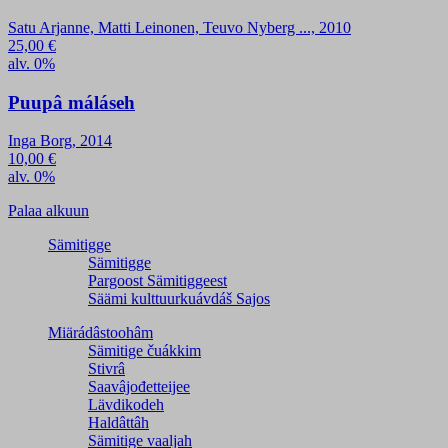
Satu Arjanne, Matti Leinonen, Teuvo Nyberg ..., 2010
25,00
€
alv. 0%
Puupâ máláseh
Inga Borg, 2014
10,00
€
alv. 0%
Palaa alkuun
Sämitigge
Sämitigge
Pargoost Sämitiggeest
Säämi kulttuurkuávdáš Sajos
Miärádâstoohâm
Sämitige čuákkim
Stivrâ
Saavâjođetteijee
Lävdikodeh
Haldâttâh
Sämitige vaaljah