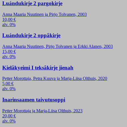
Luándukirje 2 pargokirje
Anna Maaria Nuutinen ja Pirjo Tolvanen, 2003
10,00
€
alv. 0%
Luándukirje 2 oppâkirje
Anna Maaria Nuutinen, Pirjo Tolvanen ja Erkki Alanen, 2003
15,00
€
alv. 0%
Kielâkyeimi I teksâkirje jienah
Petter Morottaja, Petra Kuuva ja Marja-Liisa Olthuis, 2020
5,00
€
alv. 0%
Inarinsaamen taivutusoppi
Petter Morottaja ja Marja-Liisa Olthuis, 2023
20,00
€
alv. 0%