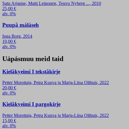
Satu Arjanne, Matti Leinonen, Teuvo Nyberg ..., 2010
25,00
€
alv. 0%
Puupâ máláseh
Inga Borg, 2014
10,00
€
alv. 0%
Uápásmuu meid taid
Kielâkyeimi I tekstâkirje
Petter Morottaja, Petra Kuuva ja Marja-Liisa Olthuis, 2022
20,00
€
alv. 0%
Kielâkyeimi I pargokirje
Petter Morottaja, Petra Kuuva ja Marja-Liisa Olthuis, 2022
15,00
€
alv. 0%