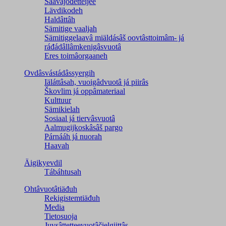
Saavâjođetteijee
Lävdikodeh
Haldâttâh
Sämitige vaaljah
Sämitiggelaavâ miäldásâš oovtâsttoimâm- já
ráđádâllâmkenigâsvuotâ
Eres toimâorgaaneh
Ovdâsvástádâssyergih
Iäláttâsah, vuoigâdvuotâ já piirâs
Škovlim já oppâmateriaal
Kulttuur
Sämikielah
Sosiaal já tiervâsvuotâ
Aalmugijkoskâsâš pargo
Párnááh já nuorah
Haavah
Äigikyevdil
Tábáhtusah
Ohtâvuotâtiäđuh
Rekigistemtiäđuh
Media
Tietosuoja
Juvsâttetteevuotâčielgiittâs