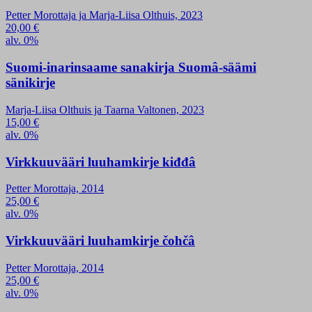
Petter Morottaja ja Marja-Liisa Olthuis, 2023
20,00
€
alv. 0%
Suomi-inarinsaame sanakirja Suomâ-säämi
sänikirje
Marja-Liisa Olthuis ja Taarna Valtonen, 2023
15,00
€
alv. 0%
Virkkuuvääri luuhamkirje kiđđâ
Petter Morottaja, 2014
25,00
€
alv. 0%
Virkkuuvääri luuhamkirje čohčâ
Petter Morottaja, 2014
25,00
€
alv. 0%