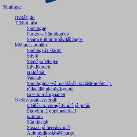
Sämitigge
Ovdâsijđo
Tiäđuh mist
Sämitigge
Pargoost Sämitiggeest
Säämi kulttuurkuávdáš Sajos
Miärádâstoohâm
Sämitige čuákkim
Stivrâ
Saavâjođetteijee
Lävdikodeh
Haldâttâh
Vaaljah
Sämitiggelaavâ miäldásâš oovtâsttoimâm- já
ráđádâllâmkenigâsvuotâ
Eres toimâorgaaneh
Ovdâsvástádâssyergih
Iäláttâsah, vuoigâdvuotâ já piirâs
Škovlim já oppâmateriaal
Kulttuur
Sämikielah
Sosiaal já tiervâsvuotâ
Aalmugijkoskâsâš pargo