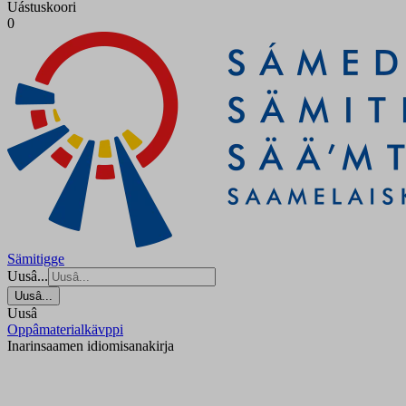
Uástuskoori
0
Sämitigge
Uusâ...
Uusâ...
Uusâ
Oppâmaterialkävppi
Inarinsaamen idiomisanakirja