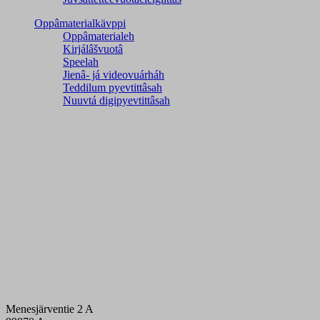
Oppâmaterialkävppi
Oppâmaterialeh
Kirjálâšvuotâ
Speelah
Jienâ- já videovuárháh
Teddilum pyevtittâsah
Nuuvtá digipyevtittâsah
Menesjärventie 2 A