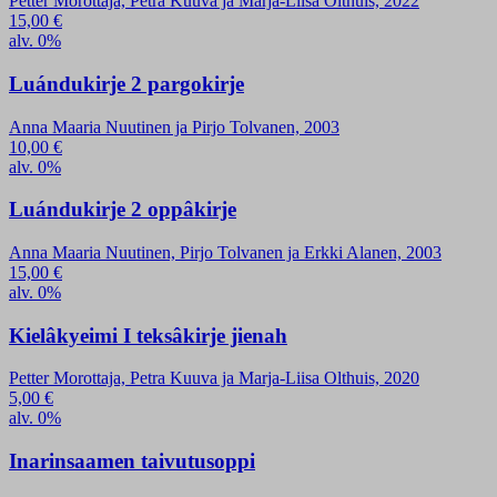
Petter Morottaja, Petra Kuuva ja Marja-Liisa Olthuis, 2022
15,00
€
alv. 0%
Luándukirje 2 pargokirje
Anna Maaria Nuutinen ja Pirjo Tolvanen, 2003
10,00
€
alv. 0%
Luándukirje 2 oppâkirje
Anna Maaria Nuutinen, Pirjo Tolvanen ja Erkki Alanen, 2003
15,00
€
alv. 0%
Kielâkyeimi I teksâkirje jienah
Petter Morottaja, Petra Kuuva ja Marja-Liisa Olthuis, 2020
5,00
€
alv. 0%
Inarinsaamen taivutusoppi