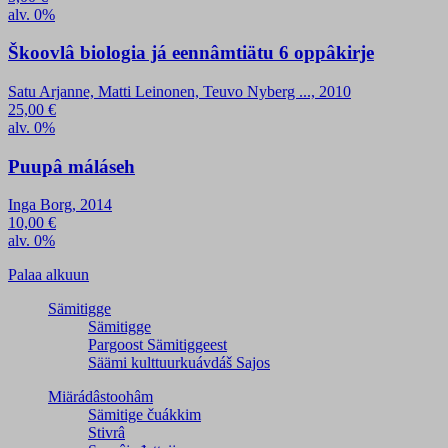
alv. 0%
Škoovlâ biologia já eennâmtiätu 6 oppâkirje
Satu Arjanne, Matti Leinonen, Teuvo Nyberg ..., 2010
25,00
€
alv. 0%
Puupâ máláseh
Inga Borg, 2014
10,00
€
alv. 0%
Palaa alkuun
Sämitigge
Sämitigge
Pargoost Sämitiggeest
Säämi kulttuurkuávdáš Sajos
Miärádâstoohâm
Sämitige čuákkim
Stivrâ