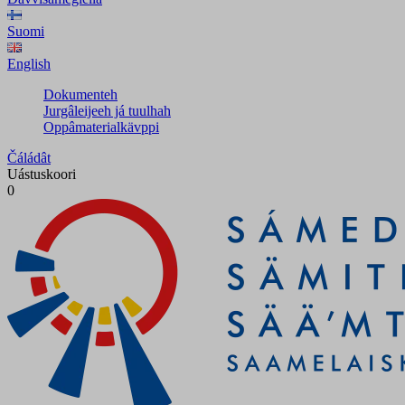
Suomi
English
Dokumenteh
Jurgâleijeeh já tuulhah
Oppâmaterialkävppi
Čáládât
Uástuskoori
0