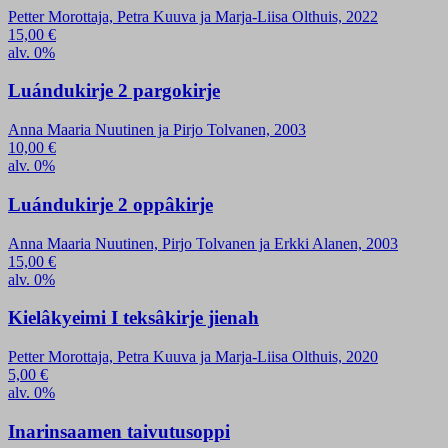
Petter Morottaja, Petra Kuuva ja Marja-Liisa Olthuis, 2022
15,00
€
alv. 0%
Luándukirje 2 pargokirje
Anna Maaria Nuutinen ja Pirjo Tolvanen, 2003
10,00
€
alv. 0%
Luándukirje 2 oppâkirje
Anna Maaria Nuutinen, Pirjo Tolvanen ja Erkki Alanen, 2003
15,00
€
alv. 0%
Kielâkyeimi I teksâkirje jienah
Petter Morottaja, Petra Kuuva ja Marja-Liisa Olthuis, 2020
5,00
€
alv. 0%
Inarinsaamen taivutusoppi