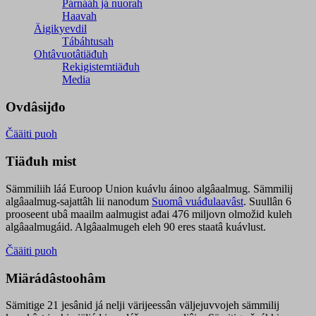
Párnááh já nuorah
Haavah
Äigikyevdil
Tábáhtusah
Ohtâvuotâtiäđuh
Rekigistemtiäđuh
Media
Ovdâsijđo
Čääiti puoh
Tiäđuh mist
Sämmiliih láá Euroop Union kuávlu áinoo algâaalmug. Sämmilij
algâaalmug-sajattâh lii nanodum
Suomâ vuáđulaavâst
. Suullân 6
prooseent ubâ maailm aalmugist ađai 476 miljovn olmožid kuleh
algâaalmugáid. Algâaalmugeh eleh 90 eres staatâ kuávlust.
Čääiti puoh
Miärádâstoohâm
Sämitige 21 jesânid já nelji värijeessân väljejuvvojeh sämmilij