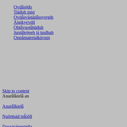
Ovdâsijđo
Tiäđuh mist
Ovdâsvástádâssyergih
Äigikyevdil
Ohtâvuotâtiäđuh
Jurgâleijeeh já tuulhah
Oppâmaterialkävppi
Skip to content
Anarâškielâ
an
Anarâškielâ
Nuõrttsääʹmǩiõll
Davvisámegiella