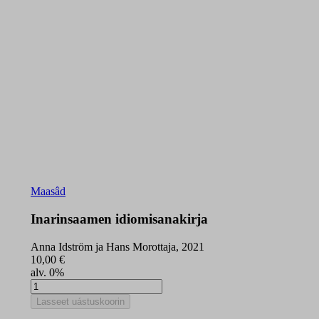
Maasâd
Inarinsaamen idiomisanakirja
Anna Idström ja Hans Morottaja, 2021
10,00
€
alv. 0%
Inarinsaamen
idiomisanakirja
Lasseet uástuskoorin
quantity