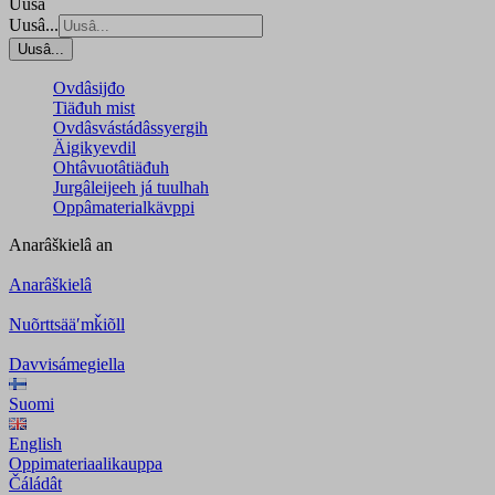
Uusâ
Uusâ...
Uusâ...
Ovdâsijđo
Tiäđuh mist
Ovdâsvástádâssyergih
Äigikyevdil
Ohtâvuotâtiäđuh
Jurgâleijeeh já tuulhah
Oppâmaterialkävppi
Anarâškielâ
an
Anarâškielâ
Nuõrttsääʹmǩiõll
Davvisámegiella
Suomi
English
Oppimateriaalikauppa
Čáládât