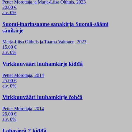
Petter Morottaja ja Marja-Liisa Olthuis, 2023
20,00
€
alv. 0%
Suomi-inarinsaame sanakirja Suomâ-säämi
sänikirje
Marja-Liisa Olthuis ja Taarna Valtonen, 2023
15,00
€
alv. 0%
Virkkuuvääri luuhamkirje kiđđâ
Petter Morottaja, 2014
25,00
€
alv. 0%
Virkkuuvääri luuhamkirje čohčâ
Petter Morottaja, 2014
25,00
€
alv. 0%
Lohosierâ 2 kiđđâ