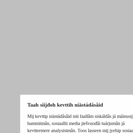
Taah siijđoh kevttih niästádâsâid
Mij kevttip niästádâsâid mii faallâm siskáldâs já máinusij
hammiimân, sosiaallii media jiešvuođâi tuárjumân já
kevtteemere analysistmân. Toos lasseen mij jyehip sosiaal