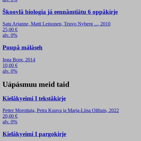
Škoovlâ biologia já eennâmtiätu 6 oppâkirje
Satu Arjanne, Matti Leinonen, Teuvo Nyberg ..., 2010
25,00
€
alv. 0%
Puupâ máláseh
Inga Borg, 2014
10,00
€
alv. 0%
Uápásmuu meid taid
Kielâkyeimi I tekstâkirje
Petter Morottaja, Petra Kuuva ja Marja-Liisa Olthuis, 2022
20,00
€
alv. 0%
Kielâkyeimi I pargokirje