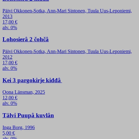
Päivi Okkonen-Sotka, Ann-Mari Sintonen, Tuula Uus-Leponiemi,
2013
17,00
€
alv. 0%
Lohosierâ 2 čohčâ
Päivi Okkonen-Sotka, Ann-Mari Sintonen, Tuula Uus-Leponiemi,
2012
17,00
€
alv. 0%
Kei 3 pargokirje kiđđâ
Oona Länsman, 2025
12,00
€
alv. 0%
Tälvi Puupâ kuvlân
Inga Borg, 1996
5,00
€
alv. 0%