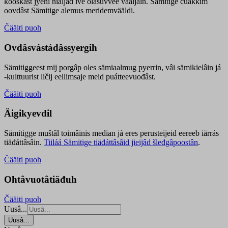
kooskâst jyehi niäljád ive olášuvvee vaaljâin. Sämitige čuákkim
oovdâst Sämitige alemus meridemvääldi.
Čääiti puoh
Ovdâsvástádâssyergih
Sämitiggeest mij porgâp oles sämiaalmug pyerrin, vâi sämikielâin já
-kulttuurist ličij eellimsaje meid puátteevuođâst.
Čääiti puoh
Äigikyevdil
Sämitigge muštâl toimâinis median já eres perusteijeid eereeb iärrás
tiäđáttâsâin.
Tiiláá Sämitige tiäđáttâsâid jieijâd šleđgâpoostân
.
Čääiti puoh
Ohtâvuotâtiäđuh
Čääiti puoh
Uusâ...
Uusâ...