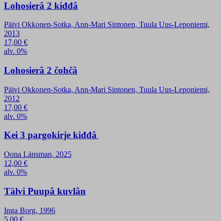
Lohosierâ 2 kiđđâ
Päivi Okkonen-Sotka, Ann-Mari Sintonen, Tuula Uus-Leponiemi,
2013
17,00
€
alv. 0%
Lohosierâ 2 čohčâ
Päivi Okkonen-Sotka, Ann-Mari Sintonen, Tuula Uus-Leponiemi,
2012
17,00
€
alv. 0%
Kei 3 pargokirje kiđđâ
Oona Länsman, 2025
12,00
€
alv. 0%
Tälvi Puupâ kuvlân
Inga Borg, 1996
5,00
€