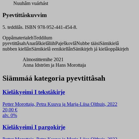
Nuuhâm vuárhást
Pyevtittâskuvvim
5. teddilâs. ISBN 978-952-441-454-8.
Oppâmaterialeh
Teddilum
pyevtittâsah
Anarâškielâliih
Paješkovlâ
Nubbe tääsi
Sämikielâ
nubben kiellân
Sämikielâ eenikiellân
Sänikirjeh já kielâoppâkirjeh
Almostittemihe 2021
Anna Idström ja Hans Morottaja
Siämmáá kategoria pyevtittâsah
Kielâkyeimi I tekstâkirje
Petter Morottaja, Petra Kuuva ja Marja-Liisa Olthuis, 2022
20,00
€
alv. 0%
Kielâkyeimi I pargokirje