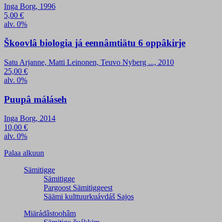
Inga Borg, 1996
5,00
€
alv. 0%
Škoovlâ biologia já eennâmtiätu 6 oppâkirje
Satu Arjanne, Matti Leinonen, Teuvo Nyberg ..., 2010
25,00
€
alv. 0%
Puupâ máláseh
Inga Borg, 2014
10,00
€
alv. 0%
Palaa alkuun
Sämitigge
Sämitigge
Pargoost Sämitiggeest
Säämi kulttuurkuávdáš Sajos
Miärádâstoohâm