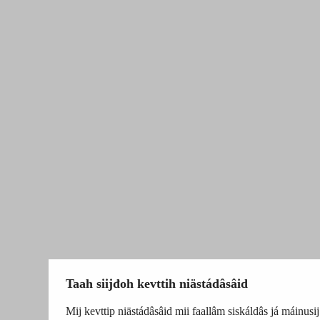
Taah siijđoh kevttih niästádâsâid
Mij kevttip niästádâsâid mii faallâm siskáldâs já máinusij