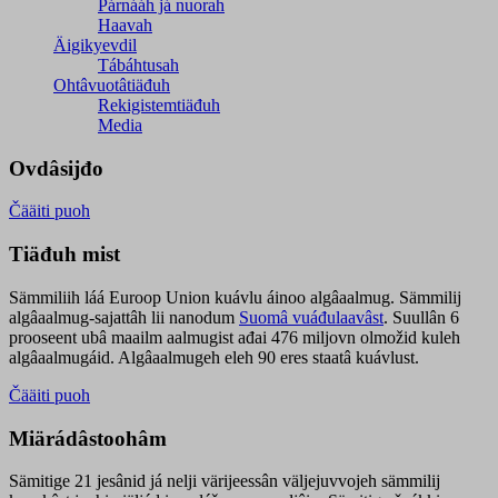
Párnááh já nuorah
Haavah
Äigikyevdil
Tábáhtusah
Ohtâvuotâtiäđuh
Rekigistemtiäđuh
Media
Ovdâsijđo
Čääiti puoh
Tiäđuh mist
Sämmiliih láá Euroop Union kuávlu áinoo algâaalmug. Sämmilij
algâaalmug-sajattâh lii nanodum
Suomâ vuáđulaavâst
. Suullân 6
prooseent ubâ maailm aalmugist ađai 476 miljovn olmožid kuleh
algâaalmugáid. Algâaalmugeh eleh 90 eres staatâ kuávlust.
Čääiti puoh
Miärádâstoohâm
Sämitige 21 jesânid já nelji värijeessân väljejuvvojeh sämmilij