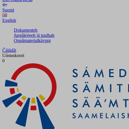
Suomi
English
Dokumenteh
Jurgâleijeeh já tuulhah
Oppâmaterialkävppi
Čáládât
Uástuskoori
0