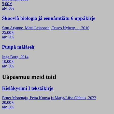
5,00
€
alv. 0%
Škoovlâ biologia já eennâmtiätu 6 oppâkirje
Satu Arjanne, Matti Leinonen, Teuvo Nyberg ..., 2010
25,00
€
alv. 0%
Puupâ máláseh
Inga Borg, 2014
10,00
€
alv. 0%
Uápásmuu meid taid
Kielâkyeimi I tekstâkirje
Petter Morottaja, Petra Kuuva ja Marja-Liisa Olthuis, 2022
20,00
€
alv. 0%