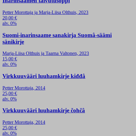
Inarinsaamen taivutusoppi
Petter Morottaja ja Marja-Liisa Olthuis, 2023
20,00
€
alv. 0%
Suomi-inarinsaame sanakirja Suomâ-säämi
sänikirje
Marja-Liisa Olthuis ja Taarna Valtonen, 2023
15,00
€
alv. 0%
Virkkuuvääri luuhamkirje kiđđâ
Petter Morottaja, 2014
25,00
€
alv. 0%
Virkkuuvääri luuhamkirje čohčâ
Petter Morottaja, 2014
25,00
€
alv. 0%