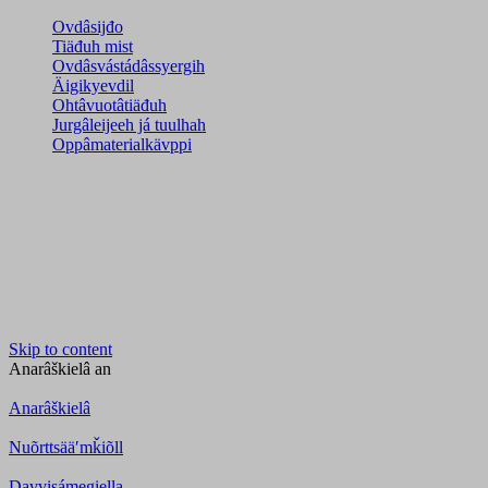
Ovdâsijđo
Tiäđuh mist
Ovdâsvástádâssyergih
Äigikyevdil
Ohtâvuotâtiäđuh
Jurgâleijeeh já tuulhah
Oppâmaterialkävppi
Skip to content
Anarâškielâ
an
Anarâškielâ
Nuõrttsääʹmǩiõll
Davvisámegiella