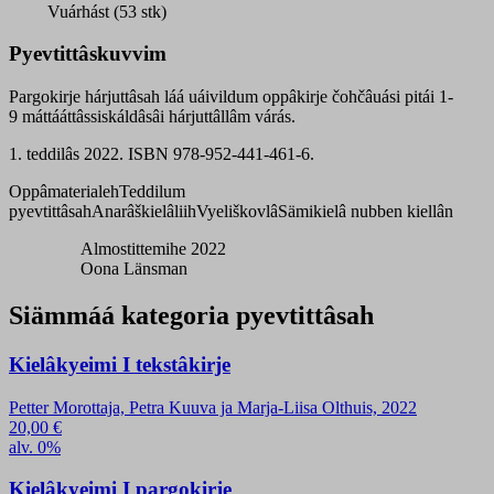
pargokirje
Vuárhást (53 stk)
čohčâ
quantity
Pyevtittâskuvvim
Pargokirje hárjuttâsah láá uáivildum oppâkirje čohčâuási pitái 1-
9 máttááttâssiskáldâsâi hárjuttâllâm várás.
1. teddilâs 2022
. ISBN 978-952-441-461-6.
Oppâmaterialeh
Teddilum
pyevtittâsah
Anarâškielâliih
Vyeliškovlâ
Sämikielâ nubben kiellân
Almostittemihe 2022
Oona Länsman
Siämmáá kategoria pyevtittâsah
Kielâkyeimi I tekstâkirje
Petter Morottaja, Petra Kuuva ja Marja-Liisa Olthuis, 2022
20,00
€
alv. 0%
Kielâkyeimi I pargokirje