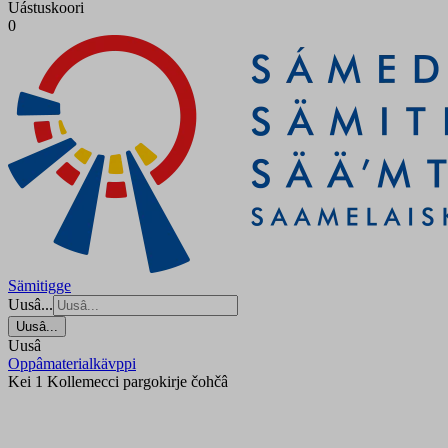
Uástuskoori
0
Sämitigge
Uusâ...
Uusâ...
Uusâ
Oppâmaterialkävppi
Kei 1 Kollemecci pargokirje čohčâ