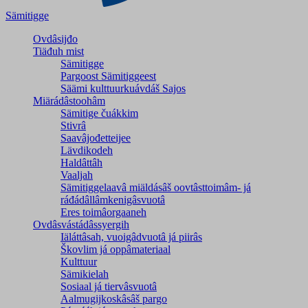
Sämitigge
Ovdâsijđo
Tiäđuh mist
Sämitigge
Pargoost Sämitiggeest
Säämi kulttuurkuávdáš Sajos
Miärádâstoohâm
Sämitige čuákkim
Stivrâ
Saavâjođetteijee
Lävdikodeh
Haldâttâh
Vaaljah
Sämitiggelaavâ miäldásâš oovtâsttoimâm- já
ráđádâllâmkenigâsvuotâ
Eres toimâorgaaneh
Ovdâsvástádâssyergih
Iäláttâsah, vuoigâdvuotâ já piirâs
Škovlim já oppâmateriaal
Kulttuur
Sämikielah
Sosiaal já tiervâsvuotâ
Aalmugijkoskâsâš pargo