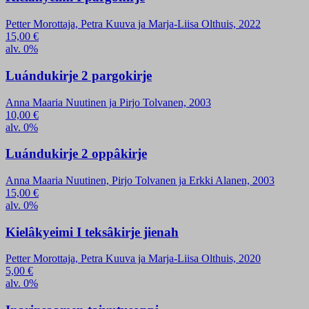
Petter Morottaja, Petra Kuuva ja Marja-Liisa Olthuis, 2022
15,00
€
alv. 0%
Luándukirje 2 pargokirje
Anna Maaria Nuutinen ja Pirjo Tolvanen, 2003
10,00
€
alv. 0%
Luándukirje 2 oppâkirje
Anna Maaria Nuutinen, Pirjo Tolvanen ja Erkki Alanen, 2003
15,00
€
alv. 0%
Kielâkyeimi I teksâkirje jienah
Petter Morottaja, Petra Kuuva ja Marja-Liisa Olthuis, 2020
5,00
€
alv. 0%