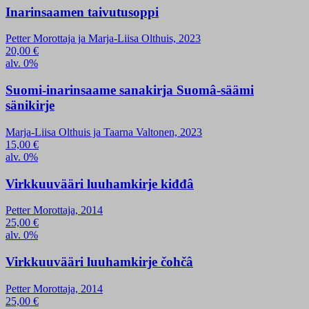
Inarinsaamen taivutusoppi
Petter Morottaja ja Marja-Liisa Olthuis, 2023
20,00
€
alv. 0%
Suomi-inarinsaame sanakirja Suomâ-säämi
sänikirje
Marja-Liisa Olthuis ja Taarna Valtonen, 2023
15,00
€
alv. 0%
Virkkuuvääri luuhamkirje kiđđâ
Petter Morottaja, 2014
25,00
€
alv. 0%
Virkkuuvääri luuhamkirje čohčâ
Petter Morottaja, 2014
25,00
€