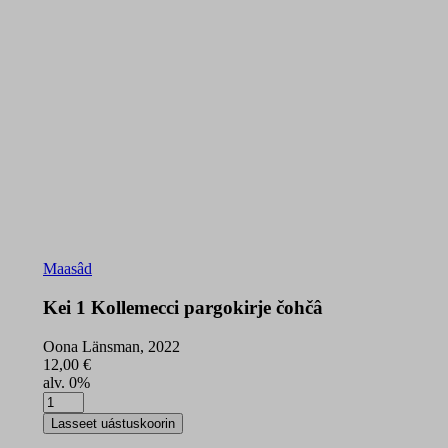
Maasâd
Kei 1 Kollemecci pargokirje čohčâ
Oona Länsman, 2022
12,00
€
alv. 0%
Kei
1
Lasseet uástuskoorin
Kollemecci