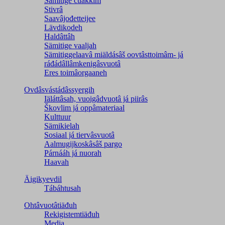
Sämitige čuákkim
Stivrâ
Saavâjođetteijee
Lävdikodeh
Haldâttâh
Sämitige vaaljah
Sämitiggelaavâ miäldásâš oovtâsttoimâm- já
ráđádâllâmkenigâsvuotâ
Eres toimâorgaaneh
Ovdâsvástádâssyergih
Iäláttâsah, vuoigâdvuotâ já piirâs
Škovlim já oppâmateriaal
Kulttuur
Sämikielah
Sosiaal já tiervâsvuotâ
Aalmugijkoskâsâš pargo
Párnááh já nuorah
Haavah
Äigikyevdil
Tábáhtusah
Ohtâvuotâtiäđuh
Rekigistemtiäđuh
Media