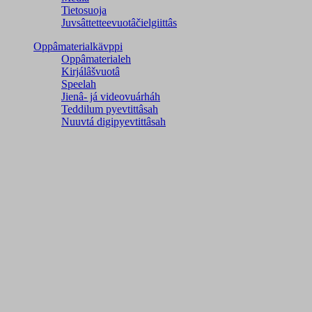
Tietosuoja
Juvsâttetteevuotâčielgiittâs
Oppâmaterialkävppi
Oppâmaterialeh
Kirjálâšvuotâ
Speelah
Jienâ- já videovuárháh
Teddilum pyevtittâsah
Nuuvtá digipyevtittâsah