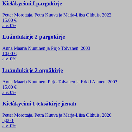
Kielâkyeimi I pargokirje
Petter Morottaja, Petra Kuuva ja Marja-Liisa Olthuis, 2022
15,00
€
alv. 0%
Luándukirje 2 pargokirje
Anna Maaria Nuutinen ja Pirjo Tolvanen, 2003
10,00
€
alv. 0%
Luándukirje 2 oppâkirje
Anna Maaria Nuutinen, Pirjo Tolvanen ja Erkki Alanen, 2003
15,00
€
alv. 0%
Kielâkyeimi I teksâkirje jienah
Petter Morottaja, Petra Kuuva ja Marja-Liisa Olthuis, 2020
5,00
€
alv. 0%