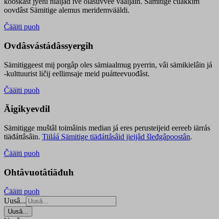
kooskâst jyehi niäljád ive olášuvvee vaaljâin. Sämitige čuákkim
oovdâst Sämitige alemus meridemvääldi.
Čääiti puoh
Ovdâsvástádâssyergih
Sämitiggeest mij porgâp oles sämiaalmug pyerrin, vâi sämikielâin já
-kulttuurist ličij eellimsaje meid puátteevuođâst.
Čääiti puoh
Äigikyevdil
Sämitigge muštâl toimâinis median já eres perusteijeid eereeb iärrás
tiäđáttâsâin.
Tiiláá Sämitige tiäđáttâsâid jieijâd šleđgâpoostân
.
Čääiti puoh
Ohtâvuotâtiäđuh
Čääiti puoh
Uusâ...
Uusâ...