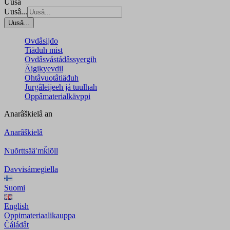
Uusâ
Uusâ...
Uusâ...
Ovdâsijđo
Tiäđuh mist
Ovdâsvástádâssyergih
Äigikyevdil
Ohtâvuotâtiäđuh
Jurgâleijeeh já tuulhah
Oppâmaterialkävppi
Anarâškielâ
an
Anarâškielâ
Nuõrttsääʹmǩiõll
Davvisámegiella
Suomi
English
Oppimateriaalikauppa
Čáládât