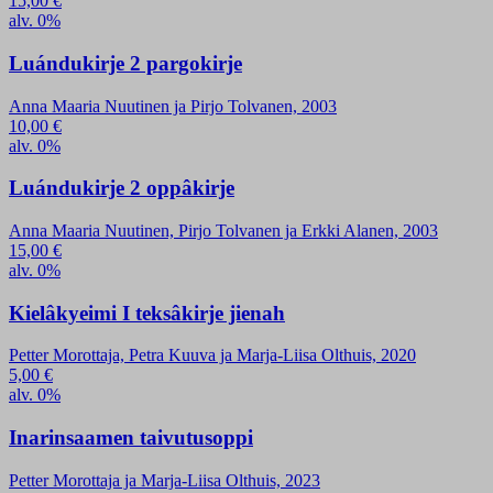
15,00
€
alv. 0%
Luándukirje 2 pargokirje
Anna Maaria Nuutinen ja Pirjo Tolvanen, 2003
10,00
€
alv. 0%
Luándukirje 2 oppâkirje
Anna Maaria Nuutinen, Pirjo Tolvanen ja Erkki Alanen, 2003
15,00
€
alv. 0%
Kielâkyeimi I teksâkirje jienah
Petter Morottaja, Petra Kuuva ja Marja-Liisa Olthuis, 2020
5,00
€
alv. 0%
Inarinsaamen taivutusoppi
Petter Morottaja ja Marja-Liisa Olthuis, 2023