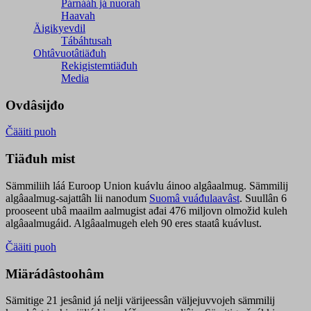
Párnááh já nuorah
Haavah
Äigikyevdil
Tábáhtusah
Ohtâvuotâtiäđuh
Rekigistemtiäđuh
Media
Ovdâsijđo
Čääiti puoh
Tiäđuh mist
Sämmiliih láá Euroop Union kuávlu áinoo algâaalmug. Sämmilij
algâaalmug-sajattâh lii nanodum
Suomâ vuáđulaavâst
. Suullân 6
prooseent ubâ maailm aalmugist ađai 476 miljovn olmožid kuleh
algâaalmugáid. Algâaalmugeh eleh 90 eres staatâ kuávlust.
Čääiti puoh
Miärádâstoohâm
Sämitige 21 jesânid já nelji värijeessân väljejuvvojeh sämmilij