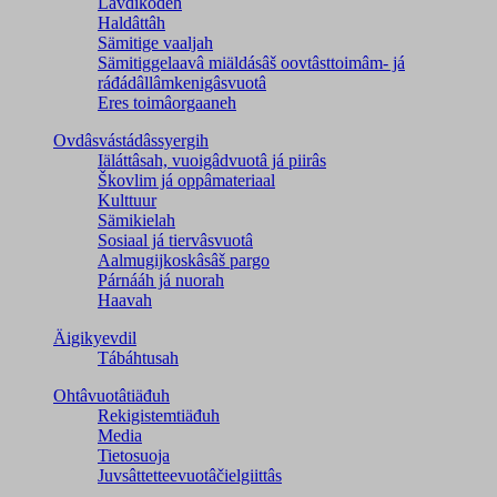
Lävdikodeh
Haldâttâh
Sämitige vaaljah
Sämitiggelaavâ miäldásâš oovtâsttoimâm- já
ráđádâllâmkenigâsvuotâ
Eres toimâorgaaneh
Ovdâsvástádâssyergih
Iäláttâsah, vuoigâdvuotâ já piirâs
Škovlim já oppâmateriaal
Kulttuur
Sämikielah
Sosiaal já tiervâsvuotâ
Aalmugijkoskâsâš pargo
Párnááh já nuorah
Haavah
Äigikyevdil
Tábáhtusah
Ohtâvuotâtiäđuh
Rekigistemtiäđuh
Media
Tietosuoja
Juvsâttetteevuotâčielgiittâs