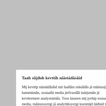
Taah siijđoh kevttih niästádâsâid
Mij kevttip niästádâsâid mii faallâm siskáldâs já máinusij
hammiimân, sosiaallii media jiešvuođâi tuárjumân já
kevtteemere analysistmân. Toos lasseen mij jyehip sosiaal
media, máinussyergi já analytiiksyergi kuoimijd tiäđuid t