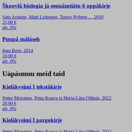
Škoovlâ biologia já eennâmtiätu 6 oppâkirje
Satu Arjanne, Matti Leinonen, Teuvo Nyberg ..., 2010
25,00
€
alv. 0%
Puupâ máláseh
Inga Borg, 2014
10,00
€
alv. 0%
Uápásmuu meid taid
Kielâkyeimi I tekstâkirje
Petter Morottaja, Petra Kuuva ja Marja-Liisa Olthuis, 2022
20,00
€
alv. 0%
Kielâkyeimi I pargokirje
Petter Morottaja, Petra Kuuva ja Marja-Liisa Olthuis, 2022