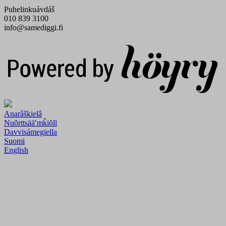
Puhelinkuávdáš
010 839 3100
info@samediggi.fi
Digi- ja mainostoimisto Höyry Rovaniemi ja Oulu
Anarâškielâ
Nuõrttsääʹmǩiõll
Davvisámegiella
Suomi
English