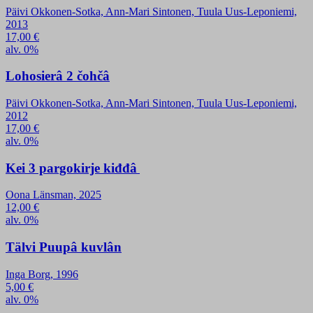
Päivi Okkonen-Sotka, Ann-Mari Sintonen, Tuula Uus-Leponiemi,
2013
17,00
€
alv. 0%
Lohosierâ 2 čohčâ
Päivi Okkonen-Sotka, Ann-Mari Sintonen, Tuula Uus-Leponiemi,
2012
17,00
€
alv. 0%
Kei 3 pargokirje kiđđâ
Oona Länsman, 2025
12,00
€
alv. 0%
Tälvi Puupâ kuvlân
Inga Borg, 1996
5,00
€
alv. 0%