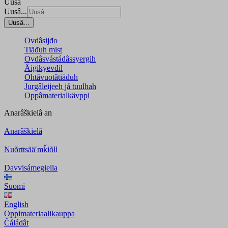
Uusâ
Uusâ...
Uusâ...
Ovdâsijđo
Tiäđuh mist
Ovdâsvástádâssyergih
Äigikyevdil
Ohtâvuotâtiäđuh
Jurgâleijeeh já tuulhah
Oppâmaterialkävppi
Anarâškielâ
an
Anarâškielâ
Nuõrttsääʹmǩiõll
Davvisámegiella
Suomi
English
Oppimateriaalikauppa
Čáládât