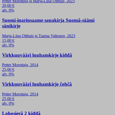
Petter Morottaja ja Marja-Liisa Olthuis, 2023
20,00
€
alv. 0%
Suomi-inarinsaame sanakirja Suomâ-säämi
sänikirje
Marja-Liisa Olthuis ja Taarna Valtonen, 2023
15,00
€
alv. 0%
Virkkuuvääri luuhamkirje kiđđâ
Petter Morottaja, 2014
25,00
€
alv. 0%
Virkkuuvääri luuhamkirje čohčâ
Petter Morottaja, 2014
25,00
€
alv. 0%
Lohosierâ 2 kiđđâ