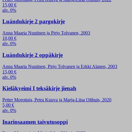
15,00
€
alv. 0%
Luándukirje 2 pargokirje
Anna Maaria Nuutinen ja Pirjo Tolvanen, 2003
10,00
€
alv. 0%
Luándukirje 2 oppâkirje
Anna Maaria Nuutinen, Pirjo Tolvanen ja Erkki Alanen, 2003
15,00
€
alv. 0%
Kielâkyeimi I teksâkirje jienah
Petter Morottaja, Petra Kuuva ja Marja-Liisa Olthuis, 2020
5,00
€
alv. 0%
Inarinsaamen taivutusoppi