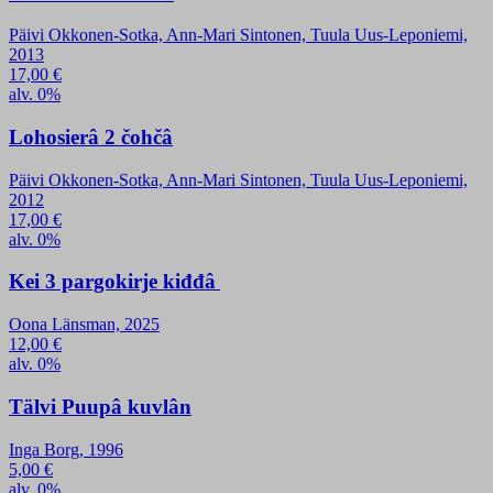
Päivi Okkonen-Sotka, Ann-Mari Sintonen, Tuula Uus-Leponiemi,
2013
17,00
€
alv. 0%
Lohosierâ 2 čohčâ
Päivi Okkonen-Sotka, Ann-Mari Sintonen, Tuula Uus-Leponiemi,
2012
17,00
€
alv. 0%
Kei 3 pargokirje kiđđâ
Oona Länsman, 2025
12,00
€
alv. 0%
Tälvi Puupâ kuvlân
Inga Borg, 1996
5,00
€
alv. 0%