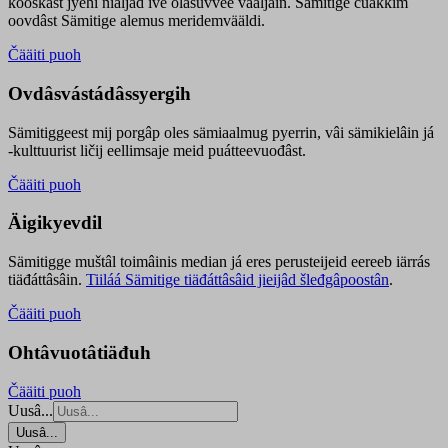
kooskâst jyehi niäljád ive olášuvvee vaaljâin. Sämitige čuákkim
oovdâst Sämitige alemus meridemvääldi.
Čääiti puoh
Ovdâsvástádâssyergih
Sämitiggeest mij porgâp oles sämiaalmug pyerrin, vâi sämikielâin já
-kulttuurist ličij eellimsaje meid puátteevuođâst.
Čääiti puoh
Äigikyevdil
Sämitigge muštâl toimâinis median já eres perusteijeid eereeb iärrás
tiäđáttâsâin.
Tiiláá Sämitige tiäđáttâsâid jieijâd šleđgâpoostân
.
Čääiti puoh
Ohtâvuotâtiäđuh
Čääiti puoh
Uusâ...
Uusâ...