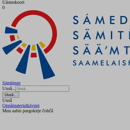
Uástuskoori
0
Sämitigge
Uusâ...
Uusâ...
Uusâ
Oppâmaterialkävppi
Muu aabis pargokirje čohčâ