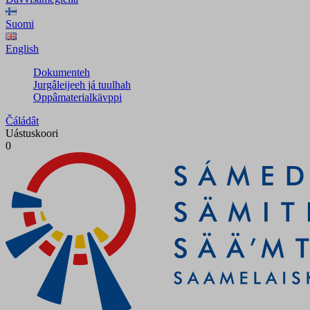
Suomi
English
Dokumenteh
Jurgâleijeeh já tuulhah
Oppâmaterialkävppi
Čáládât
Uástuskoori
0