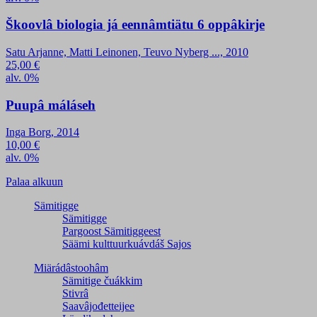
Škoovlâ biologia já eennâmtiätu 6 oppâkirje
Satu Arjanne, Matti Leinonen, Teuvo Nyberg ..., 2010
25,00
€
alv. 0%
Puupâ máláseh
Inga Borg, 2014
10,00
€
alv. 0%
Palaa alkuun
Sämitigge
Sämitigge
Pargoost Sämitiggeest
Säämi kulttuurkuávdáš Sajos
Miärádâstoohâm
Sämitige čuákkim
Stivrâ
Saavâjođetteijee