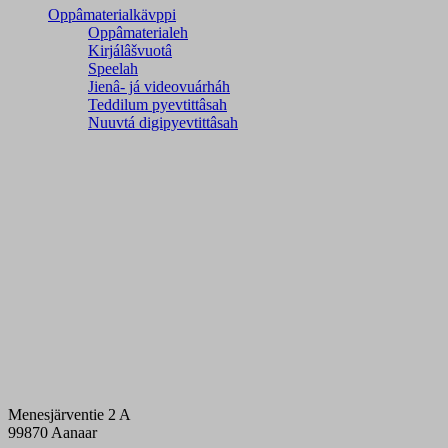
Oppâmaterialkävppi
Oppâmaterialeh
Kirjálâšvuotâ
Speelah
Jienâ- já videovuárháh
Teddilum pyevtittâsah
Nuuvtá digipyevtittâsah
Menesjärventie 2 A
99870 Aanaar