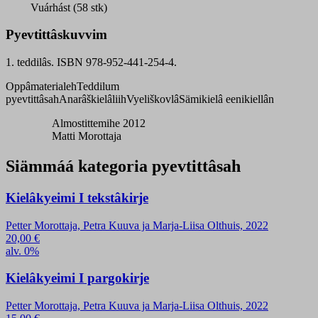
čohčâ
Vuárhást (58 stk)
quantity
Pyevtittâskuvvim
1. teddilâs. ISBN 978-952-441-254-4.
Oppâmaterialeh
Teddilum
pyevtittâsah
Anarâškielâliih
Vyeliškovlâ
Sämikielâ eenikiellân
Almostittemihe 2012
Matti Morottaja
Siämmáá kategoria pyevtittâsah
Kielâkyeimi I tekstâkirje
Petter Morottaja, Petra Kuuva ja Marja-Liisa Olthuis, 2022
20,00
€
alv. 0%
Kielâkyeimi I pargokirje
Petter Morottaja, Petra Kuuva ja Marja-Liisa Olthuis, 2022