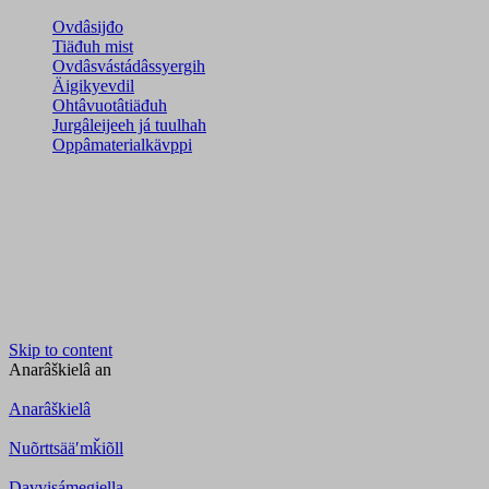
Ovdâsijđo
Tiäđuh mist
Ovdâsvástádâssyergih
Äigikyevdil
Ohtâvuotâtiäđuh
Jurgâleijeeh já tuulhah
Oppâmaterialkävppi
Skip to content
Anarâškielâ
an
Anarâškielâ
Nuõrttsääʹmǩiõll
Davvisámegiella