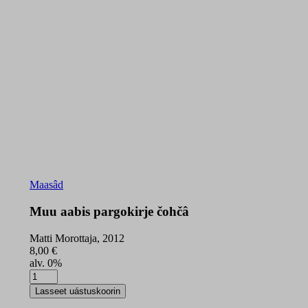
Maasâd
Muu aabis pargokirje čohčâ
Matti Morottaja, 2012
8,00
€
alv. 0%
Muu
aabis
Lasseet uástuskoorin
pargokirje