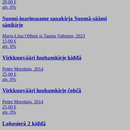
20,00
€
alv. 0%
Suomi-inarinsaame sanakirja Suomâ-säämi
sänikirje
Marja-Liisa Olthuis ja Taarna Valtonen, 2023
15,00
€
alv. 0%
Virkkuuvääri luuhamkirje kiđđâ
Petter Morottaja, 2014
25,00
€
alv. 0%
Virkkuuvääri luuhamkirje čohčâ
Petter Morottaja, 2014
25,00
€
alv. 0%
Lohosierâ 2 kiđđâ