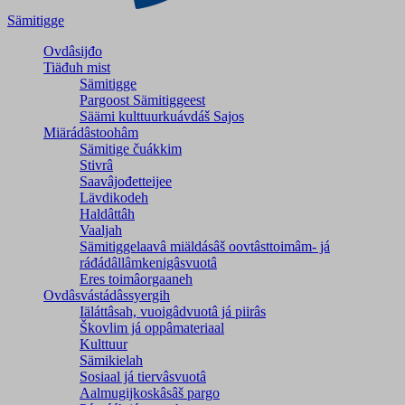
Sämitigge
Ovdâsijđo
Tiäđuh mist
Sämitigge
Pargoost Sämitiggeest
Säämi kulttuurkuávdáš Sajos
Miärádâstoohâm
Sämitige čuákkim
Stivrâ
Saavâjođetteijee
Lävdikodeh
Haldâttâh
Vaaljah
Sämitiggelaavâ miäldásâš oovtâsttoimâm- já
ráđádâllâmkenigâsvuotâ
Eres toimâorgaaneh
Ovdâsvástádâssyergih
Iäláttâsah, vuoigâdvuotâ já piirâs
Škovlim já oppâmateriaal
Kulttuur
Sämikielah
Sosiaal já tiervâsvuotâ
Aalmugijkoskâsâš pargo