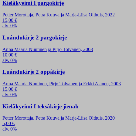
Kielâkyeimi I pargokirje
Petter Morottaja, Petra Kuuva ja Marja-Liisa Olthuis, 2022
15,00
€
alv. 0%
Luándukirje 2 pargokirje
Anna Maaria Nuutinen ja Pirjo Tolvanen, 2003
10,00
€
alv. 0%
Luándukirje 2 oppâkirje
Anna Maaria Nuutinen, Pirjo Tolvanen ja Erkki Alanen, 2003
15,00
€
alv. 0%
Kielâkyeimi I teksâkirje jienah
Petter Morottaja, Petra Kuuva ja Marja-Liisa Olthuis, 2020
5,00
€
alv. 0%