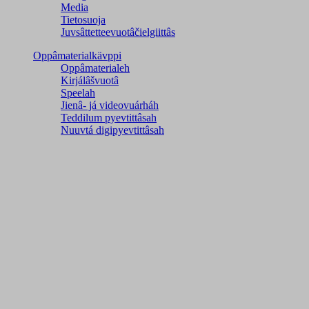
Media
Tietosuoja
Juvsâttetteevuotâčielgiittâs
Oppâmaterialkävppi
Oppâmaterialeh
Kirjálâšvuotâ
Speelah
Jienâ- já videovuárháh
Teddilum pyevtittâsah
Nuuvtá digipyevtittâsah