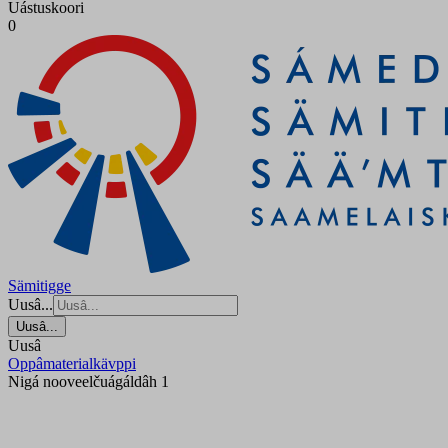
Uástuskoori
0
Sämitigge
Uusâ...
Uusâ...
Uusâ
Oppâmaterialkävppi
Nigá nooveelčuágáldâh 1