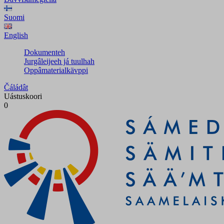
Suomi
English
Dokumenteh
Jurgâleijeeh já tuulhah
Oppâmaterialkävppi
Čáládât
Uástuskoori
0