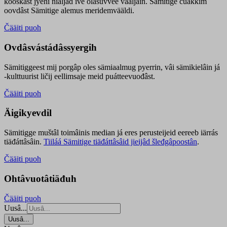
kooskâst jyehi niäljád ive olášuvvee vaaljâin. Sämitige čuákkim
oovdâst Sämitige alemus meridemvääldi.
Čääiti puoh
Ovdâsvástádâssyergih
Sämitiggeest mij porgâp oles sämiaalmug pyerrin, vâi sämikielâin já
-kulttuurist ličij eellimsaje meid puátteevuođâst.
Čääiti puoh
Äigikyevdil
Sämitigge muštâl toimâinis median já eres perusteijeid eereeb iärrás
tiäđáttâsâin.
Tiiláá Sämitige tiäđáttâsâid jieijâd šleđgâpoostân
.
Čääiti puoh
Ohtâvuotâtiäđuh
Čääiti puoh
Uusâ...
Uusâ...