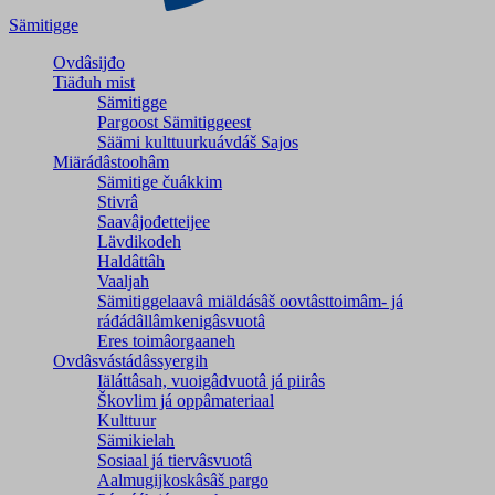
Sämitigge
Ovdâsijđo
Tiäđuh mist
Sämitigge
Pargoost Sämitiggeest
Säämi kulttuurkuávdáš Sajos
Miärádâstoohâm
Sämitige čuákkim
Stivrâ
Saavâjođetteijee
Lävdikodeh
Haldâttâh
Vaaljah
Sämitiggelaavâ miäldásâš oovtâsttoimâm- já
ráđádâllâmkenigâsvuotâ
Eres toimâorgaaneh
Ovdâsvástádâssyergih
Iäláttâsah, vuoigâdvuotâ já piirâs
Škovlim já oppâmateriaal
Kulttuur
Sämikielah
Sosiaal já tiervâsvuotâ
Aalmugijkoskâsâš pargo