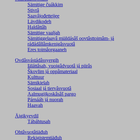
Sämitige čuákkim
Stivrâ
Saavâjođetteijee
Lävdikodeh
Haldâttâh
Sämitige vaaljah
Sämitiggelaavâ miäldásâš oovtâsttoimâm- já
ráđádâllâmkenigâsvuotâ
Eres toimâorgaaneh
Ovdâsvástádâssyergih
Iäláttâsah, vuoigâdvuotâ já piirâs
Škovlim já oppâmateriaal
Kulttuur
Sämikielah
Sosiaal já tiervâsvuotâ
Aalmugijkoskâsâš pargo
Párnááh já nuorah
Haavah
Äigikyevdil
Tábáhtusah
Ohtâvuotâtiäđuh
Rekigistemtiäđuh