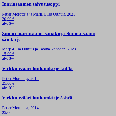
Inarinsaamen taivutusoppi
Petter Morottaja ja Marja-Liisa Olthuis, 2023
20,00
€
alv. 0%
Suomi-inarinsaame sanakirja Suomâ-säämi
sänikirje
Marja-Liisa Olthuis ja Taarna Valtonen, 2023
15,00
€
alv. 0%
Virkkuuvääri luuhamkirje kiđđâ
Petter Morottaja, 2014
25,00
€
alv. 0%
Virkkuuvääri luuhamkirje čohčâ
Petter Morottaja, 2014
25,00
€