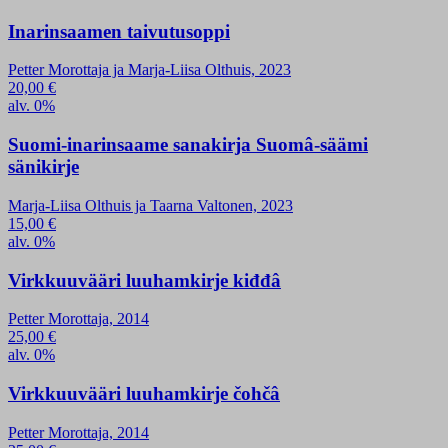
Inarinsaamen taivutusoppi
Petter Morottaja ja Marja-Liisa Olthuis, 2023
20,00
€
alv. 0%
Suomi-inarinsaame sanakirja Suomâ-säämi
sänikirje
Marja-Liisa Olthuis ja Taarna Valtonen, 2023
15,00
€
alv. 0%
Virkkuuvääri luuhamkirje kiđđâ
Petter Morottaja, 2014
25,00
€
alv. 0%
Virkkuuvääri luuhamkirje čohčâ
Petter Morottaja, 2014