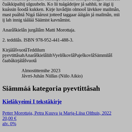
čuákkipaihij ulguubeln. Ko lii tuágádeijee já sahhii, te äigi ij
kuássin šoodâ kukken. Kirje luvâdjin olmooš lävkkee mailmân,
mast puáhtá Nigá fáárust jotteeđ taggaar ááigán já mailmân, mii
ij lah innig tááláá Säämist kavnâmist.
Anarâškielân jurgâlâm Matti Morottaja.
2.
teddilâs. ISBN 978-952-441-488-3.
Kirjálâšvuotâ
Teddilum
pyevtittâsah
Anarâškielâliih
Vyeliškovlâ
Paješkovlâ
Sämmilâš
čaabâkirjálâšvuotâ
Almostittemihe 2023
Jávrri-Juhán Niillas (Niilo Aikio)
Siämmáá kategoria pyevtittâsah
Kielâkyeimi I tekstâkirje
Petter Morottaja, Petra Kuuva ja Marja-Liisa Olthuis, 2022
20,00
€
alv. 0%