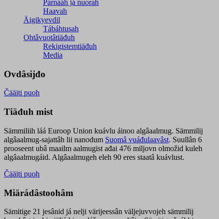
Párnááh já nuorah
Haavah
Äigikyevdil
Tábáhtusah
Ohtâvuotâtiäđuh
Rekigistemtiäđuh
Media
Ovdâsijđo
Čääiti puoh
Tiäđuh mist
Sämmiliih láá Euroop Union kuávlu áinoo algâaalmug. Sämmilij
algâaalmug-sajattâh lii nanodum
Suomâ vuáđulaavâst
. Suullân 6
prooseent ubâ maailm aalmugist ađai 476 miljovn olmožid kuleh
algâaalmugáid. Algâaalmugeh eleh 90 eres staatâ kuávlust.
Čääiti puoh
Miärádâstoohâm
Sämitige 21 jesânid já nelji värijeessân väljejuvvojeh sämmilij