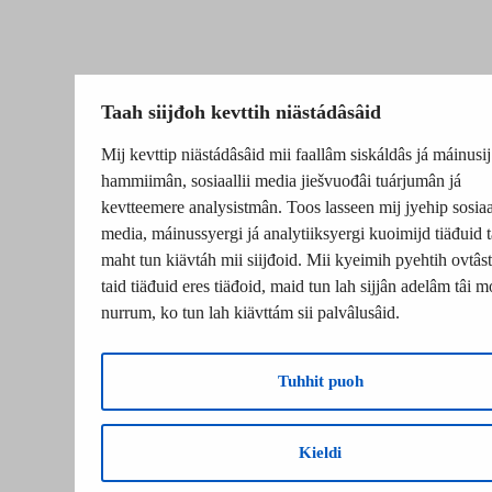
Taah siijđoh kevttih niästádâsâid
Mij kevttip niästádâsâid mii faallâm siskáldâs já máinusij
hammiimân, sosiaallii media jiešvuođâi tuárjumân já
kevtteemere analysistmân. Toos lasseen mij jyehip sosiaal
media, máinussyergi já analytiiksyergi kuoimijd tiäđuid t
maht tun kiävtáh mii siijđoid. Mii kyeimih pyehtih ovtâsti
taid tiäđuid eres tiäđoid, maid tun lah sijjân adelâm tâi m
nurrum, ko tun lah kiävttám sii palvâlusâid.
Tuhhit puoh
Kieldi