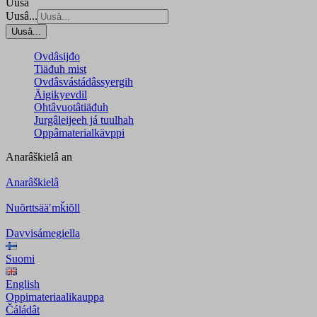
Uusâ
Uusâ...
Uusâ...
Ovdâsijđo
Tiäđuh mist
Ovdâsvástádâssyergih
Äigikyevdil
Ohtâvuotâtiäđuh
Jurgâleijeeh já tuulhah
Oppâmaterialkävppi
Anarâškielâ
an
Anarâškielâ
Nuõrttsääʹmǩiõll
Davvisámegiella
Suomi
English
Oppimateriaalikauppa
Čáládât