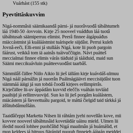
quantity
Vuárhást (155 stk)
Pyevtittâskuvvim
Nigá-nommâsii säämikaandâ pärni- já nuorâvuođâ tábáhtumeh
láá 1940-50 -lovvoin. Kirje 25 nooveel vuáđđun láá tuotâ
tábáhtusah säämiperruu elimist. Peerâ finnee áigápuáđus
miäccástmist já kuáláástmist tuárispele siijdâst. Perrui kuleh
Jovnâ-eeči, Elli-enni já stulláás Nigá, kote lii puoh pargoin
fáárust, veikkâ tom iä aainâs tuáivuččiigin. Návt puátteš
meccialmai finnee elimis várás tiäđuid já tááiđuid, maid sun
Säämi meccikuávluin puátteevuođâst taarbâš.
Sämmilâš čällee Niilo Aikio lii jieš iällám kirje kuávdáš-ulmuu
Nigá náál párnážin já nuorrân Puálmágjäävri meccisiijdâst tuon
siämmáá ääigi já sun tobdá čoođâ kirjees eellimpirrâs.
Kirječällee lii-uv áppádâm kuvviđ eleččis vuáhán tovláid
paaihijd já eellimvuovijd. Sun ko lii jieš porgâm kuálástem,
miäcástem já šieveettuálu pargoid, te máttá čielgiđ taid tárkká já
äššitubdâmuššáin.
Taaiđâčeppi Marketta Nilsen lii ráhtám jyehi novellân kove, mii
kovvee nooveel tábáhtusâid kovetáiđár uáinu mield. Ulmen lii
išediđ nuorâ lohhee puohčâliđ Nigá maailmân já huámášiđ, et
mon keldees já hitruus fiäránijd nuorah finnejeh ááigán meiddei