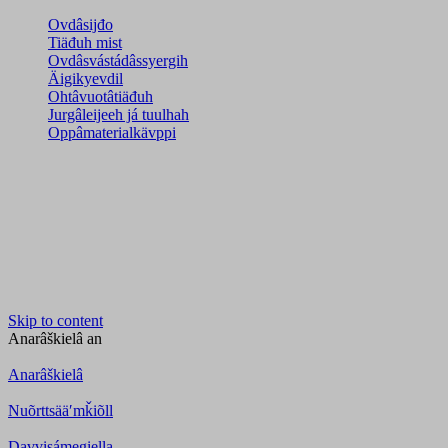
Ovdâsijđo
Tiäđuh mist
Ovdâsvástádâssyergih
Äigikyevdil
Ohtâvuotâtiäđuh
Jurgâleijeeh já tuulhah
Oppâmaterialkävppi
Skip to content
Anarâškielâ
an
Anarâškielâ
Nuõrttsääʹmǩiõll
Davvisámegiella