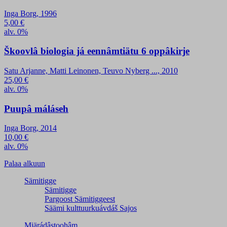
Inga Borg, 1996
5,00
€
alv. 0%
Škoovlâ biologia já eennâmtiätu 6 oppâkirje
Satu Arjanne, Matti Leinonen, Teuvo Nyberg ..., 2010
25,00
€
alv. 0%
Puupâ máláseh
Inga Borg, 2014
10,00
€
alv. 0%
Palaa alkuun
Sämitigge
Sämitigge
Pargoost Sämitiggeest
Säämi kulttuurkuávdáš Sajos
Miärádâstoohâm