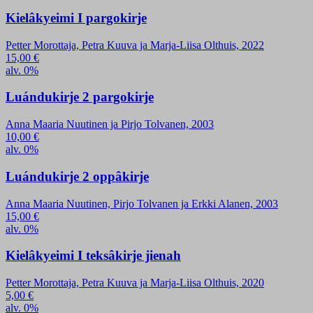
Kielâkyeimi I pargokirje
Petter Morottaja, Petra Kuuva ja Marja-Liisa Olthuis, 2022
15,00
€
alv. 0%
Luándukirje 2 pargokirje
Anna Maaria Nuutinen ja Pirjo Tolvanen, 2003
10,00
€
alv. 0%
Luándukirje 2 oppâkirje
Anna Maaria Nuutinen, Pirjo Tolvanen ja Erkki Alanen, 2003
15,00
€
alv. 0%
Kielâkyeimi I teksâkirje jienah
Petter Morottaja, Petra Kuuva ja Marja-Liisa Olthuis, 2020
5,00
€
alv. 0%