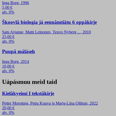
Inga Borg, 1996
5,00
€
alv. 0%
Škoovlâ biologia já eennâmtiätu 6 oppâkirje
Satu Arjanne, Matti Leinonen, Teuvo Nyberg ..., 2010
25,00
€
alv. 0%
Puupâ máláseh
Inga Borg, 2014
10,00
€
alv. 0%
Uápásmuu meid taid
Kielâkyeimi I tekstâkirje
Petter Morottaja, Petra Kuuva ja Marja-Liisa Olthuis, 2022
20,00
€
alv. 0%