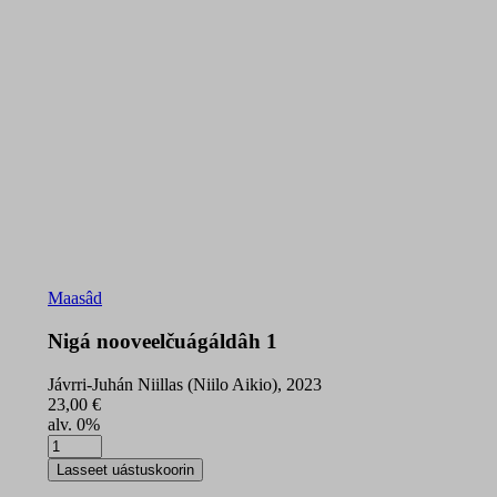
Maasâd
Nigá nooveelčuágáldâh 1
Jávrri-Juhán Niillas (Niilo Aikio), 2023
23,00
€
alv. 0%
Nigá
nooveelčuágáldâh
Lasseet uástuskoorin
1