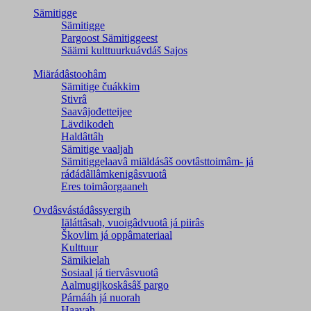
Sämitigge
Sämitigge
Pargoost Sämitiggeest
Säämi kulttuurkuávdáš Sajos
Miärádâstoohâm
Sämitige čuákkim
Stivrâ
Saavâjođetteijee
Lävdikodeh
Haldâttâh
Sämitige vaaljah
Sämitiggelaavâ miäldásâš oovtâsttoimâm- já
ráđádâllâmkenigâsvuotâ
Eres toimâorgaaneh
Ovdâsvástádâssyergih
Iäláttâsah, vuoigâdvuotâ já piirâs
Škovlim já oppâmateriaal
Kulttuur
Sämikielah
Sosiaal já tiervâsvuotâ
Aalmugijkoskâsâš pargo
Párnááh já nuorah
Haavah