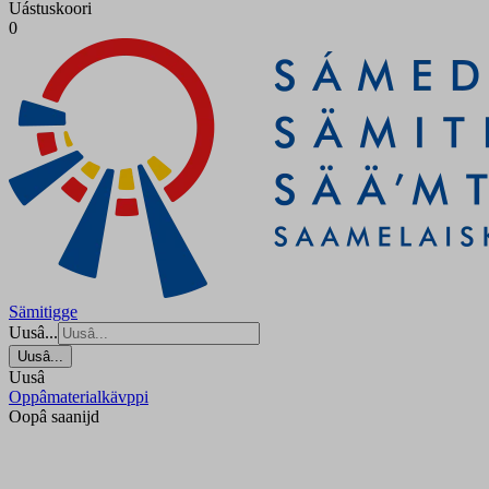
Uástuskoori
0
Sämitigge
Uusâ...
Uusâ...
Uusâ
Oppâmaterialkävppi
Oopâ saanijd