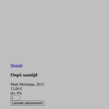
Maasâd
Oopâ saanijd
Matti Morottaja, 2015
15,00
€
alv. 0%
Oopâ
saanijd
Lasseet uástuskoorin
quantity