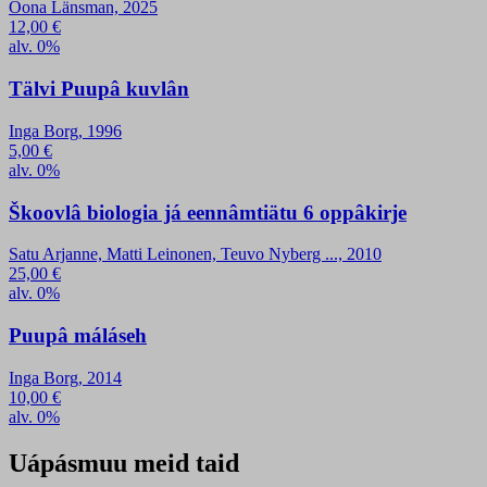
Oona Länsman, 2025
12,00
€
alv. 0%
Tälvi Puupâ kuvlân
Inga Borg, 1996
5,00
€
alv. 0%
Škoovlâ biologia já eennâmtiätu 6 oppâkirje
Satu Arjanne, Matti Leinonen, Teuvo Nyberg ..., 2010
25,00
€
alv. 0%
Puupâ máláseh
Inga Borg, 2014
10,00
€
alv. 0%
Uápásmuu meid taid