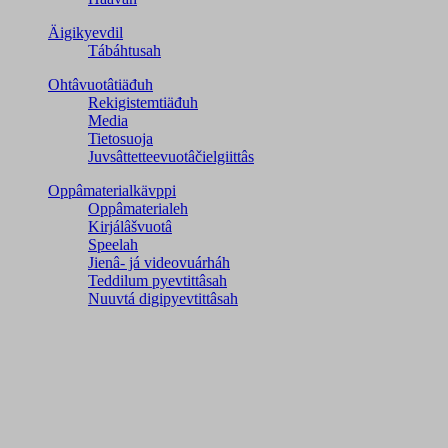
Äigikyevdil
Tábáhtusah
Ohtâvuotâtiäđuh
Rekigistemtiäđuh
Media
Tietosuoja
Juvsâttetteevuotâčielgiittâs
Oppâmaterialkävppi
Oppâmaterialeh
Kirjálâšvuotâ
Speelah
Jienâ- já videovuárháh
Teddilum pyevtittâsah
Nuuvtá digipyevtittâsah