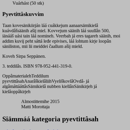
Vuárhást (50 stk)
Pyevtittâskuvvim
Taan kovesänikiirján láá cuákkejum aanaarsämikielâ
kuávdâšsäänih ašij miel. Kovvejum säänih láá suullân 500,
iänááš uási tain láá nomineh. Veerbah já eres tagareh säänih, moi
addim kuvij peht sáttá leđe epivises, láá lohtum kirje loopân
säniliston, mii lii meiddei čaallum ašij mield.
Koveh Sirpa Seppänen.
3. teddilâs. ISBN 978-952-441-319-0.
Oppâmaterialeh
Teddilum
pyevtittâsah
Anarâškielâliih
Vyeliškovlâ
Ovdâ- já
algâmáttááttâs
Sämikielâ nubben kiellân
Sänikirjeh já
kielâoppâkirjeh
Almostittemihe 2015
Matti Morottaja
Siämmáá kategoria pyevtittâsah