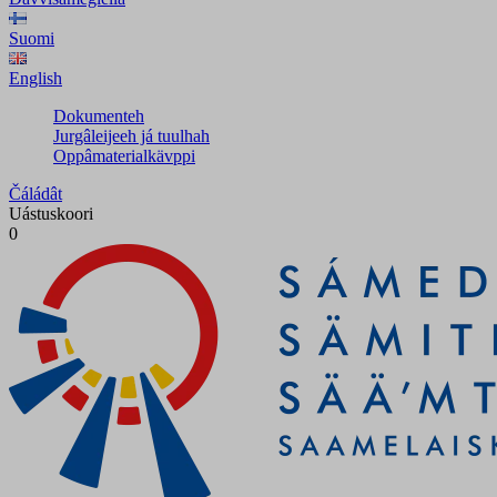
Suomi
English
Dokumenteh
Jurgâleijeeh já tuulhah
Oppâmaterialkävppi
Čáládât
Uástuskoori
0