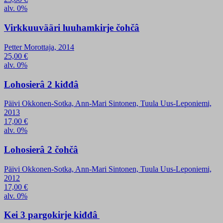
alv. 0%
Virkkuuvääri luuhamkirje čohčâ
Petter Morottaja, 2014
25,00
€
alv. 0%
Lohosierâ 2 kiđđâ
Päivi Okkonen-Sotka, Ann-Mari Sintonen, Tuula Uus-Leponiemi,
2013
17,00
€
alv. 0%
Lohosierâ 2 čohčâ
Päivi Okkonen-Sotka, Ann-Mari Sintonen, Tuula Uus-Leponiemi,
2012
17,00
€
alv. 0%
Kei 3 pargokirje kiđđâ