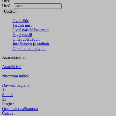
Uusâ
Uusâ...
Uusâ...
Ovdâsijđo
Tiäđuh mist
Ovdâsvástádâssyergih
Äigikyevdil
Ohtâvuotâtiäđuh
Jurgâleijeeh já tuulhah
Oppâmaterialkävppi
Anarâškielâ
an
Anarâškielâ
Nuõrttsääʹmǩiõll
Davvisámegiella
Suomi
English
Oppimateriaalikauppa
Čáládât