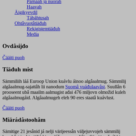
Párnááh já nuorah
Haavah
Äigikyevdil
Tábáhtusah
Ohtâvuotâtiäđuh
Rekigistemtiäđuh
Media
Ovdâsijđo
Čääiti puoh
Tiäđuh mist
Sämmiliih láá Euroop Union kuávlu áinoo algâaalmug. Sämmilij
algâaalmug-sajattâh lii nanodum
Suomâ vuáđulaavâst
. Suullân 6
prooseent ubâ maailm aalmugist ađai 476 miljovn olmožid kuleh
algâaalmugáid. Algâaalmugeh eleh 90 eres staatâ kuávlust.
Čääiti puoh
Miärádâstoohâm
Sämitige 21 jesânid já nelji värijeessân väljejuvvojeh sämmilij