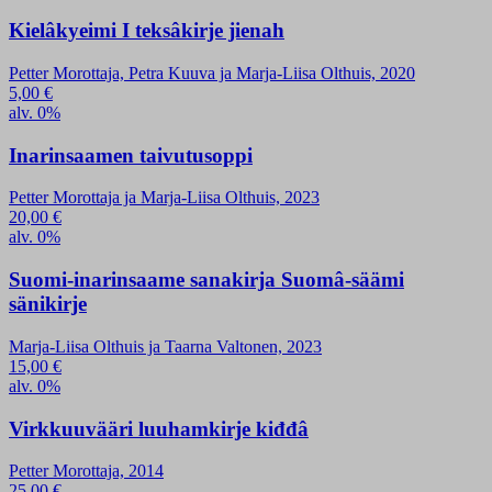
Kielâkyeimi I teksâkirje jienah
Petter Morottaja, Petra Kuuva ja Marja-Liisa Olthuis, 2020
5,00
€
alv. 0%
Inarinsaamen taivutusoppi
Petter Morottaja ja Marja-Liisa Olthuis, 2023
20,00
€
alv. 0%
Suomi-inarinsaame sanakirja Suomâ-säämi
sänikirje
Marja-Liisa Olthuis ja Taarna Valtonen, 2023
15,00
€
alv. 0%
Virkkuuvääri luuhamkirje kiđđâ
Petter Morottaja, 2014
25,00
€