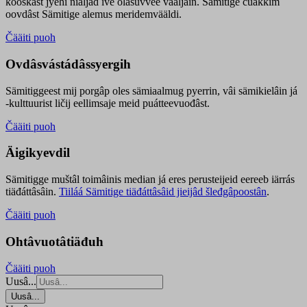
kooskâst jyehi niäljád ive olášuvvee vaaljâin. Sämitige čuákkim
oovdâst Sämitige alemus meridemvääldi.
Čääiti puoh
Ovdâsvástádâssyergih
Sämitiggeest mij porgâp oles sämiaalmug pyerrin, vâi sämikielâin já
-kulttuurist ličij eellimsaje meid puátteevuođâst.
Čääiti puoh
Äigikyevdil
Sämitigge muštâl toimâinis median já eres perusteijeid eereeb iärrás
tiäđáttâsâin.
Tiiláá Sämitige tiäđáttâsâid jieijâd šleđgâpoostân
.
Čääiti puoh
Ohtâvuotâtiäđuh
Čääiti puoh
Uusâ...
Uusâ...