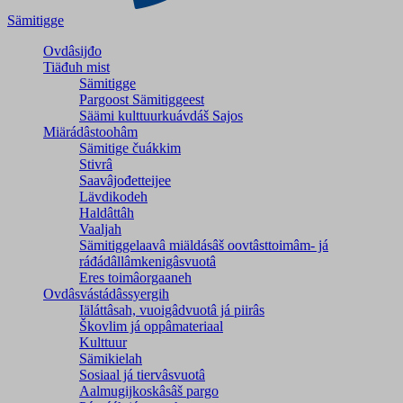
Sämitigge
Ovdâsijđo
Tiäđuh mist
Sämitigge
Pargoost Sämitiggeest
Säämi kulttuurkuávdáš Sajos
Miärádâstoohâm
Sämitige čuákkim
Stivrâ
Saavâjođetteijee
Lävdikodeh
Haldâttâh
Vaaljah
Sämitiggelaavâ miäldásâš oovtâsttoimâm- já
ráđádâllâmkenigâsvuotâ
Eres toimâorgaaneh
Ovdâsvástádâssyergih
Iäláttâsah, vuoigâdvuotâ já piirâs
Škovlim já oppâmateriaal
Kulttuur
Sämikielah
Sosiaal já tiervâsvuotâ
Aalmugijkoskâsâš pargo