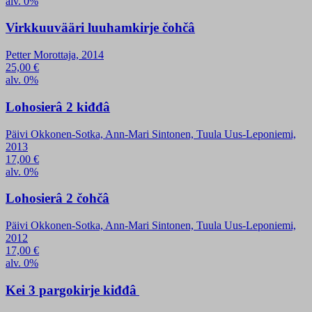
alv. 0%
Virkkuuvääri luuhamkirje čohčâ
Petter Morottaja, 2014
25,00
€
alv. 0%
Lohosierâ 2 kiđđâ
Päivi Okkonen-Sotka, Ann-Mari Sintonen, Tuula Uus-Leponiemi,
2013
17,00
€
alv. 0%
Lohosierâ 2 čohčâ
Päivi Okkonen-Sotka, Ann-Mari Sintonen, Tuula Uus-Leponiemi,
2012
17,00
€
alv. 0%
Kei 3 pargokirje kiđđâ