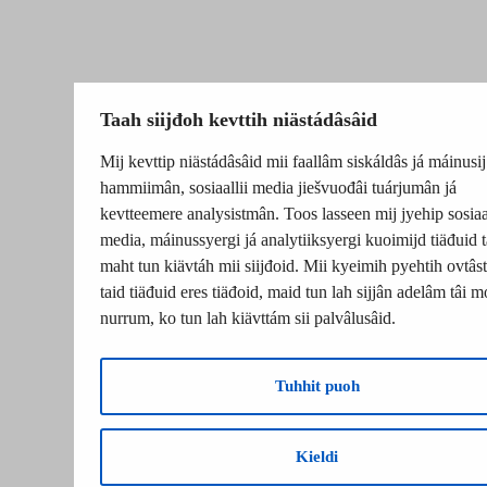
Taah siijđoh kevttih niästádâsâid
Mij kevttip niästádâsâid mii faallâm siskáldâs já máinusij
hammiimân, sosiaallii media jiešvuođâi tuárjumân já
kevtteemere analysistmân. Toos lasseen mij jyehip sosiaal
media, máinussyergi já analytiiksyergi kuoimijd tiäđuid t
maht tun kiävtáh mii siijđoid. Mii kyeimih pyehtih ovtâsti
taid tiäđuid eres tiäđoid, maid tun lah sijjân adelâm tâi m
nurrum, ko tun lah kiävttám sii palvâlusâid.
Tuhhit puoh
Kieldi