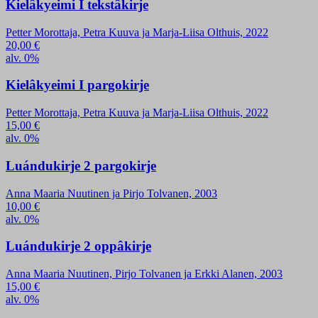
Kielâkyeimi I tekstâkirje
Petter Morottaja, Petra Kuuva ja Marja-Liisa Olthuis, 2022
20,00
€
alv. 0%
Kielâkyeimi I pargokirje
Petter Morottaja, Petra Kuuva ja Marja-Liisa Olthuis, 2022
15,00
€
alv. 0%
Luándukirje 2 pargokirje
Anna Maaria Nuutinen ja Pirjo Tolvanen, 2003
10,00
€
alv. 0%
Luándukirje 2 oppâkirje
Anna Maaria Nuutinen, Pirjo Tolvanen ja Erkki Alanen, 2003
15,00
€
alv. 0%