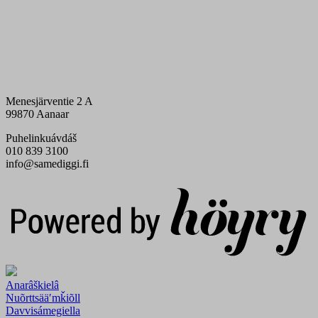
Menesjärventie 2 A
99870 Aanaar
Puhelinkuávdáš
010 839 3100
info@samediggi.fi
Digi- ja mainostoimisto Höyry Rovaniemi ja Oulu
Anarâškielâ
Nuõrttsääʹmǩiõll
Davvisámegiella