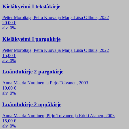
Kielâkyeimi I tekstâkirje
Petter Morottaja, Petra Kuuva ja Marja-Liisa Olthuis, 2022
20,00
€
alv. 0%
Kielâkyeimi I pargokirje
Petter Morottaja, Petra Kuuva ja Marja-Liisa Olthuis, 2022
15,00
€
alv. 0%
Luándukirje 2 pargokirje
Anna Maaria Nuutinen ja Pirjo Tolvanen, 2003
10,00
€
alv. 0%
Luándukirje 2 oppâkirje
Anna Maaria Nuutinen, Pirjo Tolvanen ja Erkki Alanen, 2003
15,00
€
alv. 0%