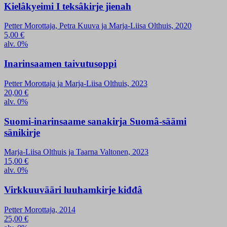
Kielâkyeimi I teksâkirje jienah
Petter Morottaja, Petra Kuuva ja Marja-Liisa Olthuis, 2020
5,00
€
alv. 0%
Inarinsaamen taivutusoppi
Petter Morottaja ja Marja-Liisa Olthuis, 2023
20,00
€
alv. 0%
Suomi-inarinsaame sanakirja Suomâ-säämi
sänikirje
Marja-Liisa Olthuis ja Taarna Valtonen, 2023
15,00
€
alv. 0%
Virkkuuvääri luuhamkirje kiđđâ
Petter Morottaja, 2014
25,00
€