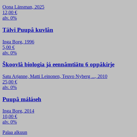
Oona Länsman, 2025
12,00
€
alv. 0%
Tälvi Puupâ kuvlân
Inga Borg, 1996
5,00
€
alv. 0%
Škoovlâ biologia já eennâmtiätu 6 oppâkirje
Satu Arjanne, Matti Leinonen, Teuvo Nyberg ..., 2010
25,00
€
alv. 0%
Puupâ máláseh
Inga Borg, 2014
10,00
€
alv. 0%
Palaa alkuun