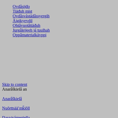
Ovdâsijđo
Tiäđuh mist
Ovdâsvástádâssyergih
Äigikyevdil
Ohtâvuotâtiäđuh
Jurgâleijeeh já tuulhah
Oppâmaterialkävppi
Skip to content
Anarâškielâ
an
Anarâškielâ
Nuõrttsääʹmǩiõll
Davvisámegiella