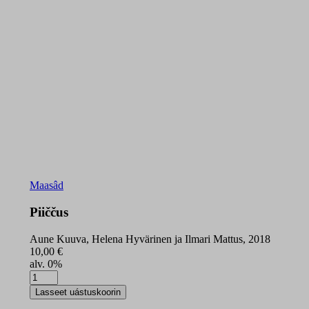
Maasâd
Piiččus
Aune Kuuva, Helena Hyvärinen ja Ilmari Mattus, 2018
10,00
€
alv. 0%
Piiččus
quantity
Lasseet uástuskoorin