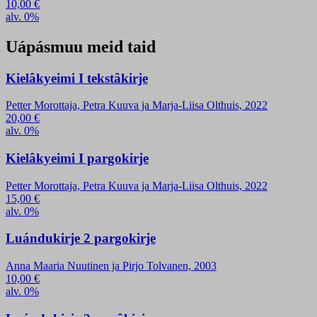
10,00
€
alv. 0%
Uápásmuu meid taid
Kielâkyeimi I tekstâkirje
Petter Morottaja, Petra Kuuva ja Marja-Liisa Olthuis, 2022
20,00
€
alv. 0%
Kielâkyeimi I pargokirje
Petter Morottaja, Petra Kuuva ja Marja-Liisa Olthuis, 2022
15,00
€
alv. 0%
Luándukirje 2 pargokirje
Anna Maaria Nuutinen ja Pirjo Tolvanen, 2003
10,00
€
alv. 0%