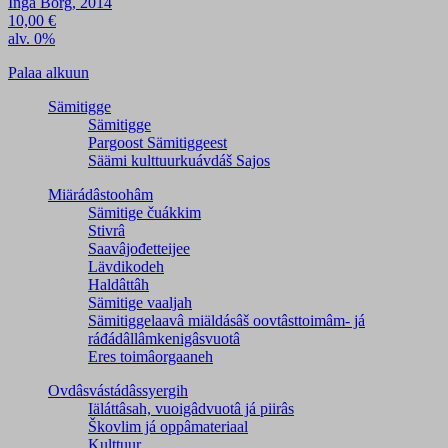
Inga Borg, 2014
10,00
€
alv. 0%
Palaa alkuun
Sämitigge
Sämitigge
Pargoost Sämitiggeest
Säämi kulttuurkuávdáš Sajos
Miärádâstoohâm
Sämitige čuákkim
Stivrâ
Saavâjođetteijee
Lävdikodeh
Haldâttâh
Sämitige vaaljah
Sämitiggelaavâ miäldásâš oovtâsttoimâm- já
ráđádâllâmkenigâsvuotâ
Eres toimâorgaaneh
Ovdâsvástádâssyergih
Iäláttâsah, vuoigâdvuotâ já piirâs
Škovlim já oppâmateriaal
Kulttuur