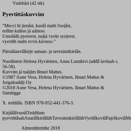
Vuárhást (42 stk)
Pyevtittâskuvvim
”Mecci lii jienâst, kuulâ maht čuojâst,
eellim kulloo já uáinoo.
Umolááh pyereest, suájá vyeln syejeest,
vyerdih maht evvis kávnoo.”
Párnáilaavlâkirje aanaar- ja tavesämikielân.
Nuotâstem Helena Hyvärinen, Anna Lumikivi (uđđâ lavluuh s.
56-58).
Kuvvim já tuáijim Ilmari Mattus.
©1987 Aune Vesa, Helena Hyvärinen, Ilmari Mattus &
Jorgaleaddji Oy
©2018 Aune Vesa, Helena Hyvärinen, Ilmari Mattus &
Sämitigge
X. teddilâs. ISBN 978-952-441-376-3.
Kirjálâšvuotâ
Teddilum
pyevtittâsah
Anarâškielâliih
Tavesämikielâliih
Vyeliškovlâ
Paješkovlâ
Mu
Almostittemihe 2018