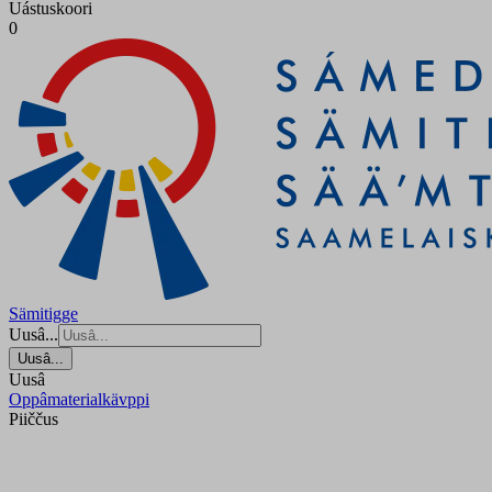
Uástuskoori
0
Sämitigge
Uusâ...
Uusâ...
Uusâ
Oppâmaterialkävppi
Piiččus