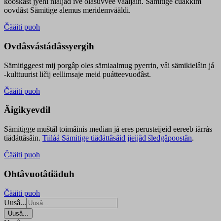
kooskâst jyehi niäljád ive olášuvvee vaaljâin. Sämitige čuákkim
oovdâst Sämitige alemus meridemvääldi.
Čääiti puoh
Ovdâsvástádâssyergih
Sämitiggeest mij porgâp oles sämiaalmug pyerrin, vâi sämikielâin já
-kulttuurist ličij eellimsaje meid puátteevuođâst.
Čääiti puoh
Äigikyevdil
Sämitigge muštâl toimâinis median já eres perusteijeid eereeb iärrás
tiäđáttâsâin.
Tiiláá Sämitige tiäđáttâsâid jieijâd šleđgâpoostân
.
Čääiti puoh
Ohtâvuotâtiäđuh
Čääiti puoh
Uusâ...
Uusâ...