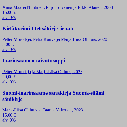
Anna Maaria Nuutinen, Pirjo Tolvanen ja Erkki Alanen, 2003
15,00
€
alv. 0%
Kielâkyeimi I teksâkirje jienah
Petter Morottaja, Petra Kuuva ja Marja-Liisa Olthuis, 2020
5,00
€
alv. 0%
Inarinsaamen taivutusoppi
Petter Morottaja ja Marja-Liisa Olthuis, 2023
20,00
€
alv. 0%
Suomi-inarinsaame sanakirja Suomâ-säämi
sänikirje
Marja-Liisa Olthuis ja Taarna Valtonen, 2023
15,00
€
alv. 0%