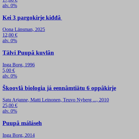
alv. 0%
Kei 3 pargokirje kiđđâ
Oona Länsman, 2025
12,00
€
alv. 0%
Tälvi Puupâ kuvlân
Inga Borg, 1996
5,00
€
alv. 0%
Škoovlâ biologia já eennâmtiätu 6 oppâkirje
Satu Arjanne, Matti Leinonen, Teuvo Nyberg ..., 2010
25,00
€
alv. 0%
Puupâ máláseh
Inga Borg, 2014