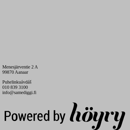
Menesjärventie 2 A
99870 Aanaar
Puhelinkuávdáš
010 839 3100
info@samediggi.fi
Digi- ja mainostoimisto Höyry Rovaniemi ja Oulu