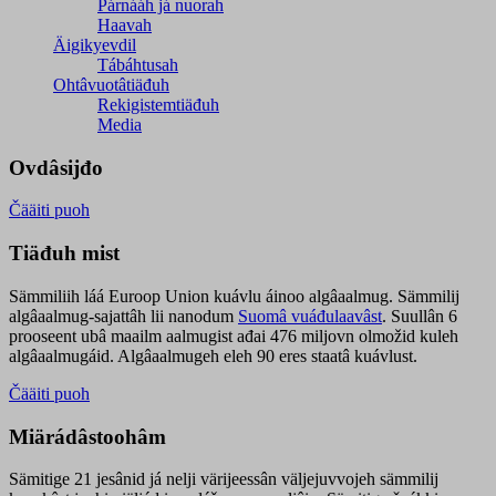
Párnááh já nuorah
Haavah
Äigikyevdil
Tábáhtusah
Ohtâvuotâtiäđuh
Rekigistemtiäđuh
Media
Ovdâsijđo
Čääiti puoh
Tiäđuh mist
Sämmiliih láá Euroop Union kuávlu áinoo algâaalmug. Sämmilij
algâaalmug-sajattâh lii nanodum
Suomâ vuáđulaavâst
. Suullân 6
prooseent ubâ maailm aalmugist ađai 476 miljovn olmožid kuleh
algâaalmugáid. Algâaalmugeh eleh 90 eres staatâ kuávlust.
Čääiti puoh
Miärádâstoohâm
Sämitige 21 jesânid já nelji värijeessân väljejuvvojeh sämmilij