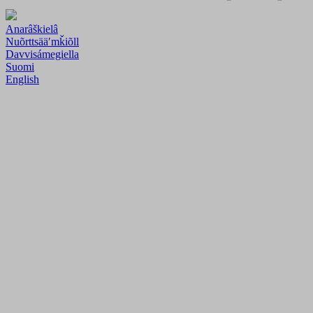
Anarâškielâ
Nuõrttsääʹmǩiõll
Davvisámegiella
Suomi
English