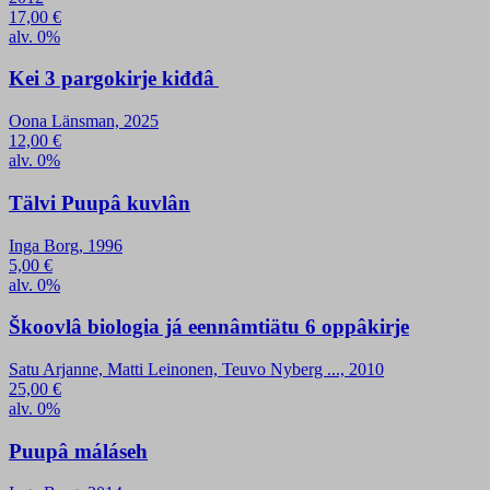
17,00
€
alv. 0%
Kei 3 pargokirje kiđđâ
Oona Länsman, 2025
12,00
€
alv. 0%
Tälvi Puupâ kuvlân
Inga Borg, 1996
5,00
€
alv. 0%
Škoovlâ biologia já eennâmtiätu 6 oppâkirje
Satu Arjanne, Matti Leinonen, Teuvo Nyberg ..., 2010
25,00
€
alv. 0%
Puupâ máláseh