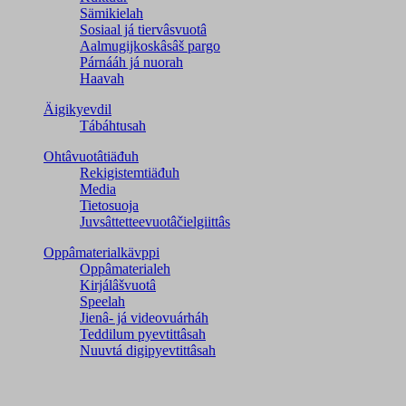
Sämikielah
Sosiaal já tiervâsvuotâ
Aalmugijkoskâsâš pargo
Párnááh já nuorah
Haavah
Äigikyevdil
Tábáhtusah
Ohtâvuotâtiäđuh
Rekigistemtiäđuh
Media
Tietosuoja
Juvsâttetteevuotâčielgiittâs
Oppâmaterialkävppi
Oppâmaterialeh
Kirjálâšvuotâ
Speelah
Jienâ- já videovuárháh
Teddilum pyevtittâsah
Nuuvtá digipyevtittâsah