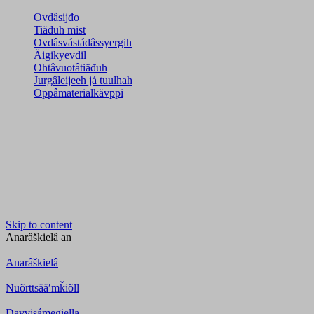
Ovdâsijđo
Tiäđuh mist
Ovdâsvástádâssyergih
Äigikyevdil
Ohtâvuotâtiäđuh
Jurgâleijeeh já tuulhah
Oppâmaterialkävppi
Skip to content
Anarâškielâ
an
Anarâškielâ
Nuõrttsääʹmǩiõll
Davvisámegiella