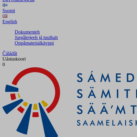
Suomi
English
Dokumenteh
Jurgâleijeeh já tuulhah
Oppâmaterialkävppi
Čáládât
Uástuskoori
0