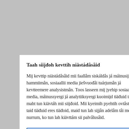
Taah siijđoh kevttih niästádâsâid
Mij kevttip niästádâsâid mii faallâm siskáldâs já máinusij
hammiimân, sosiaallii media jiešvuođâi tuárjumân já
kevtteemere analysistmân. Toos lasseen mij jyehip sosiaal
media, máinussyergi já analytiiksyergi kuoimijd tiäđuid t
maht tun kiävtáh mii siijđoid. Mii kyeimih pyehtih ovtâsti
taid tiäđuid eres tiäđoid, maid tun lah sijjân adelâm tâi m
nurrum, ko tun lah kiävttám sii palvâlusâid.