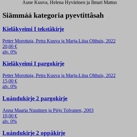
Aune Kuuva, Helena Hyvärinen ja Ilmari Mattus
Siämmáá kategoria pyevtittâsah
Kielâkyeimi I tekstâkirje
Petter Morottaja, Petra Kuuva ja Marja-Liisa Olthuis, 2022
20,00
€
alv. 0%
Kielâkyeimi I pargokirje
Petter Morottaja, Petra Kuuva ja Marja-Liisa Olthuis, 2022
15,00
€
alv. 0%
Luándukirje 2 pargokirje
Anna Maaria Nuutinen ja Pirjo Tolvanen, 2003
10,00
€
alv. 0%
Luándukirje 2 oppâkirje