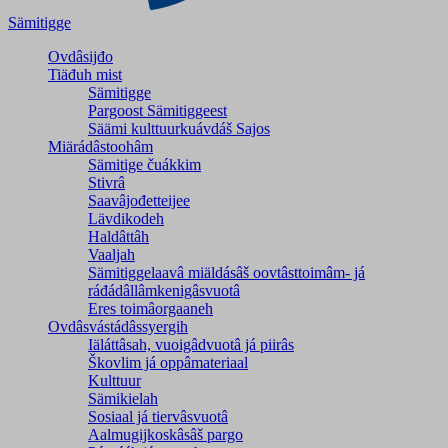
Sämitigge
Ovdâsijđo
Tiäđuh mist
Sämitigge
Pargoost Sämitiggeest
Säämi kulttuurkuávdáš Sajos
Miärádâstoohâm
Sämitige čuákkim
Stivrâ
Saavâjođetteijee
Lävdikodeh
Haldâttâh
Vaaljah
Sämitiggelaavâ miäldásâš oovtâsttoimâm- já
ráđádâllâmkenigâsvuotâ
Eres toimâorgaaneh
Ovdâsvástádâssyergih
Iäláttâsah, vuoigâdvuotâ já piirâs
Škovlim já oppâmateriaal
Kulttuur
Sämikielah
Sosiaal já tiervâsvuotâ
Aalmugijkoskâsâš pargo