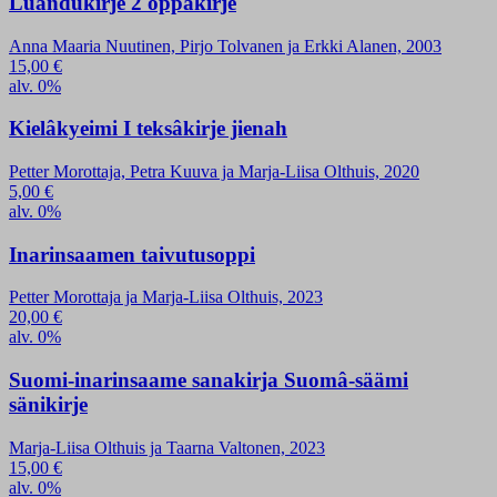
Luándukirje 2 oppâkirje
Anna Maaria Nuutinen, Pirjo Tolvanen ja Erkki Alanen, 2003
15,00
€
alv. 0%
Kielâkyeimi I teksâkirje jienah
Petter Morottaja, Petra Kuuva ja Marja-Liisa Olthuis, 2020
5,00
€
alv. 0%
Inarinsaamen taivutusoppi
Petter Morottaja ja Marja-Liisa Olthuis, 2023
20,00
€
alv. 0%
Suomi-inarinsaame sanakirja Suomâ-säämi
sänikirje
Marja-Liisa Olthuis ja Taarna Valtonen, 2023
15,00
€
alv. 0%