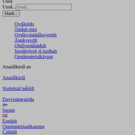
Uusâ
Uusâ...
Uusâ...
Ovdâsijđo
Tiäđuh mist
Ovdâsvástádâssyergih
Äigikyevdil
Ohtâvuotâtiäđuh
Jurgâleijeeh já tuulhah
Oppâmaterialkävppi
Anarâškielâ
an
Anarâškielâ
Nuõrttsääʹmǩiõll
Davvisámegiella
Suomi
English
Oppimateriaalikauppa
Čáládât