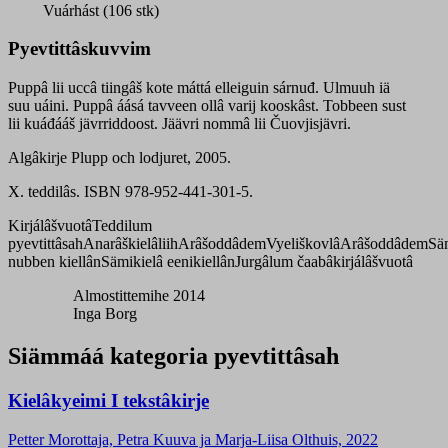
quantity
Vuárhást (106 stk)
Pyevtittâskuvvim
Puppâ lii uccâ tiingâš kote máttá elleiguin sárnuđ. Ulmuuh iä
suu uáini. Puppâ áásá tavveen ollâ varij kooskâst. Tobbeen sust
lii kuáđááš jävrriddoost. Jäävri nommâ lii Čuovjisjävri.
Algâkirje Plupp och lodjuret, 2005.
X. teddilâs. ISBN 978-952-441-301-5.
Kirjálâšvuotâ
Teddilum
pyevtittâsah
Anarâškielâliih
Arâšoddâdem
Vyeliškovlâ
Arâšoddâdem
Sä
nubben kiellân
Sämikielâ eenikiellân
Jurgâlum čaabâkirjálâšvuotâ
Almostittemihe 2014
Inga Borg
Siämmáá kategoria pyevtittâsah
Kielâkyeimi I tekstâkirje
Petter Morottaja, Petra Kuuva ja Marja-Liisa Olthuis, 2022