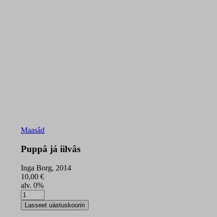
Maasâd
Puppâ já iilvâs
Inga Borg, 2014
10,00
€
alv. 0%
Puppâ
já
Lasseet uástuskoorin
iilvâs