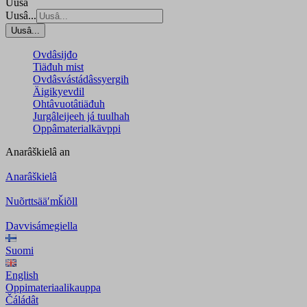
Uusâ
Uusâ...
Uusâ...
Ovdâsijđo
Tiäđuh mist
Ovdâsvástádâssyergih
Äigikyevdil
Ohtâvuotâtiäđuh
Jurgâleijeeh já tuulhah
Oppâmaterialkävppi
Anarâškielâ
an
Anarâškielâ
Nuõrttsääʹmǩiõll
Davvisámegiella
Suomi
English
Oppimateriaalikauppa
Čáládât