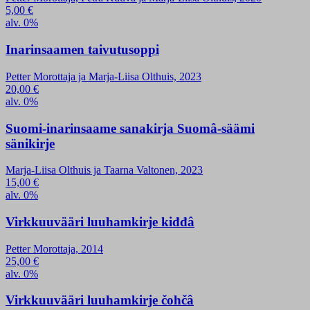
5,00
€
alv. 0%
Inarinsaamen taivutusoppi
Petter Morottaja ja Marja-Liisa Olthuis, 2023
20,00
€
alv. 0%
Suomi-inarinsaame sanakirja Suomâ-säämi
sänikirje
Marja-Liisa Olthuis ja Taarna Valtonen, 2023
15,00
€
alv. 0%
Virkkuuvääri luuhamkirje kiđđâ
Petter Morottaja, 2014
25,00
€
alv. 0%
Virkkuuvääri luuhamkirje čohčâ