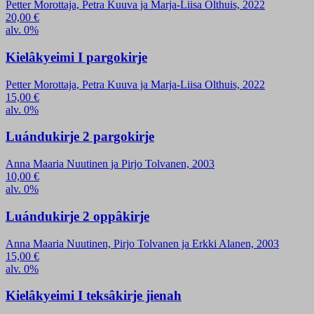
Petter Morottaja, Petra Kuuva ja Marja-Liisa Olthuis, 2022
20,00
€
alv. 0%
Kielâkyeimi I pargokirje
Petter Morottaja, Petra Kuuva ja Marja-Liisa Olthuis, 2022
15,00
€
alv. 0%
Luándukirje 2 pargokirje
Anna Maaria Nuutinen ja Pirjo Tolvanen, 2003
10,00
€
alv. 0%
Luándukirje 2 oppâkirje
Anna Maaria Nuutinen, Pirjo Tolvanen ja Erkki Alanen, 2003
15,00
€
alv. 0%
Kielâkyeimi I teksâkirje jienah