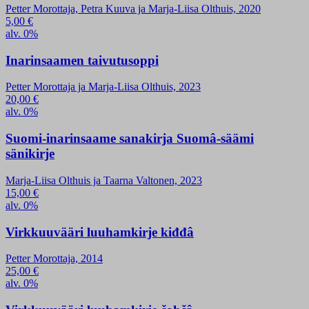
Petter Morottaja, Petra Kuuva ja Marja-Liisa Olthuis, 2020
5,00
€
alv. 0%
Inarinsaamen taivutusoppi
Petter Morottaja ja Marja-Liisa Olthuis, 2023
20,00
€
alv. 0%
Suomi-inarinsaame sanakirja Suomâ-säämi
sänikirje
Marja-Liisa Olthuis ja Taarna Valtonen, 2023
15,00
€
alv. 0%
Virkkuuvääri luuhamkirje kiđđâ
Petter Morottaja, 2014
25,00
€
alv. 0%