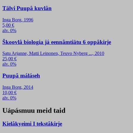
Tälvi Puupâ kuvlân
Inga Borg, 1996
5,00
€
alv. 0%
Škoovlâ biologia já eennâmtiätu 6 oppâkirje
Satu Arjanne, Matti Leinonen, Teuvo Nyberg ..., 2010
25,00
€
alv. 0%
Puupâ máláseh
Inga Borg, 2014
10,00
€
alv. 0%
Uápásmuu meid taid
Kielâkyeimi I tekstâkirje