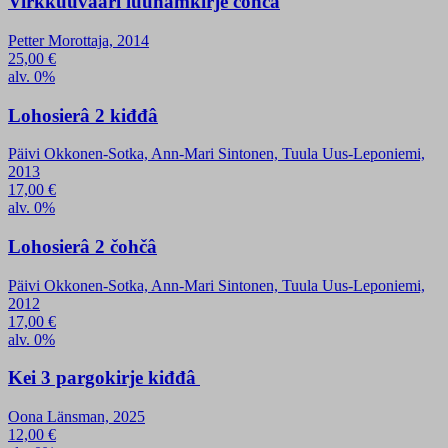
Virkkuuvääri luuhamkirje čohčâ
Petter Morottaja, 2014
25,00
€
alv. 0%
Lohosierâ 2 kiđđâ
Päivi Okkonen-Sotka, Ann-Mari Sintonen, Tuula Uus-Leponiemi,
2013
17,00
€
alv. 0%
Lohosierâ 2 čohčâ
Päivi Okkonen-Sotka, Ann-Mari Sintonen, Tuula Uus-Leponiemi,
2012
17,00
€
alv. 0%
Kei 3 pargokirje kiđđâ
Oona Länsman, 2025
12,00
€