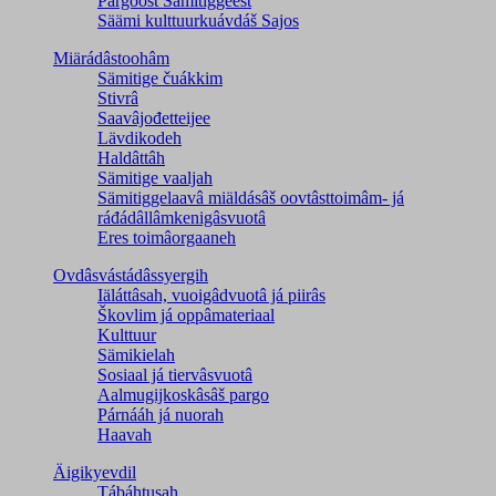
Pargoost Sämitiggeest
Säämi kulttuurkuávdáš Sajos
Miärádâstoohâm
Sämitige čuákkim
Stivrâ
Saavâjođetteijee
Lävdikodeh
Haldâttâh
Sämitige vaaljah
Sämitiggelaavâ miäldásâš oovtâsttoimâm- já
ráđádâllâmkenigâsvuotâ
Eres toimâorgaaneh
Ovdâsvástádâssyergih
Iäláttâsah, vuoigâdvuotâ já piirâs
Škovlim já oppâmateriaal
Kulttuur
Sämikielah
Sosiaal já tiervâsvuotâ
Aalmugijkoskâsâš pargo
Párnááh já nuorah
Haavah
Äigikyevdil
Tábáhtusah