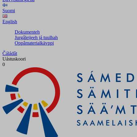
Suomi
English
Dokumenteh
Jurgâleijeeh já tuulhah
Oppâmaterialkävppi
Čáládât
Uástuskoori
0