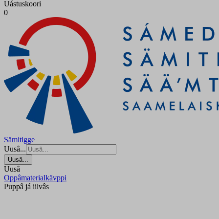
Uástuskoori
0
Sämitigge
Uusâ...
Uusâ...
Uusâ
Oppâmaterialkävppi
Puppâ já iilvâs