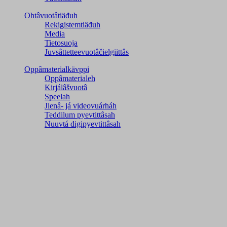
Ohtâvuotâtiäđuh
Rekigistemtiäđuh
Media
Tietosuoja
Juvsâttetteevuotâčielgiittâs
Oppâmaterialkävppi
Oppâmaterialeh
Kirjálâšvuotâ
Speelah
Jienâ- já videovuárháh
Teddilum pyevtittâsah
Nuuvtá digipyevtittâsah