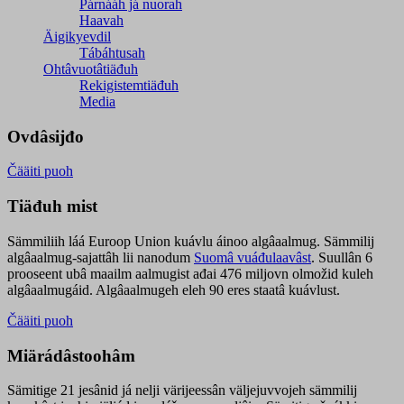
Párnááh já nuorah
Haavah
Äigikyevdil
Tábáhtusah
Ohtâvuotâtiäđuh
Rekigistemtiäđuh
Media
Ovdâsijđo
Čääiti puoh
Tiäđuh mist
Sämmiliih láá Euroop Union kuávlu áinoo algâaalmug. Sämmilij
algâaalmug-sajattâh lii nanodum
Suomâ vuáđulaavâst
. Suullân 6
prooseent ubâ maailm aalmugist ađai 476 miljovn olmožid kuleh
algâaalmugáid. Algâaalmugeh eleh 90 eres staatâ kuávlust.
Čääiti puoh
Miärádâstoohâm
Sämitige 21 jesânid já nelji värijeessân väljejuvvojeh sämmilij