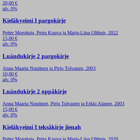
20,00
€
alv. 0%
Kielâkyeimi I pargokirje
Petter Morottaja, Petra Kuuva ja Marja-Liisa Olthuis, 2022
15,00
€
alv. 0%
Luándukirje 2 pargokirje
Anna Maaria Nuutinen ja Pirjo Tolvanen, 2003
10,00
€
alv. 0%
Luándukirje 2 oppâkirje
Anna Maaria Nuutinen, Pirjo Tolvanen ja Erkki Alanen, 2003
15,00
€
alv. 0%
Kielâkyeimi I teksâkirje jienah
Petter Morottaja, Petra Kuuva ja Marja-Liisa Olthuis, 2020