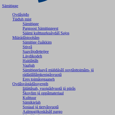
Sämitigge
Ovdâsijđo
Tiäđuh mist
Sämitigge
Pargoost Sämitiggeest
Säämi kulttuurkuávdáš Sajos
Miärádâstoohâm
Sämitige čuákkim
Stivrâ
Saavâjođetteijee
Lävdikodeh
Haldâttâh
Vaaljah
Sämitiggelaavâ miäldásâš oovtâsttoimâm- já
ráđádâllâmkenigâsvuotâ
Eres toimâorgaaneh
Ovdâsvástádâssyergih
Iäláttâsah, vuoigâdvuotâ já piirâs
Škovlim já oppâmateriaal
Kulttuur
Sämikielah
Sosiaal já tiervâsvuotâ
Aalmugijkoskâsâš pargo