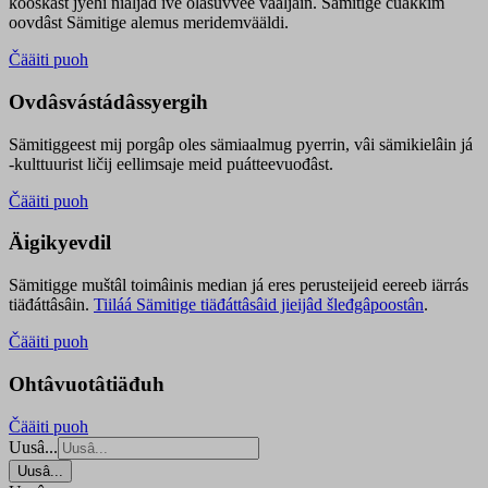
kooskâst jyehi niäljád ive olášuvvee vaaljâin. Sämitige čuákkim
oovdâst Sämitige alemus meridemvääldi.
Čääiti puoh
Ovdâsvástádâssyergih
Sämitiggeest mij porgâp oles sämiaalmug pyerrin, vâi sämikielâin já
-kulttuurist ličij eellimsaje meid puátteevuođâst.
Čääiti puoh
Äigikyevdil
Sämitigge muštâl toimâinis median já eres perusteijeid eereeb iärrás
tiäđáttâsâin.
Tiiláá Sämitige tiäđáttâsâid jieijâd šleđgâpoostân
.
Čääiti puoh
Ohtâvuotâtiäđuh
Čääiti puoh
Uusâ...
Uusâ...