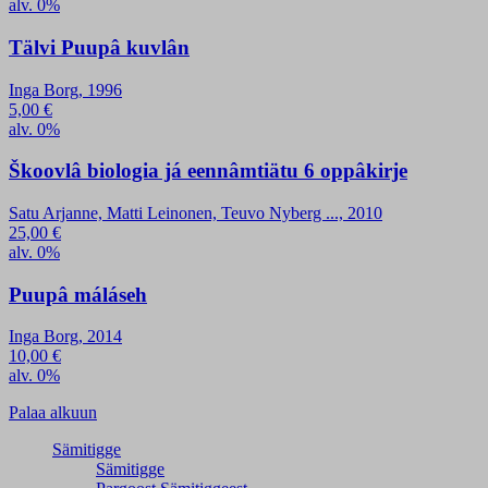
alv. 0%
Tälvi Puupâ kuvlân
Inga Borg, 1996
5,00
€
alv. 0%
Škoovlâ biologia já eennâmtiätu 6 oppâkirje
Satu Arjanne, Matti Leinonen, Teuvo Nyberg ..., 2010
25,00
€
alv. 0%
Puupâ máláseh
Inga Borg, 2014
10,00
€
alv. 0%
Palaa alkuun
Sämitigge
Sämitigge