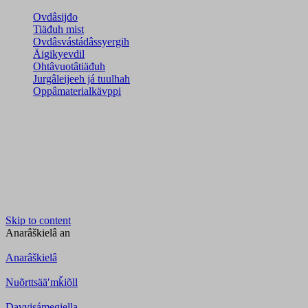
Ovdâsijđo
Tiäđuh mist
Ovdâsvástádâssyergih
Äigikyevdil
Ohtâvuotâtiäđuh
Jurgâleijeeh já tuulhah
Oppâmaterialkävppi
Skip to content
Anarâškielâ
an
Anarâškielâ
Nuõrttsääʹmǩiõll
Davvisámegiella