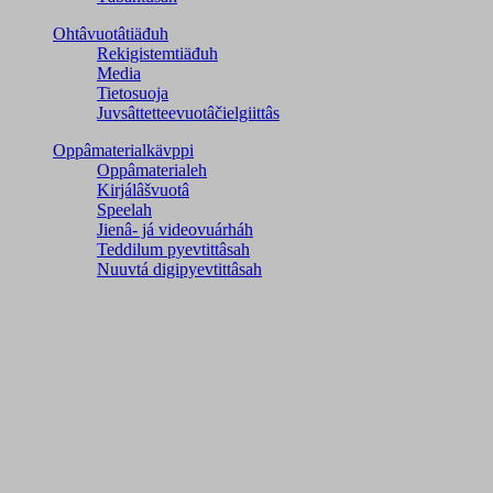
Ohtâvuotâtiäđuh
Rekigistemtiäđuh
Media
Tietosuoja
Juvsâttetteevuotâčielgiittâs
Oppâmaterialkävppi
Oppâmaterialeh
Kirjálâšvuotâ
Speelah
Jienâ- já videovuárháh
Teddilum pyevtittâsah
Nuuvtá digipyevtittâsah