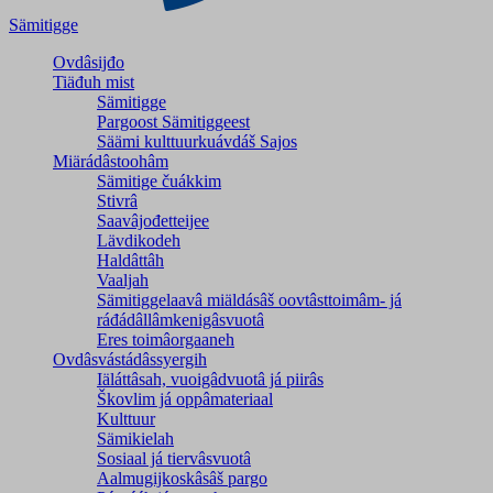
Sämitigge
Ovdâsijđo
Tiäđuh mist
Sämitigge
Pargoost Sämitiggeest
Säämi kulttuurkuávdáš Sajos
Miärádâstoohâm
Sämitige čuákkim
Stivrâ
Saavâjođetteijee
Lävdikodeh
Haldâttâh
Vaaljah
Sämitiggelaavâ miäldásâš oovtâsttoimâm- já
ráđádâllâmkenigâsvuotâ
Eres toimâorgaaneh
Ovdâsvástádâssyergih
Iäláttâsah, vuoigâdvuotâ já piirâs
Škovlim já oppâmateriaal
Kulttuur
Sämikielah
Sosiaal já tiervâsvuotâ
Aalmugijkoskâsâš pargo