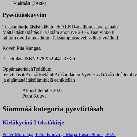
Vuárhást (39 stk)
Pyevtittâskuvvim
Tekstamhárjuttâsâst kiävttojeh ALKU-mallipuustaveh, maid
Máttááttâshaldâttâs lii váldám anon ive 2016. Taat vihko lii
rahtum ovdil almostittum Tekstampuustaveh -vihko vuáđuld.
Koveh Piia Kangas.
2. teddilâs. ISBN 978-952-441-333-6.
Oppâmaterialeh
Teddilum
pyevtittâsah
Anarâškielâliih
Arâšoddâdem
Vyeliškovlâ
Arâšoddâdem
Ov
já algâmáttááttâs
Sämikielâ eenikiellân
Almostittemihe 2022
Petra Kuuva
Siämmáá kategoria pyevtittâsah
Kielâkyeimi I tekstâkirje
Petter Morottaja, Petra Kuuva ja Marja-Liisa Olthuis, 2022