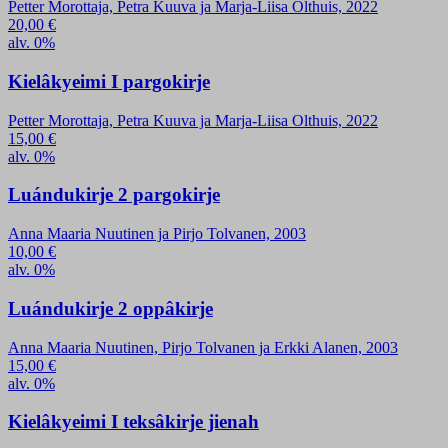
Petter Morottaja, Petra Kuuva ja Marja-Liisa Olthuis, 2022
20,00
€
alv. 0%
Kielâkyeimi I pargokirje
Petter Morottaja, Petra Kuuva ja Marja-Liisa Olthuis, 2022
15,00
€
alv. 0%
Luándukirje 2 pargokirje
Anna Maaria Nuutinen ja Pirjo Tolvanen, 2003
10,00
€
alv. 0%
Luándukirje 2 oppâkirje
Anna Maaria Nuutinen, Pirjo Tolvanen ja Erkki Alanen, 2003
15,00
€
alv. 0%
Kielâkyeimi I teksâkirje jienah