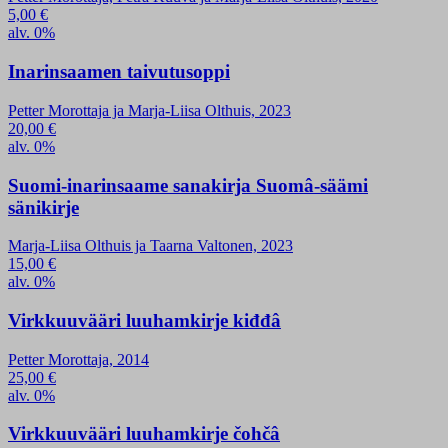
5,00
€
alv. 0%
Inarinsaamen taivutusoppi
Petter Morottaja ja Marja-Liisa Olthuis, 2023
20,00
€
alv. 0%
Suomi-inarinsaame sanakirja Suomâ-säämi
sänikirje
Marja-Liisa Olthuis ja Taarna Valtonen, 2023
15,00
€
alv. 0%
Virkkuuvääri luuhamkirje kiđđâ
Petter Morottaja, 2014
25,00
€
alv. 0%
Virkkuuvääri luuhamkirje čohčâ