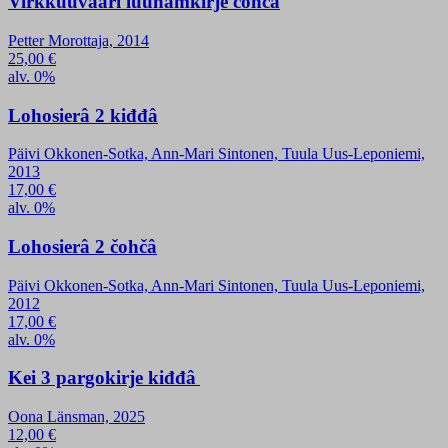
Virkkuuvääri luuhamkirje čohčâ
Petter Morottaja, 2014
25,00
€
alv. 0%
Lohosierâ 2 kiđđâ
Päivi Okkonen-Sotka, Ann-Mari Sintonen, Tuula Uus-Leponiemi,
2013
17,00
€
alv. 0%
Lohosierâ 2 čohčâ
Päivi Okkonen-Sotka, Ann-Mari Sintonen, Tuula Uus-Leponiemi,
2012
17,00
€
alv. 0%
Kei 3 pargokirje kiđđâ
Oona Länsman, 2025
12,00
€