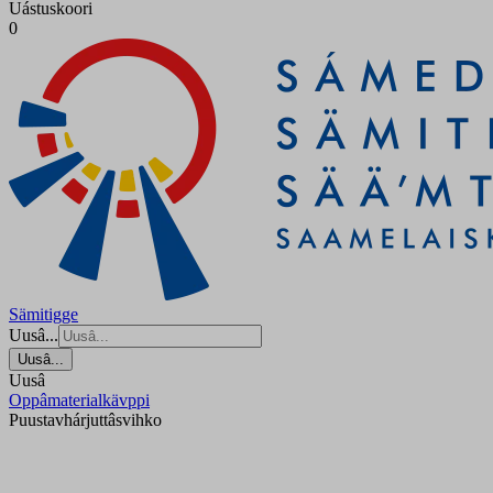
Uástuskoori
0
Sämitigge
Uusâ...
Uusâ...
Uusâ
Oppâmaterialkävppi
Puustavhárjuttâs­vihko