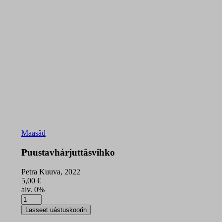
Maasâd
Puustavhárjuttâs­vihko
Petra Kuuva, 2022
5,00
€
alv. 0%
Puustavhárjuttâs­
vihko
Lasseet uástuskoorin
quantity