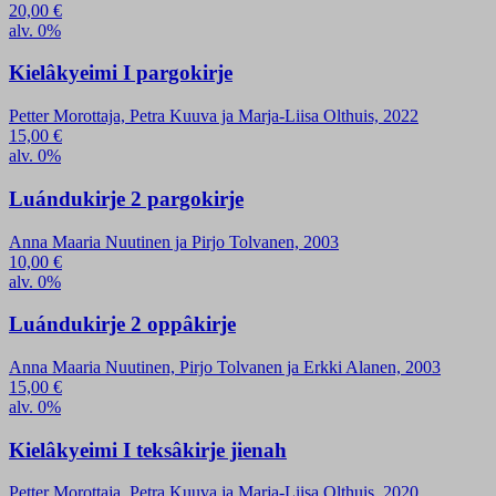
20,00
€
alv. 0%
Kielâkyeimi I pargokirje
Petter Morottaja, Petra Kuuva ja Marja-Liisa Olthuis, 2022
15,00
€
alv. 0%
Luándukirje 2 pargokirje
Anna Maaria Nuutinen ja Pirjo Tolvanen, 2003
10,00
€
alv. 0%
Luándukirje 2 oppâkirje
Anna Maaria Nuutinen, Pirjo Tolvanen ja Erkki Alanen, 2003
15,00
€
alv. 0%
Kielâkyeimi I teksâkirje jienah
Petter Morottaja, Petra Kuuva ja Marja-Liisa Olthuis, 2020