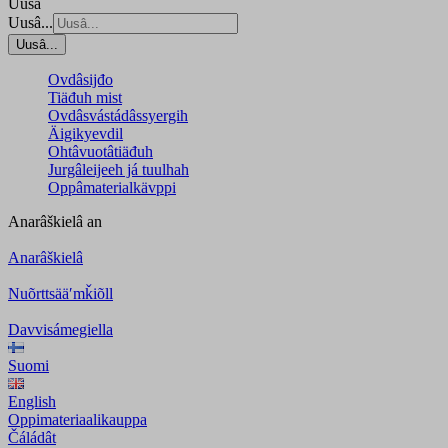
Uusâ
Uusâ...
Uusâ...
Ovdâsijđo
Tiäđuh mist
Ovdâsvástádâssyergih
Äigikyevdil
Ohtâvuotâtiäđuh
Jurgâleijeeh já tuulhah
Oppâmaterialkävppi
Anarâškielâ
an
Anarâškielâ
Nuõrttsääʹmǩiõll
Davvisámegiella
Suomi
English
Oppimateriaalikauppa
Čáládât