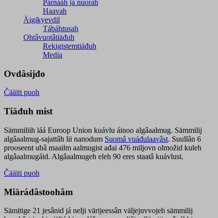
Párnááh já nuorah
Haavah
Äigikyevdil
Tábáhtusah
Ohtâvuotâtiäđuh
Rekigistemtiäđuh
Media
Ovdâsijđo
Čääiti puoh
Tiäđuh mist
Sämmiliih láá Euroop Union kuávlu áinoo algâaalmug. Sämmilij
algâaalmug-sajattâh lii nanodum
Suomâ vuáđulaavâst
. Suullân 6
prooseent ubâ maailm aalmugist ađai 476 miljovn olmožid kuleh
algâaalmugáid. Algâaalmugeh eleh 90 eres staatâ kuávlust.
Čääiti puoh
Miärádâstoohâm
Sämitige 21 jesânid já nelji värijeessân väljejuvvojeh sämmilij