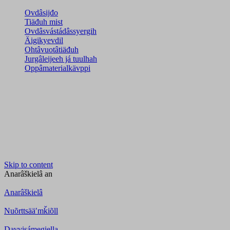
Ovdâsijđo
Tiäđuh mist
Ovdâsvástádâssyergih
Äigikyevdil
Ohtâvuotâtiäđuh
Jurgâleijeeh já tuulhah
Oppâmaterialkävppi
Skip to content
Anarâškielâ
an
Anarâškielâ
Nuõrttsääʹmǩiõll
Davvisámegiella