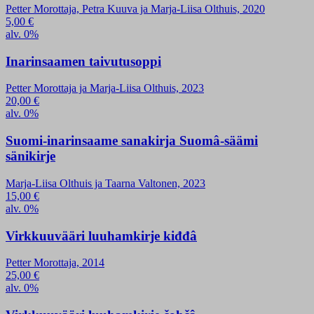
Petter Morottaja, Petra Kuuva ja Marja-Liisa Olthuis, 2020
5,00
€
alv. 0%
Inarinsaamen taivutusoppi
Petter Morottaja ja Marja-Liisa Olthuis, 2023
20,00
€
alv. 0%
Suomi-inarinsaame sanakirja Suomâ-säämi
sänikirje
Marja-Liisa Olthuis ja Taarna Valtonen, 2023
15,00
€
alv. 0%
Virkkuuvääri luuhamkirje kiđđâ
Petter Morottaja, 2014
25,00
€
alv. 0%