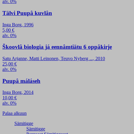
alv. 0%
Tälvi Puupâ kuvlân
Inga Borg, 1996
5,00
€
alv. 0%
Škoovlâ biologia já eennâmtiätu 6 oppâkirje
Satu Arjanne, Matti Leinonen, Teuvo Nyberg ..., 2010
25,00
€
alv. 0%
Puupâ máláseh
Inga Borg, 2014
10,00
€
alv. 0%
Palaa alkuun
Sämitigge
Sämitigge