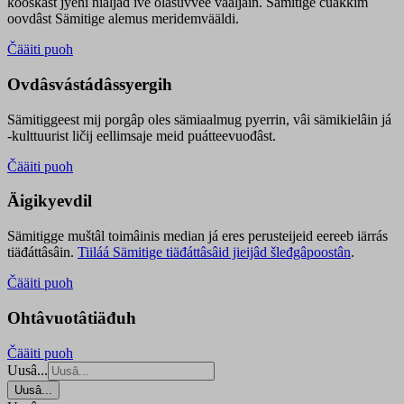
kooskâst jyehi niäljád ive olášuvvee vaaljâin. Sämitige čuákkim
oovdâst Sämitige alemus meridemvääldi.
Čääiti puoh
Ovdâsvástádâssyergih
Sämitiggeest mij porgâp oles sämiaalmug pyerrin, vâi sämikielâin já
-kulttuurist ličij eellimsaje meid puátteevuođâst.
Čääiti puoh
Äigikyevdil
Sämitigge muštâl toimâinis median já eres perusteijeid eereeb iärrás
tiäđáttâsâin.
Tiiláá Sämitige tiäđáttâsâid jieijâd šleđgâpoostân
.
Čääiti puoh
Ohtâvuotâtiäđuh
Čääiti puoh
Uusâ...
Uusâ...