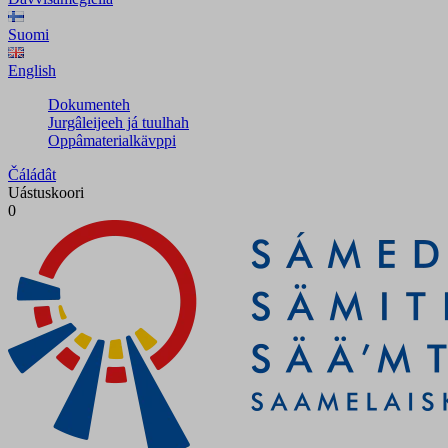
Suomi
English
Dokumenteh
Jurgâleijeeh já tuulhah
Oppâmaterialkävppi
Čáládât
Uástuskoori
0