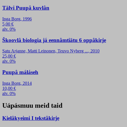
Tälvi Puupâ kuvlân
Inga Borg, 1996
5,00
€
alv. 0%
Škoovlâ biologia já eennâmtiätu 6 oppâkirje
Satu Arjanne, Matti Leinonen, Teuvo Nyberg ..., 2010
25,00
€
alv. 0%
Puupâ máláseh
Inga Borg, 2014
10,00
€
alv. 0%
Uápásmuu meid taid
Kielâkyeimi I tekstâkirje