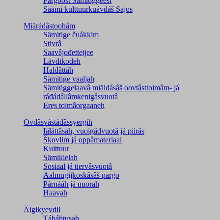
Pargoost Sämitiggeest
Säämi kulttuurkuávdáš Sajos
Miärádâstoohâm
Sämitige čuákkim
Stivrâ
Saavâjođetteijee
Lävdikodeh
Haldâttâh
Sämitige vaaljah
Sämitiggelaavâ miäldásâš oovtâsttoimâm- já
ráđádâllâmkenigâsvuotâ
Eres toimâorgaaneh
Ovdâsvástádâssyergih
Iäláttâsah, vuoigâdvuotâ já piirâs
Škovlim já oppâmateriaal
Kulttuur
Sämikielah
Sosiaal já tiervâsvuotâ
Aalmugijkoskâsâš pargo
Párnááh já nuorah
Haavah
Äigikyevdil
Tábáhtusah