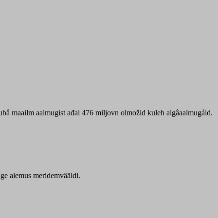
 ubâ maailm aalmugist ađai 476 miljovn olmožid kuleh algâaalmugáid.
itige alemus meridemvääldi.