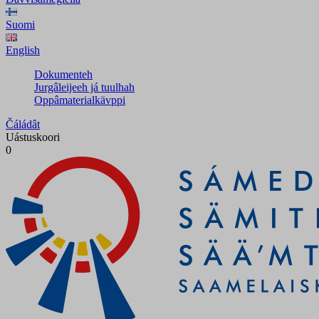
Suomi
English
Dokumenteh
Jurgâleijeeh já tuulhah
Oppâmaterialkävppi
Čáládât
Uástuskoori
0