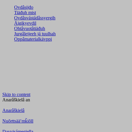
Ovdâsijđo
Tiäđuh mist
Ovdâsvástádâssyergih
Äigikyevdil
Ohtâvuotâtiäđuh
Jurgâleijeeh já tuulhah
Oppâmaterialkävppi
Skip to content
Anarâškielâ
an
Anarâškielâ
Nuõrttsääʹmǩiõll
Davvisámegiella