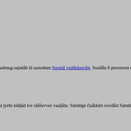
aalmug-sajattâh lii nanodum
Suomâ vuáđulaavâst
. Suullân 6 prooseent
âst jyehi niäljád ive olášuvvee vaaljâin. Sämitige čuákkim oovdâst Säm