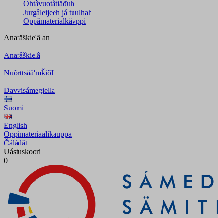
Ohtâvuotâtiäđuh
Jurgâleijeeh já tuulhah
Oppâmaterialkävppi
Anarâškielâ
an
Anarâškielâ
Nuõrttsääʹmǩiõll
Davvisámegiella
Suomi
English
Oppimateriaalikauppa
Čáládât
Uástuskoori
0