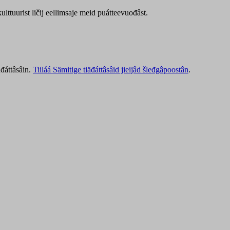
lttuurist ličij eellimsaje meid puátteevuođâst.
äđáttâsâin.
Tiiláá Sämitige tiäđáttâsâid jieijâd šleđgâpoostân
.