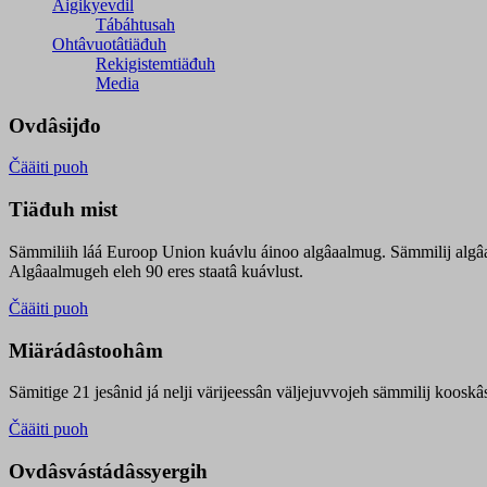
Äigikyevdil
Tábáhtusah
Ohtâvuotâtiäđuh
Rekigistemtiäđuh
Media
Ovdâsijđo
Čääiti puoh
Tiäđuh mist
Sämmiliih láá Euroop Union kuávlu áinoo algâaalmug. Sämmilij algâ
Algâaalmugeh eleh 90 eres staatâ kuávlust.
Čääiti puoh
Miärádâstoohâm
Sämitige 21 jesânid já nelji värijeessân väljejuvvojeh sämmilij koosk
Čääiti puoh
Ovdâsvástádâssyergih