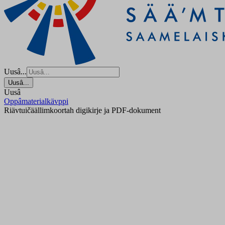
Uusâ...
Uusâ...
Uusâ
Oppâmaterialkävppi
Riävtuičäällim­koortah digikirje ja PDF-dokument