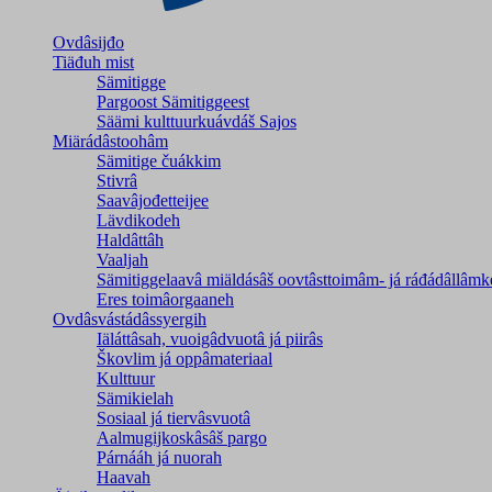
Ovdâsijđo
Tiäđuh mist
Sämitigge
Pargoost Sämitiggeest
Säämi kulttuurkuávdáš Sajos
Miärádâstoohâm
Sämitige čuákkim
Stivrâ
Saavâjođetteijee
Lävdikodeh
Haldâttâh
Vaaljah
Sämitiggelaavâ miäldásâš oovtâsttoimâm- já ráđádâllâmk
Eres toimâorgaaneh
Ovdâsvástádâssyergih
Iäláttâsah, vuoigâdvuotâ já piirâs
Škovlim já oppâmateriaal
Kulttuur
Sämikielah
Sosiaal já tiervâsvuotâ
Aalmugijkoskâsâš pargo
Párnááh já nuorah
Haavah