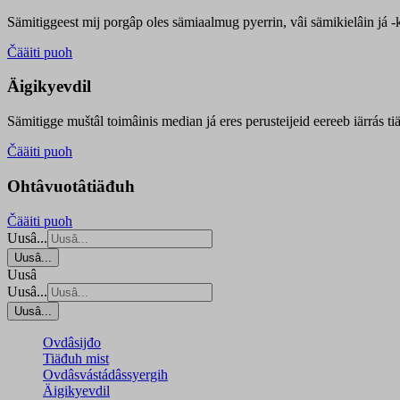
Sämitiggeest mij porgâp oles sämiaalmug pyerrin, vâi sämikielâin já -ku
Čääiti puoh
Äigikyevdil
Sämitigge muštâl toimâinis median já eres perusteijeid eereeb iärrás ti
Čääiti puoh
Ohtâvuotâtiäđuh
Čääiti puoh
Uusâ...
Uusâ...
Uusâ
Uusâ...
Uusâ...
Ovdâsijđo
Tiäđuh mist
Ovdâsvástádâssyergih
Äigikyevdil