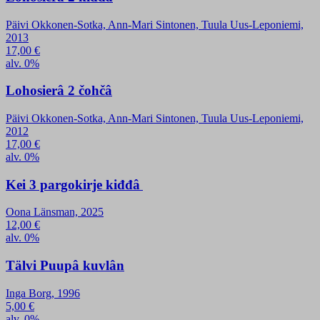
Päivi Okkonen-Sotka, Ann-Mari Sintonen, Tuula Uus-Leponiemi,
2013
17,00
€
alv. 0%
Lohosierâ 2 čohčâ
Päivi Okkonen-Sotka, Ann-Mari Sintonen, Tuula Uus-Leponiemi,
2012
17,00
€
alv. 0%
Kei 3 pargokirje kiđđâ
Oona Länsman, 2025
12,00
€
alv. 0%
Tälvi Puupâ kuvlân
Inga Borg, 1996
5,00
€
alv. 0%