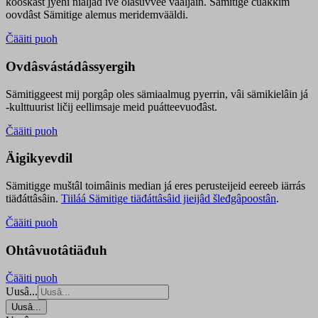
kooskâst jyehi niäljád ive olášuvvee vaaljâin. Sämitige čuákkim
oovdâst Sämitige alemus meridemvääldi.
Čääiti puoh
Ovdâsvástádâssyergih
Sämitiggeest mij porgâp oles sämiaalmug pyerrin, vâi sämikielâin já
-kulttuurist ličij eellimsaje meid puátteevuođâst.
Čääiti puoh
Äigikyevdil
Sämitigge muštâl toimâinis median já eres perusteijeid eereeb iärrás
tiäđáttâsâin.
Tiiláá Sämitige tiäđáttâsâid jieijâd šleđgâpoostân
.
Čääiti puoh
Ohtâvuotâtiäđuh
Čääiti puoh
Uusâ...
Uusâ...