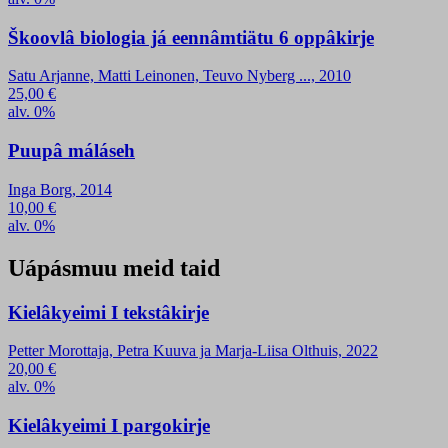
Škoovlâ biologia já eennâmtiätu 6 oppâkirje
Satu Arjanne, Matti Leinonen, Teuvo Nyberg ..., 2010
25,00
€
alv. 0%
Puupâ máláseh
Inga Borg, 2014
10,00
€
alv. 0%
Uápásmuu meid taid
Kielâkyeimi I tekstâkirje
Petter Morottaja, Petra Kuuva ja Marja-Liisa Olthuis, 2022
20,00
€
alv. 0%
Kielâkyeimi I pargokirje