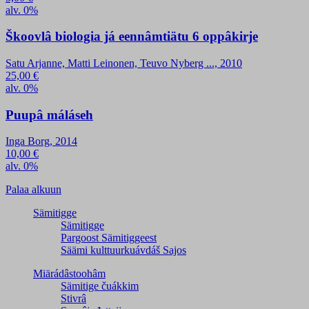
alv. 0%
Škoovlâ biologia já eennâmtiätu 6 oppâkirje
Satu Arjanne, Matti Leinonen, Teuvo Nyberg ..., 2010
25,00
€
alv. 0%
Puupâ máláseh
Inga Borg, 2014
10,00
€
alv. 0%
Palaa alkuun
Sämitigge
Sämitigge
Pargoost Sämitiggeest
Säämi kulttuurkuávdáš Sajos
Miärádâstoohâm
Sämitige čuákkim
Stivrâ