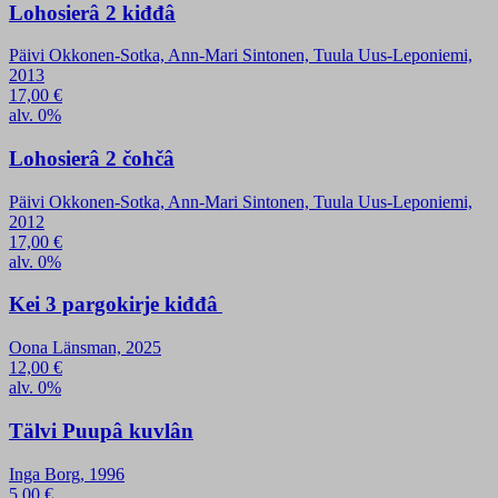
Lohosierâ 2 kiđđâ
Päivi Okkonen-Sotka, Ann-Mari Sintonen, Tuula Uus-Leponiemi,
2013
17,00
€
alv. 0%
Lohosierâ 2 čohčâ
Päivi Okkonen-Sotka, Ann-Mari Sintonen, Tuula Uus-Leponiemi,
2012
17,00
€
alv. 0%
Kei 3 pargokirje kiđđâ
Oona Länsman, 2025
12,00
€
alv. 0%
Tälvi Puupâ kuvlân
Inga Borg, 1996
5,00
€