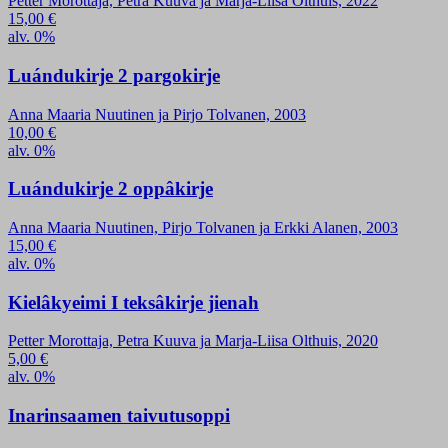
Petter Morottaja, Petra Kuuva ja Marja-Liisa Olthuis, 2022
15,00
€
alv. 0%
Luándukirje 2 pargokirje
Anna Maaria Nuutinen ja Pirjo Tolvanen, 2003
10,00
€
alv. 0%
Luándukirje 2 oppâkirje
Anna Maaria Nuutinen, Pirjo Tolvanen ja Erkki Alanen, 2003
15,00
€
alv. 0%
Kielâkyeimi I teksâkirje jienah
Petter Morottaja, Petra Kuuva ja Marja-Liisa Olthuis, 2020
5,00
€
alv. 0%
Inarinsaamen taivutusoppi