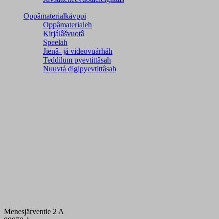
Oppâmaterialkävppi
Oppâmaterialeh
Kirjálâšvuotâ
Speelah
Jienâ- já videovuárháh
Teddilum pyevtittâsah
Nuuvtá digipyevtittâsah
Menesjärventie 2 A