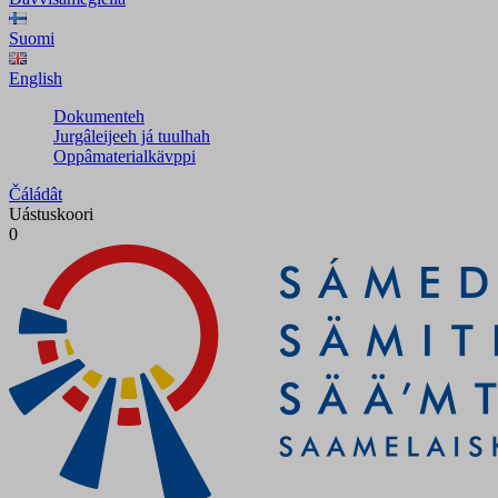
Suomi
English
Dokumenteh
Jurgâleijeeh já tuulhah
Oppâmaterialkävppi
Čáládât
Uástuskoori
0