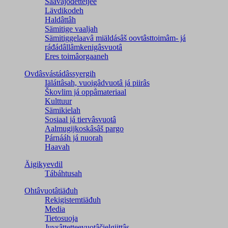
Saavâjođetteijee
Lävdikodeh
Haldâttâh
Sämitige vaaljah
Sämitiggelaavâ miäldásâš oovtâsttoimâm- já
ráđádâllâmkenigâsvuotâ
Eres toimâorgaaneh
Ovdâsvástádâssyergih
Iäláttâsah, vuoigâdvuotâ já piirâs
Škovlim já oppâmateriaal
Kulttuur
Sämikielah
Sosiaal já tiervâsvuotâ
Aalmugijkoskâsâš pargo
Párnááh já nuorah
Haavah
Äigikyevdil
Tábáhtusah
Ohtâvuotâtiäđuh
Rekigistemtiäđuh
Media
Tietosuoja
Juvsâttetteevuotâčielgiittâs