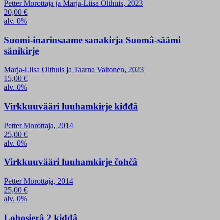
Petter Morottaja ja Marja-Liisa Olthuis, 2023
20,00
€
alv. 0%
Suomi-inarinsaame sanakirja Suomâ-säämi
sänikirje
Marja-Liisa Olthuis ja Taarna Valtonen, 2023
15,00
€
alv. 0%
Virkkuuvääri luuhamkirje kiđđâ
Petter Morottaja, 2014
25,00
€
alv. 0%
Virkkuuvääri luuhamkirje čohčâ
Petter Morottaja, 2014
25,00
€
alv. 0%
Lohosierâ 2 kiđđâ