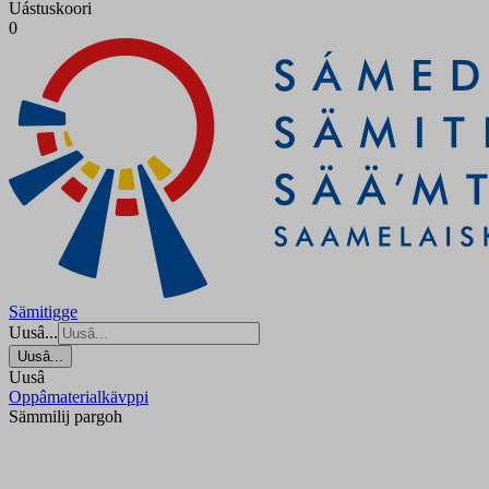
Uástuskoori
0
Sämitigge
Uusâ...
Uusâ...
Uusâ
Oppâmaterialkävppi
Sämmilij pargoh