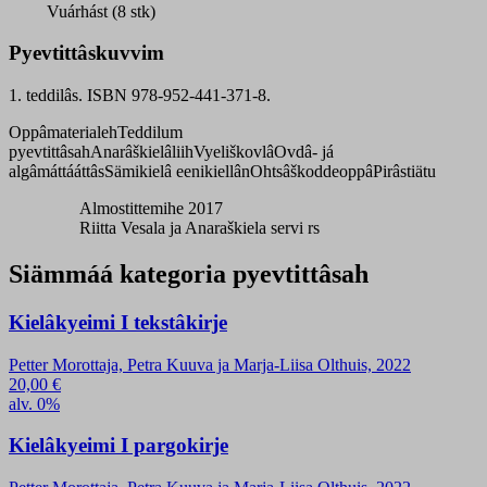
Vuárhást (8 stk)
Pyevtittâskuvvim
1. teddilâs. ISBN 978-952-441-371-8.
Oppâmaterialeh
Teddilum
pyevtittâsah
Anarâškielâliih
Vyeliškovlâ
Ovdâ- já
algâmáttááttâs
Sämikielâ eenikiellân
Ohtsâškoddeoppâ
Pirâstiätu
Almostittemihe 2017
Riitta Vesala ja Anaraškiela servi rs
Siämmáá kategoria pyevtittâsah
Kielâkyeimi I tekstâkirje
Petter Morottaja, Petra Kuuva ja Marja-Liisa Olthuis, 2022
20,00
€
alv. 0%
Kielâkyeimi I pargokirje