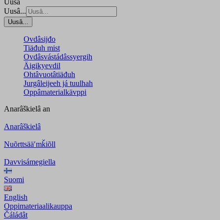
Uusâ
Uusâ...
Uusâ...
Ovdâsijđo
Tiäđuh mist
Ovdâsvástádâssyergih
Äigikyevdil
Ohtâvuotâtiäđuh
Jurgâleijeeh já tuulhah
Oppâmaterialkävppi
Anarâškielâ
an
Anarâškielâ
Nuõrttsääʹmǩiõll
Davvisámegiella
Suomi
English
Oppimateriaalikauppa
Čáládât