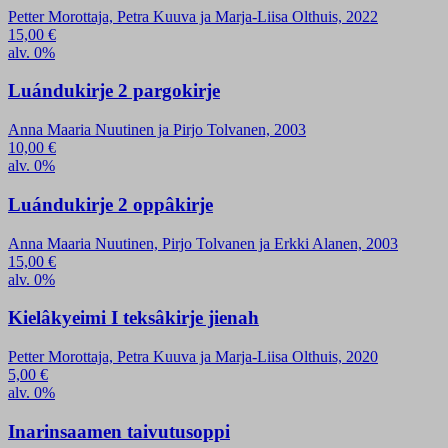
Petter Morottaja, Petra Kuuva ja Marja-Liisa Olthuis, 2022
15,00
€
alv. 0%
Luándukirje 2 pargokirje
Anna Maaria Nuutinen ja Pirjo Tolvanen, 2003
10,00
€
alv. 0%
Luándukirje 2 oppâkirje
Anna Maaria Nuutinen, Pirjo Tolvanen ja Erkki Alanen, 2003
15,00
€
alv. 0%
Kielâkyeimi I teksâkirje jienah
Petter Morottaja, Petra Kuuva ja Marja-Liisa Olthuis, 2020
5,00
€
alv. 0%
Inarinsaamen taivutusoppi