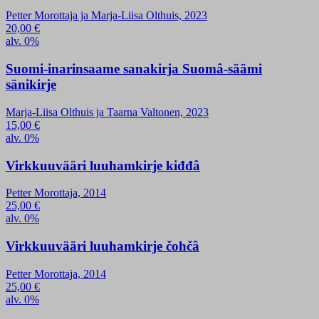
Petter Morottaja ja Marja-Liisa Olthuis, 2023
20,00
€
alv. 0%
Suomi-inarinsaame sanakirja Suomâ-säämi
sänikirje
Marja-Liisa Olthuis ja Taarna Valtonen, 2023
15,00
€
alv. 0%
Virkkuuvääri luuhamkirje kiđđâ
Petter Morottaja, 2014
25,00
€
alv. 0%
Virkkuuvääri luuhamkirje čohčâ
Petter Morottaja, 2014
25,00
€
alv. 0%