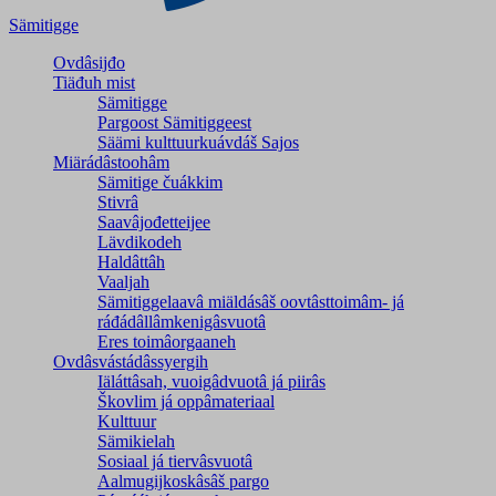
Sämitigge
Ovdâsijđo
Tiäđuh mist
Sämitigge
Pargoost Sämitiggeest
Säämi kulttuurkuávdáš Sajos
Miärádâstoohâm
Sämitige čuákkim
Stivrâ
Saavâjođetteijee
Lävdikodeh
Haldâttâh
Vaaljah
Sämitiggelaavâ miäldásâš oovtâsttoimâm- já
ráđádâllâmkenigâsvuotâ
Eres toimâorgaaneh
Ovdâsvástádâssyergih
Iäláttâsah, vuoigâdvuotâ já piirâs
Škovlim já oppâmateriaal
Kulttuur
Sämikielah
Sosiaal já tiervâsvuotâ
Aalmugijkoskâsâš pargo