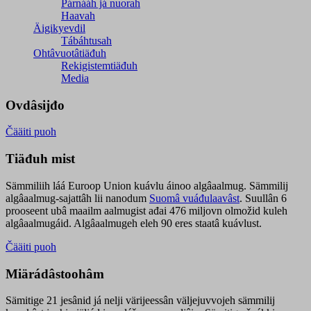
Párnááh já nuorah
Haavah
Äigikyevdil
Tábáhtusah
Ohtâvuotâtiäđuh
Rekigistemtiäđuh
Media
Ovdâsijđo
Čääiti puoh
Tiäđuh mist
Sämmiliih láá Euroop Union kuávlu áinoo algâaalmug. Sämmilij
algâaalmug-sajattâh lii nanodum
Suomâ vuáđulaavâst
. Suullân 6
prooseent ubâ maailm aalmugist ađai 476 miljovn olmožid kuleh
algâaalmugáid. Algâaalmugeh eleh 90 eres staatâ kuávlust.
Čääiti puoh
Miärádâstoohâm
Sämitige 21 jesânid já nelji värijeessân väljejuvvojeh sämmilij