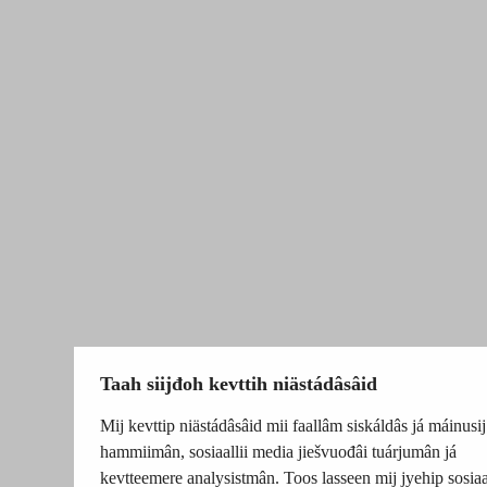
Taah siijđoh kevttih niästádâsâid
Mij kevttip niästádâsâid mii faallâm siskáldâs já máinusij
hammiimân, sosiaallii media jiešvuođâi tuárjumân já
kevtteemere analysistmân. Toos lasseen mij jyehip sosiaal