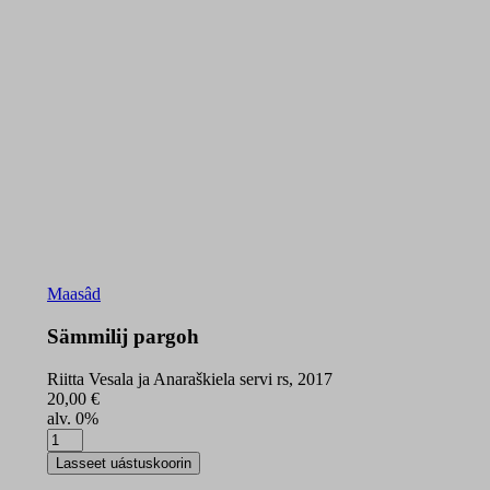
Maasâd
Sämmilij pargoh
Riitta Vesala ja Anaraškiela servi rs, 2017
20,00
€
alv. 0%
Sämmilij
pargoh
Lasseet uástuskoorin
quantity