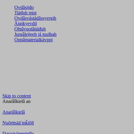
Ovdâsijđo
Tiäđuh mist
Ovdâsvástádâssyergih
Äigikyevdil
Ohtâvuotâtiäđuh
Jurgâleijeeh já tuulhah
Oppâmaterialkävppi
Skip to content
Anarâškielâ
an
Anarâškielâ
Nuõrttsääʹmǩiõll
Davvisámegiella