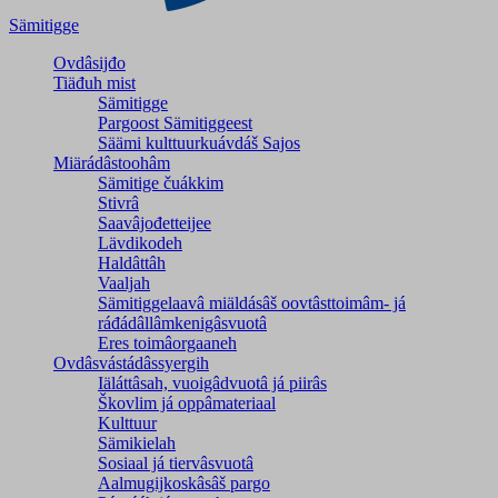
Sämitigge
Ovdâsijđo
Tiäđuh mist
Sämitigge
Pargoost Sämitiggeest
Säämi kulttuurkuávdáš Sajos
Miärádâstoohâm
Sämitige čuákkim
Stivrâ
Saavâjođetteijee
Lävdikodeh
Haldâttâh
Vaaljah
Sämitiggelaavâ miäldásâš oovtâsttoimâm- já
ráđádâllâmkenigâsvuotâ
Eres toimâorgaaneh
Ovdâsvástádâssyergih
Iäláttâsah, vuoigâdvuotâ já piirâs
Škovlim já oppâmateriaal
Kulttuur
Sämikielah
Sosiaal já tiervâsvuotâ
Aalmugijkoskâsâš pargo