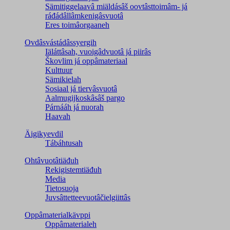
Sämitiggelaavâ miäldásâš oovtâsttoimâm- já
ráđádâllâmkenigâsvuotâ
Eres toimâorgaaneh
Ovdâsvástádâssyergih
Iäláttâsah, vuoigâdvuotâ já piirâs
Škovlim já oppâmateriaal
Kulttuur
Sämikielah
Sosiaal já tiervâsvuotâ
Aalmugijkoskâsâš pargo
Párnááh já nuorah
Haavah
Äigikyevdil
Tábáhtusah
Ohtâvuotâtiäđuh
Rekigistemtiäđuh
Media
Tietosuoja
Juvsâttetteevuotâčielgiittâs
Oppâmaterialkävppi
Oppâmaterialeh