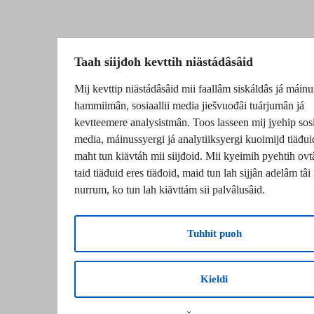
Taah siijđoh kevttih niästádâsâid
Mij kevttip niästádâsâid mii faallâm siskáldâs já máinu
hammiimân, sosiaallii media jiešvuođâi tuárjumân já
kevtteemere analysistmân. Toos lasseen mij jyehip sosi
media, máinussyergi já analytiiksyergi kuoimijd tiäđuid
maht tun kiävtáh mii siijđoid. Mii kyeimih pyehtih ovtâ
taid tiäđuid eres tiäđoid, maid tun lah sijjân adelâm tâ
nurrum, ko tun lah kiävttám sii palvâlusâid.
Tuhhit puoh
Kieldi