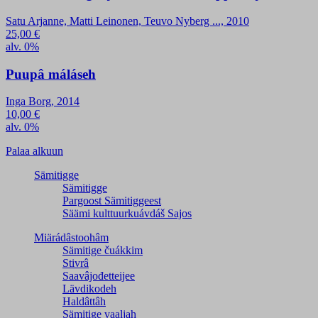
Satu Arjanne, Matti Leinonen, Teuvo Nyberg ..., 2010
25,00
€
alv. 0%
Puupâ máláseh
Inga Borg, 2014
10,00
€
alv. 0%
Palaa alkuun
Sämitigge
Sämitigge
Pargoost Sämitiggeest
Säämi kulttuurkuávdáš Sajos
Miärádâstoohâm
Sämitige čuákkim
Stivrâ
Saavâjođetteijee
Lävdikodeh
Haldâttâh
Sämitige vaaljah