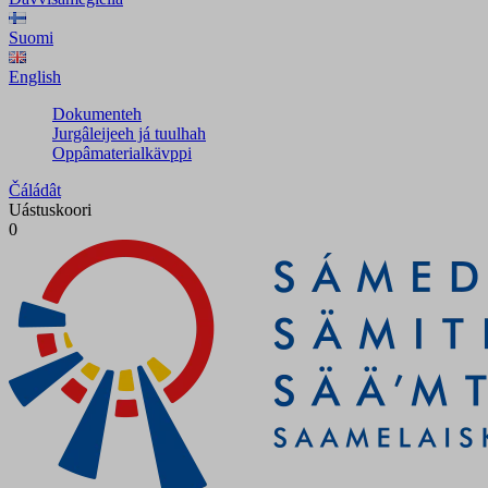
Suomi
English
Dokumenteh
Jurgâleijeeh já tuulhah
Oppâmaterialkävppi
Čáládât
Uástuskoori
0