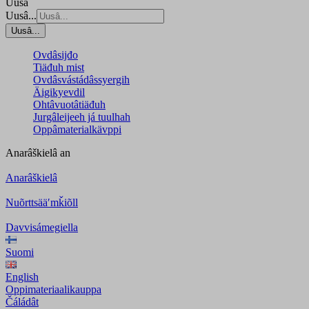
Uusâ
Uusâ...
Uusâ...
Ovdâsijđo
Tiäđuh mist
Ovdâsvástádâssyergih
Äigikyevdil
Ohtâvuotâtiäđuh
Jurgâleijeeh já tuulhah
Oppâmaterialkävppi
Anarâškielâ
an
Anarâškielâ
Nuõrttsääʹmǩiõll
Davvisámegiella
Suomi
English
Oppimateriaalikauppa
Čáládât