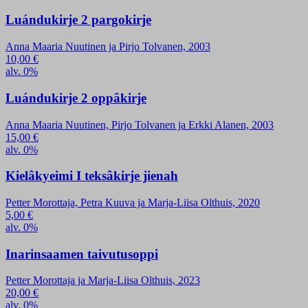
Luándukirje 2 pargokirje
Anna Maaria Nuutinen ja Pirjo Tolvanen, 2003
10,00
€
alv. 0%
Luándukirje 2 oppâkirje
Anna Maaria Nuutinen, Pirjo Tolvanen ja Erkki Alanen, 2003
15,00
€
alv. 0%
Kielâkyeimi I teksâkirje jienah
Petter Morottaja, Petra Kuuva ja Marja-Liisa Olthuis, 2020
5,00
€
alv. 0%
Inarinsaamen taivutusoppi
Petter Morottaja ja Marja-Liisa Olthuis, 2023
20,00
€
alv. 0%