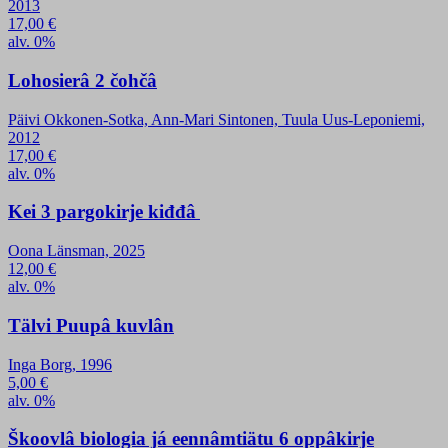
2013
17,00
€
alv. 0%
Lohosierâ 2 čohčâ
Päivi Okkonen-Sotka, Ann-Mari Sintonen, Tuula Uus-Leponiemi,
2012
17,00
€
alv. 0%
Kei 3 pargokirje kiđđâ
Oona Länsman, 2025
12,00
€
alv. 0%
Tälvi Puupâ kuvlân
Inga Borg, 1996
5,00
€
alv. 0%
Škoovlâ biologia já eennâmtiätu 6 oppâkirje