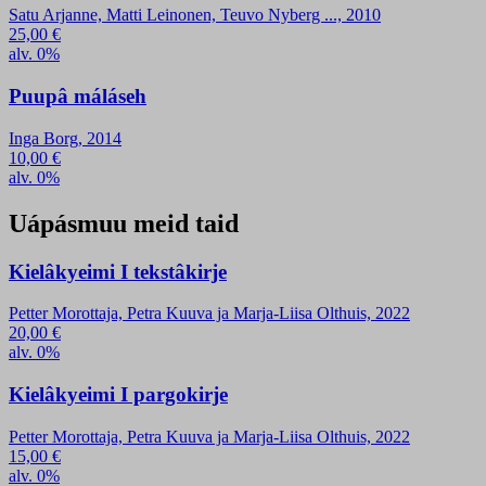
Satu Arjanne, Matti Leinonen, Teuvo Nyberg ..., 2010
25,00
€
alv. 0%
Puupâ máláseh
Inga Borg, 2014
10,00
€
alv. 0%
Uápásmuu meid taid
Kielâkyeimi I tekstâkirje
Petter Morottaja, Petra Kuuva ja Marja-Liisa Olthuis, 2022
20,00
€
alv. 0%
Kielâkyeimi I pargokirje
Petter Morottaja, Petra Kuuva ja Marja-Liisa Olthuis, 2022
15,00
€
alv. 0%