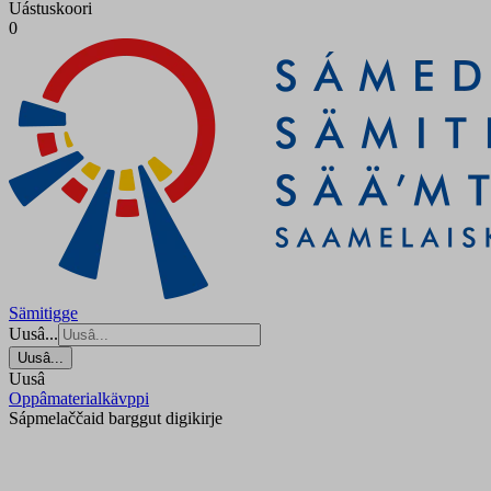
Uástuskoori
0
Sämitigge
Uusâ...
Uusâ...
Uusâ
Oppâmaterialkävppi
Sápmelaččaid barggut digikirje