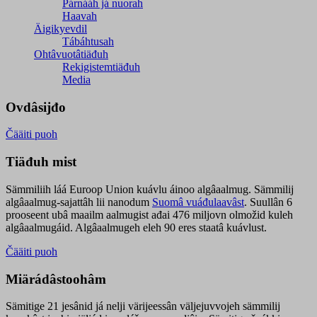
Párnááh já nuorah
Haavah
Äigikyevdil
Tábáhtusah
Ohtâvuotâtiäđuh
Rekigistemtiäđuh
Media
Ovdâsijđo
Čääiti puoh
Tiäđuh mist
Sämmiliih láá Euroop Union kuávlu áinoo algâaalmug. Sämmilij
algâaalmug-sajattâh lii nanodum
Suomâ vuáđulaavâst
. Suullân 6
prooseent ubâ maailm aalmugist ađai 476 miljovn olmožid kuleh
algâaalmugáid. Algâaalmugeh eleh 90 eres staatâ kuávlust.
Čääiti puoh
Miärádâstoohâm
Sämitige 21 jesânid já nelji värijeessân väljejuvvojeh sämmilij