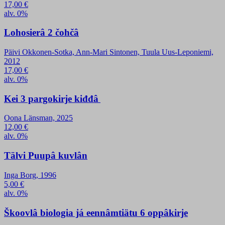
17,00
€
alv. 0%
Lohosierâ 2 čohčâ
Päivi Okkonen-Sotka, Ann-Mari Sintonen, Tuula Uus-Leponiemi,
2012
17,00
€
alv. 0%
Kei 3 pargokirje kiđđâ
Oona Länsman, 2025
12,00
€
alv. 0%
Tälvi Puupâ kuvlân
Inga Borg, 1996
5,00
€
alv. 0%
Škoovlâ biologia já eennâmtiätu 6 oppâkirje