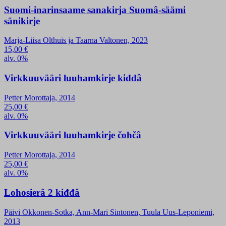
Suomi-inarinsaame sanakirja Suomâ-säämi
sänikirje
Marja-Liisa Olthuis ja Taarna Valtonen, 2023
15,00
€
alv. 0%
Virkkuuvääri luuhamkirje kiđđâ
Petter Morottaja, 2014
25,00
€
alv. 0%
Virkkuuvääri luuhamkirje čohčâ
Petter Morottaja, 2014
25,00
€
alv. 0%
Lohosierâ 2 kiđđâ
Päivi Okkonen-Sotka, Ann-Mari Sintonen, Tuula Uus-Leponiemi,
2013