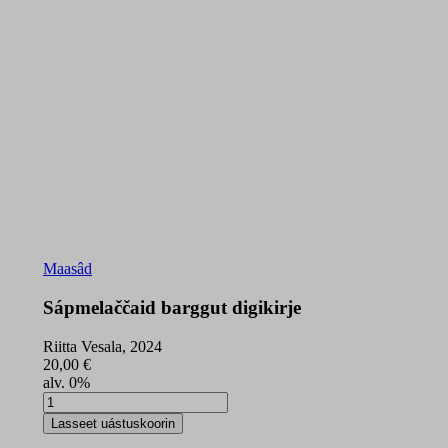
Maasâd
Sápmelaččaid barggut digikirje
Riitta Vesala, 2024
20,00
€
alv. 0%
Sápmelaččaid
barggut
Lasseet uástuskoorin
digikirje