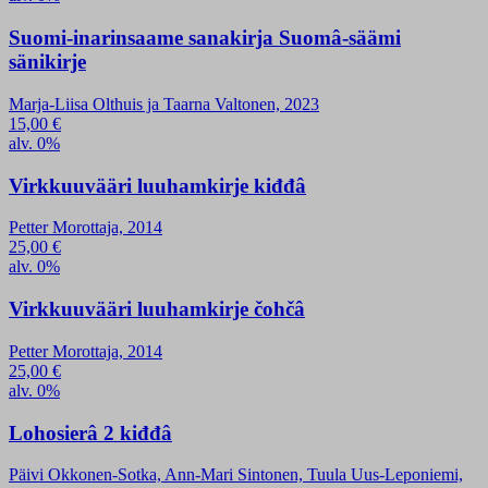
Suomi-inarinsaame sanakirja Suomâ-säämi
sänikirje
Marja-Liisa Olthuis ja Taarna Valtonen, 2023
15,00
€
alv. 0%
Virkkuuvääri luuhamkirje kiđđâ
Petter Morottaja, 2014
25,00
€
alv. 0%
Virkkuuvääri luuhamkirje čohčâ
Petter Morottaja, 2014
25,00
€
alv. 0%
Lohosierâ 2 kiđđâ
Päivi Okkonen-Sotka, Ann-Mari Sintonen, Tuula Uus-Leponiemi,