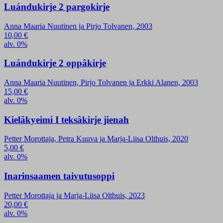
Luándukirje 2 pargokirje
Anna Maaria Nuutinen ja Pirjo Tolvanen, 2003
10,00
€
alv. 0%
Luándukirje 2 oppâkirje
Anna Maaria Nuutinen, Pirjo Tolvanen ja Erkki Alanen, 2003
15,00
€
alv. 0%
Kielâkyeimi I teksâkirje jienah
Petter Morottaja, Petra Kuuva ja Marja-Liisa Olthuis, 2020
5,00
€
alv. 0%
Inarinsaamen taivutusoppi
Petter Morottaja ja Marja-Liisa Olthuis, 2023
20,00
€
alv. 0%