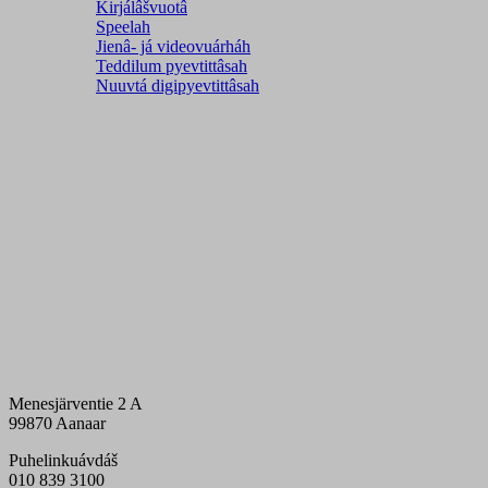
Kirjálâšvuotâ
Speelah
Jienâ- já videovuárháh
Teddilum pyevtittâsah
Nuuvtá digipyevtittâsah
Menesjärventie 2 A
99870 Aanaar
Puhelinkuávdáš
010 839 3100