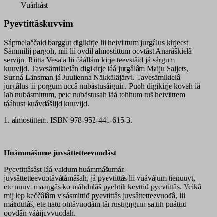
quantity
Vuárhást
Pyevtittâskuvvim
Sápmelaččaid barggut digikirje lii heiviittum jurgâlus kirjeest
Sämmilij pargoh, mii lii ovdil almostittum oovtâst Anarâškielâ
servijn. Riitta Vesala lii čáállám kirje teevstâid já sárgum
kuuvijd. Tavesämikielân digikirje láá jurgâlâm Maiju Saijets,
Sunná Länsman já Juulienna Näkkäläjärvi. Tavesämikielâ
jurgâlus lii porgum uccâ nubástusâiguin. Puoh digikirje koveh iä
lah nubásmittum, peic nubástusah láá tohhum tuš heiviittem
tááhust kuávdášlijd kuuvijd.
1. almostittem. ISBN 978-952-441-615-3.
Huámmášume juvsâttetteevuođâst
Pyevtittâsâst láá valdum huámmášumán
juvsâttetteevuotâvátámâšah, já pyevtittâs lii vuávájum tienuuvt,
ete nuuvt maaŋgâs ko máhđulâš pyehtih kevttiđ pyevtittâs. Veikâ
mij lep keččâlâm visásmittiđ pyevtittâs juvsâttetteevuođâ, lii
máhđulâš, ete tiätu ohtâvuođâin tâi rustigijguin sättih puáttiđ
oovdân vááijuvvuođah.