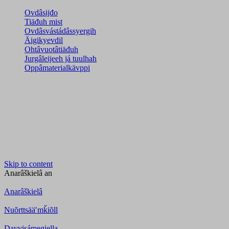
Ovdâsijđo
Tiäđuh mist
Ovdâsvástádâssyergih
Äigikyevdil
Ohtâvuotâtiäđuh
Jurgâleijeeh já tuulhah
Oppâmaterialkävppi
Skip to content
Anarâškielâ
an
Anarâškielâ
Nuõrttsääʹmǩiõll
Davvisámegiella