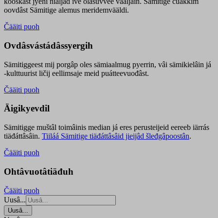
kooskâst jyehi niäljád ive olášuvvee vaaljâin. Sämitige čuákkim
oovdâst Sämitige alemus meridemvääldi.
Čääiti puoh
Ovdâsvástádâssyergih
Sämitiggeest mij porgâp oles sämiaalmug pyerrin, vâi sämikielâin já
-kulttuurist ličij eellimsaje meid puátteevuođâst.
Čääiti puoh
Äigikyevdil
Sämitigge muštâl toimâinis median já eres perusteijeid eereeb iärrás
tiäđáttâsâin.
Tiiláá Sämitige tiäđáttâsâid jieijâd šleđgâpoostân
.
Čääiti puoh
Ohtâvuotâtiäđuh
Čääiti puoh
Uusâ...
Uusâ...