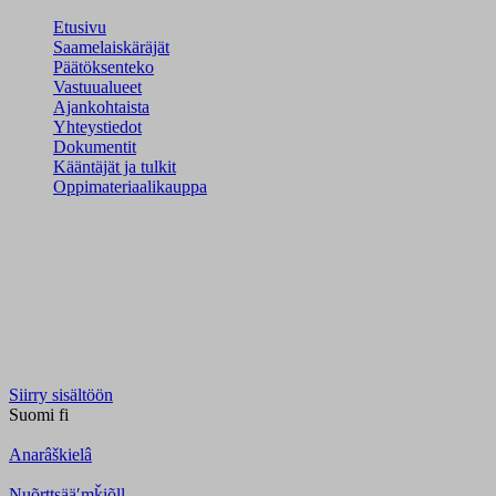
Etusivu
Saamelaiskäräjät
Päätöksenteko
Vastuualueet
Ajankohtaista
Yhteystiedot
Dokumentit
Kääntäjät ja tulkit
Oppimateriaalikauppa
Siirry sisältöön
Suomi
fi
Anarâškielâ
Nuõrttsääʹmǩiõll