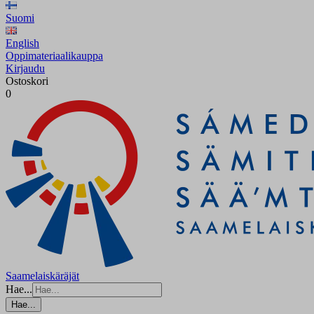
Suomi
English
Oppimateriaalikauppa
Kirjaudu
Ostoskori
0
Saamelaiskäräjät
Hae...
Hae...