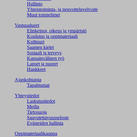
Hallinto
Yhteistoiminta- ja neuvotteluvelvoite
Muut toimielimet
Vastuualueet
Elinkeinot, oikeus ja ympäristö
Koulutus ja oppimateriaali
Kulttuuri
Saamen kielet
Sosiaali ja terveys
Kansainvälinen työ
Lapset ja nuoret
Hankkeet
Ajankohtaista
Tapahtumat
Yhteystiedot
Laskutustiedot
Media
Tietosuoja
Saavutettavuusseloste
Evästeiden hallinta
Oppimateriaalikauppa