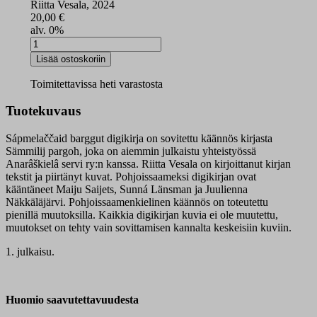
Riitta Vesala, 2024
20,00
€
alv. 0%
Sápmelaččaid
barggut
Lisää ostoskoriin
digikirja
määrä
Toimitettavissa heti varastosta
Tuotekuvaus
Sápmelaččaid barggut digikirja on sovitettu käännös kirjasta
Sämmilij pargoh, joka on aiemmin julkaistu yhteistyössä
Anarâškielâ servi ry:n kanssa. Riitta Vesala on kirjoittanut kirjan
tekstit ja piirtänyt kuvat. Pohjoissaameksi digikirjan ovat
kääntäneet Maiju Saijets, Sunná Länsman ja Juulienna
Näkkäläjärvi. Pohjoissaamenkielinen käännös on toteutettu
pienillä muutoksilla. Kaikkia digikirjan kuvia ei ole muutettu,
muutokset on tehty vain sovittamisen kannalta keskeisiin kuviin.
1. julkaisu.
Huomio saavutettavuudesta