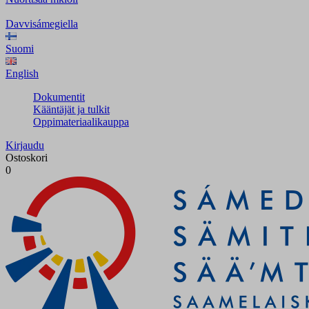
Davvisámegiella
Suomi
English
Dokumentit
Kääntäjät ja tulkit
Oppimateriaalikauppa
Kirjaudu
Ostoskori
0