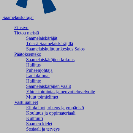
Saamelaiskäräjät
Etusivu
Tietoa meistä
Saamelaiskäräjät
Töissä Saamelaiskäräjillä
Saamelaiskulttuuri­keskus Sajos
Päätöksenteko
Saamelaiskäräjien kokous
Hallitus
Puheenjohtaja
Lautakunnat
Hallinto
Saamelaiskäräjien vaalit
Yhteistoiminta- ja neuvotteluvelvoite
Muut toimielimet
Vastuualueet
Elinkeinot, oikeus ja ympäristö
Koulutus ja oppimateriaali
Kulttuuri
Saamen kielet
Sosiaali ja terveys