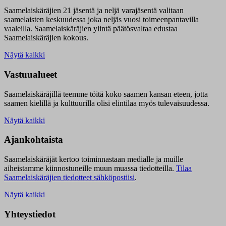
Saamelaiskäräjien 21 jäsentä ja neljä varajäsentä valitaan
saamelaisten keskuudessa joka neljäs vuosi toimeenpantavilla
vaaleilla. Saamelaiskäräjien ylintä päätösvaltaa edustaa
Saamelaiskäräjien kokous.
Näytä kaikki
Vastuualueet
Saamelaiskäräjillä t
eemme töitä koko saamen kansan eteen, jotta
saamen kielillä ja kulttuurilla olisi elintilaa myös tulevaisuudessa.
Näytä kaikki
Ajankohtaista
Saamelaiskäräjät kertoo toiminnastaan medialle ja muille
aiheistamme kiinnostuneille muun muassa tiedotteilla.
Tilaa
Saamelaiskäräjien tiedotteet sähköpostiisi
.
Näytä kaikki
Yhteystiedot