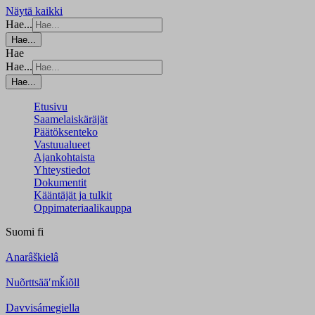
Näytä kaikki
Hae...
Hae...
Hae
Hae...
Hae...
Etusivu
Saamelaiskäräjät
Päätöksenteko
Vastuualueet
Ajankohtaista
Yhteystiedot
Dokumentit
Kääntäjät ja tulkit
Oppimateriaalikauppa
Suomi
fi
Anarâškielâ
Nuõrttsääʹmǩiõll
Davvisámegiella