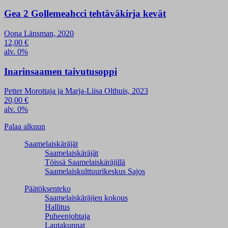
Gea 2 Gollemeahcci tehtäväkirja kevät
Oona Länsman, 2020
12,00
€
alv. 0%
Inarinsaamen taivutusoppi
Petter Morottaja ja Marja-Liisa Olthuis, 2023
20,00
€
alv. 0%
Palaa alkuun
Saamelaiskäräjät
Saamelaiskäräjät
Töissä Saamelaiskäräjillä
Saamelaiskulttuuri­keskus Sajos
Päätöksenteko
Saamelaiskäräjien kokous
Hallitus
Puheenjohtaja
Lautakunnat