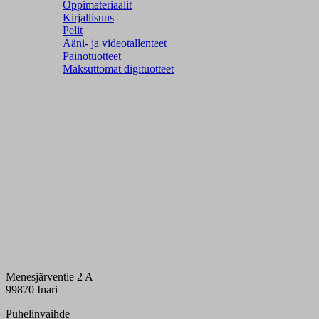
Oppimateriaalit
Kirjallisuus
Pelit
Ääni- ja videotallenteet
Painotuotteet
Maksuttomat digituotteet
Menesjärventie 2 A
99870 Inari
Puhelinvaihde