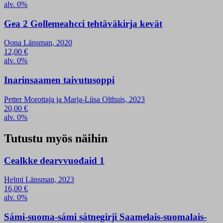
alv. 0%
Gea 2 Gollemeahcci tehtäväkirja kevät
Oona Länsman, 2020
12,00
€
alv. 0%
Inarinsaamen taivutusoppi
Petter Morottaja ja Marja-Liisa Olthuis, 2023
20,00
€
alv. 0%
Tutustu myös näihin
Cealkke dearvvuođaid 1
Helmi Länsman, 2023
16,00
€
alv. 0%
Sámi-suoma-sámi sátnegirji Saamelais-suomalais-