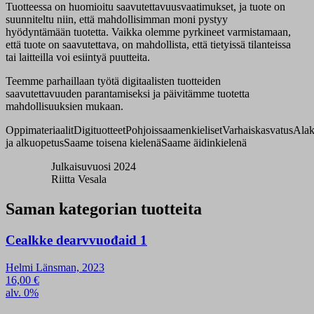
Tuotteessa on huomioitu saavutettavuusvaatimukset, ja tuote on
suunniteltu niin, että mahdollisimman moni pystyy
hyödyntämään tuotetta. Vaikka olemme pyrkineet varmistamaan,
että tuote on saavutettava, on mahdollista, että tietyissä tilanteissa
tai laitteilla voi esiintyä puutteita.
Teemme parhaillaan työtä digitaalisten tuotteiden
saavutettavuuden parantamiseksi ja päivitämme tuotetta
mahdollisuuksien mukaan.
Oppimateriaalit
Digituotteet
Pohjoissaamenkieliset
Varhaiskasvatus
Alak
ja alkuopetus
Saame toisena kielenä
Saame äidinkielenä
Julkaisuvuosi 2024
Riitta Vesala
Saman kategorian tuotteita
Cealkke dearvvuođaid 1
Helmi Länsman, 2023
16,00
€
alv. 0%