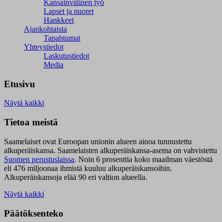
Kansainvälinen työ
Lapset ja nuoret
Hankkeet
Ajankohtaista
Tapahtumat
Yhteystiedot
Laskutustiedot
Media
Etusivu
Näytä kaikki
Tietoa meistä
Saamelaiset ovat Euroopan unionin alueen ainoa tunnustettu
alkuperäiskansa. Saamelaisten alkuperäiskansa-asema on vahvistettu
Suomen perustuslaissa
.
Noin 6 prosenttia koko maailman väestöstä
eli 476 miljoonaa ihmistä kuuluu alkuperäiskansoihin.
Alkuperäiskansoja elää 90 eri valtion alueella.
Näytä kaikki
Päätöksenteko