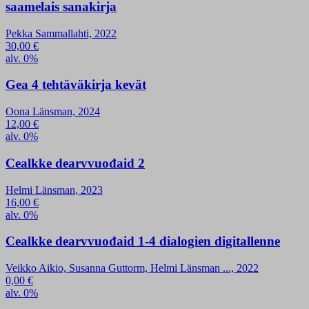
saamelais sanakirja
Pekka Sammallahti, 2022
30,00
€
alv. 0%
Gea 4 tehtäväkirja kevät
Oona Länsman, 2024
12,00
€
alv. 0%
Cealkke dearvvuođaid 2
Helmi Länsman, 2023
16,00
€
alv. 0%
Cealkke dearvvuođaid 1-4 dialogien digitallenne
Veikko Aikio, Susanna Guttorm, Helmi Länsman ..., 2022
0,00
€
alv. 0%