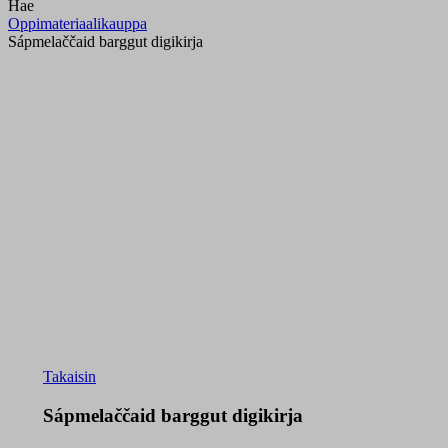
Hae
Oppimateriaalikauppa
Sápmelaččaid barggut digikirja
Takaisin
Sápmelaččaid barggut digikirja