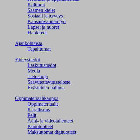
Kulttuuri
Saamen kielet
Sosiaali ja terveys
Kansainvälinen työ
Lapset ja nuoret
Hankkeet
Ajankohtaista
Tapahtumat
Yhteystiedot
Laskutustiedot
Media
Tietosuoja
Saavutettavuusseloste
Evästeiden hallinta
Oppimateriaalikauppa
Oppimateriaalit
Kirjallisuus
Pelit
Ääni- ja videotallenteet
Painotuotteet
Maksuttomat digituotteet