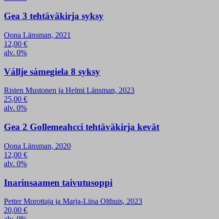
Gea 3 tehtäväkirja syksy
Oona Länsman, 2021
12,00
€
alv. 0%
Vállje sámegiela 8 syksy
Risten Mustonen ja Helmi Länsman, 2023
25,00
€
alv. 0%
Gea 2 Gollemeahcci tehtäväkirja kevät
Oona Länsman, 2020
12,00
€
alv. 0%
Inarinsaamen taivutusoppi
Petter Morottaja ja Marja-Liisa Olthuis, 2023
20,00
€
alv. 0%