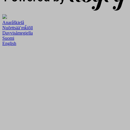
Anarâškielâ
Nuõrttsääʹmǩiõll
Davvisámegiella
Suomi
English