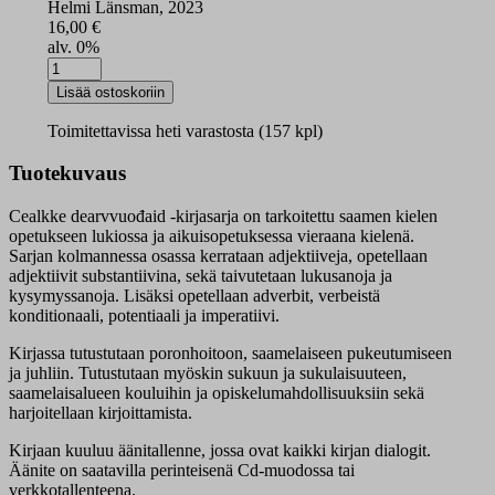
Helmi Länsman, 2023
16,00
€
alv. 0%
Cealkke
dearvvuođaid
Lisää ostoskoriin
3
määrä
Toimitettavissa heti varastosta (157 kpl)
Tuotekuvaus
Cealkke dearvvuođaid -kirjasarja on tarkoitettu saamen kielen
opetukseen lukiossa ja aikuisopetuksessa vieraana kielenä.
Sarjan kolmannessa osassa kerrataan adjektiiveja, opetellaan
adjektiivit substantiivina, sekä taivutetaan lukusanoja ja
kysymyssanoja. Lisäksi opetellaan adverbit, verbeistä
konditionaali, potentiaali ja imperatiivi.
Kirjassa tutustutaan poronhoitoon, saamelaiseen pukeutumiseen
ja juhliin. Tutustutaan myöskin sukuun ja sukulaisuuteen,
saamelaisalueen kouluihin ja opiskelumahdollisuuksiin sekä
harjoitellaan kirjoittamista.
Kirjaan kuuluu äänitallenne, jossa ovat kaikki kirjan dialogit.
Äänite on saatavilla perinteisenä Cd-muodossa tai
verkkotallenteena.