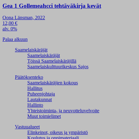
Gea 1 Gollemeahcci tehtäväkirja kevät
Oona Länsman, 2022
12,00
€
alv. 0%
Palaa alkuun
Saamelaiskäräjät
Saamelaiskäräjät
Töissä Saamelaiskäräjillä
Saamelaiskulttuuri­keskus Sajos
Päätöksenteko
Saamelaiskäräjien kokous
Hallitus
Puheenjohtaja
Lautakunnat
Hallinto
Yhteistoiminta- ja neuvotteluvelvoite
Muut toimielimet
Vastuualueet
Elinkeinot, oikeus ja ympäristö
Koulutus ja oppimateriaali