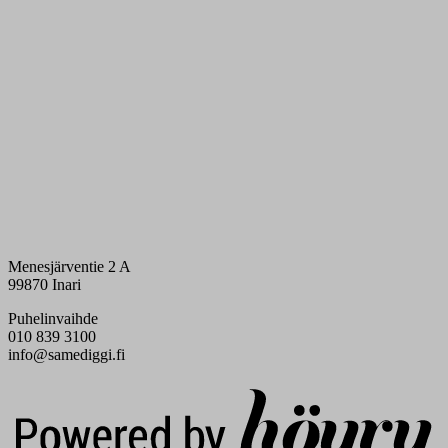
Menesjärventie 2 A
99870 Inari
Puhelinvaihde
010 839 3100
info@samediggi.fi
Digi- ja mainostoimisto Höyry Rovaniemi ja Oulu