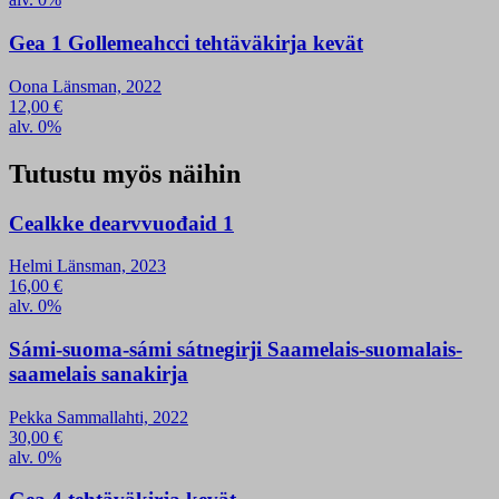
Gea 1 Gollemeahcci tehtäväkirja kevät
Oona Länsman, 2022
12,00
€
alv. 0%
Tutustu myös näihin
Cealkke dearvvuođaid 1
Helmi Länsman, 2023
16,00
€
alv. 0%
Sámi-suoma-sámi sátnegirji Saamelais-suomalais-
saamelais sanakirja
Pekka Sammallahti, 2022
30,00
€
alv. 0%