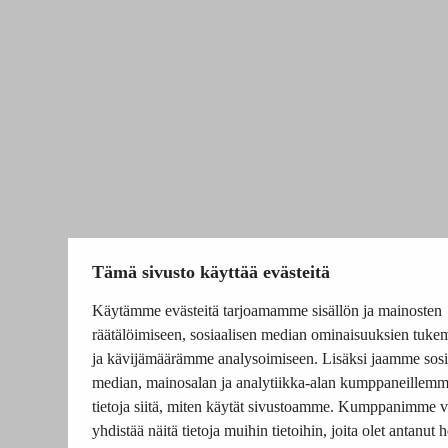
Tämä sivusto käyttää evästeitä
Käytämme evästeitä tarjoamamme sisällön ja mainosten
räätälöimiseen, sosiaalisen median ominaisuuksien tuke
ja kävijämäärämme analysoimiseen. Lisäksi jaamme sosi
median, mainosalan ja analytiikka-alan kumppaneillem
tietoja siitä, miten käytät sivustoamme. Kumppanimme v
yhdistää näitä tietoja muihin tietoihin, joita olet antanut he