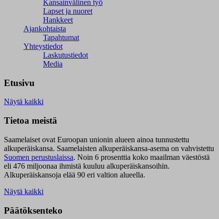
Kansainvälinen työ
Lapset ja nuoret
Hankkeet
Ajankohtaista
Tapahtumat
Yhteystiedot
Laskutustiedot
Media
Etusivu
Näytä kaikki
Tietoa meistä
Saamelaiset ovat Euroopan unionin alueen ainoa tunnustettu
alkuperäiskansa. Saamelaisten alkuperäiskansa-asema on vahvistettu
Suomen perustuslaissa
.
Noin 6 prosenttia koko maailman väestöstä
eli 476 miljoonaa ihmistä kuuluu alkuperäiskansoihin.
Alkuperäiskansoja elää 90 eri valtion alueella.
Näytä kaikki
Päätöksenteko