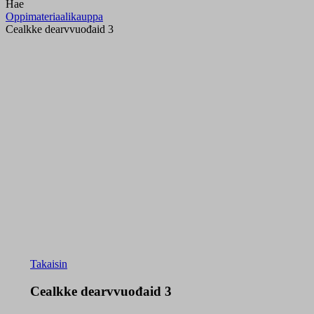
Hae
Oppimateriaalikauppa
Cealkke dearvvuođaid 3
Takaisin
Cealkke dearvvuođaid 3