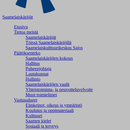
Saamelaiskäräjät
Etusivu
Tietoa meistä
Saamelaiskäräjät
Töissä Saamelaiskäräjillä
Saamelaiskulttuuri­keskus Sajos
Päätöksenteko
Saamelaiskäräjien kokous
Hallitus
Puheenjohtaja
Lautakunnat
Hallinto
Saamelaiskäräjien vaalit
Yhteistoiminta- ja neuvotteluvelvoite
Muut toimielimet
Vastuualueet
Elinkeinot, oikeus ja ympäristö
Koulutus ja oppimateriaali
Kulttuuri
Saamen kielet
Sosiaali ja terveys