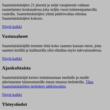
Saamelaiskäräjien 21 jäsentä ja neljä varajäsentä valitaan
saamelaisten keskuudessa joka neljäs vuosi toimeenpantavilla
vaaleilla. Saamelaiskäräjien ylintä päätösvaltaa edustaa
Saamelaiskäräjien kokous.
Näytä kaikki
Vastuualueet
Saamelaiskäräjillä t
eemme töitä koko saamen kansan eteen, jotta
saamen kielillä ja kulttuurilla olisi elintilaa myös tulevaisuudessa.
Näytä kaikki
Ajankohtaista
Saamelaiskäräjät kertoo toiminnastaan medialle ja muille
aiheistamme kiinnostuneille muun muassa tiedotteilla.
Tilaa
Saamelaiskäräjien tiedotteet sähköpostiisi
.
Näytä kaikki
Yhteystiedot