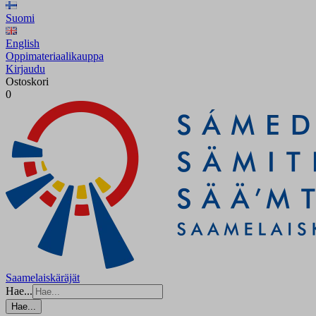
Suomi
English
Oppimateriaalikauppa
Kirjaudu
Ostoskori
0
Saamelaiskäräjät
Hae...
Hae...