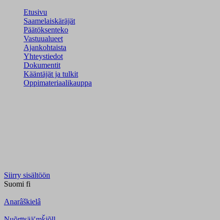
Etusivu
Saamelaiskäräjät
Päätöksenteko
Vastuualueet
Ajankohtaista
Yhteystiedot
Dokumentit
Kääntäjät ja tulkit
Oppimateriaalikauppa
Siirry sisältöön
Suomi
fi
Anarâškielâ
Nuõrttsääʹmǩiõll