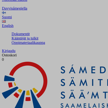
Davvisámegiella
Suomi
English
Dokumentit
Kääntäjät ja tulkit
Oppimateriaalikauppa
Kirjaudu
Ostoskori
0