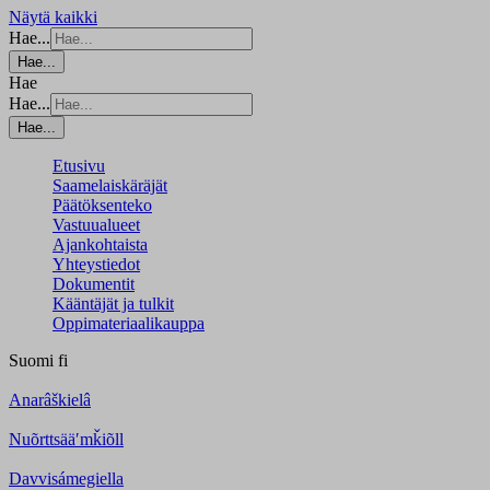
Näytä kaikki
Hae...
Hae...
Hae
Hae...
Hae...
Etusivu
Saamelaiskäräjät
Päätöksenteko
Vastuualueet
Ajankohtaista
Yhteystiedot
Dokumentit
Kääntäjät ja tulkit
Oppimateriaalikauppa
Suomi
fi
Anarâškielâ
Nuõrttsääʹmǩiõll
Davvisámegiella