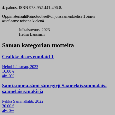
4. painos. ISBN 978-952-441-496-8.
Oppimateriaalit
Painotuotteet
Pohjoissaamenkieliset
Toinen
aste
Saame toisena kielenä
Julkaisuvuosi 2023
Helmi Länsman
Saman kategorian tuotteita
Cealkke dearvvuođaid 1
Helmi Länsman, 2023
16,00
€
alv. 0%
Sámi-suoma-sámi sátnegirji Saamelais-suomalais-
saamelais sanakirja
Pekka Sammallahti, 2022
30,00
€
alv. 0%