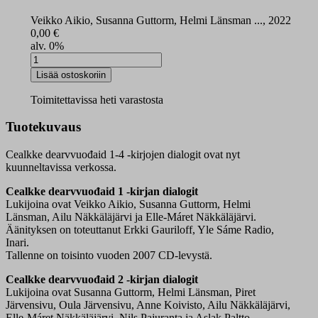
Veikko Aikio, Susanna Guttorm, Helmi Länsman ..., 2022
0,00
€
alv. 0%
Cealkke
dearvvuođaid
Lisää ostoskoriin
1-
4
Toimitettavissa heti varastosta
dialogien
digitallenne
Tuotekuvaus
määrä
Cealkke dearvvuođaid 1-4 -kirjojen dialogit ovat nyt
kuunneltavissa verkossa.
Cealkke dearvvuođaid 1 -kirjan dialogit
Lukijoina ovat Veikko Aikio, Susanna Guttorm, Helmi
Länsman, Ailu Näkkäläjärvi ja Elle-Máret Näkkäläjärvi.
Äänityksen on toteuttanut Erkki Gauriloff, Yle Sáme Radio,
Inari.
Tallenne on toisinto vuoden 2007 CD-levystä.
Cealkke dearvvuođaid 2 -kirjan dialogit
Lukijoina ovat Susanna Guttorm, Helmi Länsman, Piret
Järvensivu, Oula Järvensivu, Anne Koivisto, Ailu Näkkäläjärvi,
Elle-Máret Näkkäläjärvi, Nils Pajuranta ja Aslak Paltto.