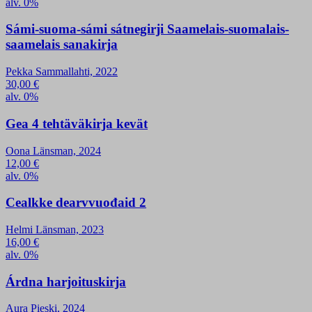
alv. 0%
Sámi-suoma-sámi sátnegirji Saamelais-suomalais-
saamelais sanakirja
Pekka Sammallahti, 2022
30,00
€
alv. 0%
Gea 4 tehtäväkirja kevät
Oona Länsman, 2024
12,00
€
alv. 0%
Cealkke dearvvuođaid 2
Helmi Länsman, 2023
16,00
€
alv. 0%
Árdna harjoituskirja
Aura Pieski, 2024