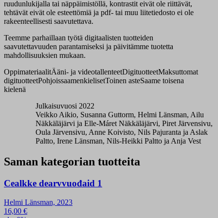
ruudunlukijalla tai näppäimistöllä, kontrastit eivät ole riittävät,
tehtävät eivät ole esteettömiä ja pdf- tai muu liitetiedosto ei ole
rakeenteellisesti saavutettava.
Teemme parhaillaan työtä digitaalisten tuotteiden
saavutettavuuden parantamiseksi ja päivitämme tuotetta
mahdollisuuksien mukaan.
Oppimateriaalit
Ääni- ja videotallenteet
Digituotteet
Maksuttomat
digituotteet
Pohjoissaamenkieliset
Toinen aste
Saame toisena
kielenä
Julkaisuvuosi 2022
Veikko Aikio, Susanna Guttorm, Helmi Länsman, Ailu
Näkkäläjärvi ja Elle-Máret Näkkäläjärvi, Piret Järvensivu,
Oula Järvensivu, Anne Koivisto, Nils Pajuranta ja Aslak
Paltto, Irene Länsman, Nils-Heikki Paltto ja Anja Vest
Saman kategorian tuotteita
Cealkke dearvvuođaid 1
Helmi Länsman, 2023
16,00
€