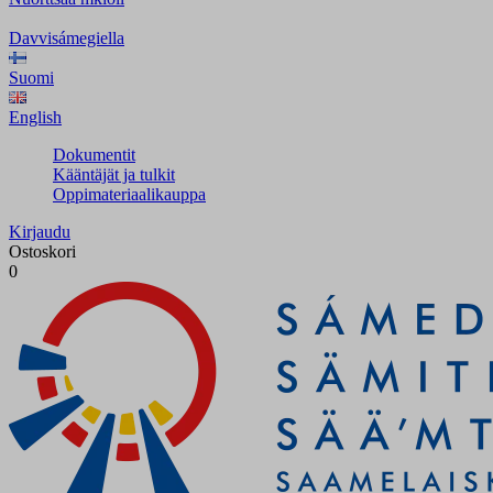
Davvisámegiella
Suomi
English
Dokumentit
Kääntäjät ja tulkit
Oppimateriaalikauppa
Kirjaudu
Ostoskori
0