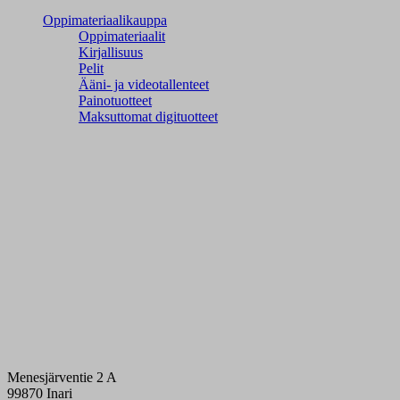
Oppimateriaalikauppa
Oppimateriaalit
Kirjallisuus
Pelit
Ääni- ja videotallenteet
Painotuotteet
Maksuttomat digituotteet
Menesjärventie 2 A
99870 Inari