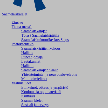
Saamelaiskäräjät
Etusivu
Tietoa meistä
Saamelaiskäräjät
Töissä Saamelaiskäräjillä
Saamelaiskulttuuri­keskus Sajos
Päätöksenteko
Saamelaiskäräjien kokous
Hallitus
Puheenjohtaja
Lautakunnat
Hallinto
Saamelaiskäräjien vaalit
Yhteistoiminta- ja neuvotteluvelvoite
Muut toimielimet
Vastuualueet
Elinkeinot, oikeus ja ympäristö
Koulutus ja oppimateriaali
Kulttuuri
Saamen kielet
Sosiaali ja terveys