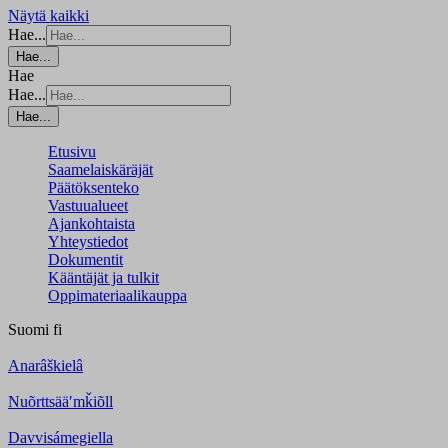
Näytä kaikki
Hae...
Hae...
Hae
Hae...
Hae...
Etusivu
Saamelaiskäräjät
Päätöksenteko
Vastuualueet
Ajankohtaista
Yhteystiedot
Dokumentit
Kääntäjät ja tulkit
Oppimateriaalikauppa
Suomi
fi
Anarâškielâ
Nuõrttsääʹmǩiõll
Davvisámegiella