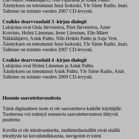
Äänityksen on toteuttanut Jussi Isokoski, Yle Sáme Radio, Inari.
Tallenne on toisinto vuoden 2007 CD-levystä.
Cealkke dearvvuođaid 3 -kirjan dialogit
Lukijoina ovat Oula Järvensivu, Piret Järvensivu, Anne
Koivisto, Helmi Länsman, Irene Länsman, Elle-Máret
Näkkäläjärvi, Aslak Paltto, Nils-Heikki Paltto ja Anja Vest.
Äänityksen on toteuttanut Jussi Isokoski, Yle Sáme Radio, Inari.
Tallenne on toisinto vuoden 2007 CD-levystä.
Cealkke dearvvuođaid 4 -kirjan dialogit
Lukijoina ovat Helmi Länsman ja Aslak Paltto.
Äänityksen on toteuttanut Aslak Paltto, Yle Sáme Radio, Anár.
Tallenne on toisinto vuoden 2009 CD-levystä.
Huomio saavutettavuudesta
Tämä digitaalinen tuote ei ole saavutettava kaikille käyttäjille.
Tuotteessa voi esiintyä seuraavia saavutettavuuteen liittyviä
puutteita:
Kuvilla ei ole tekstivastineita, multimediasisällöt eivät sisällä
tekstitystä tai kuvailutulkkausta, navigointi ei toimi