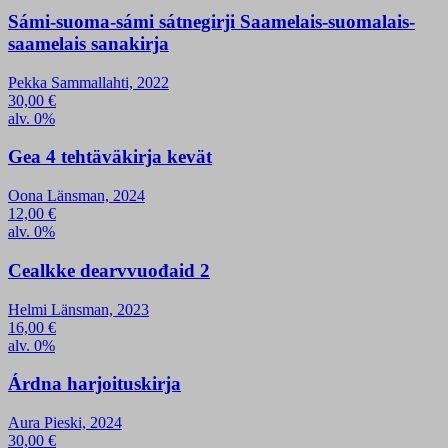
Sámi-suoma-sámi sátnegirji Saamelais-suomalais-
saamelais sanakirja
Pekka Sammallahti, 2022
30,00
€
alv. 0%
Gea 4 tehtäväkirja kevät
Oona Länsman, 2024
12,00
€
alv. 0%
Cealkke dearvvuođaid 2
Helmi Länsman, 2023
16,00
€
alv. 0%
Árdna harjoituskirja
Aura Pieski, 2024
30,00
€