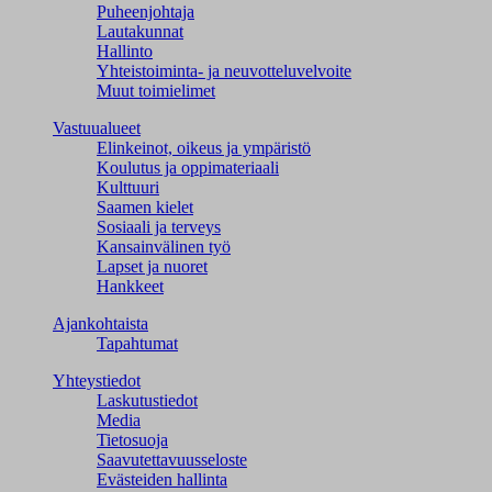
Puheenjohtaja
Lautakunnat
Hallinto
Yhteistoiminta- ja neuvotteluvelvoite
Muut toimielimet
Vastuualueet
Elinkeinot, oikeus ja ympäristö
Koulutus ja oppimateriaali
Kulttuuri
Saamen kielet
Sosiaali ja terveys
Kansainvälinen työ
Lapset ja nuoret
Hankkeet
Ajankohtaista
Tapahtumat
Yhteystiedot
Laskutustiedot
Media
Tietosuoja
Saavutettavuusseloste
Evästeiden hallinta