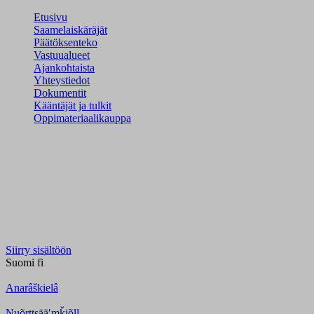
Etusivu
Saamelaiskäräjät
Päätöksenteko
Vastuualueet
Ajankohtaista
Yhteystiedot
Dokumentit
Kääntäjät ja tulkit
Oppimateriaalikauppa
Siirry sisältöön
Suomi
fi
Anarâškielâ
Nuõrttsääʹmǩiõll