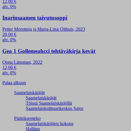
12,00
€
alv. 0%
Inarinsaamen taivutusoppi
Petter Morottaja ja Marja-Liisa Olthuis, 2023
20,00
€
alv. 0%
Gea 1 Gollemeahcci tehtäväkirja kevät
Oona Länsman, 2022
12,00
€
alv. 0%
Palaa alkuun
Saamelaiskäräjät
Saamelaiskäräjät
Töissä Saamelaiskäräjillä
Saamelaiskulttuuri­keskus Sajos
Päätöksenteko
Saamelaiskäräjien kokous
Hallitus