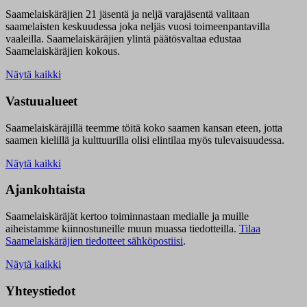
Saamelaiskäräjien 21 jäsentä ja neljä varajäsentä valitaan
saamelaisten keskuudessa joka neljäs vuosi toimeenpantavilla
vaaleilla. Saamelaiskäräjien ylintä päätösvaltaa edustaa
Saamelaiskäräjien kokous.
Näytä kaikki
Vastuualueet
Saamelaiskäräjillä t
eemme töitä koko saamen kansan eteen, jotta
saamen kielillä ja kulttuurilla olisi elintilaa myös tulevaisuudessa.
Näytä kaikki
Ajankohtaista
Saamelaiskäräjät kertoo toiminnastaan medialle ja muille
aiheistamme kiinnostuneille muun muassa tiedotteilla.
Tilaa
Saamelaiskäräjien tiedotteet sähköpostiisi
.
Näytä kaikki
Yhteystiedot