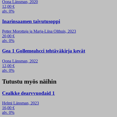
Oona Länsman, 2020
12,00
€
alv. 0%
Inarinsaamen taivutusoppi
Petter Morottaja ja Marja-Liisa Olthuis, 2023
20,00
€
alv. 0%
Gea 1 Gollemeahcci tehtäväkirja kevät
Oona Länsman, 2022
12,00
€
alv. 0%
Tutustu myös näihin
Cealkke dearvvuođaid 1
Helmi Länsman, 2023
16,00
€
alv. 0%