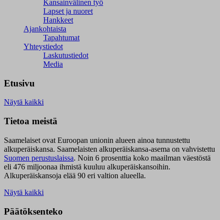
Kansainvälinen työ
Lapset ja nuoret
Hankkeet
Ajankohtaista
Tapahtumat
Yhteystiedot
Laskutustiedot
Media
Etusivu
Näytä kaikki
Tietoa meistä
Saamelaiset ovat Euroopan unionin alueen ainoa tunnustettu
alkuperäiskansa. Saamelaisten alkuperäiskansa-asema on vahvistettu
Suomen perustuslaissa
.
Noin 6 prosenttia koko maailman väestöstä
eli 476 miljoonaa ihmistä kuuluu alkuperäiskansoihin.
Alkuperäiskansoja elää 90 eri valtion alueella.
Näytä kaikki
Päätöksenteko