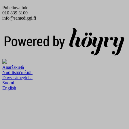
Puhelinvaihde
010 839 3100
info@samediggi.fi
Digi- ja mainostoimisto Höyry Rovaniemi ja Oulu
Anarâškielâ
Nuõrttsääʹmǩiõll
Davvisámegiella
Suomi
English