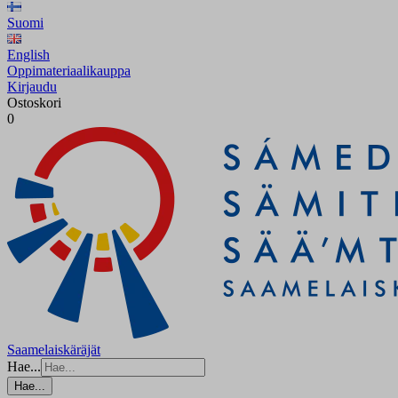
Suomi
English
Oppimateriaalikauppa
Kirjaudu
Ostoskori
0
Saamelaiskäräjät
Hae...
Hae...