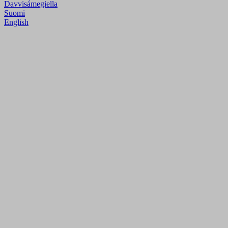
Davvisámegiella
Suomi
English