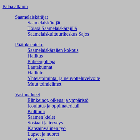
Palaa alkuun
Saamelaiskäräjät
Saamelaiskäräjät
Töissä Saamelaiskäräjillä
Saamelaiskulttuuri­keskus Sajos
Päätöksenteko
Saamelaiskäräjien kokous
Hallitus
Puheenjohtaja
Lautakunnat
Hallinto
Yhteistoiminta- ja neuvotteluvelvoite
Muut toimielimet
Vastuualueet
Elinkeinot, oikeus ja ympäristö
Koulutus ja oppimateriaali
Kulttuuri
Saamen kielet
Sosiaali ja terveys
Kansainvälinen työ
Lapset ja nuoret
Hankkeet