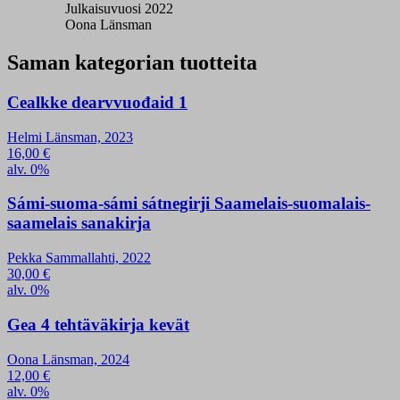
Julkaisuvuosi 2022
Oona Länsman
Saman kategorian tuotteita
Cealkke dearvvuođaid 1
Helmi Länsman, 2023
16,00
€
alv. 0%
Sámi-suoma-sámi sátnegirji Saamelais-suomalais-
saamelais sanakirja
Pekka Sammallahti, 2022
30,00
€
alv. 0%
Gea 4 tehtäväkirja kevät
Oona Länsman, 2024
12,00
€
alv. 0%