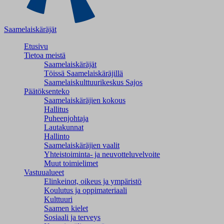
Saamelaiskäräjät
Etusivu
Tietoa meistä
Saamelaiskäräjät
Töissä Saamelaiskäräjillä
Saamelaiskulttuuri­keskus Sajos
Päätöksenteko
Saamelaiskäräjien kokous
Hallitus
Puheenjohtaja
Lautakunnat
Hallinto
Saamelaiskäräjien vaalit
Yhteistoiminta- ja neuvotteluvelvoite
Muut toimielimet
Vastuualueet
Elinkeinot, oikeus ja ympäristö
Koulutus ja oppimateriaali
Kulttuuri
Saamen kielet
Sosiaali ja terveys