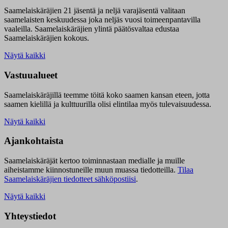
Saamelaiskäräjien 21 jäsentä ja neljä varajäsentä valitaan
saamelaisten keskuudessa joka neljäs vuosi toimeenpantavilla
vaaleilla. Saamelaiskäräjien ylintä päätösvaltaa edustaa
Saamelaiskäräjien kokous.
Näytä kaikki
Vastuualueet
Saamelaiskäräjillä t
eemme töitä koko saamen kansan eteen, jotta
saamen kielillä ja kulttuurilla olisi elintilaa myös tulevaisuudessa.
Näytä kaikki
Ajankohtaista
Saamelaiskäräjät kertoo toiminnastaan medialle ja muille
aiheistamme kiinnostuneille muun muassa tiedotteilla.
Tilaa
Saamelaiskäräjien tiedotteet sähköpostiisi
.
Näytä kaikki
Yhteystiedot