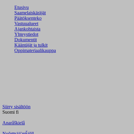
Etusivu
Saamelaiskäräjät
Päätöksenteko
Vastuualueet
Ajankohtaista
Yhteystiedot
Dokumentit
Kääntäjät ja tulkit
Oppimateriaalikauppa
Siirry sisältöön
Suomi
fi
Anarâškielâ
Nuõrttsääʹmǩiõll