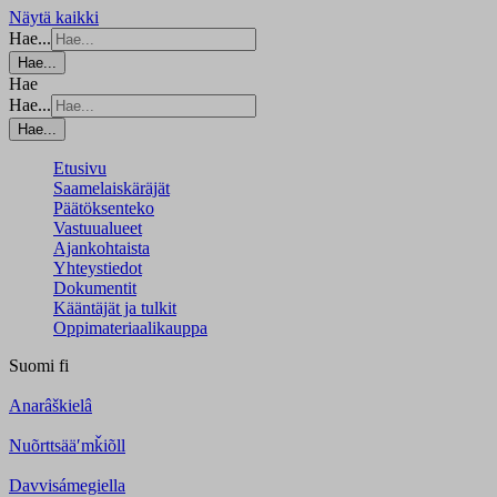
Näytä kaikki
Hae...
Hae...
Hae
Hae...
Hae...
Etusivu
Saamelaiskäräjät
Päätöksenteko
Vastuualueet
Ajankohtaista
Yhteystiedot
Dokumentit
Kääntäjät ja tulkit
Oppimateriaalikauppa
Suomi
fi
Anarâškielâ
Nuõrttsääʹmǩiõll
Davvisámegiella