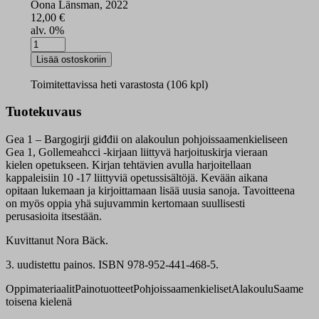
Oona Länsman, 2022
12,00
€
alv. 0%
Gea
1
Lisää ostoskoriin
Gollemeahcci
tehtäväkirja
Toimitettavissa heti varastosta (106 kpl)
kevät
määrä
Tuotekuvaus
Gea 1 – Bargogirji giđđii on alakoulun pohjoissaamenkieliseen
Gea 1, Gollemeahcci -kirjaan liittyvä harjoituskirja vieraan
kielen opetukseen. Kirjan tehtävien avulla harjoitellaan
kappaleisiin 10 -17 liittyviä opetussisältöjä. Kevään aikana
opitaan lukemaan ja kirjoittamaan lisää uusia sanoja. Tavoitteena
on myös oppia yhä sujuvammin kertomaan suullisesti
perusasioita itsestään.
Kuvittanut Nora Bäck.
3. uudistettu painos. ISBN 978-952-441-468-5.
Oppimateriaalit
Painotuotteet
Pohjoissaamenkieliset
Alakoulu
Saame
toisena kielenä