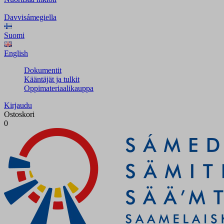
Davvisámegiella
Suomi
English
Dokumentit
Kääntäjät ja tulkit
Oppimateriaalikauppa
Kirjaudu
Ostoskori
0