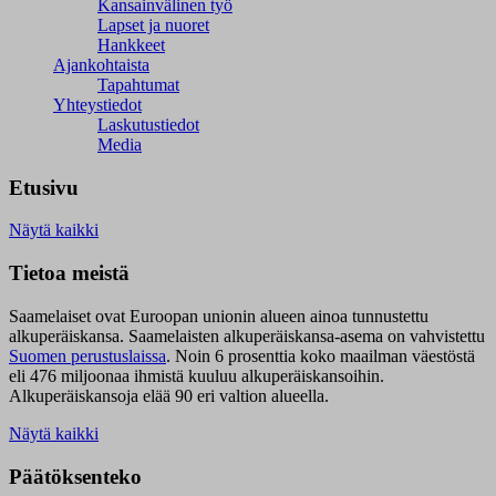
Kansainvälinen työ
Lapset ja nuoret
Hankkeet
Ajankohtaista
Tapahtumat
Yhteystiedot
Laskutustiedot
Media
Etusivu
Näytä kaikki
Tietoa meistä
Saamelaiset ovat Euroopan unionin alueen ainoa tunnustettu
alkuperäiskansa. Saamelaisten alkuperäiskansa-asema on vahvistettu
Suomen perustuslaissa
.
Noin 6 prosenttia koko maailman väestöstä
eli 476 miljoonaa ihmistä kuuluu alkuperäiskansoihin.
Alkuperäiskansoja elää 90 eri valtion alueella.
Näytä kaikki
Päätöksenteko