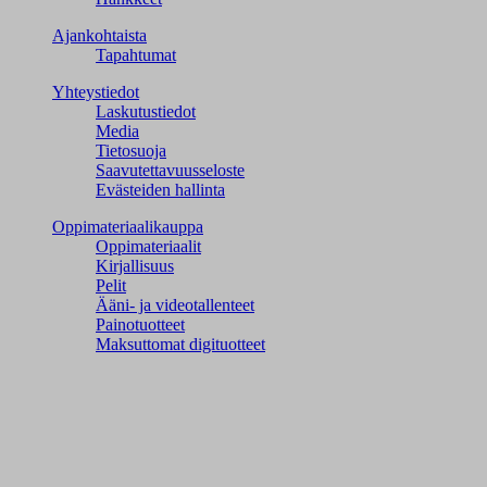
Ajankohtaista
Tapahtumat
Yhteystiedot
Laskutustiedot
Media
Tietosuoja
Saavutettavuusseloste
Evästeiden hallinta
Oppimateriaalikauppa
Oppimateriaalit
Kirjallisuus
Pelit
Ääni- ja videotallenteet
Painotuotteet
Maksuttomat digituotteet