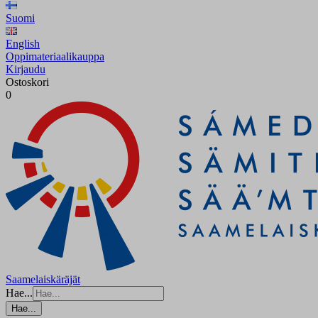
Suomi
English
Oppimateriaalikauppa
Kirjaudu
Ostoskori
0
Saamelaiskäräjät
Hae...
Hae...