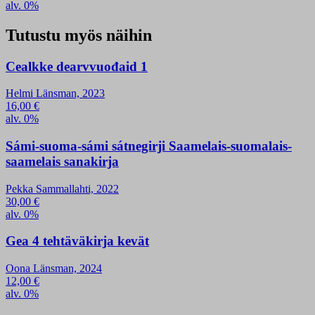
alv. 0%
Tutustu myös näihin
Cealkke dearvvuođaid 1
Helmi Länsman, 2023
16,00
€
alv. 0%
Sámi-suoma-sámi sátnegirji Saamelais-suomalais-
saamelais sanakirja
Pekka Sammallahti, 2022
30,00
€
alv. 0%
Gea 4 tehtäväkirja kevät
Oona Länsman, 2024
12,00
€
alv. 0%