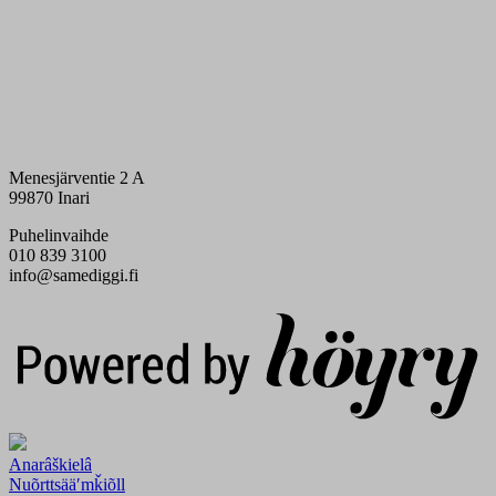
Menesjärventie 2 A
99870 Inari
Puhelinvaihde
010 839 3100
info@samediggi.fi
Digi- ja mainostoimisto Höyry Rovaniemi ja Oulu
Anarâškielâ
Nuõrttsääʹmǩiõll