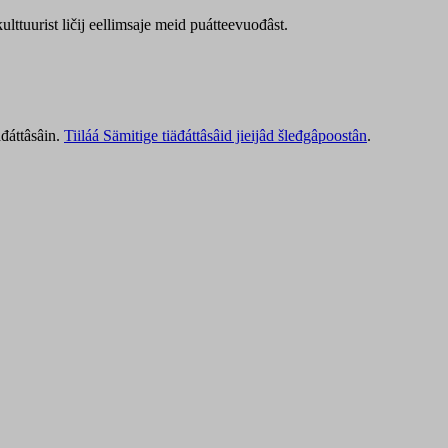
lttuurist ličij eellimsaje meid puátteevuođâst.
äđáttâsâin.
Tiiláá Sämitige tiäđáttâsâid jieijâd šleđgâpoostân
.