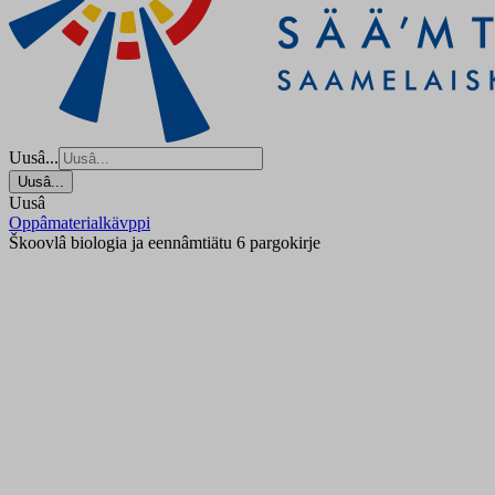
Uusâ...
Uusâ...
Uusâ
Oppâmaterialkävppi
Škoovlâ biologia ja eennâmtiätu 6 pargokirje