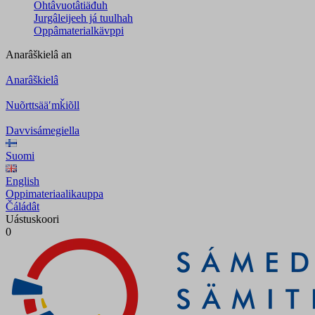
Ohtâvuotâtiäđuh
Jurgâleijeeh já tuulhah
Oppâmaterialkävppi
Anarâškielâ
an
Anarâškielâ
Nuõrttsääʹmǩiõll
Davvisámegiella
Suomi
English
Oppimateriaalikauppa
Čáládât
Uástuskoori
0