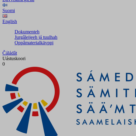
Suomi
English
Dokumenteh
Jurgâleijeeh já tuulhah
Oppâmaterialkävppi
Čáládât
Uástuskoori
0