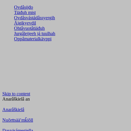
Ovdâsijđo
Tiäđuh mist
Ovdâsvástádâssyergih
Äigikyevdil
Ohtâvuotâtiäđuh
Jurgâleijeeh já tuulhah
Oppâmaterialkävppi
Skip to content
Anarâškielâ
an
Anarâškielâ
Nuõrttsääʹmǩiõll
Davvisámegiella