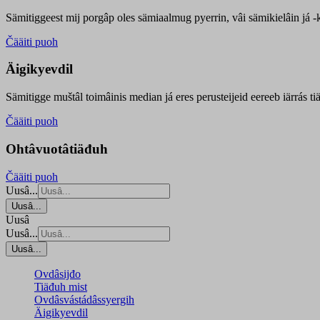
Sämitiggeest mij porgâp oles sämiaalmug pyerrin, vâi sämikielâin já -ku
Čääiti puoh
Äigikyevdil
Sämitigge muštâl toimâinis median já eres perusteijeid eereeb iärrás ti
Čääiti puoh
Ohtâvuotâtiäđuh
Čääiti puoh
Uusâ...
Uusâ...
Uusâ
Uusâ...
Uusâ...
Ovdâsijđo
Tiäđuh mist
Ovdâsvástádâssyergih
Äigikyevdil