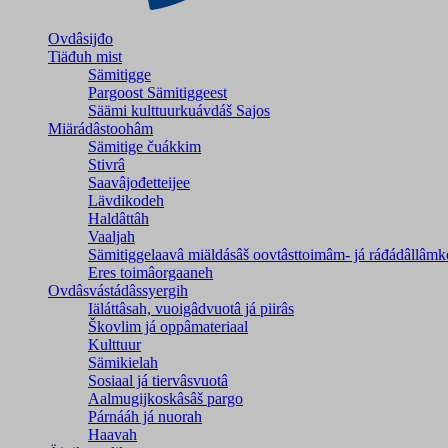
Ovdâsijđo
Tiäđuh mist
Sämitigge
Pargoost Sämitiggeest
Säämi kulttuurkuávdáš Sajos
Miärádâstoohâm
Sämitige čuákkim
Stivrâ
Saavâjođetteijee
Lävdikodeh
Haldâttâh
Vaaljah
Sämitiggelaavâ miäldásâš oovtâsttoimâm- já ráđádâllâmk
Eres toimâorgaaneh
Ovdâsvástádâssyergih
Iäláttâsah, vuoigâdvuotâ já piirâs
Škovlim já oppâmateriaal
Kulttuur
Sämikielah
Sosiaal já tiervâsvuotâ
Aalmugijkoskâsâš pargo
Párnááh já nuorah
Haavah