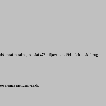
 ubâ maailm aalmugist ađai 476 miljovn olmožid kuleh algâaalmugáid.
itige alemus meridemvääldi.