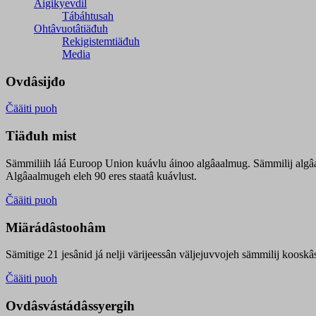
Äigikyevdil
Tábáhtusah
Ohtâvuotâtiäđuh
Rekigistemtiäđuh
Media
Ovdâsijđo
Čääiti puoh
Tiäđuh mist
Sämmiliih láá Euroop Union kuávlu áinoo algâaalmug. Sämmilij algâ
Algâaalmugeh eleh 90 eres staatâ kuávlust.
Čääiti puoh
Miärádâstoohâm
Sämitige 21 jesânid já nelji värijeessân väljejuvvojeh sämmilij koosk
Čääiti puoh
Ovdâsvástádâssyergih