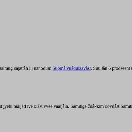
aalmug-sajattâh lii nanodum
Suomâ vuáđulaavâst
. Suullân 6 prooseent
âst jyehi niäljád ive olášuvvee vaaljâin. Sämitige čuákkim oovdâst Säm