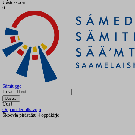
Uástuskoori
0
Sämitigge
Uusâ...
Uusâ...
Uusâ
Oppâmaterialkävppi
Škoovla pirâstiätu 4 oppâkirje