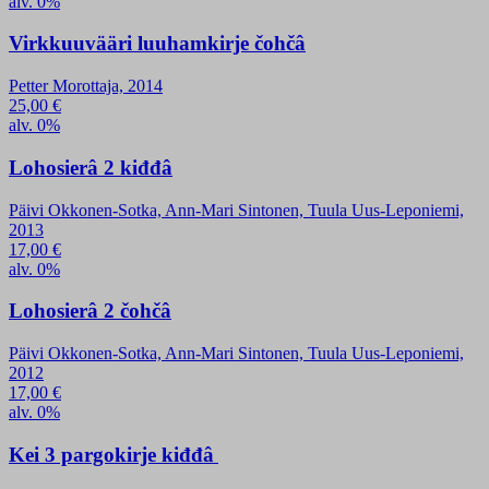
alv. 0%
Virkkuuvääri luuhamkirje čohčâ
Petter Morottaja, 2014
25,00
€
alv. 0%
Lohosierâ 2 kiđđâ
Päivi Okkonen-Sotka, Ann-Mari Sintonen, Tuula Uus-Leponiemi,
2013
17,00
€
alv. 0%
Lohosierâ 2 čohčâ
Päivi Okkonen-Sotka, Ann-Mari Sintonen, Tuula Uus-Leponiemi,
2012
17,00
€
alv. 0%
Kei 3 pargokirje kiđđâ