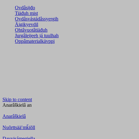
Ovdâsijđo
Tiäđuh mist
Ovdâsvástádâssyergih
Äigikyevdil
Ohtâvuotâtiäđuh
Jurgâleijeeh já tuulhah
Oppâmaterialkävppi
Skip to content
Anarâškielâ
an
Anarâškielâ
Nuõrttsääʹmǩiõll
Davvisámegiella