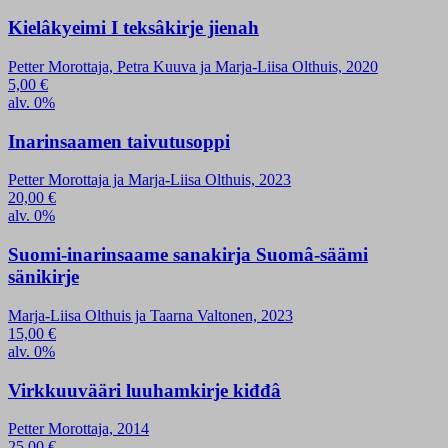
Kielâkyeimi I teksâkirje jienah
Petter Morottaja, Petra Kuuva ja Marja-Liisa Olthuis, 2020
5,00
€
alv. 0%
Inarinsaamen taivutusoppi
Petter Morottaja ja Marja-Liisa Olthuis, 2023
20,00
€
alv. 0%
Suomi-inarinsaame sanakirja Suomâ-säämi
sänikirje
Marja-Liisa Olthuis ja Taarna Valtonen, 2023
15,00
€
alv. 0%
Virkkuuvääri luuhamkirje kiđđâ
Petter Morottaja, 2014
25,00
€