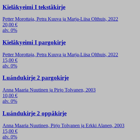
Kielâkyeimi I tekstâkirje
Petter Morottaja, Petra Kuuva ja Marja-Liisa Olthuis, 2022
20,00
€
alv. 0%
Kielâkyeimi I pargokirje
Petter Morottaja, Petra Kuuva ja Marja-Liisa Olthuis, 2022
15,00
€
alv. 0%
Luándukirje 2 pargokirje
Anna Maaria Nuutinen ja Pirjo Tolvanen, 2003
10,00
€
alv. 0%
Luándukirje 2 oppâkirje
Anna Maaria Nuutinen, Pirjo Tolvanen ja Erkki Alanen, 2003
15,00
€
alv. 0%