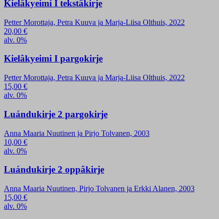
Kielâkyeimi I tekstâkirje
Petter Morottaja, Petra Kuuva ja Marja-Liisa Olthuis, 2022
20,00
€
alv. 0%
Kielâkyeimi I pargokirje
Petter Morottaja, Petra Kuuva ja Marja-Liisa Olthuis, 2022
15,00
€
alv. 0%
Luándukirje 2 pargokirje
Anna Maaria Nuutinen ja Pirjo Tolvanen, 2003
10,00
€
alv. 0%
Luándukirje 2 oppâkirje
Anna Maaria Nuutinen, Pirjo Tolvanen ja Erkki Alanen, 2003
15,00
€
alv. 0%