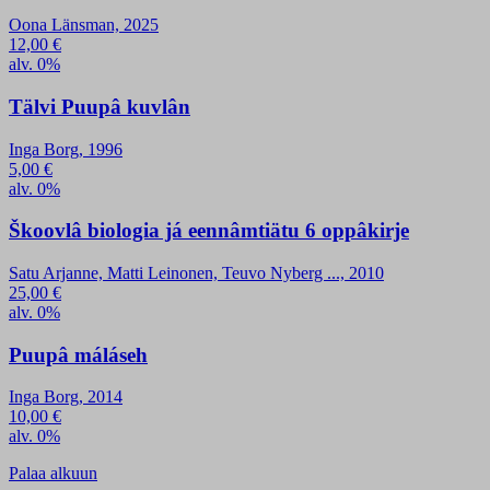
Oona Länsman, 2025
12,00
€
alv. 0%
Tälvi Puupâ kuvlân
Inga Borg, 1996
5,00
€
alv. 0%
Škoovlâ biologia já eennâmtiätu 6 oppâkirje
Satu Arjanne, Matti Leinonen, Teuvo Nyberg ..., 2010
25,00
€
alv. 0%
Puupâ máláseh
Inga Borg, 2014
10,00
€
alv. 0%
Palaa alkuun