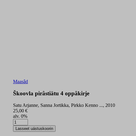
Maasâd
Škoovla pirâstiätu 4 oppâkirje
Satu Arjanne, Sanna Jortikka, Pirkko Kenno ..., 2010
25,00
€
alv. 0%
Škoovla
pirâstiätu
Lasseet uástuskoorin
4