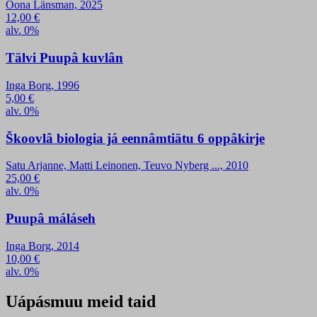
Oona Länsman, 2025
12,00
€
alv. 0%
Tälvi Puupâ kuvlân
Inga Borg, 1996
5,00
€
alv. 0%
Škoovlâ biologia já eennâmtiätu 6 oppâkirje
Satu Arjanne, Matti Leinonen, Teuvo Nyberg ..., 2010
25,00
€
alv. 0%
Puupâ máláseh
Inga Borg, 2014
10,00
€
alv. 0%
Uápásmuu meid taid