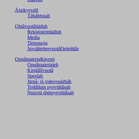
Äigikyevdil
Tábáhtusah
Ohtâvuotâtiäđuh
Rekigistemtiäđuh
Media
Tietosuoja
Juvsâttetteevuotâčielgiittâs
Oppâmaterialkävppi
Oppâmaterialeh
Kirjálâšvuotâ
Speelah
Jienâ- já videovuárháh
Teddilum pyevtittâsah
Nuuvtá digipyevtittâsah