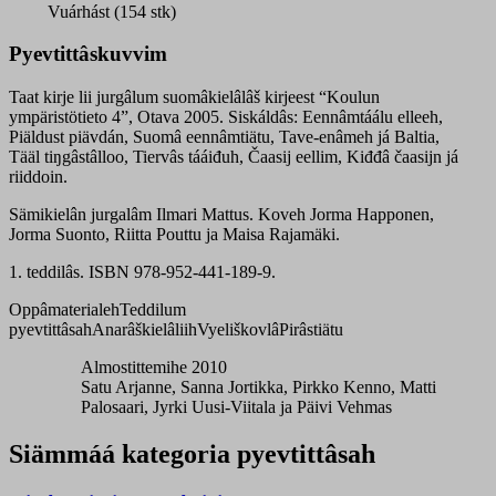
oppâkirje
Vuárhást (154 stk)
quantity
Pyevtittâskuvvim
Taat kirje lii jurgâlum suomâkielâlâš kirjeest “Koulun
ympäristötieto 4”, Otava 2005. Siskáldâs: Eennâmtáálu elleeh,
Piäldust piävdán, Suomâ eennâmtiätu, Tave-enâmeh já Baltia,
Tääl tiŋgâstâlloo, Tiervâs tááiđuh, Čaasij eellim, Kiđđâ čaasijn já
riiddoin.
Sämikielân jurgalâm Ilmari Mattus. Koveh Jorma Happonen,
Jorma Suonto, Riitta Pouttu ja Maisa Rajamäki.
1. teddilâs. ISBN 978-952-441-189-9.
Oppâmaterialeh
Teddilum
pyevtittâsah
Anarâškielâliih
Vyeliškovlâ
Pirâstiätu
Almostittemihe 2010
Satu Arjanne, Sanna Jortikka, Pirkko Kenno, Matti
Palosaari, Jyrki Uusi-Viitala ja Päivi Vehmas
Siämmáá kategoria pyevtittâsah