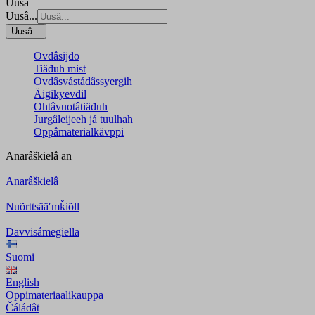
Uusâ
Uusâ...
Uusâ...
Ovdâsijđo
Tiäđuh mist
Ovdâsvástádâssyergih
Äigikyevdil
Ohtâvuotâtiäđuh
Jurgâleijeeh já tuulhah
Oppâmaterialkävppi
Anarâškielâ
an
Anarâškielâ
Nuõrttsääʹmǩiõll
Davvisámegiella
Suomi
English
Oppimateriaalikauppa
Čáládât