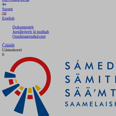
Suomi
English
Dokumenteh
Jurgâleijeeh já tuulhah
Oppâmaterialkävppi
Čáládât
Uástuskoori
0