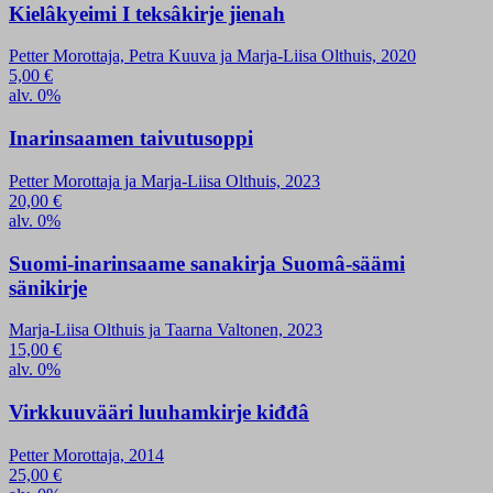
Kielâkyeimi I teksâkirje jienah
Petter Morottaja, Petra Kuuva ja Marja-Liisa Olthuis, 2020
5,00
€
alv. 0%
Inarinsaamen taivutusoppi
Petter Morottaja ja Marja-Liisa Olthuis, 2023
20,00
€
alv. 0%
Suomi-inarinsaame sanakirja Suomâ-säämi
sänikirje
Marja-Liisa Olthuis ja Taarna Valtonen, 2023
15,00
€
alv. 0%
Virkkuuvääri luuhamkirje kiđđâ
Petter Morottaja, 2014
25,00
€