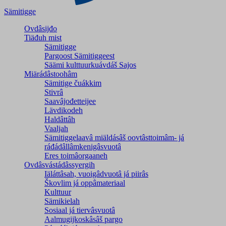
Sämitigge
Ovdâsijđo
Tiäđuh mist
Sämitigge
Pargoost Sämitiggeest
Säämi kulttuurkuávdáš Sajos
Miärádâstoohâm
Sämitige čuákkim
Stivrâ
Saavâjođetteijee
Lävdikodeh
Haldâttâh
Vaaljah
Sämitiggelaavâ miäldásâš oovtâsttoimâm- já
ráđádâllâmkenigâsvuotâ
Eres toimâorgaaneh
Ovdâsvástádâssyergih
Iäláttâsah, vuoigâdvuotâ já piirâs
Škovlim já oppâmateriaal
Kulttuur
Sämikielah
Sosiaal já tiervâsvuotâ
Aalmugijkoskâsâš pargo