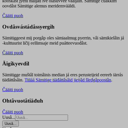
kooskâst jyehi niäljád ive olášuvvee vaaljâin. Sämitige čuákkim
oovdâst Sämitige alemus meridemvääldi.
Čääiti puoh
Ovdâsvástádâssyergih
Sämitiggeest mij porgâp oles sämiaalmug pyerrin, vâi sämikielâin já
-kulttuurist ličij eellimsaje meid puátteevuođâst.
Čääiti puoh
Äigikyevdil
Sämitigge muštâl toimâinis median já eres perusteijeid eereeb iärrás
tiäđáttâsâin.
Tiiláá Sämitige tiäđáttâsâid jieijâd šleđgâpoostân
.
Čääiti puoh
Ohtâvuotâtiäđuh
Čääiti puoh
Uusâ...
Uusâ...