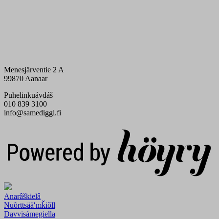
Menesjärventie 2 A
99870 Aanaar
Puhelinkuávdáš
010 839 3100
info@samediggi.fi
Digi- ja mainostoimisto Höyry Rovaniemi ja Oulu
Anarâškielâ
Nuõrttsääʹmǩiõll
Davvisámegiella