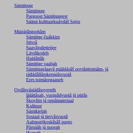
Sämitigge
Sämitigge
Pargoost Sämitiggeest
Säämi kulttuurkuávdáš Sajos
Miärádâstoohâm
Sämitige čuákkim
Stivrâ
Saavâjođetteijee
Lävdikodeh
Haldâttâh
Sämitige vaaljah
Sämitiggelaavâ miäldásâš oovtâsttoimâm- já
ráđádâllâmkenigâsvuotâ
Eres toimâorgaaneh
Ovdâsvástádâssyergih
Iäláttâsah, vuoigâdvuotâ já piirâs
Škovlim já oppâmateriaal
Kulttuur
Sämikielah
Sosiaal já tiervâsvuotâ
Aalmugijkoskâsâš pargo
Párnááh já nuorah
Haavah