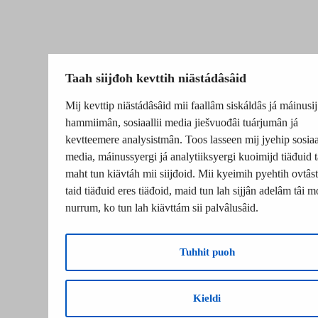
Taah siijđoh kevttih niästádâsâid
Mij kevttip niästádâsâid mii faallâm siskáldâs já máinusij
hammiimân, sosiaallii media jiešvuođâi tuárjumân já
kevtteemere analysistmân. Toos lasseen mij jyehip sosiaal
media, máinussyergi já analytiiksyergi kuoimijd tiäđuid t
maht tun kiävtáh mii siijđoid. Mii kyeimih pyehtih ovtâsti
taid tiäđuid eres tiäđoid, maid tun lah sijjân adelâm tâi m
nurrum, ko tun lah kiävttám sii palvâlusâid.
Tuhhit puoh
Kieldi