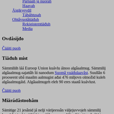
Párnááh já nuorah
Haavah
Äigikyevdil
Tábáhtusah
Ohtâvuotâtiäđuh
Rekigistemtiäđuh
Media
Ovdâsijđo
Čääiti puoh
Tiäđuh mist
Sämmiliih láá Euroop Union kuávlu áinoo algâaalmug. Sämmilij
algâaalmug-sajattâh lii nanodum
Suomâ vuáđulaavâst
. Suullân 6
prooseent ubâ maailm aalmugist ađai 476 miljovn olmožid kuleh
algâaalmugáid. Algâaalmugeh eleh 90 eres staatâ kuávlust.
Čääiti puoh
Miärádâstoohâm
Sämitige 21 jesânid já nelji värijeessân väljejuvvojeh sämmilij