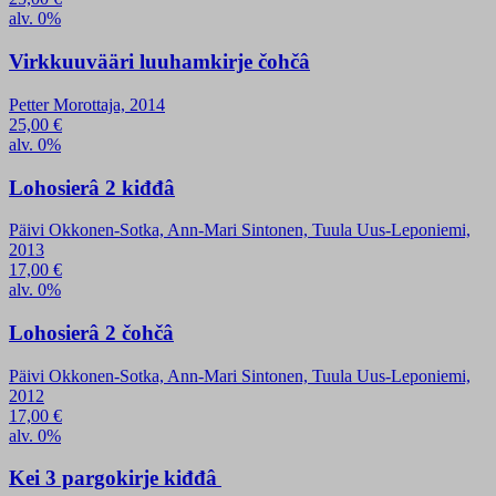
alv. 0%
Virkkuuvääri luuhamkirje čohčâ
Petter Morottaja, 2014
25,00
€
alv. 0%
Lohosierâ 2 kiđđâ
Päivi Okkonen-Sotka, Ann-Mari Sintonen, Tuula Uus-Leponiemi,
2013
17,00
€
alv. 0%
Lohosierâ 2 čohčâ
Päivi Okkonen-Sotka, Ann-Mari Sintonen, Tuula Uus-Leponiemi,
2012
17,00
€
alv. 0%
Kei 3 pargokirje kiđđâ