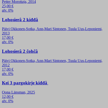
Petter Morottaja, 2014
25,00
€
alv. 0%
Lohosierâ 2 kiđđâ
Päivi Okkonen-Sotka, Ann-Mari Sintonen, Tuula Uus-Leponiemi,
2013
17,00
€
alv. 0%
Lohosierâ 2 čohčâ
Päivi Okkonen-Sotka, Ann-Mari Sintonen, Tuula Uus-Leponiemi,
2012
17,00
€
alv. 0%
Kei 3 pargokirje kiđđâ
Oona Länsman, 2025
12,00
€
alv. 0%