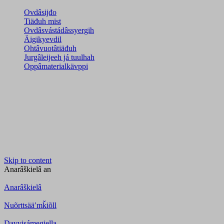
Ovdâsijđo
Tiäđuh mist
Ovdâsvástádâssyergih
Äigikyevdil
Ohtâvuotâtiäđuh
Jurgâleijeeh já tuulhah
Oppâmaterialkävppi
Skip to content
Anarâškielâ
an
Anarâškielâ
Nuõrttsääʹmǩiõll
Davvisámegiella