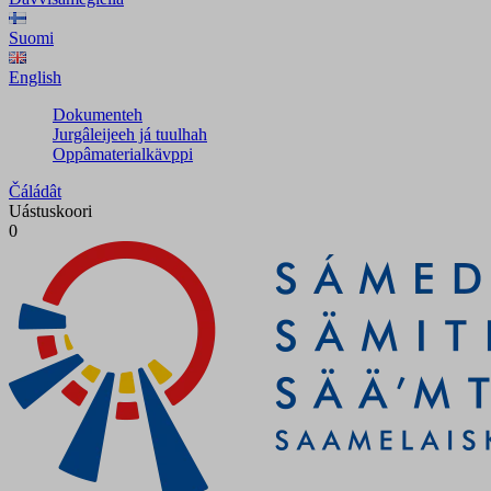
Suomi
English
Dokumenteh
Jurgâleijeeh já tuulhah
Oppâmaterialkävppi
Čáládât
Uástuskoori
0