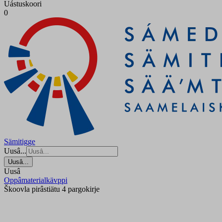
Uástuskoori
0
Sämitigge
Uusâ...
Uusâ...
Uusâ
Oppâmaterialkävppi
Škoovla pirâstiätu 4 pargokirje