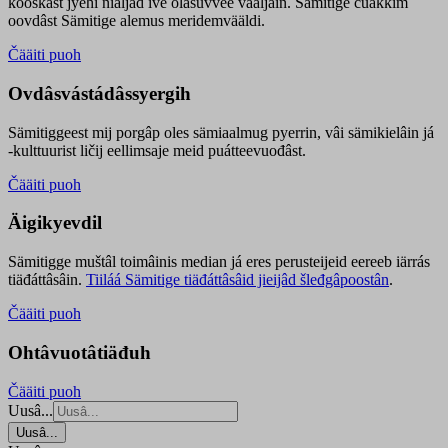
kooskâst jyehi niäljád ive olášuvvee vaaljâin. Sämitige čuákkim
oovdâst Sämitige alemus meridemvääldi.
Čääiti puoh
Ovdâsvástádâssyergih
Sämitiggeest mij porgâp oles sämiaalmug pyerrin, vâi sämikielâin já
-kulttuurist ličij eellimsaje meid puátteevuođâst.
Čääiti puoh
Äigikyevdil
Sämitigge muštâl toimâinis median já eres perusteijeid eereeb iärrás
tiäđáttâsâin.
Tiiláá Sämitige tiäđáttâsâid jieijâd šleđgâpoostân
.
Čääiti puoh
Ohtâvuotâtiäđuh
Čääiti puoh
Uusâ...
Uusâ...