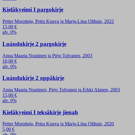
Kielâkyeimi I pargokirje
Petter Morottaja, Petra Kuuva ja Marja-Liisa Olthuis, 2022
15,00
€
alv. 0%
Luándukirje 2 pargokirje
Anna Maaria Nuutinen ja Pirjo Tolvanen, 2003
10,00
€
alv. 0%
Luándukirje 2 oppâkirje
Anna Maaria Nuutinen, Pirjo Tolvanen ja Erkki Alanen, 2003
15,00
€
alv. 0%
Kielâkyeimi I teksâkirje jienah
Petter Morottaja, Petra Kuuva ja Marja-Liisa Olthuis, 2020
5,00
€
alv. 0%