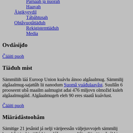
Párnááh já nuorah
Haavah
Äigikyevdil
Tábáhtusah
Ohtâvuotâtiäđuh
Rekigistemtiäđuh
Media
Ovdâsijđo
Čääiti puoh
Tiäđuh mist
Sämmiliih láá Euroop Union kuávlu áinoo algâaalmug. Sämmilij
algâaalmug-sajattâh lii nanodum
Suomâ vuáđulaavâst
. Suullân 6
prooseent ubâ maailm aalmugist ađai 476 miljovn olmožid kuleh
algâaalmugáid. Algâaalmugeh eleh 90 eres staatâ kuávlust.
Čääiti puoh
Miärádâstoohâm
Sämitige 21 jesânid já nelji värijeessân väljejuvvojeh sämmilij