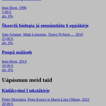
Inga Borg, 1996
5,00
€
alv. 0%
Škoovlâ biologia já eennâmtiätu 6 oppâkirje
Satu Arjanne, Matti Leinonen, Teuvo Nyberg ..., 2010
25,00
€
alv. 0%
Puupâ máláseh
Inga Borg, 2014
10,00
€
alv. 0%
Uápásmuu meid taid
Kielâkyeimi I tekstâkirje
Petter Morottaja, Petra Kuuva ja Marja-Liisa Olthuis, 2022
20,00
€