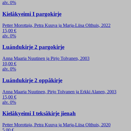
alv. 0%
Kielâkyeimi I pargokirje
Petter Morottaja, Petra Kuuva ja Marja-Liisa Olthuis, 2022
15,00
€
alv. 0%
Luándukirje 2 pargokirje
Anna Maaria Nuutinen ja Pirjo Tolvanen, 2003
10,00
€
alv. 0%
Luándukirje 2 oppâkirje
Anna Maaria Nuutinen, Pirjo Tolvanen ja Erkki Alanen, 2003
15,00
€
alv. 0%
Kielâkyeimi I teksâkirje jienah
Petter Morottaja, Petra Kuuva ja Marja-Liisa Olthuis, 2020
5,00
€