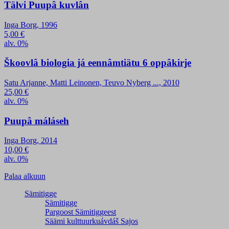
Tälvi Puupâ kuvlân
Inga Borg, 1996
5,00
€
alv. 0%
Škoovlâ biologia já eennâmtiätu 6 oppâkirje
Satu Arjanne, Matti Leinonen, Teuvo Nyberg ..., 2010
25,00
€
alv. 0%
Puupâ máláseh
Inga Borg, 2014
10,00
€
alv. 0%
Palaa alkuun
Sämitigge
Sämitigge
Pargoost Sämitiggeest
Säämi kulttuurkuávdáš Sajos