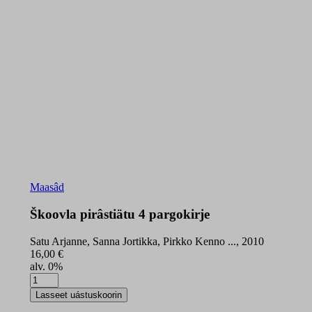
Maasâd
Škoovla pirâstiätu 4 pargokirje
Satu Arjanne, Sanna Jortikka, Pirkko Kenno ..., 2010
16,00
€
alv. 0%
Škoovla
pirâstiätu
Lasseet uástuskoorin
4