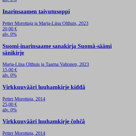
Inarinsaamen taivutusoppi
Petter Morottaja ja Marja-Liisa Olthuis, 2023
20,00
€
alv. 0%
Suomi-inarinsaame sanakirja Suomâ-säämi
sänikirje
Marja-Liisa Olthuis ja Taarna Valtonen, 2023
15,00
€
alv. 0%
Virkkuuvääri luuhamkirje kiđđâ
Petter Morottaja, 2014
25,00
€
alv. 0%
Virkkuuvääri luuhamkirje čohčâ
Petter Morottaja, 2014