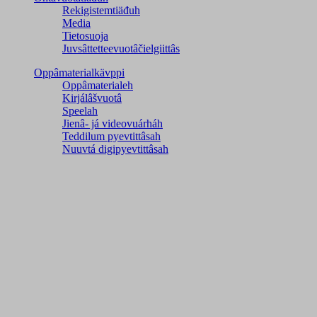
Rekigistemtiäđuh
Media
Tietosuoja
Juvsâttetteevuotâčielgiittâs
Oppâmaterialkävppi
Oppâmaterialeh
Kirjálâšvuotâ
Speelah
Jienâ- já videovuárháh
Teddilum pyevtittâsah
Nuuvtá digipyevtittâsah