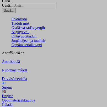
Uusâ
Uusâ...
Uusâ...
Ovdâsijđo
Tiäđuh mist
Ovdâsvástádâssyergih
Äigikyevdil
Ohtâvuotâtiäđuh
Jurgâleijeeh já tuulhah
Oppâmaterialkävppi
Anarâškielâ
an
Anarâškielâ
Nuõrttsääʹmǩiõll
Davvisámegiella
Suomi
English
Oppimateriaalikauppa
Čáládât