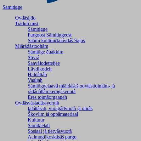
Sämitigge
Ovdâsijđo
Tiäđuh mist
Sämitigge
Pargoost Sämitiggeest
Säämi kulttuurkuávdáš Sajos
Miärádâstoohâm
Sämitige čuákkim
Stivrâ
Saavâjođetteijee
Lävdikodeh
Haldâttâh
Vaaljah
Sämitiggelaavâ miäldásâš oovtâsttoimâm- já
ráđádâllâmkenigâsvuotâ
Eres toimâorgaaneh
Ovdâsvástádâssyergih
Iäláttâsah, vuoigâdvuotâ já piirâs
Škovlim já oppâmateriaal
Kulttuur
Sämikielah
Sosiaal já tiervâsvuotâ
Aalmugijkoskâsâš pargo