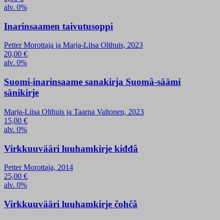
alv. 0%
Inarinsaamen taivutusoppi
Petter Morottaja ja Marja-Liisa Olthuis, 2023
20,00
€
alv. 0%
Suomi-inarinsaame sanakirja Suomâ-säämi
sänikirje
Marja-Liisa Olthuis ja Taarna Valtonen, 2023
15,00
€
alv. 0%
Virkkuuvääri luuhamkirje kiđđâ
Petter Morottaja, 2014
25,00
€
alv. 0%
Virkkuuvääri luuhamkirje čohčâ