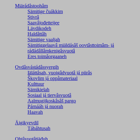
Miärádâstoohâm
Sämitige čuákkim
Stivrâ
Saavâjođetteijee
Lävdikodeh
Haldâttâh
Sämitige vaaljah
Sämitiggelaavâ miäldásâš oovtâsttoimâm- já
ráđádâllâmkenigâsvuotâ
Eres toimâorgaaneh
Ovdâsvástádâssyergih
Iäláttâsah, vuoigâdvuotâ já piirâs
Škovlim já oppâmateriaal
Kulttuur
Sämikielah
Sosiaal já tiervâsvuotâ
Aalmugijkoskâsâš pargo
Párnááh já nuorah
Haavah
Äigikyevdil
Tábáhtusah
Ohtâvuotâtiäđuh