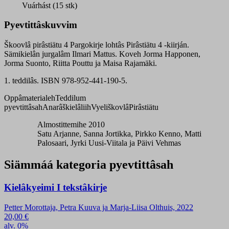
pargokirje
Vuárhást (15 stk)
quantity
Pyevtittâskuvvim
Škoovlâ pirâstiätu 4 Pargokirje lohtâs Pirâstiätu 4 -kiirján.
Sämikielân jurgalâm
Ilmari Mattus. Koveh Jorma Happonen,
Jorma Suonto, Riitta Pouttu ja Maisa Rajamäki.
1. teddilâs. ISBN 978-952-441-190-5.
Oppâmaterialeh
Teddilum
pyevtittâsah
Anarâškielâliih
Vyeliškovlâ
Pirâstiätu
Almostittemihe 2010
Satu Arjanne, Sanna Jortikka, Pirkko Kenno, Matti
Palosaari, Jyrki Uusi-Viitala ja Päivi Vehmas
Siämmáá kategoria pyevtittâsah
Kielâkyeimi I tekstâkirje
Petter Morottaja, Petra Kuuva ja Marja-Liisa Olthuis, 2022
20,00
€
alv. 0%