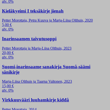
alv. 0%
Kielâkyeimi I teksâkirje jienah
Petter Morottaja, Petra Kuuva ja Marja-Liisa Olthuis, 2020
5,00
€
alv. 0%
Inarinsaamen taivutusoppi
Petter Morottaja ja Marja-Liisa Olthuis, 2023
20,00
€
alv. 0%
Suomi-inarinsaame sanakirja Suomâ-säämi
sänikirje
Marja-Liisa Olthuis ja Taarna Valtonen, 2023
15,00
€
alv. 0%
Virkkuuvääri luuhamkirje kiđđâ
Petter Morottaja, 2014