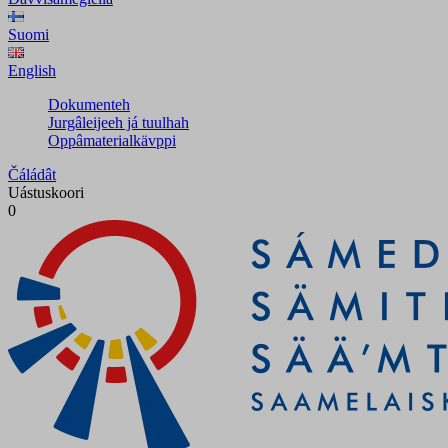
Suomi
English
Dokumenteh
Jurgâleijeeh já tuulhah
Oppâmaterialkävppi
Čáládât
Uástuskoori
0