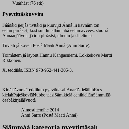
Vuárhást (76 stk)
Pyevtittâskuvvim
Fáádáid jieijâs tivttáid ja kuuvijd Ánná lii kavnâm ton
eellimpirrâsist, kost sun lii iällám ubâ eellimavvees; stuorrâ
Aanaarjäävrist já ton pirrâsist, ulmuin já sii elimist.
Tiivtah já koveh Postâ Maati Ánná (Anni Sarre).
Toimâttem já layout Hannu Kangasniemi. Lokkekove Martti
Rikkonen.
X. teddilâs. ISBN 978-952-441-305-3.
Kirjálâšvuotâ
Teddilum pyevtittâsah
Anarâškielâliih
Eres
kielah
Paješkovlâ
Nubbe tääsi
Sämikielâ eenikiellân
Sämmilâš
čaabâkirjálâšvuotâ
Almostittemihe 2014
Anni Sarre (Postâ Maati Ánná)
Siämmáá kategoria pyevtittâsah