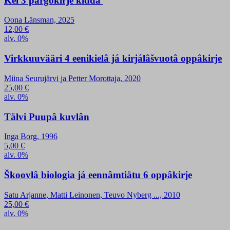
Kei 3 pargokirje kiđđâ
Oona Länsman, 2025
12,00
€
alv. 0%
Virkkuuvääri 4 eenikielâ já kirjálâšvuotâ oppâkirje
Miina Seurujärvi ja Petter Morottaja, 2020
25,00
€
alv. 0%
Tälvi Puupâ kuvlân
Inga Borg, 1996
5,00
€
alv. 0%
Škoovlâ biologia já eennâmtiätu 6 oppâkirje
Satu Arjanne, Matti Leinonen, Teuvo Nyberg ..., 2010
25,00
€
alv. 0%