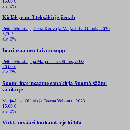
15,00
€
alv. 0%
Kielâkyeimi I teksâkirje jienah
Petter Morottaja, Petra Kuuva ja Marja-Liisa Olthuis, 2020
5,00
€
alv. 0%
Inarinsaamen taivutusoppi
Petter Morottaja ja Marja-Liisa Olthuis, 2023
20,00
€
alv. 0%
Suomi-inarinsaame sanakirja Suomâ-säämi
sänikirje
Marja-Liisa Olthuis ja Taarna Valtonen, 2023
15,00
€
alv. 0%
Virkkuuvääri luuhamkirje kiđđâ