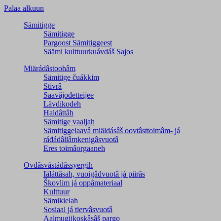
Palaa alkuun
Sämitigge
Sämitigge
Pargoost Sämitiggeest
Säämi kulttuurkuávdáš Sajos
Miärádâstoohâm
Sämitige čuákkim
Stivrâ
Saavâjođetteijee
Lävdikodeh
Haldâttâh
Sämitige vaaljah
Sämitiggelaavâ miäldásâš oovtâsttoimâm- já
ráđádâllâmkenigâsvuotâ
Eres toimâorgaaneh
Ovdâsvástádâssyergih
Iäláttâsah, vuoigâdvuotâ já piirâs
Škovlim já oppâmateriaal
Kulttuur
Sämikielah
Sosiaal já tiervâsvuotâ
Aalmugijkoskâsâš pargo