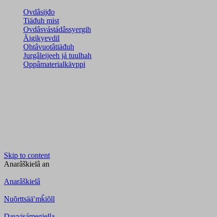
Ovdâsijđo
Tiäđuh mist
Ovdâsvástádâssyergih
Äigikyevdil
Ohtâvuotâtiäđuh
Jurgâleijeeh já tuulhah
Oppâmaterialkävppi
Skip to content
Anarâškielâ
an
Anarâškielâ
Nuõrttsääʹmǩiõll
Davvisámegiella