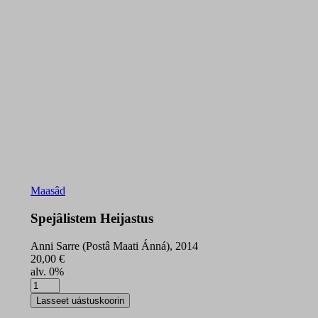
Maasâd
Spejâlistem Heijastus
Anni Sarre (Postâ Maati Ánná), 2014
20,00
€
alv. 0%
Spejâlistem
Heijastus
Lasseet uástuskoorin
quantity