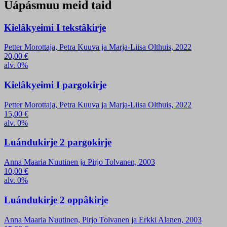
Uápásmuu meid taid
Kielâkyeimi I tekstâkirje
Petter Morottaja, Petra Kuuva ja Marja-Liisa Olthuis, 2022
20,00
€
alv. 0%
Kielâkyeimi I pargokirje
Petter Morottaja, Petra Kuuva ja Marja-Liisa Olthuis, 2022
15,00
€
alv. 0%
Luándukirje 2 pargokirje
Anna Maaria Nuutinen ja Pirjo Tolvanen, 2003
10,00
€
alv. 0%
Luándukirje 2 oppâkirje
Anna Maaria Nuutinen, Pirjo Tolvanen ja Erkki Alanen, 2003