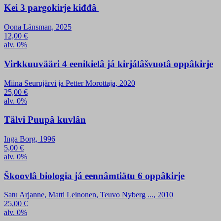
Kei 3 pargokirje kiđđâ
Oona Länsman, 2025
12,00
€
alv. 0%
Virkkuuvääri 4 eenikielâ já kirjálâšvuotâ oppâkirje
Miina Seurujärvi ja Petter Morottaja, 2020
25,00
€
alv. 0%
Tälvi Puupâ kuvlân
Inga Borg, 1996
5,00
€
alv. 0%
Škoovlâ biologia já eennâmtiätu 6 oppâkirje
Satu Arjanne, Matti Leinonen, Teuvo Nyberg ..., 2010
25,00
€
alv. 0%