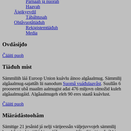
Párnááh já nuorah
Haavah
Äigikyevdil
Tábáhtusah
Ohtâvuotâtiäđuh
Rekigistemtiäđuh
Media
Ovdâsijđo
Čääiti puoh
Tiäđuh mist
Sämmiliih láá Euroop Union kuávlu áinoo algâaalmug. Sämmilij
algâaalmug-sajattâh lii nanodum
Suomâ vuáđulaavâst
. Suullân 6
prooseent ubâ maailm aalmugist ađai 476 miljovn olmožid kuleh
algâaalmugáid. Algâaalmugeh eleh 90 eres staatâ kuávlust.
Čääiti puoh
Miärádâstoohâm
Sämitige 21 jesânid já nelji värijeessân väljejuvvojeh sämmilij