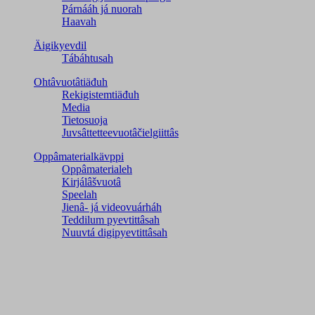
Párnááh já nuorah
Haavah
Äigikyevdil
Tábáhtusah
Ohtâvuotâtiäđuh
Rekigistemtiäđuh
Media
Tietosuoja
Juvsâttetteevuotâčielgiittâs
Oppâmaterialkävppi
Oppâmaterialeh
Kirjálâšvuotâ
Speelah
Jienâ- já videovuárháh
Teddilum pyevtittâsah
Nuuvtá digipyevtittâsah