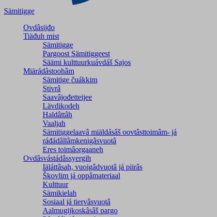
Sämitigge
Ovdâsijđo
Tiäđuh mist
Sämitigge
Pargoost Sämitiggeest
Säämi kulttuurkuávdáš Sajos
Miärádâstoohâm
Sämitige čuákkim
Stivrâ
Saavâjođetteijee
Lävdikodeh
Haldâttâh
Vaaljah
Sämitiggelaavâ miäldásâš oovtâsttoimâm- já
ráđádâllâmkenigâsvuotâ
Eres toimâorgaaneh
Ovdâsvástádâssyergih
Iäláttâsah, vuoigâdvuotâ já piirâs
Škovlim já oppâmateriaal
Kulttuur
Sämikielah
Sosiaal já tiervâsvuotâ
Aalmugijkoskâsâš pargo