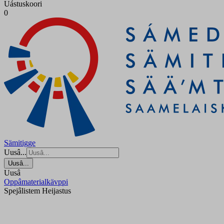
Uástuskoori
0
Sämitigge
Uusâ...
Uusâ...
Uusâ
Oppâmaterialkävppi
Spejâlistem Heijastus