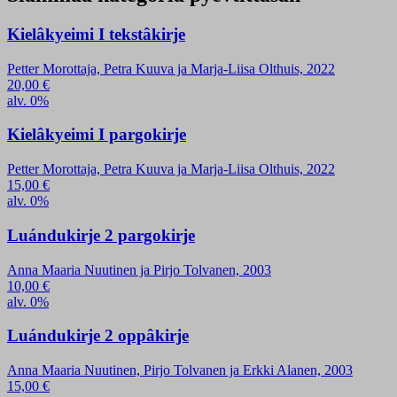
Kielâkyeimi I tekstâkirje
Petter Morottaja, Petra Kuuva ja Marja-Liisa Olthuis, 2022
20,00
€
alv. 0%
Kielâkyeimi I pargokirje
Petter Morottaja, Petra Kuuva ja Marja-Liisa Olthuis, 2022
15,00
€
alv. 0%
Luándukirje 2 pargokirje
Anna Maaria Nuutinen ja Pirjo Tolvanen, 2003
10,00
€
alv. 0%
Luándukirje 2 oppâkirje
Anna Maaria Nuutinen, Pirjo Tolvanen ja Erkki Alanen, 2003
15,00
€