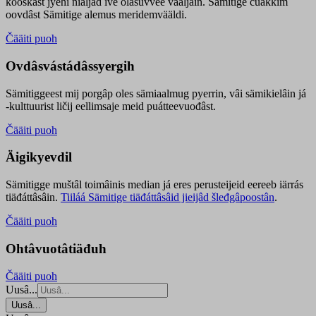
kooskâst jyehi niäljád ive olášuvvee vaaljâin. Sämitige čuákkim
oovdâst Sämitige alemus meridemvääldi.
Čääiti puoh
Ovdâsvástádâssyergih
Sämitiggeest mij porgâp oles sämiaalmug pyerrin, vâi sämikielâin já
-kulttuurist ličij eellimsaje meid puátteevuođâst.
Čääiti puoh
Äigikyevdil
Sämitigge muštâl toimâinis median já eres perusteijeid eereeb iärrás
tiäđáttâsâin.
Tiiláá Sämitige tiäđáttâsâid jieijâd šleđgâpoostân
.
Čääiti puoh
Ohtâvuotâtiäđuh
Čääiti puoh
Uusâ...
Uusâ...