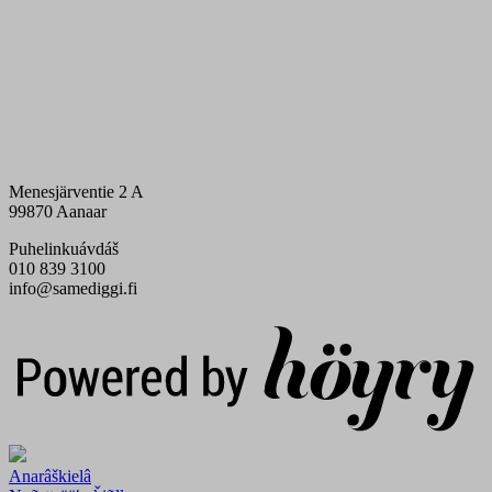
Menesjärventie 2 A
99870 Aanaar
Puhelinkuávdáš
010 839 3100
info@samediggi.fi
Digi- ja mainostoimisto Höyry Rovaniemi ja Oulu
Anarâškielâ