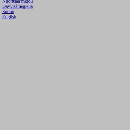
Nuõrttsääʹmǩiõll
Davvisámegiella
Suomi
English