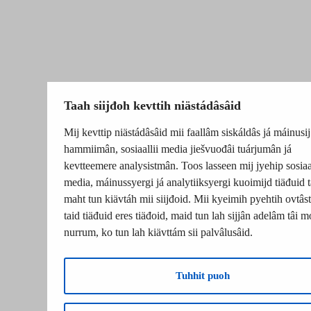
Taah siijđoh kevttih niästádâsâid
Mij kevttip niästádâsâid mii faallâm siskáldâs já máinusij
hammiimân, sosiaallii media jiešvuođâi tuárjumân já
kevtteemere analysistmân. Toos lasseen mij jyehip sosiaal
media, máinussyergi já analytiiksyergi kuoimijd tiäđuid t
maht tun kiävtáh mii siijđoid. Mii kyeimih pyehtih ovtâsti
taid tiäđuid eres tiäđoid, maid tun lah sijjân adelâm tâi m
nurrum, ko tun lah kiävttám sii palvâlusâid.
Tuhhit puoh