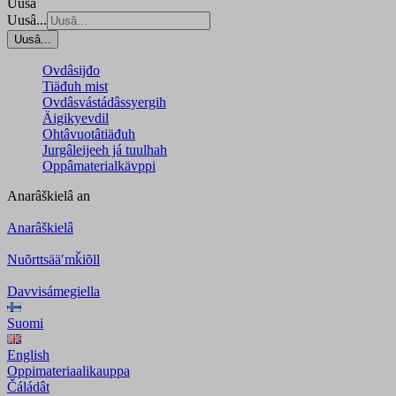
Uusâ
Uusâ...
Uusâ...
Ovdâsijđo
Tiäđuh mist
Ovdâsvástádâssyergih
Äigikyevdil
Ohtâvuotâtiäđuh
Jurgâleijeeh já tuulhah
Oppâmaterialkävppi
Anarâškielâ
an
Anarâškielâ
Nuõrttsääʹmǩiõll
Davvisámegiella
Suomi
English
Oppimateriaalikauppa
Čáládât