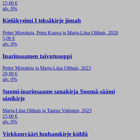
15,00
€
alv. 0%
Kielâkyeimi I teksâkirje jienah
Petter Morottaja, Petra Kuuva ja Marja-Liisa Olthuis, 2020
5,00
€
alv. 0%
Inarinsaamen taivutusoppi
Petter Morottaja ja Marja-Liisa Olthuis, 2023
20,00
€
alv. 0%
Suomi-inarinsaame sanakirja Suomâ-säämi
sänikirje
Marja-Liisa Olthuis ja Taarna Valtonen, 2023
15,00
€
alv. 0%
Virkkuuvääri luuhamkirje kiđđâ