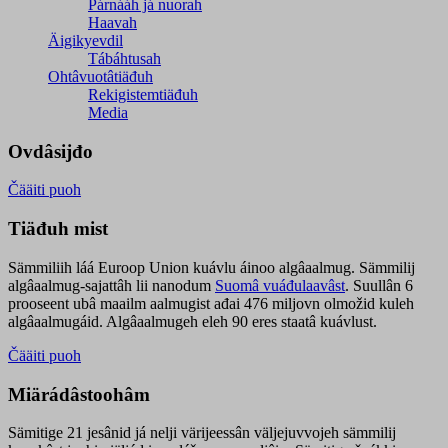
Párnááh já nuorah
Haavah
Äigikyevdil
Tábáhtusah
Ohtâvuotâtiäđuh
Rekigistemtiäđuh
Media
Ovdâsijđo
Čääiti puoh
Tiäđuh mist
Sämmiliih láá Euroop Union kuávlu áinoo algâaalmug. Sämmilij
algâaalmug-sajattâh lii nanodum
Suomâ vuáđulaavâst
. Suullân 6
prooseent ubâ maailm aalmugist ađai 476 miljovn olmožid kuleh
algâaalmugáid. Algâaalmugeh eleh 90 eres staatâ kuávlust.
Čääiti puoh
Miärádâstoohâm
Sämitige 21 jesânid já nelji värijeessân väljejuvvojeh sämmilij