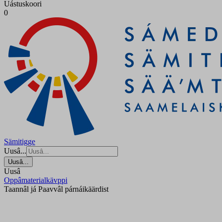
Uástuskoori
0
Sämitigge
Uusâ...
Uusâ...
Uusâ
Oppâmaterialkävppi
Taannâl já Paavvâl párnáikäärdist