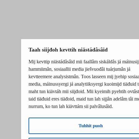
Taah siijđoh kevttih niästádâsâid
Mij kevttip niästádâsâid mii faallâm siskáldâs já máinusij
hammiimân, sosiaallii media jiešvuođâi tuárjumân já
kevtteemere analysistmân. Toos lasseen mij jyehip sosiaal
media, máinussyergi já analytiiksyergi kuoimijd tiäđuid t
maht tun kiävtáh mii siijđoid. Mii kyeimih pyehtih ovtâsti
taid tiäđuid eres tiäđoid, maid tun lah sijjân adelâm tâi m
nurrum, ko tun lah kiävttám sii palvâlusâid.
Tuhhit puoh