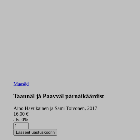
Maasâd
Taannâl já Paavvâl párnáikäärdist
Aino Havukainen ja Sami Toivonen, 2017
16,00
€
alv. 0%
Taannâl
já
Lasseet uástuskoorin
Paavvâl