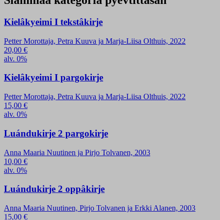
Siämmáá kategoria pyevtittâsah
Kielâkyeimi I tekstâkirje
Petter Morottaja, Petra Kuuva ja Marja-Liisa Olthuis, 2022
20,00
€
alv. 0%
Kielâkyeimi I pargokirje
Petter Morottaja, Petra Kuuva ja Marja-Liisa Olthuis, 2022
15,00
€
alv. 0%
Luándukirje 2 pargokirje
Anna Maaria Nuutinen ja Pirjo Tolvanen, 2003
10,00
€
alv. 0%
Luándukirje 2 oppâkirje
Anna Maaria Nuutinen, Pirjo Tolvanen ja Erkki Alanen, 2003
15,00
€