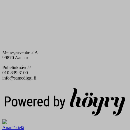
Menesjärventie 2 A
99870 Aanaar
Puhelinkuávdáš
010 839 3100
info@samediggi.fi
Digi- ja mainostoimisto Höyry Rovaniemi ja Oulu
Anarâškielâ