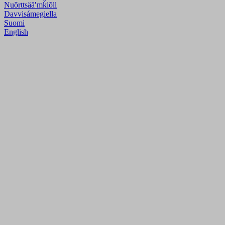
Nuõrttsääʹmǩiõll
Davvisámegiella
Suomi
English