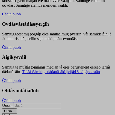
kooskâst jyehi niäljád ive olášuvvee vaaljâin. Sämitige čuákkim
oovdâst Sämitige alemus meridemvääldi.
Čääiti puoh
Ovdâsvástádâssyergih
Sämitiggeest mij porgâp oles sämiaalmug pyerrin, vâi sämikielâin já
-kulttuurist ličij eellimsaje meid puátteevuođâst.
Čääiti puoh
Äigikyevdil
Sämitigge muštâl toimâinis median já eres perusteijeid eereeb iärrás
tiäđáttâsâin.
Tiiláá Sämitige tiäđáttâsâid jieijâd šleđgâpoostân
.
Čääiti puoh
Ohtâvuotâtiäđuh
Čääiti puoh
Uusâ...
Uusâ...