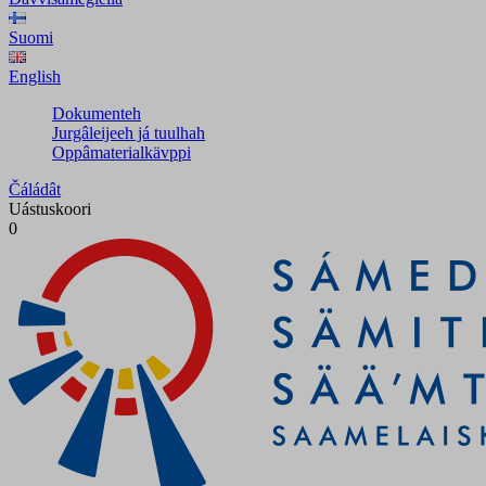
Suomi
English
Dokumenteh
Jurgâleijeeh já tuulhah
Oppâmaterialkävppi
Čáládât
Uástuskoori
0