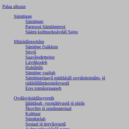
Palaa alkuun
Sämitigge
Sämitigge
Pargoost Sämitiggeest
Säämi kulttuurkuávdáš Sajos
Miärádâstoohâm
Sämitige čuákkim
Stivrâ
Saavâjođetteijee
Lävdikodeh
Haldâttâh
Sämitige vaaljah
Sämitiggelaavâ miäldásâš oovtâsttoimâm- já
ráđádâllâmkenigâsvuotâ
Eres toimâorgaaneh
Ovdâsvástádâssyergih
Iäláttâsah, vuoigâdvuotâ já piirâs
Škovlim já oppâmateriaal
Kulttuur
Sämikielah
Sosiaal já tiervâsvuotâ