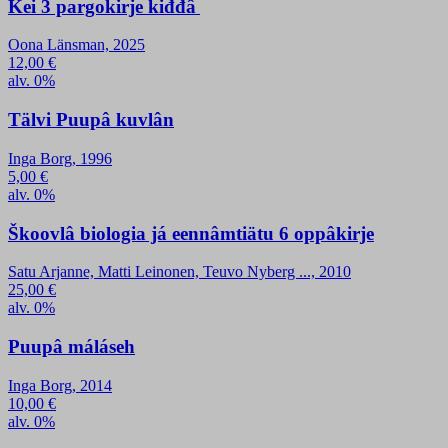
Kei 3 pargokirje kiđđâ
Oona Länsman, 2025
12,00
€
alv. 0%
Tälvi Puupâ kuvlân
Inga Borg, 1996
5,00
€
alv. 0%
Škoovlâ biologia já eennâmtiätu 6 oppâkirje
Satu Arjanne, Matti Leinonen, Teuvo Nyberg ..., 2010
25,00
€
alv. 0%
Puupâ máláseh
Inga Borg, 2014
10,00
€
alv. 0%