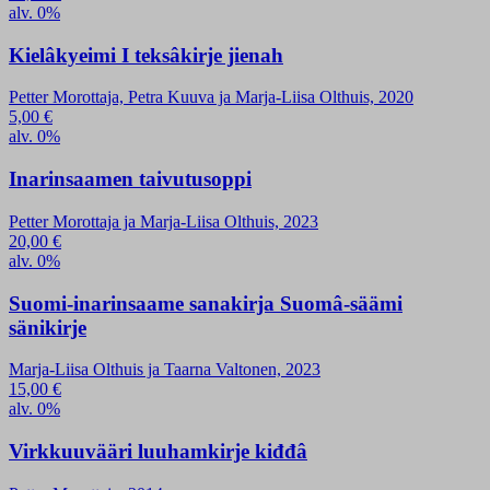
alv. 0%
Kielâkyeimi I teksâkirje jienah
Petter Morottaja, Petra Kuuva ja Marja-Liisa Olthuis, 2020
5,00
€
alv. 0%
Inarinsaamen taivutusoppi
Petter Morottaja ja Marja-Liisa Olthuis, 2023
20,00
€
alv. 0%
Suomi-inarinsaame sanakirja Suomâ-säämi
sänikirje
Marja-Liisa Olthuis ja Taarna Valtonen, 2023
15,00
€
alv. 0%
Virkkuuvääri luuhamkirje kiđđâ