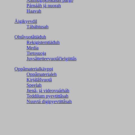
Aalmugijkoskâsâš pargo
Párnááh já nuorah
Haavah
Äigikyevdil
Tábáhtusah
Ohtâvuotâtiäđuh
Rekigistemtiäđuh
Media
Tietosuoja
Juvsâttetteevuotâčielgiittâs
Oppâmaterialkävppi
Oppâmaterialeh
Kirjálâšvuotâ
Speelah
Jienâ- já videovuárháh
Teddilum pyevtittâsah
Nuuvtá digipyevtittâsah