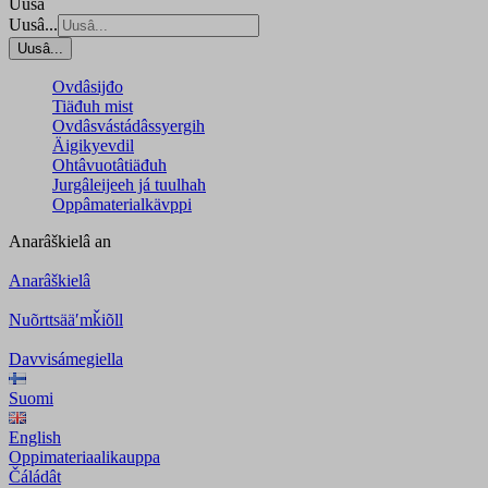
Uusâ
Uusâ...
Uusâ...
Ovdâsijđo
Tiäđuh mist
Ovdâsvástádâssyergih
Äigikyevdil
Ohtâvuotâtiäđuh
Jurgâleijeeh já tuulhah
Oppâmaterialkävppi
Anarâškielâ
an
Anarâškielâ
Nuõrttsääʹmǩiõll
Davvisámegiella
Suomi
English
Oppimateriaalikauppa
Čáládât