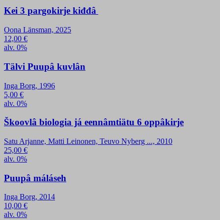
Kei 3 pargokirje kiđđâ
Oona Länsman, 2025
12,00
€
alv. 0%
Tälvi Puupâ kuvlân
Inga Borg, 1996
5,00
€
alv. 0%
Škoovlâ biologia já eennâmtiätu 6 oppâkirje
Satu Arjanne, Matti Leinonen, Teuvo Nyberg ..., 2010
25,00
€
alv. 0%
Puupâ máláseh
Inga Borg, 2014
10,00
€
alv. 0%