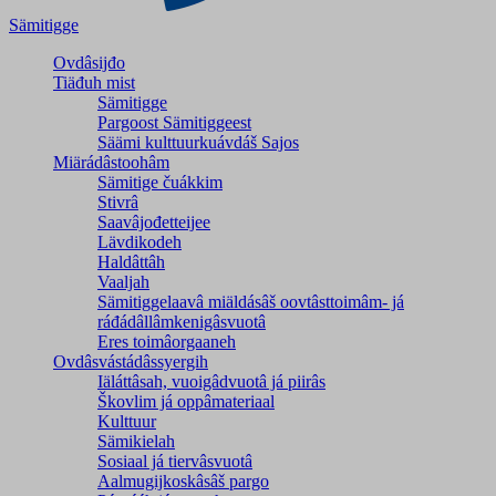
Sämitigge
Ovdâsijđo
Tiäđuh mist
Sämitigge
Pargoost Sämitiggeest
Säämi kulttuurkuávdáš Sajos
Miärádâstoohâm
Sämitige čuákkim
Stivrâ
Saavâjođetteijee
Lävdikodeh
Haldâttâh
Vaaljah
Sämitiggelaavâ miäldásâš oovtâsttoimâm- já
ráđádâllâmkenigâsvuotâ
Eres toimâorgaaneh
Ovdâsvástádâssyergih
Iäláttâsah, vuoigâdvuotâ já piirâs
Škovlim já oppâmateriaal
Kulttuur
Sämikielah
Sosiaal já tiervâsvuotâ
Aalmugijkoskâsâš pargo