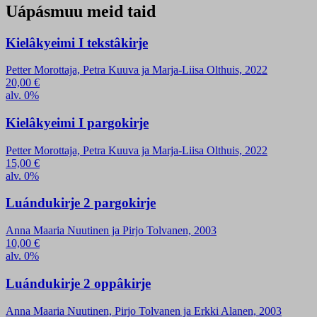
Uápásmuu meid taid
Kielâkyeimi I tekstâkirje
Petter Morottaja, Petra Kuuva ja Marja-Liisa Olthuis, 2022
20,00
€
alv. 0%
Kielâkyeimi I pargokirje
Petter Morottaja, Petra Kuuva ja Marja-Liisa Olthuis, 2022
15,00
€
alv. 0%
Luándukirje 2 pargokirje
Anna Maaria Nuutinen ja Pirjo Tolvanen, 2003
10,00
€
alv. 0%
Luándukirje 2 oppâkirje
Anna Maaria Nuutinen, Pirjo Tolvanen ja Erkki Alanen, 2003