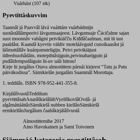
párnáikäärdist
Vuárhást (107 stk)
quantity
Pyevtittâskuvvim
Taannâl já Paavvâl lává vuáittám vuárbádmijn
suotâstâllâmpeeivi lávgumsaajeest. Lávgumsaje Čäcičalme sajan
suoi moonnâv vahâgist peivikiäčču Kiđđâčaalman, mii lii tast
paaldâst. Kaandâ kyevtis väldiv moteláávguid cunoikaasâst já
lášmuttâllâv kuárŋumsteligijn. Peivi peivikiäjust
iiđeedsuohâdáin, motepihtâsijguin,peivinaharijguin já
puđâldempudâiguin lii-uv uáli hitruu!
Kirje lii jurgâlus Otava almostittem párnái kirjeest “Tatu ja Patu
päiväkodissa”. Sämikielân jurgalâm Saammâl Morottaja.
1. teddilâs. ISBN 978-952-441-355-8.
Kirjálâšvuotâ
Teddilum
pyevtittâsah
Anarâškielâliih
Vyeliškovlâ
Ovdâ- já
algâmáttááttâs
Sämikielâ nubben kiellân
Sämikielâ
eenikiellân
Jurgâlum čaabâkirjálâšvuotâ
Almostittemihe 2017
Aino Havukainen ja Sami Toivonen