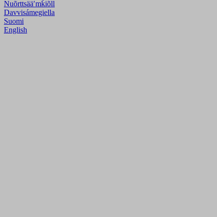
Nuõrttsääʹmǩiõll
Davvisámegiella
Suomi
English