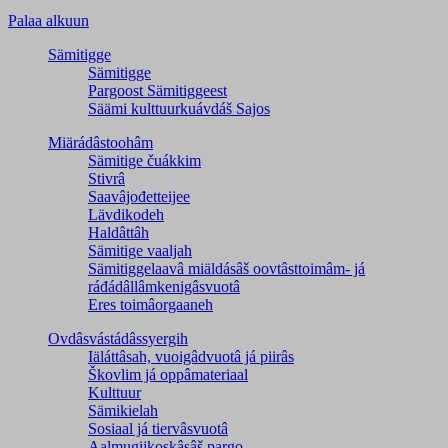
Palaa alkuun
Sämitigge
Sämitigge
Pargoost Sämitiggeest
Säämi kulttuurkuávdáš Sajos
Miärádâstoohâm
Sämitige čuákkim
Stivrâ
Saavâjođetteijee
Lävdikodeh
Haldâttâh
Sämitige vaaljah
Sämitiggelaavâ miäldásâš oovtâsttoimâm- já
ráđádâllâmkenigâsvuotâ
Eres toimâorgaaneh
Ovdâsvástádâssyergih
Iäláttâsah, vuoigâdvuotâ já piirâs
Škovlim já oppâmateriaal
Kulttuur
Sämikielah
Sosiaal já tiervâsvuotâ
Aalmugijkoskâsâš pargo