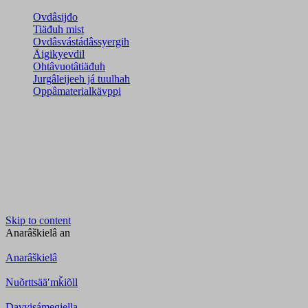
Ovdâsijđo
Tiäđuh mist
Ovdâsvástádâssyergih
Äigikyevdil
Ohtâvuotâtiäđuh
Jurgâleijeeh já tuulhah
Oppâmaterialkävppi
Skip to content
Anarâškielâ
an
Anarâškielâ
Nuõrttsääʹmǩiõll
Davvisámegiella