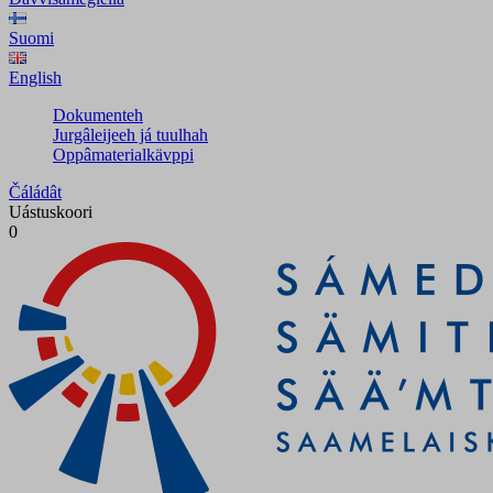
Suomi
English
Dokumenteh
Jurgâleijeeh já tuulhah
Oppâmaterialkävppi
Čáládât
Uástuskoori
0