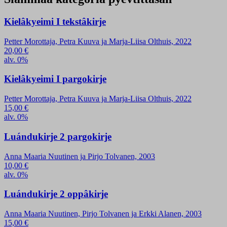
Kielâkyeimi I tekstâkirje
Petter Morottaja, Petra Kuuva ja Marja-Liisa Olthuis, 2022
20,00
€
alv. 0%
Kielâkyeimi I pargokirje
Petter Morottaja, Petra Kuuva ja Marja-Liisa Olthuis, 2022
15,00
€
alv. 0%
Luándukirje 2 pargokirje
Anna Maaria Nuutinen ja Pirjo Tolvanen, 2003
10,00
€
alv. 0%
Luándukirje 2 oppâkirje
Anna Maaria Nuutinen, Pirjo Tolvanen ja Erkki Alanen, 2003
15,00
€