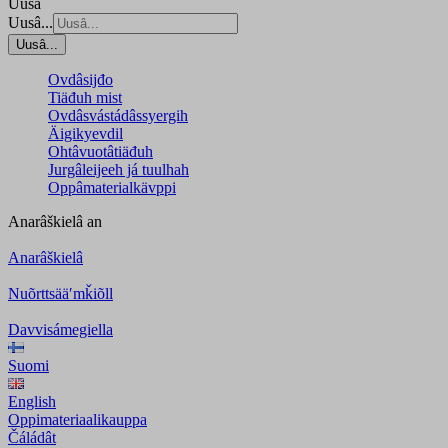
Uusâ
Uusâ...
Uusâ...
Ovdâsijđo
Tiäđuh mist
Ovdâsvástádâssyergih
Äigikyevdil
Ohtâvuotâtiäđuh
Jurgâleijeeh já tuulhah
Oppâmaterialkävppi
Anarâškielâ
an
Anarâškielâ
Nuõrttsääʹmǩiõll
Davvisámegiella
Suomi
English
Oppimateriaalikauppa
Čáládât