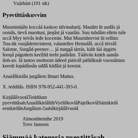
Vuárhást (101 stk)
Pyevtittâskuvvim
Muumistáálu koccáá kaskoo tälvinaharij. Maailm lii uuđâs já
oomâs, tievâ muottust, jieŋâst já vaarâin. Suu tubdâm ellein tuše
uccâ Myy teivâs leđe kocemin. Mut Muumileevist lii eellim:
Tuu-tik vuojâdemvisteest, valastellee Hemulâš, uccâ tiivráš
Salome, Surgâd-peenuv… já maŋgâ iärrás, kiäh láá äŋgiris
šooŋâ páguttem keežild teehi patârâm. Táálván kuleh aainâs
iloh-uv. Já tastoo mottoom iiđeed piäiváš päštiškuát vuossâmuu
keerdi lopádâssân uđđâ kiiđâst já keesist.
Anarâškielân jurgâlem Ilmari Mattus.
X. teddilâs. ISBN 978-952-441-393-0.
Kirjálâšvuotâ
Teddilum
pyevtittâsah
Anarâškielâliih
Vyeliškovlâ
Paješkovlâ
Sämikielâ
eenikiellân
Jurgâlum čaabâkirjálâšvuotâ
Almostittemihe 2019
Tove Jansson
Siämmáá kategoria pyevtittâsah