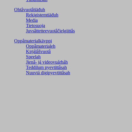
Ohtâvuotâtiäđuh
Rekigistemtiäđuh
Media
Tietosuoja
Juvsâttetteevuotâčielgiittâs
Oppâmaterialkävppi
Oppâmaterialeh
Kirjálâšvuotâ
Speelah
Jienâ- já videovuárháh
Teddilum pyevtittâsah
Nuuvtá digipyevtittâsah