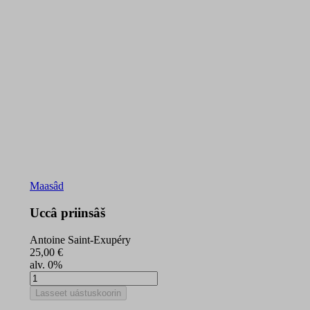
Maasâd
Uccâ priinsâš
Antoine Saint-Exupéry
25,00
€
alv. 0%
Uccâ
priinsâš
Lasseet uástuskoorin
quantity