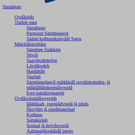
Sämitigge
Ovdâsijđo
Tiäđuh mist
Sämitigge
Pargoost Sämitiggeest
Säämi kulttuurkuávdáš Sajos
Miärádâstoohâm
Sämitige čuákkim
Stivrâ
Saavâjođetteijee
Lävdikodeh
Haldâttâh
Vaaljah
Sämitiggelaavâ miäldásâš oovtâsttoimâm- já
ráđádâllâmkenigâsvuotâ
Eres toimâorgaaneh
Ovdâsvástádâssyergih
Iäláttâsah, vuoigâdvuotâ já piirâs
Škovlim já oppâmateriaal
Kulttuur
Sämikielah
Sosiaal já tiervâsvuotâ
Aalmugijkoskâsâš pargo