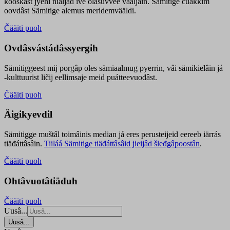
kooskâst jyehi niäljád ive olášuvvee vaaljâin. Sämitige čuákkim
oovdâst Sämitige alemus meridemvääldi.
Čääiti puoh
Ovdâsvástádâssyergih
Sämitiggeest mij porgâp oles sämiaalmug pyerrin, vâi sämikielâin já
-kulttuurist ličij eellimsaje meid puátteevuođâst.
Čääiti puoh
Äigikyevdil
Sämitigge muštâl toimâinis median já eres perusteijeid eereeb iärrás
tiäđáttâsâin.
Tiiláá Sämitige tiäđáttâsâid jieijâd šleđgâpoostân
.
Čääiti puoh
Ohtâvuotâtiäđuh
Čääiti puoh
Uusâ...
Uusâ...