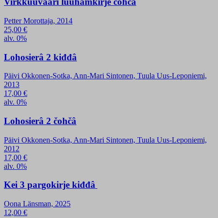
Virkkuuvääri luuhamkirje čohčâ
Petter Morottaja, 2014
25,00
€
alv. 0%
Lohosierâ 2 kiđđâ
Päivi Okkonen-Sotka, Ann-Mari Sintonen, Tuula Uus-Leponiemi,
2013
17,00
€
alv. 0%
Lohosierâ 2 čohčâ
Päivi Okkonen-Sotka, Ann-Mari Sintonen, Tuula Uus-Leponiemi,
2012
17,00
€
alv. 0%
Kei 3 pargokirje kiđđâ
Oona Länsman, 2025
12,00
€