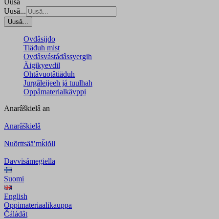
Uusâ
Uusâ...
Uusâ...
Ovdâsijđo
Tiäđuh mist
Ovdâsvástádâssyergih
Äigikyevdil
Ohtâvuotâtiäđuh
Jurgâleijeeh já tuulhah
Oppâmaterialkävppi
Anarâškielâ
an
Anarâškielâ
Nuõrttsääʹmǩiõll
Davvisámegiella
Suomi
English
Oppimateriaalikauppa
Čáládât