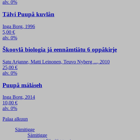
alv. 0%
Tälvi Puupâ kuvlân
Inga Borg, 1996
5,00
€
alv. 0%
Škoovlâ biologia já eennâmtiätu 6 oppâkirje
Satu Arjanne, Matti Leinonen, Teuvo Nyberg ..., 2010
25,00
€
alv. 0%
Puupâ máláseh
Inga Borg, 2014
10,00
€
alv. 0%
Palaa alkuun
Sämitigge
Sämitigge