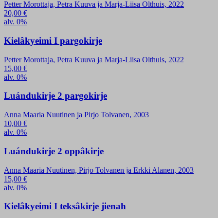
Petter Morottaja, Petra Kuuva ja Marja-Liisa Olthuis, 2022
20,00
€
alv. 0%
Kielâkyeimi I pargokirje
Petter Morottaja, Petra Kuuva ja Marja-Liisa Olthuis, 2022
15,00
€
alv. 0%
Luándukirje 2 pargokirje
Anna Maaria Nuutinen ja Pirjo Tolvanen, 2003
10,00
€
alv. 0%
Luándukirje 2 oppâkirje
Anna Maaria Nuutinen, Pirjo Tolvanen ja Erkki Alanen, 2003
15,00
€
alv. 0%
Kielâkyeimi I teksâkirje jienah