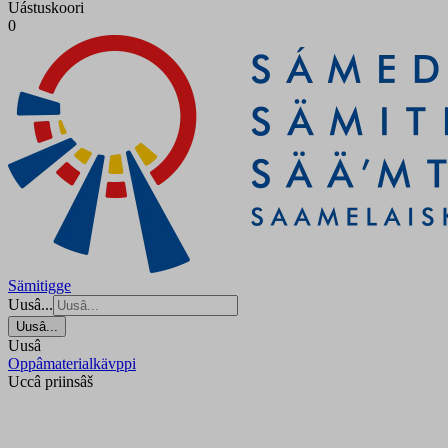
Uástuskoori
0
Sämitigge
Uusâ...
Uusâ...
Uusâ
Oppâmaterialkävppi
Uccâ priinsâš