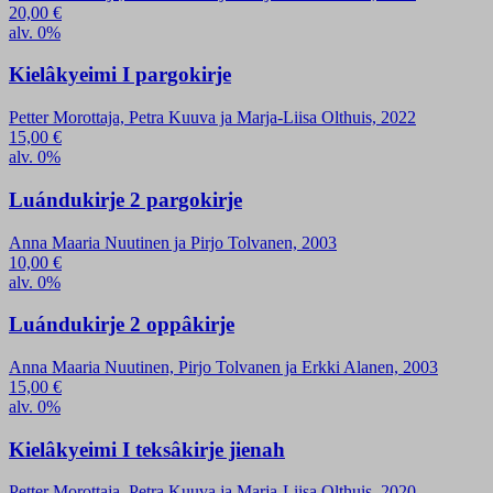
20,00
€
alv. 0%
Kielâkyeimi I pargokirje
Petter Morottaja, Petra Kuuva ja Marja-Liisa Olthuis, 2022
15,00
€
alv. 0%
Luándukirje 2 pargokirje
Anna Maaria Nuutinen ja Pirjo Tolvanen, 2003
10,00
€
alv. 0%
Luándukirje 2 oppâkirje
Anna Maaria Nuutinen, Pirjo Tolvanen ja Erkki Alanen, 2003
15,00
€
alv. 0%
Kielâkyeimi I teksâkirje jienah
Petter Morottaja, Petra Kuuva ja Marja-Liisa Olthuis, 2020