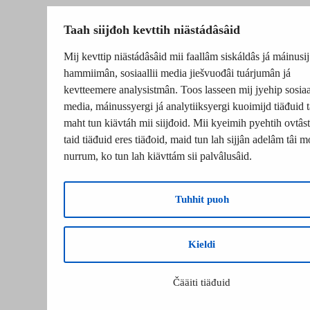
Taah siijđoh kevttih niästádâsâid
Mij kevttip niästádâsâid mii faallâm siskáldâs já máinusij
hammiimân, sosiaallii media jiešvuođâi tuárjumân já
kevtteemere analysistmân. Toos lasseen mij jyehip sosiaal
media, máinussyergi já analytiiksyergi kuoimijd tiäđuid t
maht tun kiävtáh mii siijđoid. Mii kyeimih pyehtih ovtâsti
taid tiäđuid eres tiäđoid, maid tun lah sijjân adelâm tâi m
nurrum, ko tun lah kiävttám sii palvâlusâid.
Tuhhit puoh
Kieldi
Čääiti tiäđuid