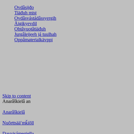
Ovdâsijđo
Tiäđuh mist
Ovdâsvástádâssyergih
Äigikyevdil
Ohtâvuotâtiäđuh
Jurgâleijeeh já tuulhah
Oppâmaterialkävppi
Skip to content
Anarâškielâ
an
Anarâškielâ
Nuõrttsääʹmǩiõll
Davvisámegiella