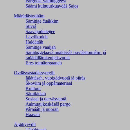
Pargoost Sämitiggeest
Säämi kulttuurkuávdáš Sajos
Miärádâstoohâm
Sämitige čuákkim
Stivrâ
Saavâjođetteijee
Lävdikodeh
Haldâttâh
Sämitige vaaljah
Sämitiggelaavâ miäldásâš oovtâsttoimâm- já
ráđádâllâmkenigâsvuotâ
Eres toimâorgaaneh
Ovdâsvástádâssyergih
Iäláttâsah, vuoigâdvuotâ já piirâs
Škovlim já oppâmateriaal
Kulttuur
Sämikielah
Sosiaal já tiervâsvuotâ
Aalmugijkoskâsâš pargo
Párnááh já nuorah
Haavah
Äigikyevdil
Tábáhtusah