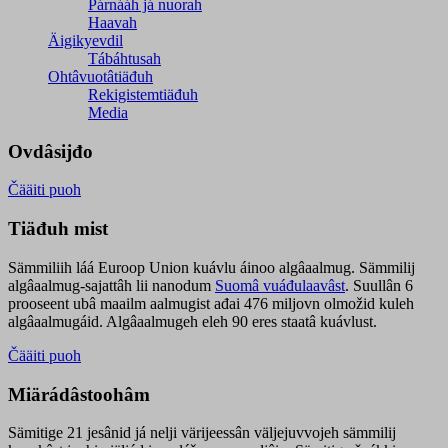
Párnááh já nuorah
Haavah
Äigikyevdil
Tábáhtusah
Ohtâvuotâtiäđuh
Rekigistemtiäđuh
Media
Ovdâsijđo
Čääiti puoh
Tiäđuh mist
Sämmiliih láá Euroop Union kuávlu áinoo algâaalmug. Sämmilij
algâaalmug-sajattâh lii nanodum
Suomâ vuáđulaavâst
. Suullân 6
prooseent ubâ maailm aalmugist ađai 476 miljovn olmožid kuleh
algâaalmugáid. Algâaalmugeh eleh 90 eres staatâ kuávlust.
Čääiti puoh
Miärádâstoohâm
Sämitige 21 jesânid já nelji värijeessân väljejuvvojeh sämmilij