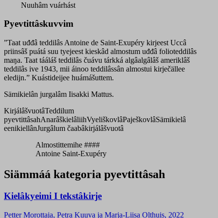
Nuuhâm vuárhást
Pyevtittâskuvvim
”Taat uđđâ teddilâs Antoine de Saint-Exupéry kirjeest Uccâ
priinsâš puátá suu tyejeest kieskâd almostum uđđâ folioteddilâs
maŋa. Taat tááláš teddilâs čuávu tárkká algâalgâlâš ameriklâš
teddilâs ive 1943, mii áinoo teddilâssân almostui kirječällee
eledijn.” Kuástideijee huámášuttem.
Sämikielân jurgalâm Iisakki Mattus.
Kirjálâšvuotâ
Teddilum
pyevtittâsah
Anarâškielâliih
Vyeliškovlâ
Paješkovlâ
Sämikielâ
eenikiellân
Jurgâlum čaabâkirjálâšvuotâ
Almostittemihe ####
Antoine Saint-Exupéry
Siämmáá kategoria pyevtittâsah
Kielâkyeimi I tekstâkirje
Petter Morottaja, Petra Kuuva ja Marja-Liisa Olthuis, 2022