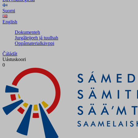
Suomi
English
Dokumenteh
Jurgâleijeeh já tuulhah
Oppâmaterialkävppi
Čáládât
Uástuskoori
0