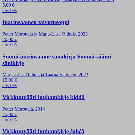
5,00
€
alv. 0%
Inarinsaamen taivutusoppi
Petter Morottaja ja Marja-Liisa Olthuis, 2023
20,00
€
alv. 0%
Suomi-inarinsaame sanakirja Suomâ-säämi
sänikirje
Marja-Liisa Olthuis ja Taarna Valtonen, 2023
15,00
€
alv. 0%
Virkkuuvääri luuhamkirje kiđđâ
Petter Morottaja, 2014
25,00
€
alv. 0%
Virkkuuvääri luuhamkirje čohčâ