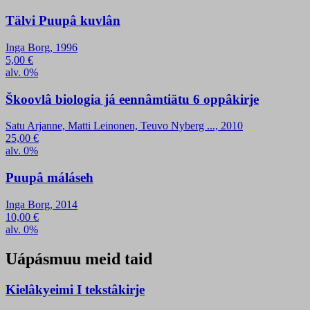
Tälvi Puupâ kuvlân
Inga Borg, 1996
5,00
€
alv. 0%
Škoovlâ biologia já eennâmtiätu 6 oppâkirje
Satu Arjanne, Matti Leinonen, Teuvo Nyberg ..., 2010
25,00
€
alv. 0%
Puupâ máláseh
Inga Borg, 2014
10,00
€
alv. 0%
Uápásmuu meid taid
Kielâkyeimi I tekstâkirje