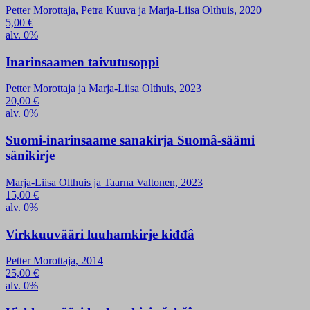
Petter Morottaja, Petra Kuuva ja Marja-Liisa Olthuis, 2020
5,00
€
alv. 0%
Inarinsaamen taivutusoppi
Petter Morottaja ja Marja-Liisa Olthuis, 2023
20,00
€
alv. 0%
Suomi-inarinsaame sanakirja Suomâ-säämi
sänikirje
Marja-Liisa Olthuis ja Taarna Valtonen, 2023
15,00
€
alv. 0%
Virkkuuvääri luuhamkirje kiđđâ
Petter Morottaja, 2014
25,00
€
alv. 0%