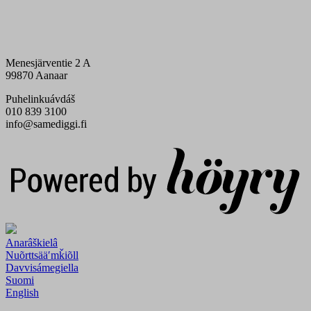
Menesjärventie 2 A
99870 Aanaar
Puhelinkuávdáš
010 839 3100
info@samediggi.fi
Digi- ja mainostoimisto Höyry Rovaniemi ja Oulu
Anarâškielâ
Nuõrttsääʹmǩiõll
Davvisámegiella
Suomi
English