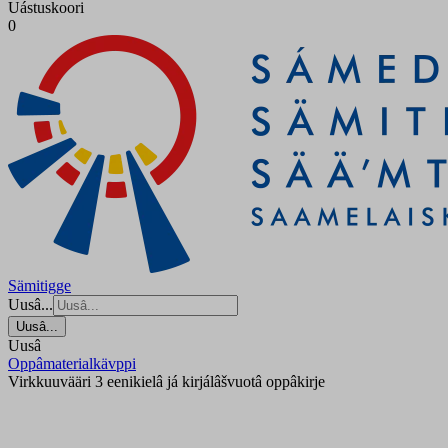
Uástuskoori
0
Sämitigge
Uusâ...
Uusâ...
Uusâ
Oppâmaterialkävppi
Virkkuuvääri 3 eenikielâ já kirjálâšvuotâ oppâkirje