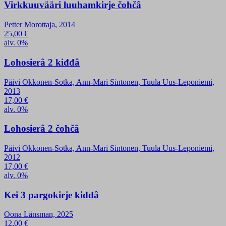
Virkkuuvääri luuhamkirje čohčâ
Petter Morottaja, 2014
25,00
€
alv. 0%
Lohosierâ 2 kiđđâ
Päivi Okkonen-Sotka, Ann-Mari Sintonen, Tuula Uus-Leponiemi,
2013
17,00
€
alv. 0%
Lohosierâ 2 čohčâ
Päivi Okkonen-Sotka, Ann-Mari Sintonen, Tuula Uus-Leponiemi,
2012
17,00
€
alv. 0%
Kei 3 pargokirje kiđđâ
Oona Länsman, 2025
12,00
€