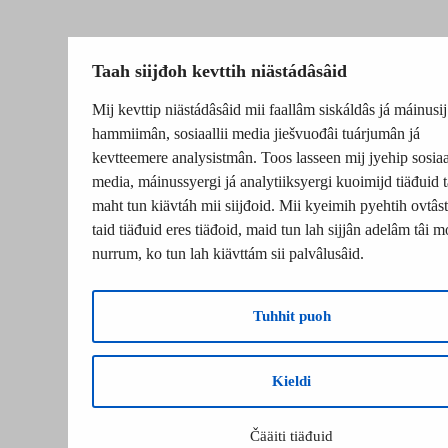
Taah siijđoh kevttih niästádâsâid
Mij kevttip niästádâsâid mii faallâm siskáldâs já máinusij
hammiimân, sosiaallii media jiešvuođâi tuárjumân já
kevtteemere analysistmân. Toos lasseen mij jyehip sosiaal
media, máinussyergi já analytiiksyergi kuoimijd tiäđuid t
maht tun kiävtáh mii siijđoid. Mii kyeimih pyehtih ovtâsti
taid tiäđuid eres tiäđoid, maid tun lah sijjân adelâm tâi m
nurrum, ko tun lah kiävttám sii palvâlusâid.
Tuhhit puoh
Kieldi
Čääiti tiäđuid