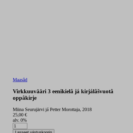
Maasâd
Virkkuuvääri 3 eenikielâ já kirjálâšvuotâ
oppâkirje
Miina Seurujärvi já Petter Morottaja, 2018
25,00
€
alv. 0%
Virkkuuvääri
3
Lasseet uástuskoorin