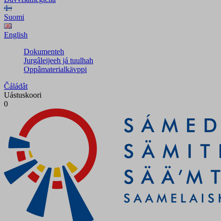
Suomi
English
Dokumenteh
Jurgâleijeeh já tuulhah
Oppâmaterialkävppi
Čáládât
Uástuskoori
0