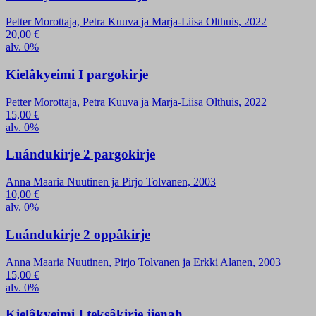
Petter Morottaja, Petra Kuuva ja Marja-Liisa Olthuis, 2022
20,00
€
alv. 0%
Kielâkyeimi I pargokirje
Petter Morottaja, Petra Kuuva ja Marja-Liisa Olthuis, 2022
15,00
€
alv. 0%
Luándukirje 2 pargokirje
Anna Maaria Nuutinen ja Pirjo Tolvanen, 2003
10,00
€
alv. 0%
Luándukirje 2 oppâkirje
Anna Maaria Nuutinen, Pirjo Tolvanen ja Erkki Alanen, 2003
15,00
€
alv. 0%
Kielâkyeimi I teksâkirje jienah