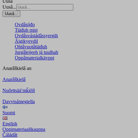
Uusâ
Uusâ...
Uusâ...
Ovdâsijđo
Tiäđuh mist
Ovdâsvástádâssyergih
Äigikyevdil
Ohtâvuotâtiäđuh
Jurgâleijeeh já tuulhah
Oppâmaterialkävppi
Anarâškielâ
an
Anarâškielâ
Nuõrttsääʹmǩiõll
Davvisámegiella
Suomi
English
Oppimateriaalikauppa
Čáládât