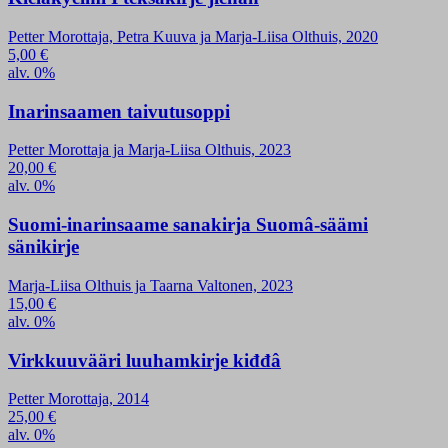
Petter Morottaja, Petra Kuuva ja Marja-Liisa Olthuis, 2020
5,00
€
alv. 0%
Inarinsaamen taivutusoppi
Petter Morottaja ja Marja-Liisa Olthuis, 2023
20,00
€
alv. 0%
Suomi-inarinsaame sanakirja Suomâ-säämi
sänikirje
Marja-Liisa Olthuis ja Taarna Valtonen, 2023
15,00
€
alv. 0%
Virkkuuvääri luuhamkirje kiđđâ
Petter Morottaja, 2014
25,00
€
alv. 0%