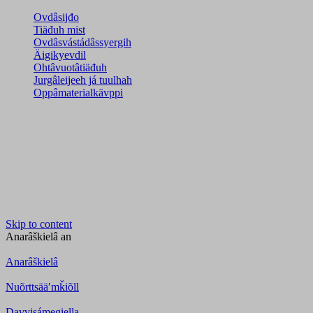
Ovdâsijđo
Tiäđuh mist
Ovdâsvástádâssyergih
Äigikyevdil
Ohtâvuotâtiäđuh
Jurgâleijeeh já tuulhah
Oppâmaterialkävppi
Skip to content
Anarâškielâ
an
Anarâškielâ
Nuõrttsääʹmǩiõll
Davvisámegiella