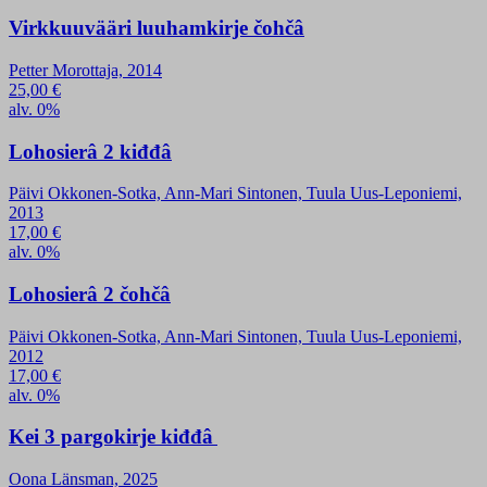
Virkkuuvääri luuhamkirje čohčâ
Petter Morottaja, 2014
25,00
€
alv. 0%
Lohosierâ 2 kiđđâ
Päivi Okkonen-Sotka, Ann-Mari Sintonen, Tuula Uus-Leponiemi,
2013
17,00
€
alv. 0%
Lohosierâ 2 čohčâ
Päivi Okkonen-Sotka, Ann-Mari Sintonen, Tuula Uus-Leponiemi,
2012
17,00
€
alv. 0%
Kei 3 pargokirje kiđđâ
Oona Länsman, 2025