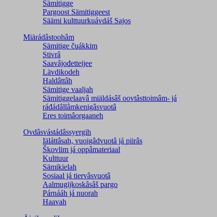
Sämitigge
Pargoost Sämitiggeest
Säämi kulttuurkuávdáš Sajos
Miärádâstoohâm
Sämitige čuákkim
Stivrâ
Saavâjođetteijee
Lävdikodeh
Haldâttâh
Sämitige vaaljah
Sämitiggelaavâ miäldásâš oovtâsttoimâm- já
ráđádâllâmkenigâsvuotâ
Eres toimâorgaaneh
Ovdâsvástádâssyergih
Iäláttâsah, vuoigâdvuotâ já piirâs
Škovlim já oppâmateriaal
Kulttuur
Sämikielah
Sosiaal já tiervâsvuotâ
Aalmugijkoskâsâš pargo
Párnááh já nuorah
Haavah