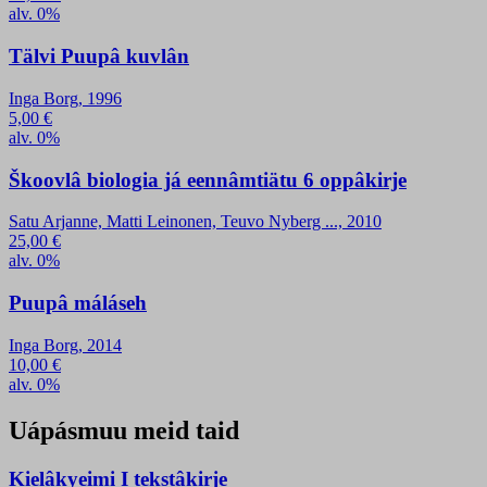
alv. 0%
Tälvi Puupâ kuvlân
Inga Borg, 1996
5,00
€
alv. 0%
Škoovlâ biologia já eennâmtiätu 6 oppâkirje
Satu Arjanne, Matti Leinonen, Teuvo Nyberg ..., 2010
25,00
€
alv. 0%
Puupâ máláseh
Inga Borg, 2014
10,00
€
alv. 0%
Uápásmuu meid taid
Kielâkyeimi I tekstâkirje