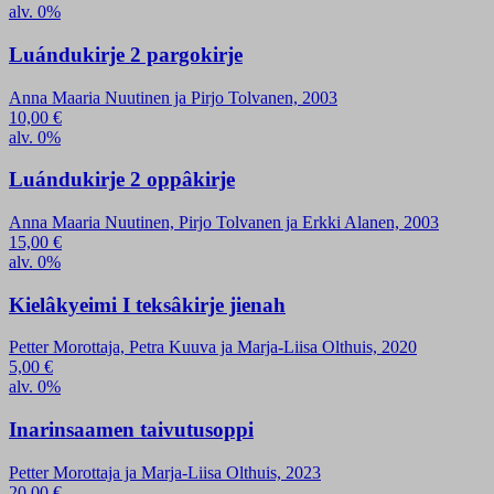
alv. 0%
Luándukirje 2 pargokirje
Anna Maaria Nuutinen ja Pirjo Tolvanen, 2003
10,00
€
alv. 0%
Luándukirje 2 oppâkirje
Anna Maaria Nuutinen, Pirjo Tolvanen ja Erkki Alanen, 2003
15,00
€
alv. 0%
Kielâkyeimi I teksâkirje jienah
Petter Morottaja, Petra Kuuva ja Marja-Liisa Olthuis, 2020
5,00
€
alv. 0%
Inarinsaamen taivutusoppi
Petter Morottaja ja Marja-Liisa Olthuis, 2023
20,00
€