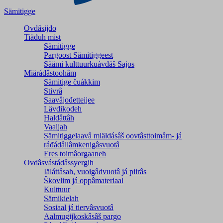
Sämitigge
Ovdâsijđo
Tiäđuh mist
Sämitigge
Pargoost Sämitiggeest
Säämi kulttuurkuávdáš Sajos
Miärádâstoohâm
Sämitige čuákkim
Stivrâ
Saavâjođetteijee
Lävdikodeh
Haldâttâh
Vaaljah
Sämitiggelaavâ miäldásâš oovtâsttoimâm- já
ráđádâllâmkenigâsvuotâ
Eres toimâorgaaneh
Ovdâsvástádâssyergih
Iäláttâsah, vuoigâdvuotâ já piirâs
Škovlim já oppâmateriaal
Kulttuur
Sämikielah
Sosiaal já tiervâsvuotâ
Aalmugijkoskâsâš pargo