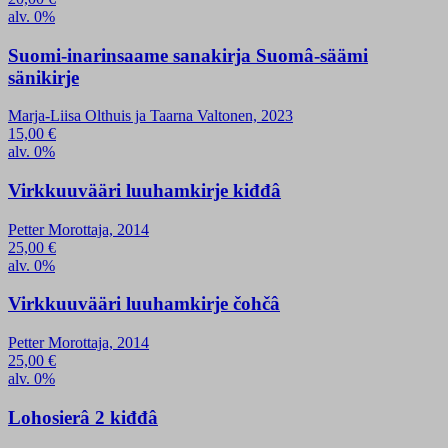
alv. 0%
Suomi-inarinsaame sanakirja Suomâ-säämi
sänikirje
Marja-Liisa Olthuis ja Taarna Valtonen, 2023
15,00
€
alv. 0%
Virkkuuvääri luuhamkirje kiđđâ
Petter Morottaja, 2014
25,00
€
alv. 0%
Virkkuuvääri luuhamkirje čohčâ
Petter Morottaja, 2014
25,00
€
alv. 0%
Lohosierâ 2 kiđđâ