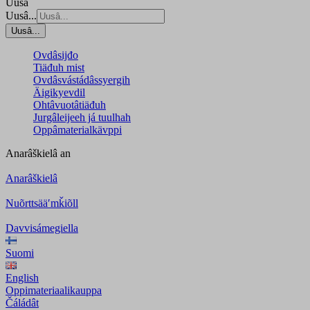
Uusâ
Uusâ...
Uusâ...
Ovdâsijđo
Tiäđuh mist
Ovdâsvástádâssyergih
Äigikyevdil
Ohtâvuotâtiäđuh
Jurgâleijeeh já tuulhah
Oppâmaterialkävppi
Anarâškielâ
an
Anarâškielâ
Nuõrttsääʹmǩiõll
Davvisámegiella
Suomi
English
Oppimateriaalikauppa
Čáládât