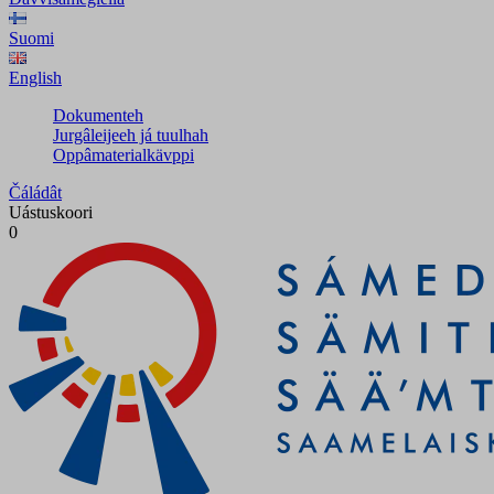
Suomi
English
Dokumenteh
Jurgâleijeeh já tuulhah
Oppâmaterialkävppi
Čáládât
Uástuskoori
0