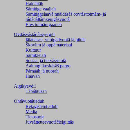
Haldâttâh
Sämitige vaaljah
Sämitiggelaavâ miäldásâš oovtâsttoimâm- já
ráđádâllâmkenigâsvuotâ
Eres toimâorgaaneh
Ovdâsvástádâssyergih
Iäláttâsah, vuoigâdvuotâ já piirâs
Škovlim já oppâmateriaal
Kulttuur
Sämikielah
Sosiaal já tiervâsvuotâ
Aalmugijkoskâsâš pargo
Párnááh já nuorah
Haavah
Äigikyevdil
Tábáhtusah
Ohtâvuotâtiäđuh
Rekigistemtiäđuh
Media
Tietosuoja
Juvsâttetteevuotâčielgiittâs