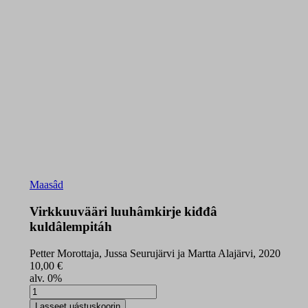
Maasâd
Virkkuuvääri luuhâmkirje kiđđâ
kuldâlempitáh
Petter Morottaja, Jussa Seurujärvi ja Martta Alajärvi, 2020
10,00
€
alv. 0%
Virkkuuvääri
luuhâmkirje
Lasseet uástuskoorin