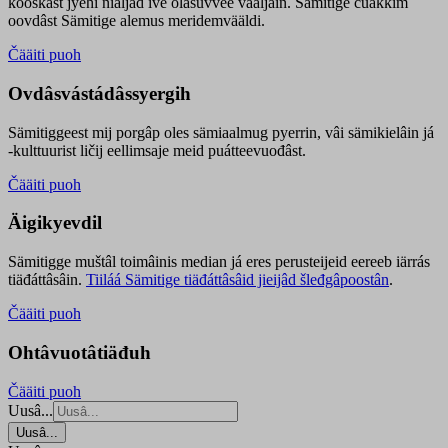
kooskâst jyehi niäljád ive olášuvvee vaaljâin. Sämitige čuákkim
oovdâst Sämitige alemus meridemvääldi.
Čääiti puoh
Ovdâsvástádâssyergih
Sämitiggeest mij porgâp oles sämiaalmug pyerrin, vâi sämikielâin já
-kulttuurist ličij eellimsaje meid puátteevuođâst.
Čääiti puoh
Äigikyevdil
Sämitigge muštâl toimâinis median já eres perusteijeid eereeb iärrás
tiäđáttâsâin.
Tiiláá Sämitige tiäđáttâsâid jieijâd šleđgâpoostân
.
Čääiti puoh
Ohtâvuotâtiäđuh
Čääiti puoh
Uusâ...
Uusâ...