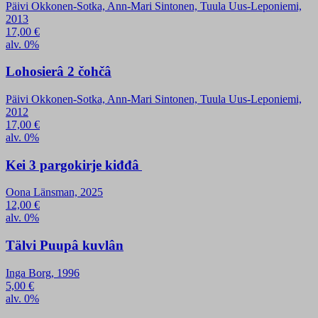
Päivi Okkonen-Sotka, Ann-Mari Sintonen, Tuula Uus-Leponiemi,
2013
17,00
€
alv. 0%
Lohosierâ 2 čohčâ
Päivi Okkonen-Sotka, Ann-Mari Sintonen, Tuula Uus-Leponiemi,
2012
17,00
€
alv. 0%
Kei 3 pargokirje kiđđâ
Oona Länsman, 2025
12,00
€
alv. 0%
Tälvi Puupâ kuvlân
Inga Borg, 1996
5,00
€
alv. 0%