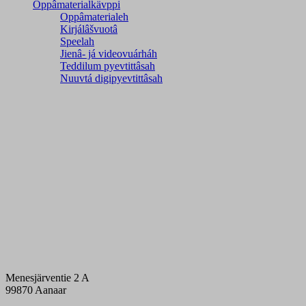
Oppâmaterialkävppi
Oppâmaterialeh
Kirjálâšvuotâ
Speelah
Jienâ- já videovuárháh
Teddilum pyevtittâsah
Nuuvtá digipyevtittâsah
Menesjärventie 2 A
99870 Aanaar