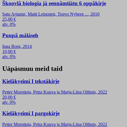
Škoovlâ biologia já eennâmtiätu 6 oppâkirje
Satu Arjanne, Matti Leinonen, Teuvo Nyberg ..., 2010
25,00
€
alv. 0%
Puupâ máláseh
Inga Borg, 2014
10,00
€
alv. 0%
Uápásmuu meid taid
Kielâkyeimi I tekstâkirje
Petter Morottaja, Petra Kuuva ja Marja-Liisa Olthuis, 2022
20,00
€
alv. 0%
Kielâkyeimi I pargokirje
Petter Morottaja, Petra Kuuva ja Marja-Liisa Olthuis, 2022