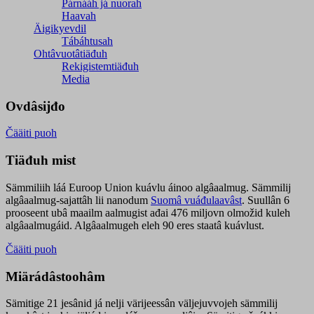
Párnááh já nuorah
Haavah
Äigikyevdil
Tábáhtusah
Ohtâvuotâtiäđuh
Rekigistemtiäđuh
Media
Ovdâsijđo
Čääiti puoh
Tiäđuh mist
Sämmiliih láá Euroop Union kuávlu áinoo algâaalmug. Sämmilij
algâaalmug-sajattâh lii nanodum
Suomâ vuáđulaavâst
. Suullân 6
prooseent ubâ maailm aalmugist ađai 476 miljovn olmožid kuleh
algâaalmugáid. Algâaalmugeh eleh 90 eres staatâ kuávlust.
Čääiti puoh
Miärádâstoohâm
Sämitige 21 jesânid já nelji värijeessân väljejuvvojeh sämmilij