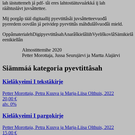
lah iästuttemeh já pdf- tâi eres lahtostiätuvuárkká ij lah
rááhtuslávt juvsâttettee.
Mij porgâp tääl digitaallij pyevtittâsâi juvsâttetteevuođâ
pyeredem oovdân já peividep pyevtittâs máhđulâšvuođâi mield.
Oppâmaterialeh
Digipyevtittâsah
Anarâškielâliih
Vyeliškovlâ
Sämikielâ
eenikiellân
Almostittemihe 2020
Petter Morottaja, Jussa Seurujärvi ja Martta Alajärvi
Siämmáá kategoria pyevtittâsah
Kielâkyeimi I tekstâkirje
Petter Morottaja, Petra Kuuva ja Marja-Liisa Olthuis, 2022
20,00
€
alv. 0%
Kielâkyeimi I pargokirje
Petter Morottaja, Petra Kuuva ja Marja-Liisa Olthuis, 2022
15,00
€