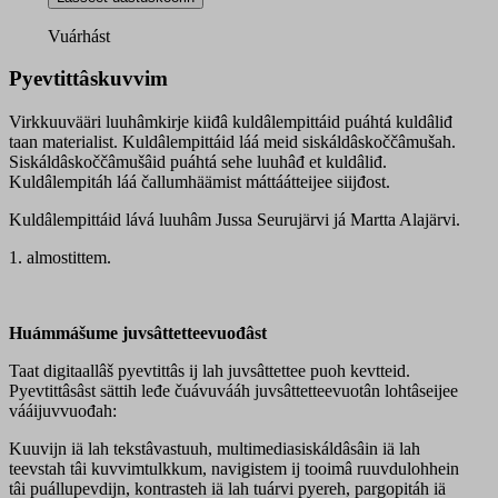
kiđđâ
kuldâlempitáh
Vuárhást
quantity
Pyevtittâskuvvim
Virkkuuvääri luuhâmkirje kiiđâ kuldâlempittáid puáhtá kuldâliđ
taan materialist. Kuldâlempittáid láá meid siskáldâskoččâmušah.
Siskáldâskoččâmušâid puáhtá sehe luuhâđ et kuldâliđ.
Kuldâlempitáh láá čallumhäämist máttáátteijee siijđost.
Kuldâlempittáid lává luuhâm Jussa Seurujärvi já Martta Alajärvi.
1.
almostittem.
Huámmášume juvsâttetteevuođâst
Taat digitaallâš pyevtittâs ij lah juvsâttettee puoh kevtteid.
Pyevtittâsâst sättih leđe čuávuvááh juvsâttetteevuotân lohtâseijee
vááijuvvuođah:
Kuuvijn iä lah tekstâvastuuh, multimediasiskáldâsâin iä lah
teevstah tâi kuvvimtulkkum, navigistem ij tooimâ ruuvdulohhein
tâi puállupevdijn, kontrasteh iä lah tuárvi pyereh, pargopitáh iä