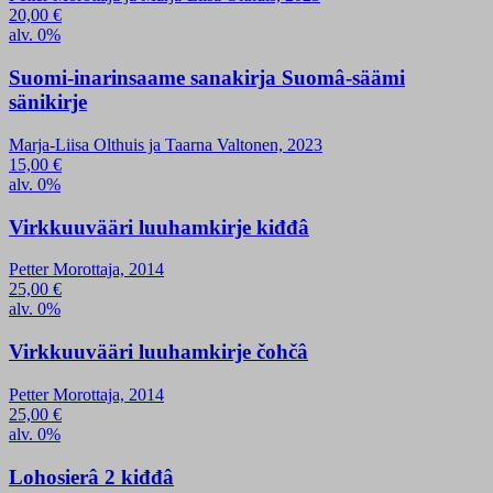
20,00
€
alv. 0%
Suomi-inarinsaame sanakirja Suomâ-säämi
sänikirje
Marja-Liisa Olthuis ja Taarna Valtonen, 2023
15,00
€
alv. 0%
Virkkuuvääri luuhamkirje kiđđâ
Petter Morottaja, 2014
25,00
€
alv. 0%
Virkkuuvääri luuhamkirje čohčâ
Petter Morottaja, 2014
25,00
€
alv. 0%
Lohosierâ 2 kiđđâ