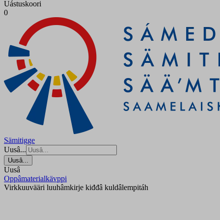
Uástuskoori
0
Sämitigge
Uusâ...
Uusâ...
Uusâ
Oppâmaterialkävppi
Virkkuuvääri luuhâmkirje kiđđâ kuldâlempitáh