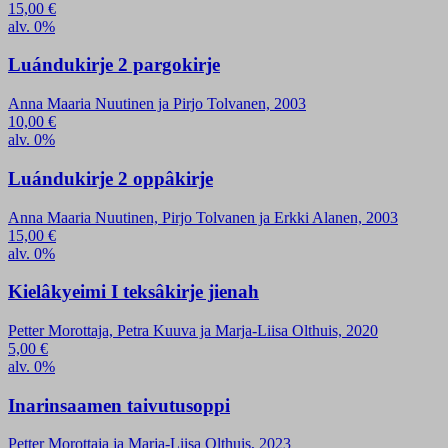
15,00
€
alv. 0%
Luándukirje 2 pargokirje
Anna Maaria Nuutinen ja Pirjo Tolvanen, 2003
10,00
€
alv. 0%
Luándukirje 2 oppâkirje
Anna Maaria Nuutinen, Pirjo Tolvanen ja Erkki Alanen, 2003
15,00
€
alv. 0%
Kielâkyeimi I teksâkirje jienah
Petter Morottaja, Petra Kuuva ja Marja-Liisa Olthuis, 2020
5,00
€
alv. 0%
Inarinsaamen taivutusoppi
Petter Morottaja ja Marja-Liisa Olthuis, 2023