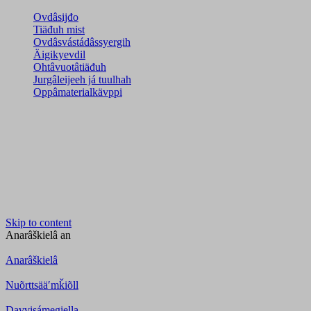
Ovdâsijđo
Tiäđuh mist
Ovdâsvástádâssyergih
Äigikyevdil
Ohtâvuotâtiäđuh
Jurgâleijeeh já tuulhah
Oppâmaterialkävppi
Skip to content
Anarâškielâ
an
Anarâškielâ
Nuõrttsääʹmǩiõll
Davvisámegiella