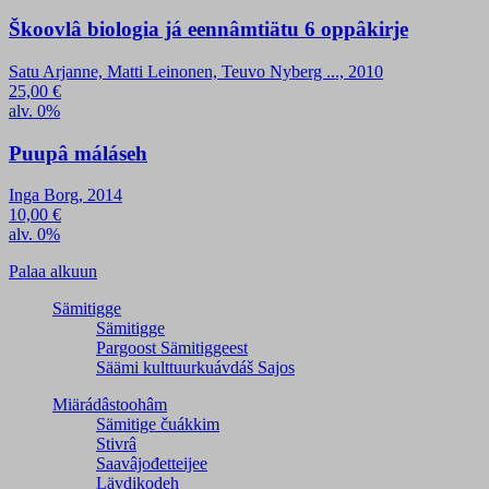
Škoovlâ biologia já eennâmtiätu 6 oppâkirje
Satu Arjanne, Matti Leinonen, Teuvo Nyberg ..., 2010
25,00
€
alv. 0%
Puupâ máláseh
Inga Borg, 2014
10,00
€
alv. 0%
Palaa alkuun
Sämitigge
Sämitigge
Pargoost Sämitiggeest
Säämi kulttuurkuávdáš Sajos
Miärádâstoohâm
Sämitige čuákkim
Stivrâ
Saavâjođetteijee
Lävdikodeh