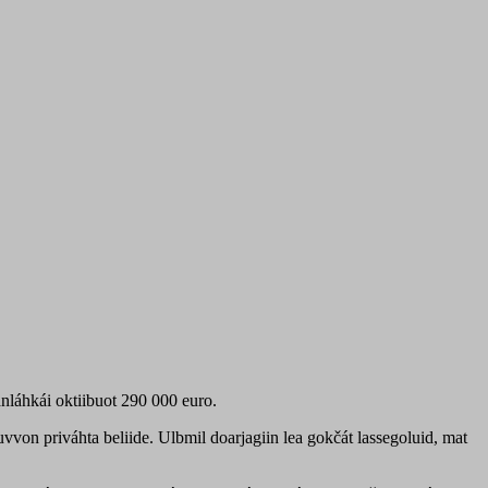
nláhkái oktiibuot 290 000 euro.
uvvon priváhta beliide. Ulbmil doarjagiin lea gokčát lassegoluid, mat