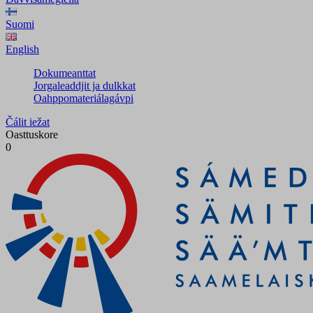
Suomi
English
Dokumeanttat
Jorgaleaddjit ja dulkkat
Oahppomateriálagávpi
Čálit iežat
Oasttuskore
0