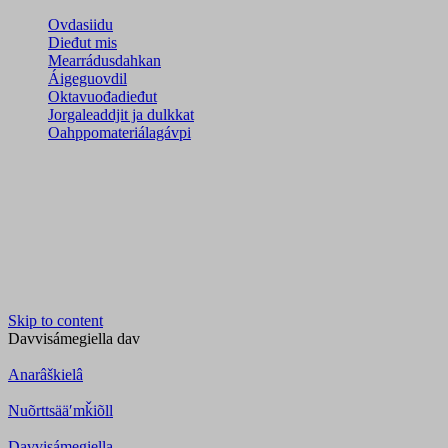
Ovdasiidu
Dieđut mis
Mearrádusdahkan
Áigeguovdil
Oktavuođadieđut
Jorgaleaddjit ja dulkkat
Oahppomateriálagávpi
Skip to content
Davvisámegiella
dav
Anarâškielâ
Nuõrttsääʹmǩiõll
Davvisámegiella