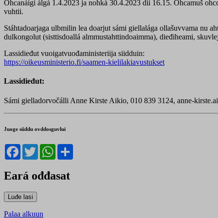
Ohcanáigi álgá 1.4.2023 ja nohká 30.4.2023 dii 16.15. Ohcamuš ohc
vuhtii.
Stáhtadoarjaga ulbmilin lea doarjut sámi giellalága ollašuvvama nu aht
dulkongolut (sisttisdoallá almmustahttindoaimma), dieđiheami, skuvlej
Lassidieđut vuoigatvuođaministeriija siidduin:
https://oikeusministerio.fi/saamen-kielilakiavustukset
Lassidieđut:
Sámi gielladorvočálli Anne Kirste Aikio, 010 839 3124, anne-kirste.ai
Juoge siiddu ovddosguvlui
Facebook
Twitter
WhatsApp
Share
Eará ođđasat
Palaa alkuun