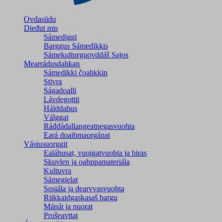
Ovdasiidu
Dieđut mis
Sámediggi
Barggus Sámedikkis
Sámekulturguovddáš Sajos
Mearrádusdahkan
Sámedikki čoahkkin
Stivra
Ságadoalli
Lávdegottit
Hálddahus
Válggat
Ráđđádallangeatnegas­vuohta
Eará doaibmaorgánat
Vástusuorggit
Ealáhusat, vuoigatvuohta ja biras
Skuvlen ja oahppamateriála
Kultuvra
Sámegielat
Sosiála ja dearvvasvuohta
Riikkaidgaskasaš bargu
Mánát ja nuorat
Prošeavttat