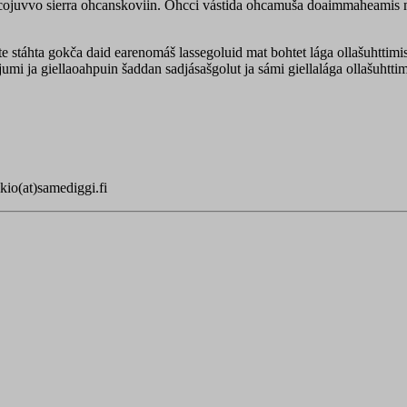
cojuvvo sierra ohcanskoviin. Ohcci vástida ohcamuša doaimmaheamis m
e stáhta gokča daid earenomáš lassegoluid mat bohtet lága ollašuhttimis.
umi ja giellaoahpuin šaddan sadjásašgolut ja sámi giellalága ollašuhtti
kio(at)samediggi.fi