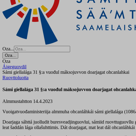
Oza...
Oza...
Oza
Áigeguovdil
Sámi giellalága 31 §:a vuođul máksojuvvon doarjagat ohcanlahkai
Ruovttoluotta
Sámi giellalága 31 §:a vuođul máksojuvvon doarjagat ohcanlahk
Almmustahtton 14.4.2023
Vuoigatvuođaministeriija almmuha ohcanláhkái sámi giellalága (1086/2
Doarjaga sáhttá juolludit buresveadjinguovlui, sámiid ruovttuguovllu g
leat šaddán lága ollašuhttimis. Dát doarjagat, mat leat dál ohcanláhk