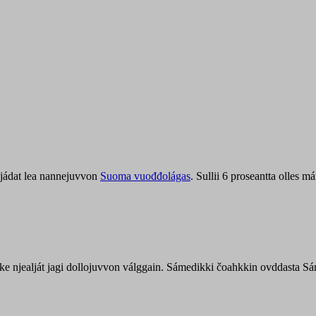
jádat lea nannejuvvon
Suoma vuođđolágas
. Sullii 6 proseantta olles
uohke njealját jagi dollojuvvon válggain. Sámedikki čoahkkin ovddasta 