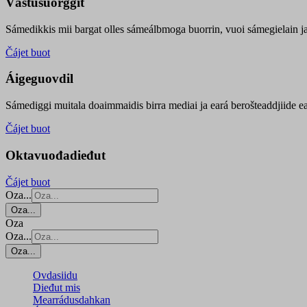
Vástusuorggit
Sámedikkis mii bargat olles sámeálbmoga buorrin, vuoi sámegielain ja 
Čájet buot
Áigeguovdil
Sámediggi muitala doaimmaidis birra mediai ja eará berošteaddjiide ea
Čájet buot
Oktavuođadieđut
Čájet buot
Oza...
Oza...
Oza
Oza...
Oza...
Ovdasiidu
Dieđut mis
Mearrádusdahkan