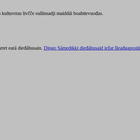
kultuvrras livčče eallinsadji maiddái boahttevuođas.
rret eará dieđáhusain.
Diŋgo Sámedikki dieđáhusaid iežat šleađgapostii