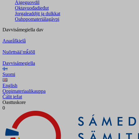
Áigeguovdil
Oktavuođadieđut
Jorgaleaddjit ja dulkkat
Oahppomateriálagávpi
Davvisámegiella
dav
Anarâškielâ
Nuõrttsääʹmǩiõll
Davvisámegiella
Suomi
English
Oppimateriaalikauppa
Čálit iežat
Oasttuskore
0