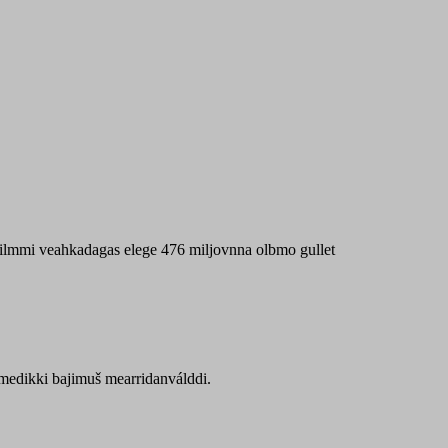
 máilmmi veahkadagas elege 476 miljovnna olbmo gullet
Sámedikki bajimuš mearridanválddi.