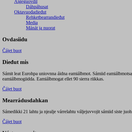
Áigeguovdil
Dáhpáhusat
Oktavuođadieđut
Rehketbearrandieđut
Media
Mánát ja nuorat
Ovdasiidu
Čájet buot
Dieđut mis
Sámit leat Eurohpa uniovnna áidna eamiálbmot. Sámiid eamiálbmotsa
eamiálbmogiidda. Eamiálbmogat ellet 90 sierra riikkas.
Čájet buot
Mearrádusdahkan
Sámedikki 21 lahtu ja njealje várrelahtu váljejuvvojit sámiid siste j
Čájet buot