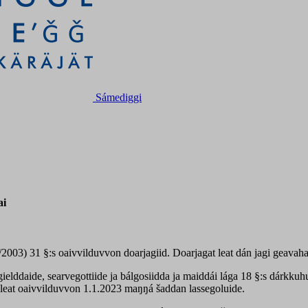
Sámediggi
ai
003) 31 §:s oaivvilduvvon doarjagiid. Doarjagat leat dán jagi geavaha
ielddaide, searvegottiide ja bálgosiidda ja maiddái lága 18 §:s dárkkuh
ái leat oaivvilduvvon 1.1.2023 maŋŋá šaddan lassegoluide.