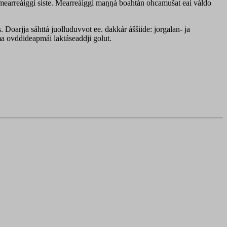
earreáiggi siste. Mearreáiggi maŋŋá boahtán ohcamušat eai váldo
 Doarjja sáhttá juolluduvvot ee. dakkár áššiide: jorgalan- ja
ma ovddideapmái laktáseaddji golut.