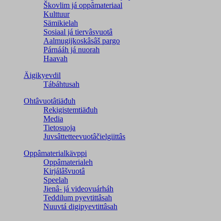
Škovlim já oppâmateriaal
Kulttuur
Sämikielah
Sosiaal já tiervâsvuotâ
Aalmugijkoskâsâš pargo
Párnááh já nuorah
Haavah
Äigikyevdil
Tábáhtusah
Ohtâvuotâtiäđuh
Rekigistemtiäđuh
Media
Tietosuoja
Juvsâttetteevuotâčielgiittâs
Oppâmaterialkävppi
Oppâmaterialeh
Kirjálâšvuotâ
Speelah
Jienâ- já videovuárháh
Teddilum pyevtittâsah
Nuuvtá digipyevtittâsah