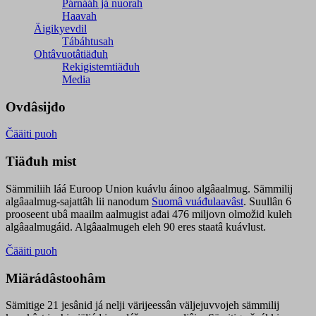
Párnááh já nuorah
Haavah
Äigikyevdil
Tábáhtusah
Ohtâvuotâtiäđuh
Rekigistemtiäđuh
Media
Ovdâsijđo
Čääiti puoh
Tiäđuh mist
Sämmiliih láá Euroop Union kuávlu áinoo algâaalmug. Sämmilij
algâaalmug-sajattâh lii nanodum
Suomâ vuáđulaavâst
. Suullân 6
prooseent ubâ maailm aalmugist ađai 476 miljovn olmožid kuleh
algâaalmugáid. Algâaalmugeh eleh 90 eres staatâ kuávlust.
Čääiti puoh
Miärádâstoohâm
Sämitige 21 jesânid já nelji värijeessân väljejuvvojeh sämmilij