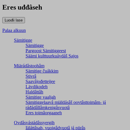
Eres uđđâseh
Palaa alkuun
Sämitigge
Sämitigge
Pargoost Sämitiggeest
Säämi kulttuurkuávdáš Sajos
Miärádâstoohâm
Sämitige čuákkim
Stivrâ
Saavâjođetteijee
Lävdikodeh
Haldâttâh
Sämitige vaaljah
Sämitiggelaavâ miäldásâš oovtâsttoimâm- já
ráđádâllâmkenigâsvuotâ
Eres toimâorgaaneh
Ovdâsvástádâssyergih
Iäláttâsah, vuoigâdvuotâ já piirâs