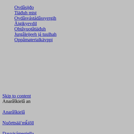
Ovdâsijđo
Tiäđuh mist
Ovdâsvástádâssyergih
Äigikyevdil
Ohtâvuotâtiäđuh
Jurgâleijeeh já tuulhah
Oppâmaterialkävppi
Skip to content
Anarâškielâ
an
Anarâškielâ
Nuõrttsääʹmǩiõll
Davvisámegiella