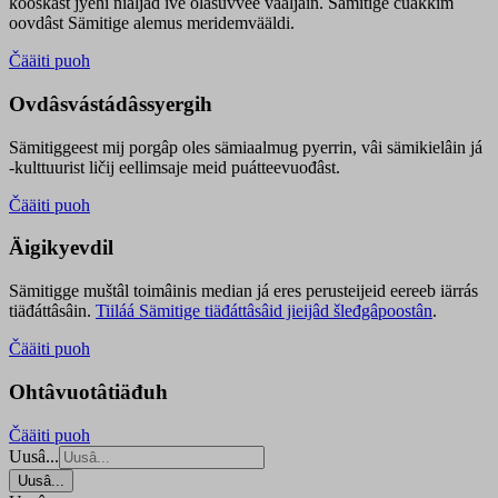
kooskâst jyehi niäljád ive olášuvvee vaaljâin. Sämitige čuákkim
oovdâst Sämitige alemus meridemvääldi.
Čääiti puoh
Ovdâsvástádâssyergih
Sämitiggeest mij porgâp oles sämiaalmug pyerrin, vâi sämikielâin já
-kulttuurist ličij eellimsaje meid puátteevuođâst.
Čääiti puoh
Äigikyevdil
Sämitigge muštâl toimâinis median já eres perusteijeid eereeb iärrás
tiäđáttâsâin.
Tiiláá Sämitige tiäđáttâsâid jieijâd šleđgâpoostân
.
Čääiti puoh
Ohtâvuotâtiäđuh
Čääiti puoh
Uusâ...
Uusâ...