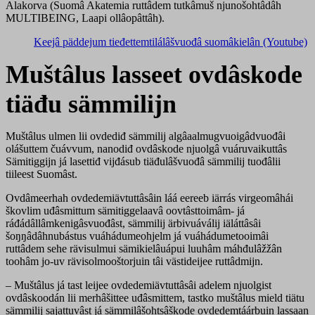
Alakorva (Suomâ Akatemia ruttâdem tutkâmuš njunošohtâdâh
MULTIBEING, Laapi ollâopâttâh).
Keejâ päddejum tieđettemtilálâšvuođâ suomâkielân (Youtube)
Muštâlus lasseet ovdâskode
tiäđu sämmilijn
Muštâlus ulmen lii ovdediđ sämmilij algâaalmugvuoigâdvuođâi
olášuttem čuávvum, nanodiđ ovdâskode njuolgâ vuáruvaikuttâs
Sämitiggijn já lasettiđ vijđásub tiäđulâšvuođâ sämmilij tuođâlii
tiileest Suomâst.
Ovdâmeerhah ovdedemiävtuttâsâin láá eereeb iärrás virgeomâhái
škovlim uđâsmittum sämitiggelaavâ oovtâsttoimâm- já
ráđádâllâmkenigâsvuođâst, sämmilij ärbivuáválij iäláttâsâi
šoŋŋâdâhnubástus vuáhádumeohjelm já vuáhádumetooimâi
ruttâdem sehe rävisulmui sämikielâuápui luuhâm máhđulâžžân
toohâm jo-uv rävisolmooštorjuin tâi västideijee ruttâdmijn.
– Muštâlus já tast leijee ovdedemiävtuttâsâi adelem njuolgist
ovdâskoodán lii merhâšittee uđâsmittem, tastko muštâlus mield tiätu
sämmilij sajattuvâst já sämmilâšohtsâškode ovdedemtáárbuin lassaan