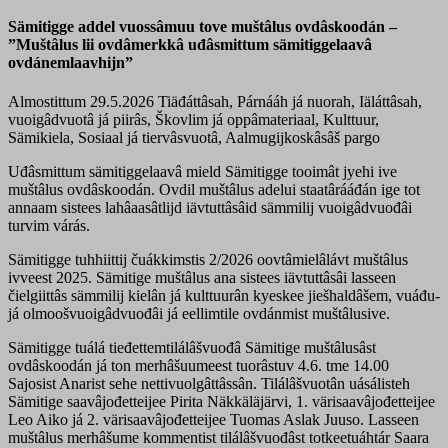
Sämitigge addel vuossâmuu tove muštâlus ovdâskoodán –
”Muštâlus lii ovdâmerkkâ uđâsmittum sämitiggelaavâ
ovdánemlaavhijn”
Almostittum 29.5.2026
Tiäđáttâsah, Párnááh já nuorah, Iäláttâsah,
vuoigâdvuotâ já piirâs, Škovlim já oppâmateriaal, Kulttuur,
Sämikiela, Sosiaal já tiervâsvuotâ, Aalmugijkoskâsâš pargo
Uđâsmittum sämitiggelaavâ mield Sämitigge tooimât jyehi ive
muštâlus ovdâskoodán. Ovdil muštâlus adelui staatârááđán ige tot
annaam sistees lahâaasâtlijd iävtuttâsâid sämmilij vuoigâdvuođâi
turvim várás.
Sämitigge tuhhiittij čuákkimstis 2/2026 oovtâmielâlávt muštâlus
ivveest 2025. Sämitige muštâlus ana sistees iävtuttâsâi lasseen
čielgiittâs sämmilij kielân já kulttuurân kyeskee jiešhaldâšem, vuáđu-
já olmoošvuoigâdvuođâi já eellimtile ovdánmist muštâlusive.
Sämitigge tuálá tieđettemtilálâšvuođâ Sämitige muštâlusâst
ovdâskoodán já ton merhâšuumeest tuorâstuv 4.6. tme 14.00
Sajosist Anarist sehe nettivuolgâttâssân. Tilálâšvuotân uásálisteh
Sämitige saavâjođetteijee Pirita Näkkäläjärvi, 1. värisaavâjođetteijee
Leo Aiko já 2. värisaavâjođetteijee Tuomas Aslak Juuso. Lasseen
muštâlus merhâšume kommentist tilálâšvuođâst totkeetuáhtár Saara