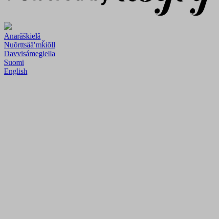
Anarâškielâ
Nuõrttsääʹmǩiõll
Davvisámegiella
Suomi
English