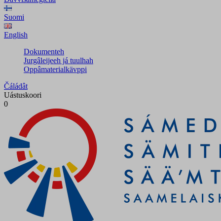
Suomi
English
Dokumenteh
Jurgâleijeeh já tuulhah
Oppâmaterialkävppi
Čáládât
Uástuskoori
0