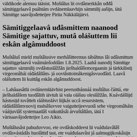
väldikode alemuu tääsist. Muštâlus lii ovdâmerkkân uđđâ
sämitiggelaavâ puáhtám ovdánemlaavhijn sämmilij aašijn, iätá
Sämitige saavâjođetteijee Pirita Näkkäläjärvi.
Sämitiggelaavâ uđâsmittem naanood
Sämitige sajattuv, mutâ olášuttem lii
eskân algâmuddoost
Muštâluš mield muštâlusive merhâšitteemus tábáhtus lâi uđâsmittum
sämitiggelaavâ vuáimánšoddâm 1.8.2025. Laahâ nanodij Sämitige
sajattuv sämmilij ovdâstuslâžžân jiešhaldâšemorgaanin já tärkkilistij
virgeomâhái ráđádâllâm- já oovtâsttoimâkenigâsvuođâid. Laavâ
olášuttem lii kuittâg eskân algâmuddoost.
– Lahâaasâtlii ovdánemläävhist peerusthánnáá muštâlus čáittá, ete
jiešhaldâšem tuođâliih iävtuh iä vala olášuu oleslâžžân. Kuávdášlijd
hástusijd tovâtteh rááhtuslávt liijkás uccâ resursistem,
ráđádâllâmvuovij mulsâšuvvee vaigutteijeevuotâ sehe virgeomâháin
vááijuvlâš systemaatlâš vaikuttâsâi árvuštâllâm, iätá I
värisaavâjođetteijee Leo Aikio.
Muštâlusâst pahuduvvoo, ete ovdâskoddeest lii vuáđulavâlâš
ovdâsvástádâs huolâttiđ tast, ete vuáđulaavâst já aalmugijkoskâsijn