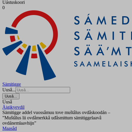
Uástuskoori
0
Sämitigge
Uusâ...
Uusâ...
Uusâ
Äigikyevdil
Sämitigge addel vuossâmuu tove muštâlus ovdâskoodán –
”Muštâlus lii ovdâmerkkâ uđâsmittum sämitiggelaavâ
ovdánemlaavhijn”
Maasâd