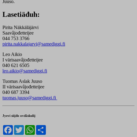
Juuso.
Lasetiäđuh:
Pirita Näkkäläjärvi
Saavâjođetteijee
044 753 3766
pirita.nakkalajarvi@samediggi.fi
Leo Aikio
I värisaavâjođetteijee
040 621 6505
leo.aikio@samediggi.fi
Tuomas Aslak Juuso
II värisaavâjođetteijee
040 687 3394
tuomas.juuso@samediggi.fi
Jyevi siijđo ovdâskulij
Facebook
Twitter
WhatsApp
Share