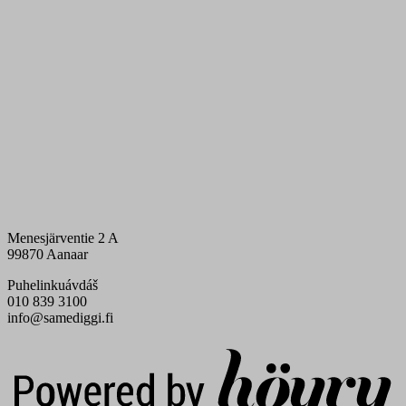
Menesjärventie 2 A
99870 Aanaar
Puhelinkuávdáš
010 839 3100
info@samediggi.fi
Digi- ja mainostoimisto Höyry Rovaniemi ja Oulu