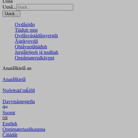
Uusâ
Uusâ...
Uusâ...
Ovdâsijđo
Tiäđuh mist
Ovdâsvástádâssyergih
Äigikyevdil
Ohtâvuotâtiäđuh
Jurgâleijeeh já tuulhah
Oppâmaterialkävppi
Anarâškielâ
an
Anarâškielâ
Nuõrttsääʹmǩiõll
Davvisámegiella
Suomi
English
Oppimateriaalikauppa
Čáládât