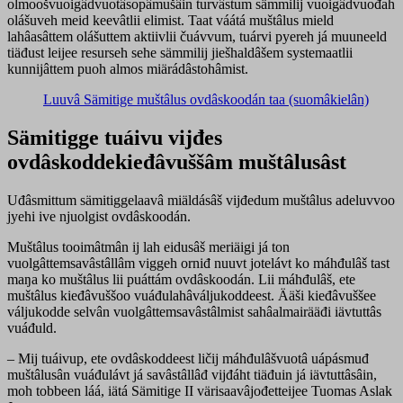
olmoošvuoigâdvuotâsopâmušâin turvâstum sämmilij vuoigâdvuođah
olášuveh meid keevâtlii elimist. Taat váátá muštâlus mield
lahâasâttem olášuttem aktiivlii čuávvum, tuárvi pyereh já muuneeld
tiäđust leijee resurseh sehe sämmilij jiešhaldâšem systemaatlii
kunnijâttem puoh almos miärádâstohâmist.
Luuvâ Sämitige muštâlus ovdâskoodán taa (suomâkielân)
Sämitigge tuáivu vijđes
ovdâskoddekieđâvuššâm muštâlusâst
Uđâsmittum sämitiggelaavâ miäldásâš vijđedum muštâlus adeluvvoo
jyehi ive njuolgist ovdâskoodán.
Muštâlus tooimâtmân ij lah eidusâš meriäigi já ton
vuolgâttemsavâstâllâm viggeh orniđ nuuvt jotelávt ko máhđulâš tast
maŋa ko muštâlus lii puáttám ovdâskoodán. Lii máhđulâš, ete
muštâlus kieđâvuššoo vuáđulahâváljukoddeest. Ääši kieđâvuššee
váljukodde selvân vuolgâttemsavâstâlmist sahâalmairääđi iävtuttâs
vuáđuld.
– Mij tuáivup, ete ovdâskoddeest ličij máhđulâšvuotâ uápásmuđ
muštâlusân vuáđulávt já savâstâllâđ vijđáht tiäđuin já iävtuttâsâin,
moh tobbeen láá, iätá Sämitige II värisaavâjođetteijee Tuomas Aslak