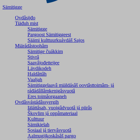
Sämitigge
Ovdâsijđo
Tiäđuh mist
Sämitigge
Pargoost Sämitiggeest
Säämi kulttuurkuávdáš Sajos
Miärádâstoohâm
Sämitige čuákkim
Stivrâ
Saavâjođetteijee
Lävdikodeh
Haldâttâh
Vaaljah
Sämitiggelaavâ miäldásâš oovtâsttoimâm- já
ráđádâllâmkenigâsvuotâ
Eres toimâorgaaneh
Ovdâsvástádâssyergih
Iäláttâsah, vuoigâdvuotâ já piirâs
Škovlim já oppâmateriaal
Kulttuur
Sämikielah
Sosiaal já tiervâsvuotâ
Aalmugijkoskâsâš pargo