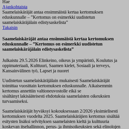
Hae
Ajankohtaista
Saamelaiskäräjät antaa ensimmäistä kertaa kertomuksen
eduskunnalle – ”Kertomus on esimerkki uudistetun
saamelaiskäräjälain edistysaskelista”
Takaisin
Saamelaiskäräjät antaa ensimmäistä kertaa kertomuksen
eduskunnalle – ”Kertomus on esimerkki uudistetun
saamelaiskäräjälain edistysaskelista”
Julkaistu 29.5.2026
Elinkeino, oikeus ja ympäristö, Koulutus ja
oppimateriaali, Kulttuuri, Saamen kielet, Sosiaali ja terveys,
Kansainvälinen työ, Lapset ja nuoret
Uudistetun s
aamelaiskäräjälain mukaisesti
Saamelaiskäräjät
toimittaa
vuosittain
kertomu
ksen
eduskunnalle
. Aikaisemmin
kertomus annettiin
valtioneuvostolle
eikä se
sisältänyt
lakisääteisesti
ehdotuksia saamelaisten oikeuksi
en
turvaamiseksi.
Saamelaiskäräjät hyväksyi kokouksessaan 2/2026 yksimielisesti
kertomuksen vuodelta 2025. Saamelaiskäräjien kertomus sisältää
esitysten lisäksi selvityksen saamelaisten kieltä ja kulttuuria
koskevan itsehallinnon, perus- ja ihmisoikeuksien sekä elinolojen