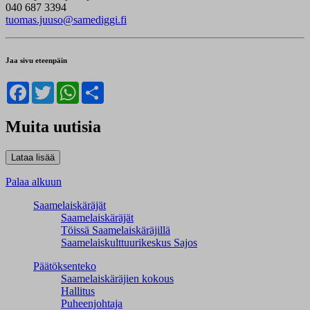
040 687 3394
tuomas.juuso@samediggi.fi
Jaa sivu eteenpäin
Facebook
Twitter
WhatsApp
Share
Muita uutisia
Palaa alkuun
Saamelaiskäräjät
Saamelaiskäräjät
Töissä Saamelaiskäräjillä
Saamelaiskulttuuri­keskus Sajos
Päätöksenteko
Saamelaiskäräjien kokous
Hallitus
Puheenjohtaja