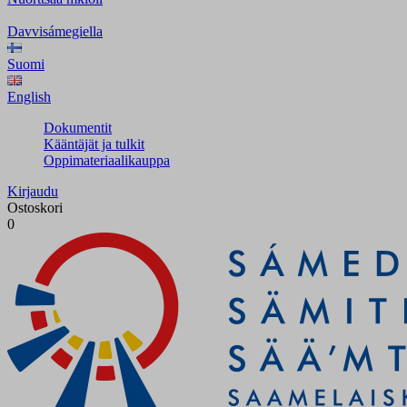
Davvisámegiella
Suomi
English
Dokumentit
Kääntäjät ja tulkit
Oppimateriaalikauppa
Kirjaudu
Ostoskori
0