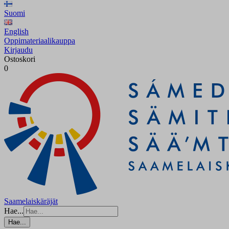
Suomi
English
Oppimateriaalikauppa
Kirjaudu
Ostoskori
0
Saamelaiskäräjät
Hae...
Hae...