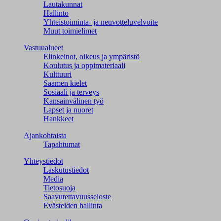
Lautakunnat
Hallinto
Yhteistoiminta- ja neuvotteluvelvoite
Muut toimielimet
Vastuualueet
Elinkeinot, oikeus ja ympäristö
Koulutus ja oppimateriaali
Kulttuuri
Saamen kielet
Sosiaali ja terveys
Kansainvälinen työ
Lapset ja nuoret
Hankkeet
Ajankohtaista
Tapahtumat
Yhteystiedot
Laskutustiedot
Media
Tietosuoja
Saavutettavuusseloste
Evästeiden hallinta