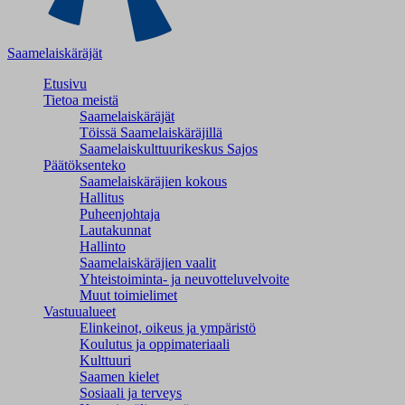
Saamelaiskäräjät
Etusivu
Tietoa meistä
Saamelaiskäräjät
Töissä Saamelaiskäräjillä
Saamelaiskulttuuri­keskus Sajos
Päätöksenteko
Saamelaiskäräjien kokous
Hallitus
Puheenjohtaja
Lautakunnat
Hallinto
Saamelaiskäräjien vaalit
Yhteistoiminta- ja neuvotteluvelvoite
Muut toimielimet
Vastuualueet
Elinkeinot, oikeus ja ympäristö
Koulutus ja oppimateriaali
Kulttuuri
Saamen kielet
Sosiaali ja terveys