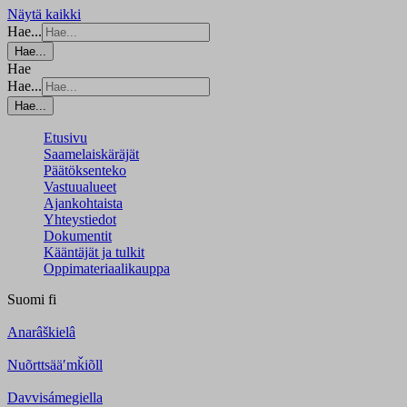
Näytä kaikki
Hae...
Hae...
Hae
Hae...
Hae...
Etusivu
Saamelaiskäräjät
Päätöksenteko
Vastuualueet
Ajankohtaista
Yhteystiedot
Dokumentit
Kääntäjät ja tulkit
Oppimateriaalikauppa
Suomi
fi
Anarâškielâ
Nuõrttsääʹmǩiõll
Davvisámegiella