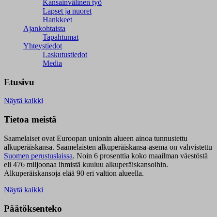
Kansainvälinen työ
Lapset ja nuoret
Hankkeet
Ajankohtaista
Tapahtumat
Yhteystiedot
Laskutustiedot
Media
Etusivu
Näytä kaikki
Tietoa meistä
Saamelaiset ovat Euroopan unionin alueen ainoa tunnustettu
alkuperäiskansa. Saamelaisten alkuperäiskansa-asema on vahvistettu
Suomen perustuslaissa
.
Noin 6 prosenttia koko maailman väestöstä
eli 476 miljoonaa ihmistä kuuluu alkuperäiskansoihin.
Alkuperäiskansoja elää 90 eri valtion alueella.
Näytä kaikki
Päätöksenteko