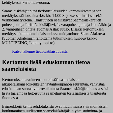
kehityksestä kertomusvuonna.
Saamelaiskäräjät pitää tiedotustilaisuuden kertomuksesta ja sen
merkityksestä torstaina 4.6. klo 14.00 Sajoksessa, Inarissa sekä
verkkolähetyksenä. Tilaisuuteen osallistuvat Saamelaiskäräjien
puheenjohtaja Pirita Näkkäläjärvi, 1. varapuheenjohtaja Leo Aikio ja
2. varapuheenjohtaja Tuomas Aslak Juuso. Lisäksi kertomuksen
merkitystä kommentoi tilaisuudessa tutkijatohtori Saara Alakorva
(Suomen Akatemian rahoittama tutkimuksen huippuyksikkö
MULTIBEING, Lapin yliopisto).
Katso tallenne tiedotustilaisuudesta
Kertomus lisää eduskunnan tietoa
saamelaisista
Kertomuksen tavoitteena on edistää saamelaisten
alkuperäiskansaoikeuksien täytäntöönpanon seurantaa, vahvistaa
eduskunnan suoraa vuorovaikutusta Saamelaiskäräjien kanssa sekä
lisätä laajempaa tietoisuutta saamelaisten tosiasiallisesta tilanteesta
Suomessa.
Esimerkkejä kehitysehdotuksista ovat muun muassa viranomaisten
kouluttaminen uudistetun saamelaiskäräjälain yhteistoiminta- ja