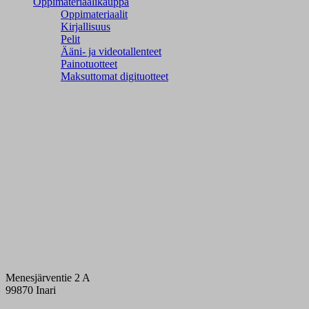
Oppimateriaalikauppa
Oppimateriaalit
Kirjallisuus
Pelit
Ääni- ja videotallenteet
Painotuotteet
Maksuttomat digituotteet
Menesjärventie 2 A
99870 Inari