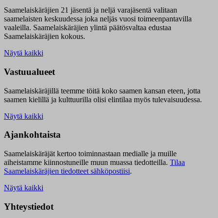
Saamelaiskäräjien 21 jäsentä ja neljä varajäsentä valitaan
saamelaisten keskuudessa joka neljäs vuosi toimeenpantavilla
vaaleilla. Saamelaiskäräjien ylintä päätösvaltaa edustaa
Saamelaiskäräjien kokous.
Näytä kaikki
Vastuualueet
Saamelaiskäräjillä t
eemme töitä koko saamen kansan eteen, jotta
saamen kielillä ja kulttuurilla olisi elintilaa myös tulevaisuudessa.
Näytä kaikki
Ajankohtaista
Saamelaiskäräjät kertoo toiminnastaan medialle ja muille
aiheistamme kiinnostuneille muun muassa tiedotteilla.
Tilaa
Saamelaiskäräjien tiedotteet sähköpostiisi
.
Näytä kaikki
Yhteystiedot