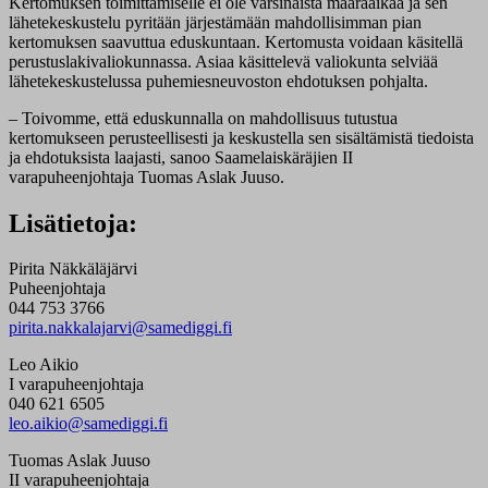
Kertomuksen toimittamiselle ei ole varsinaista määräaikaa ja sen
lähetekeskustelu pyritään järjestämään mahdollisimman pian
kertomuksen saavuttua eduskuntaan. Kertomusta voidaan käsitellä
perustuslakivaliokunnassa. Asiaa käsittelevä valiokunta selviää
lähetekeskustelussa puhemiesneuvoston ehdotuksen pohjalta.
– Toivomme, että eduskunnalla on mahdollisuus tutustua
kertomukseen perusteellisesti ja keskustella sen sisältämistä tiedoista
ja ehdotuksista laajasti, sanoo Saamelaiskäräjien II
varapuheenjohtaja Tuomas Aslak Juuso.
Lisätietoja:
Pirita Näkkäläjärvi
Puheenjohtaja
044 753 3766
pirita.nakkalajarvi@samediggi.fi
Leo Aikio
I varapuheenjohtaja
040 621 6505
leo.aikio@samediggi.fi
Tuomas Aslak Juuso
II varapuheenjohtaja