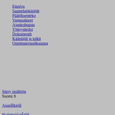
Etusivu
Saamelaiskäräjät
Päätöksenteko
Vastuualueet
Ajankohtaista
Yhteystiedot
Dokumentit
Kääntäjät ja tulkit
Oppimateriaalikauppa
Siirry sisältöön
Suomi
fi
Anarâškielâ
Nuõrttsääʹmǩiõll