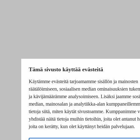
Tämä sivusto käyttää evästeitä
Käytämme evästeitä tarjoamamme sisällön ja mainosten
räätälöimiseen, sosiaalisen median ominaisuuksien tuke
ja kävijämäärämme analysoimiseen. Lisäksi jaamme sosi
median, mainosalan ja analytiikka-alan kumppaneillem
tietoja siitä, miten käytät sivustoamme. Kumppanimme v
yhdistää näitä tietoja muihin tietoihin, joita olet antanut he
joita on kerätty, kun olet käyttänyt heidän palvelujaan.