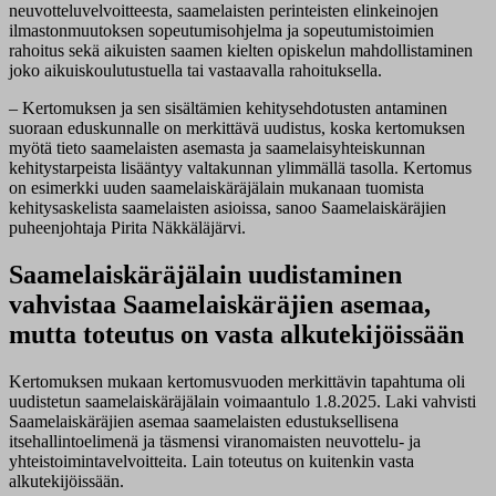
neuvotteluvelvoitteesta, saamelaisten perinteisten elinkeinojen
ilmastonmuutoksen sopeutumisohjelma ja sopeutumistoimien
rahoitus sekä aikuisten saamen kielten opiskelun mahdollistaminen
joko aikuiskoulutustuella tai vastaavalla rahoituksella.
– Kertomuksen ja sen sisältämien kehitysehdotusten antaminen
suoraan eduskunnalle on merkittävä uudistus, koska kertomuksen
myötä tieto saamelaisten asemasta ja saamelaisyhteiskunnan
kehitystarpeista lisääntyy valtakunnan ylimmällä tasolla. Kertomus
on esimerkki uuden saamelaiskäräjälain mukanaan tuomista
kehitysaskelista saamelaisten asioissa, sanoo Saamelaiskäräjien
puheenjohtaja Pirita Näkkäläjärvi.
Saamelaiskäräjälain uudistaminen
vahvistaa Saamelaiskäräjien asemaa,
mutta toteutus on vasta alkutekijöissään
Kertomuksen mukaan kertomusvuoden merkittävin tapahtuma oli
uudistetun saamelaiskäräjälain voimaantulo 1.8.2025. Laki vahvisti
Saamelaiskäräjien asemaa saamelaisten edustuksellisena
itsehallintoelimenä ja täsmensi viranomaisten neuvottelu‑ ja
yhteistoimintavelvoitteita. Lain toteutus on kuitenkin vasta
alkutekijöissään.