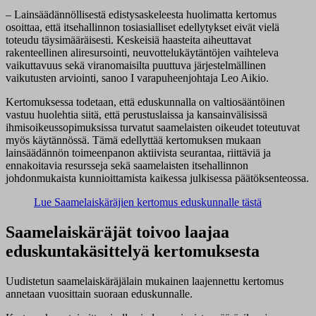
– Lainsäädännöllisestä edistysaskeleesta huolimatta kertomus
osoittaa, että itsehallinnon tosiasialliset edellytykset eivät vielä
toteudu täysimääräisesti. Keskeisiä haasteita aiheuttavat
rakenteellinen aliresursointi, neuvottelukäytäntöjen vaihteleva
vaikuttavuus sekä viranomaisilta puuttuva järjestelmällinen
vaikutusten arviointi, sanoo I varapuheenjohtaja Leo Aikio.
Kertomuksessa todetaan, että eduskunnalla on valtiosääntöinen
vastuu huolehtia siitä, että perustuslaissa ja kansainvälisissä
ihmisoikeussopimuksissa turvatut saamelaisten oikeudet toteutuvat
myös käytännössä. Tämä edellyttää kertomuksen mukaan
lainsäädännön toimeenpanon aktiivista seurantaa, riittäviä ja
ennakoitavia resursseja sekä saamelaisten itsehallinnon
johdonmukaista kunnioittamista kaikessa julkisessa päätöksenteossa.
Lue Saamelaiskäräjien kertomus eduskunnalle tästä
Saamelaiskäräjät toivoo laajaa
eduskuntakäsittelyä kertomuksesta
Uudistetun saamelaiskäräjälain mukainen laajennettu kertomus
annetaan vuosittain suoraan eduskunnalle.